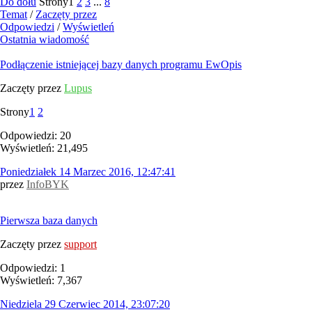
Do dołu
Strony
1
2
3
...
8
Temat
/
Zaczęty przez
Odpowiedzi
/
Wyświetleń
Ostatnia wiadomość
Podłączenie istniejącej bazy danych programu EwOpis
Zaczęty przez
Lupus
Strony
1
2
Odpowiedzi: 20
Wyświetleń: 21,495
Poniedziałek 14 Marzec 2016, 12:47:41
przez
InfoBYK
Pierwsza baza danych
Zaczęty przez
support
Odpowiedzi: 1
Wyświetleń: 7,367
Niedziela 29 Czerwiec 2014, 23:07:20