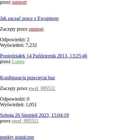
przez
support
Jak zacząć pracę z Ewopisem
Zaczęty przez
support
Odpowiedzi: 2
Wyświetleń: 7,232
Poniedziałek 14 Październik 2013, 13:25:46
przez
Lupus
Konfiguracja przecięcia baz
Zaczęty przez
ewel_995511
Odpowiedzi: 0
Wyświetleń: 1,051
Sobota 26 Sierpień 2023, 15:04:19
przez
ewel_995511
punkty graniczne