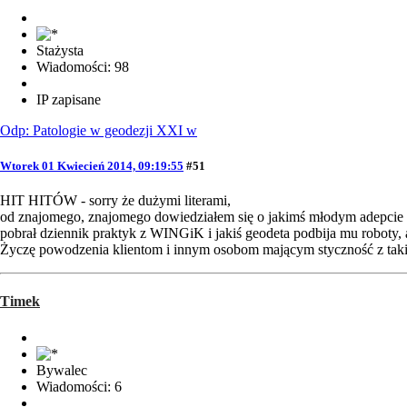
Stażysta
Wiadomości: 98
IP zapisane
Odp: Patologie w geodezji XXI w
Wtorek 01 Kwiecień 2014, 09:19:55
#51
HIT HITÓW - sorry że dużymi literami,
od znajomego, znajomego dowiedziałem się o jakimś młodym adepcie geo
pobrał dziennik praktyk z WINGiK i jakiś geodeta podbija mu roboty, 
Życzę powodzenia klientom i innym osobom mającym styczność z taki
Timek
Bywalec
Wiadomości: 6