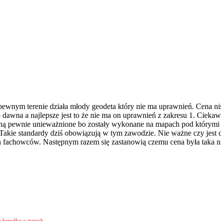
ewnym terenie działa młody geodeta który nie ma uprawnień. Cena niska
awna a najlepsze jest to że nie ma on uprawnień z zakresu 1. Ciekaw j
ną pewnie unieważnione bo zostały wykonane na mapach pod którymi 
akie standardy dziś obowiązują w tym zawodzie. Nie ważne czy jest dob
ch fachowców. Następnym razem się zastanowią czemu cena była taka n
y brzydko o innych.