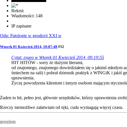
Rekrut
Wiadomości: 148
IP zapisane
Odp: Patologie w geodezji XXI w
Wtorek 01 Kwiecień 2014, 10:07:48
#52
Cytat: esgeo w Wtorek 01 Kwiecień 2014, 09:19:55
HIT HITÓW - sorry że dużymi literami,
od znajomego, znajomego dowiedziałem się o jakimś młodym adepc
śmiechem na sali) i pobrał dziennik praktyk z WINGiK i jakiś g
uprawnienia.
Życzę powodzenia klientom i innym osobom mającym styczność z
Żaden to hit, pełno jest, głównie urzędników, którzy uprawnienia zrob
Rzeczy niemożliwe załatwiam od ręki, cuda wymagają więcej czasu.
geoziom