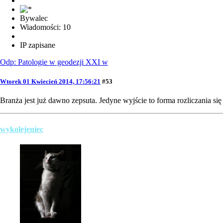
Bywalec
Wiadomości: 10
IP zapisane
Odp: Patologie w geodezji XXI w
Wtorek 01 Kwiecień 2014, 17:56:21
#53
Branża jest już dawno zepsuta. Jedyne wyjście to forma rozliczania się tak
wykolejeniec