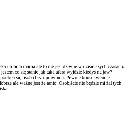
 i robota marna ale to nie jest dziwne w dzisiejszych czasach.
estem co się stanie jak taka afera wyjdzie kiedyś na jaw?
podbiła się osoba bez uprawnień. Pewnie konsekwencje
rze ale ważne jest że tanio. Osobiście nie będzie mi żal tych
iska.