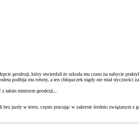
ie geodezji, który stwierdził że szkoda mu czasu na nabycie praktyki
eodeta podbija mu roboty, a ten chłopaczek nigdy nie miał styczności 
 takim mistrzem geodezji...
ili bez jazdy w teren, często pracując w zakresie średnio związanym z 