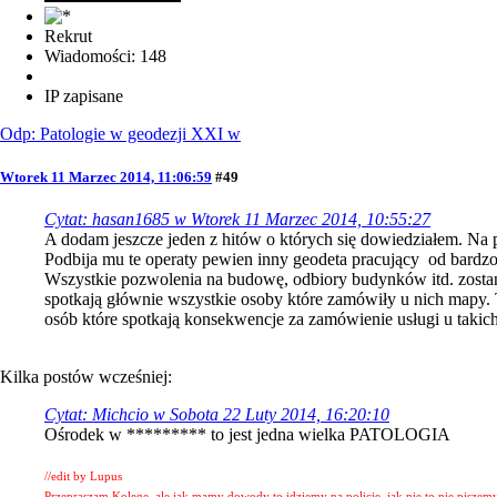
Rekrut
Wiadomości: 148
IP zapisane
Odp: Patologie w geodezji XXI w
Wtorek 11 Marzec 2014, 11:06:59
#49
Cytat: hasan1685 w Wtorek 11 Marzec 2014, 10:55:27
A dodam jeszcze jeden z hitów o których się dowiedziałem. Na p
Podbija mu te operaty pewien inny geodeta pracujący od bardzo d
Wszystkie pozwolenia na budowę, odbiory budynków itd. zosta
spotkają głównie wszystkie osoby które zamówiły u nich mapy. T
osób które spotkają konsekwencje za zamówienie usługi u taki
Kilka postów wcześniej:
Cytat: Michcio w Sobota 22 Luty 2014, 16:20:10
Ośrodek w ********* to jest jedna wielka PATOLOGIA
//edit by Lupus
Przepraszam Kolegę, ale jak mamy dowody to idziemy na policję, jak nie to nie piszem