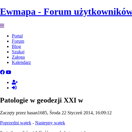
Ewmapa - Forum użytkownikó
Portal
Forum
Blog
Szukaj
Załoga
Kalendarz
Patologie w geodezji XXI w
Zaczęty przez hasan1685, Środa 22 Styczeń 2014, 16:09:12
Poprzedni wątek
-
Następny wątek