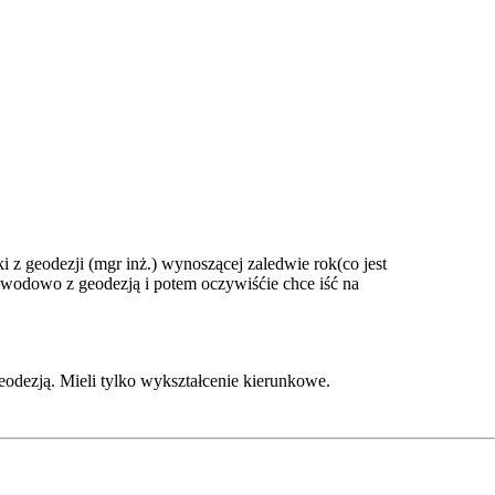
 z geodezji (mgr inż.) wynoszącej zaledwie rok(co jest
zawodowo z geodezją i potem oczywiśćie chce iść na
geodezją. Mieli tylko wykształcenie kierunkowe.