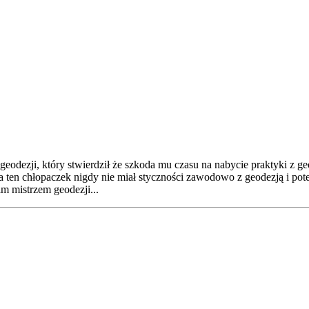
dezji, który stwierdził że szkoda mu czasu na nabycie praktyki z geod
a ten chłopaczek nigdy nie miał styczności zawodowo z geodezją i pot
m mistrzem geodezji...