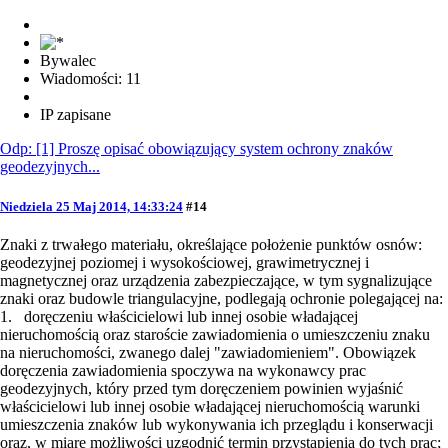
Bywalec
Wiadomości: 11
IP zapisane
Odp: [1] Proszę opisać obowiązujący system ochrony znaków
geodezyjnych...
Niedziela 25 Maj 2014, 14:33:24
#14
Znaki z trwałego materiału, określające położenie punktów osnów:
geodezyjnej poziomej i wysokościowej, grawimetrycznej i
magnetycznej oraz urządzenia zabezpieczające, w tym sygnalizujące
znaki oraz budowle triangulacyjne, podlegają ochronie polegającej na:
1. doręczeniu właścicielowi lub innej osobie władającej
nieruchomością oraz staroście zawiadomienia o umieszczeniu znaku
na nieruchomości, zwanego dalej "zawiadomieniem". Obowiązek
doręczenia zawiadomienia spoczywa na wykonawcy prac
geodezyjnych, który przed tym doręczeniem powinien wyjaśnić
właścicielowi lub innej osobie władającej nieruchomością warunki
umieszczenia znaków lub wykonywania ich przeglądu i konserwacji
oraz, w miarę możliwości uzgodnić termin przystąpienia do tych prac;