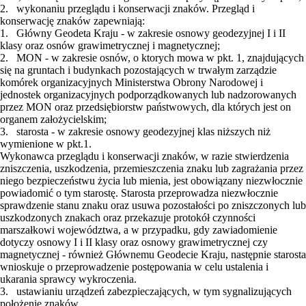
2. wykonaniu przeglądu i konserwacji znaków. Przegląd i
konserwację znaków zapewniają:
1. Główny Geodeta Kraju - w zakresie osnowy geodezyjnej I i II
klasy oraz osnów grawimetrycznej i magnetycznej;
2. MON - w zakresie osnów, o ktorych mowa w pkt. 1, znajdujących
się na gruntach i budynkach pozostających w trwałym zarządzie
komórek organizacyjnych Ministerstwa Obrony Narodowej i
jednostek organizacyjnych podporządkowanych lub nadzorowanych
przez MON oraz przedsiębiorstw państwowych, dla których jest on
organem założycielskim;
3. starosta - w zakresie osnowy geodezyjnej klas niższych niż
wymienione w pkt.1.
Wykonawca przeglądu i konserwacji znaków, w razie stwierdzenia
zniszczenia, uszkodzenia, przemieszczenia znaku lub zagrażania przez
niego bezpieczeństwu życia lub mienia, jest obowiązany niezwłocznie
powiadomić o tym starostę. Starosta przeprowadza niezwłocznie
sprawdzenie stanu znaku oraz usuwa pozostałości po zniszczonych lub
uszkodzonych znakach oraz przekazuje protokół czynności
marszałkowi województwa, a w przypadku, gdy zawiadomienie
dotyczy osnowy I i II klasy oraz osnowy grawimetrycznej czy
magnetycznej - również Głównemu Geodecie Kraju, następnie starosta
wnioskuje o przeprowadzenie postępowania w celu ustalenia i
ukarania sprawcy wykroczenia.
3. ustawianiu urządzeń zabezpieczających, w tym sygnalizujących
położenie znaków.