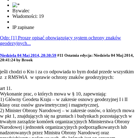
Bywalec
Wiadomości: 19
IP zapisane
Odp: [1] Proszę opisać obowiązujący system ochrony znaków
geodezyjnych...
Niedziela 04 Maj 2014, 20:30:59
#11
Ostatnia edycja
: Niedziela 04 Maj 2014,
20:41:24 by Brook
jeśli chodzi o Kto i za co odpowiada to bym dodał przede wszystkim
z z RMSWiA w sprawie ochrony znaków geodezyjnych:
art 11.
Wykonanie prac, o których mowa w § 10, zapewniają:
1) Główny Geodeta Kraju – w zakresie osnowy geodezyjnej I i II
klasy oraz osnów grawimetrycznej i magnetycznej,
2) Minister Obrony Narodowej – w zakresie osnów, o których mowa
w pkt 1, znajdujących się na gruntach i budynkach pozostających w
trwałym zarządzie komórek organizacyjnych Ministerstwa Obrony
Narodowej i jednostek organizacyjnych podporządkowanych lub
nadzorowanych przez Ministra Obrony Narodowej oraz