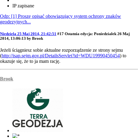
IP zapisane
Odp: [1] Proszę opisać obowiązujący system ochrony znaków
geodezyjnych...
Niedziela 25 Maj 2014, 21:42:51
#17
Ostatnia edycja
: Poniedziałek 26 Maj
2014, 13:06:13 by Brook
Jeżeli ściągniesz sobie aktualne rozporządzenie ze strony sejmu
(
http://isap.sejm.gov.pl/DetailsServlet?id=WDU19990450454
) to
okazuje się, że to ja mam rację.
Brook