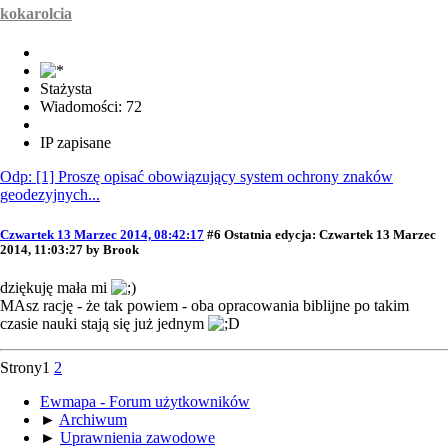
kokarolcia
Stażysta
Wiadomości: 72
IP zapisane
Odp: [1] Proszę opisać obowiązujący system ochrony znaków
geodezyjnych...
Czwartek 13 Marzec 2014, 08:42:17
#6
Ostatnia edycja
: Czwartek 13 Marzec
2014, 11:03:27 by Brook
dziękuję mała mi
MAsz rację - że tak powiem - oba opracowania biblijne po takim
czasie nauki stają się już jednym
Strony
1
2
Ewmapa - Forum użytkowników
►
Archiwum
►
Uprawnienia zawodowe