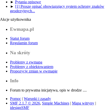
►
Pytania opisowe
►
[1] Proszę opisać obowiązujący system ochrony znaków
geodezyjnych...
Akcje użytkownika
Ewmapa.pl
Statut forum
Regulamin forum
Na skróty
Problemy z ewmapą
Problemy z obiektowaniem
Propozycje zmian w ewmapie
Info
Forum to prywatna inicjatywa, opis w drodze ....
Pomoc
|
Warunki i zasady
SMF 2.1.7 © 2026
,
Simple Machines
|
Mapa witryny
|
idesignSMF