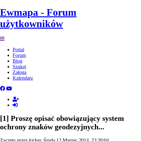
Ewmapa - Forum
użytkowników
Portal
Forum
Blog
Szukaj
Załoga
Kalendarz
[1] Proszę opisać obowiązujący system
ochrony znaków geodezyjnych...
Zaczęty przez kicker, Środa 12 Marzec 2014, 22:20:04