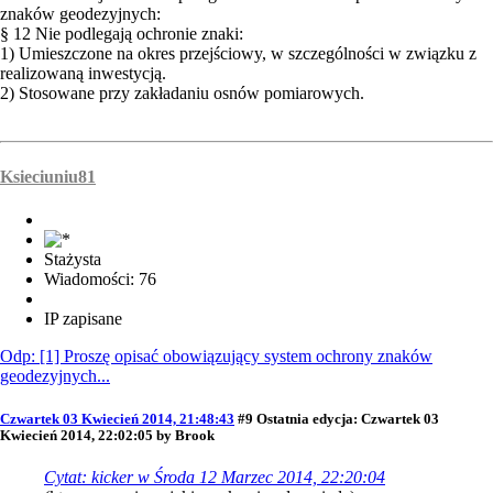
znaków geodezyjnych:
§ 12 Nie podlegają ochronie znaki:
1) Umieszczone na okres przejściowy, w szczególności w związku z
realizowaną inwestycją.
2) Stosowane przy zakładaniu osnów pomiarowych.
Ksieciuniu81
Stażysta
Wiadomości: 76
IP zapisane
Odp: [1] Proszę opisać obowiązujący system ochrony znaków
geodezyjnych...
Czwartek 03 Kwiecień 2014, 21:48:43
#9
Ostatnia edycja
: Czwartek 03
Kwiecień 2014, 22:02:05 by Brook
Cytat: kicker w Środa 12 Marzec 2014, 22:20:04