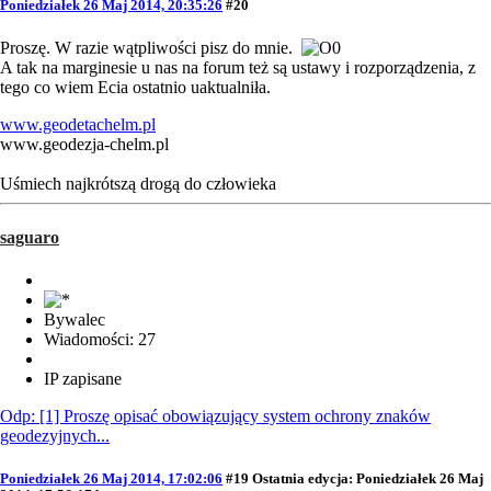
Poniedziałek 26 Maj 2014, 20:35:26
#20
Proszę. W razie wątpliwości pisz do mnie.
A tak na marginesie u nas na forum też są ustawy i rozporządzenia, z
tego co wiem Ecia ostatnio uaktualniła.
www.geodetachelm.pl
www.geodezja-chelm.pl
Uśmiech najkrótszą drogą do człowieka
saguaro
Bywalec
Wiadomości: 27
IP zapisane
Odp: [1] Proszę opisać obowiązujący system ochrony znaków
geodezyjnych...
Poniedziałek 26 Maj 2014, 17:02:06
#19
Ostatnia edycja
: Poniedziałek 26 Maj