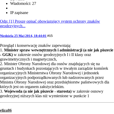
Wiadomości: 27
IP zapisane
Odp: [1] Proszę opisać obowiązujący system ochrony znaków
geodezyjnych...
Niedziela 25 Maj 2014, 18:44:01
#15
Przegląd i konserwację znaków zapewniają:
1.
Minister spraw wewnętrznych i administracji (a nie jak piszecie
- GGK)
w zakresie osnów geodezyjnych I i II klasy oraz
grawimetrycznych i magnetycznch,
2. Minister Obrony Narodowej dla osnów znajdujących się na
gruntach i budynkach pozostających w trwałym zarządzie komórek
organizacyjnych Ministerstwa Obrony Narodowej i jednostek
organizacyjnych podporządkowanych lub nadzorowanych przez
Ministra Obrony Narodowej oraz przedsiębiorstw państwowych dla
których jest on organem założycielskim.
3.
Wojewoda (a nie jak piszecie - starosta)
w zakresie osnowy
geodezyjnej niższych klas niż wymienione w punkcie 1
eliza86