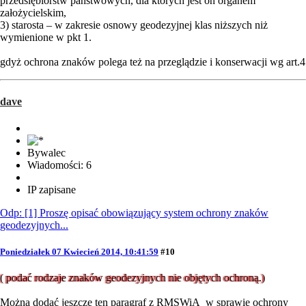
przedsiębiorstw państwowych, dla których jest on organem
założycielskim,
3) starosta – w zakresie osnowy geodezyjnej klas niższych niż
wymienione w pkt 1.
gdyż ochrona znaków polega też na przeglądzie i konserwacji wg art.4
dave
Bywalec
Wiadomości: 6
IP zapisane
Odp: [1] Proszę opisać obowiązujący system ochrony znaków
geodezyjnych...
Poniedziałek 07 Kwiecień 2014, 10:41:59
#10
( podać rodzaje znaków geodezyjnych nie objętych ochroną.)
Można dodać jeszcze ten paragraf z RMSWiA w sprawie ochrony