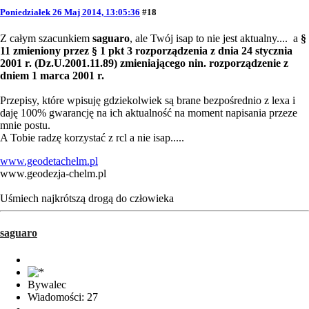
Poniedziałek 26 Maj 2014, 13:05:36
#18
Z całym szacunkiem
saguaro
, ale Twój isap to nie jest aktualny.... a
§
11 zmieniony przez § 1 pkt 3 rozporządzenia z dnia 24 stycznia
2001 r. (Dz.U.2001.11.89) zmieniającego nin. rozporządzenie z
dniem 1 marca 2001 r.
Przepisy, które wpisuję gdziekolwiek są brane bezpośrednio z lexa i
daję 100% gwarancję na ich aktualność na moment napisania przeze
mnie postu.
A Tobie radzę korzystać z rcl a nie isap.....
www.geodetachelm.pl
www.geodezja-chelm.pl
Uśmiech najkrótszą drogą do człowieka
saguaro
Bywalec
Wiadomości: 27