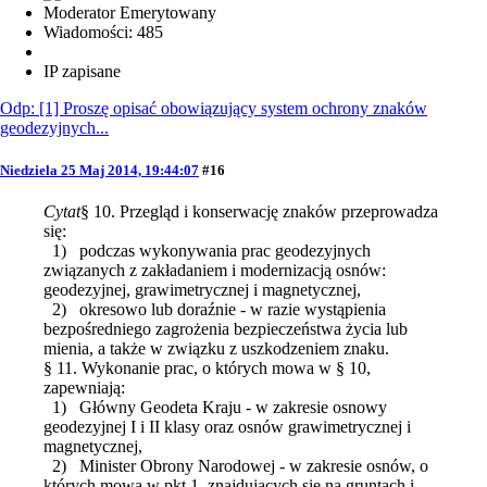
Moderator Emerytowany
Wiadomości: 485
IP zapisane
Odp: [1] Proszę opisać obowiązujący system ochrony znaków
geodezyjnych...
Niedziela 25 Maj 2014, 19:44:07
#16
Cytat
§ 10. Przegląd i konserwację znaków przeprowadza
się:
1) podczas wykonywania prac geodezyjnych
związanych z zakładaniem i modernizacją osnów:
geodezyjnej, grawimetrycznej i magnetycznej,
2) okresowo lub doraźnie - w razie wystąpienia
bezpośredniego zagrożenia bezpieczeństwa życia lub
mienia, a także w związku z uszkodzeniem znaku.
§ 11. Wykonanie prac, o których mowa w § 10,
zapewniają:
1) Główny Geodeta Kraju - w zakresie osnowy
geodezyjnej I i II klasy oraz osnów grawimetrycznej i
magnetycznej,
2) Minister Obrony Narodowej - w zakresie osnów, o
których mowa w pkt 1, znajdujących się na gruntach i