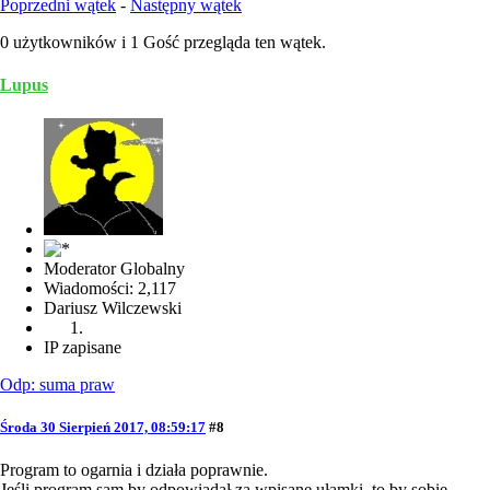
Poprzedni wątek
-
Następny wątek
0 użytkowników i 1 Gość przegląda ten wątek.
Lupus
Moderator Globalny
Wiadomości: 2,117
Dariusz Wilczewski
IP zapisane
Odp: suma praw
Środa 30 Sierpień 2017, 08:59:17
#8
Program to ogarnia i działa poprawnie.
Jeśli program sam by odpowiadał za wpisane ułamki, to by sobie