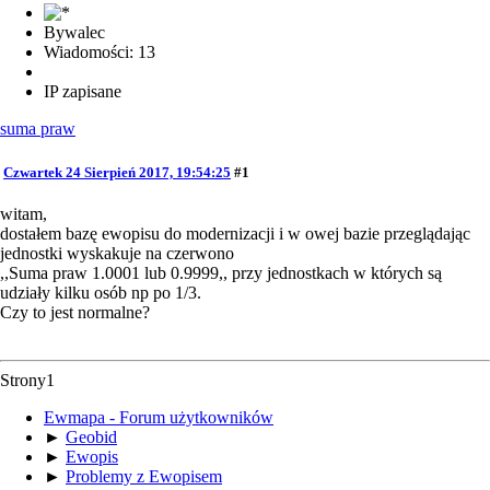
Bywalec
Wiadomości: 13
IP zapisane
suma praw
Czwartek 24 Sierpień 2017, 19:54:25
#1
witam,
dostałem bazę ewopisu do modernizacji i w owej bazie przeglądając
jednostki wyskakuje na czerwono
,,Suma praw 1.0001 lub 0.9999,, przy jednostkach w których są
udziały kilku osób np po 1/3.
Czy to jest normalne?
Strony
1
Ewmapa - Forum użytkowników
►
Geobid
►
Ewopis
►
Problemy z Ewopisem