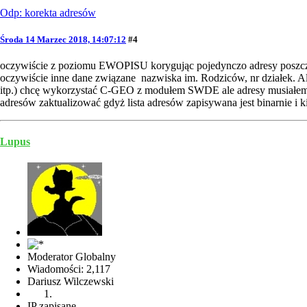
Odp: korekta adresów
Środa 14 Marzec 2018, 14:07:12
#4
oczywiście z poziomu EWOPISU korygując pojedynczo adresy poszczegó
oczywiście inne dane związane nazwiska im. Rodziców, nr działek. Al
itp.) chcę wykorzystać C-GEO z modułem SWDE ale adresy musiałem z
adresów zaktualizować gdyż lista adresów zapisywana jest binarnie i 
Lupus
Moderator Globalny
Wiadomości: 2,117
Dariusz Wilczewski
IP zapisane