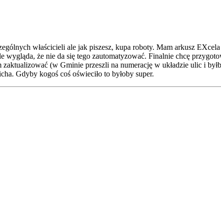
lnych właścicieli ale jak piszesz, kupa roboty. Mam arkusz EXcela 
e wygląda, że nie da się tego zautomatyzować. Finalnie chcę przygot
aktualizować (w Gminie przeszli na numerację w układzie ulic i by
kicha. Gdyby kogoś coś oświeciło to byłoby super.