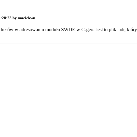
8:28:23 by maciekwu
adresów w adresowaniu modułu SWDE w C-geo. Jest to plik .adr, który je