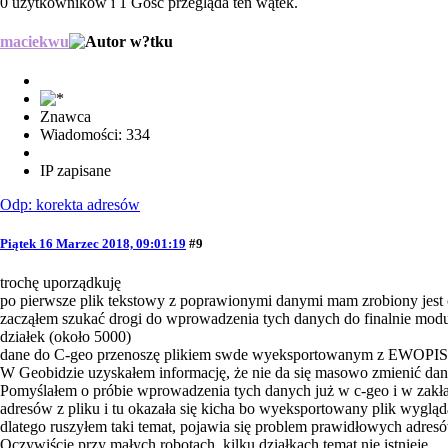
0 użytkowników i 1 Gość przegląda ten wątek.
maciekwu
Znawca
Wiadomości: 334
IP zapisane
Odp: korekta adresów
Piątek 16 Marzec 2018, 09:01:19
#9
trochę uporządkuję
po pierwsze plik tekstowy z poprawionymi danymi mam zrobiony je
zacząłem szukać drogi do wprowadzenia tych danych do finalnie mo
działek (około 5000)
dane do C-geo przenoszę plikiem swde wyeksportowanym z EW
W Geobidzie uzyskałem informację, że nie da się masowo zmienić dan
Pomyślałem o próbie wprowadzenia tych danych już w c-geo i w zak
adresów z pliku i tu okazała się kicha bo wyeksportowany plik wygląd
dlatego ruszyłem taki temat, pojawia się problem prawidłowych adres
Oczywiście przy małych robotach, kilku działkach temat nie istnieje.