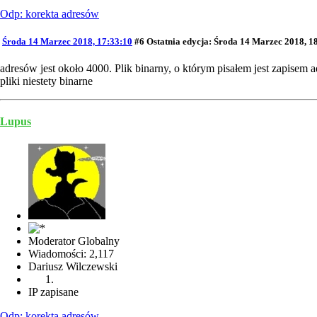
Odp: korekta adresów
Środa 14 Marzec 2018, 17:33:10
#6
Ostatnia edycja
: Środa 14 Marzec 2018, 1
adresów jest około 4000. Plik binarny, o którym pisałem jest zapisem 
pliki niestety binarne
Lupus
Moderator Globalny
Wiadomości: 2,117
Dariusz Wilczewski
IP zapisane
Odp: korekta adresów