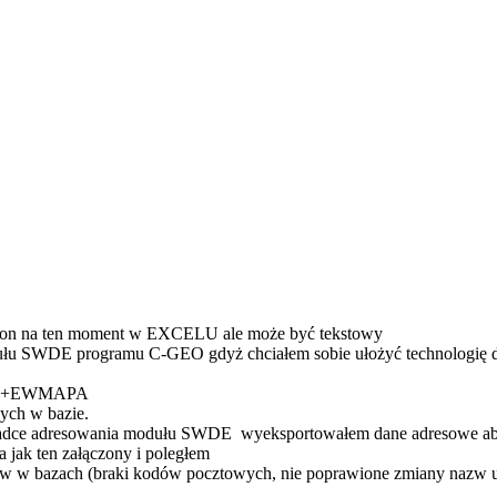
st on na ten moment w EXCELU ale może być tekstowy
dułu SWDE programu C-GEO gdyż chciałem sobie ułożyć technologię d
OPIS+EWMAPA
ych w bazie.
ładce adresowania modułu SWDE wyeksportowałem dane adresowe aby 
a jak ten załączony i poległem
ów w bazach (braki kodów pocztowych, nie poprawione zmiany nazw uli