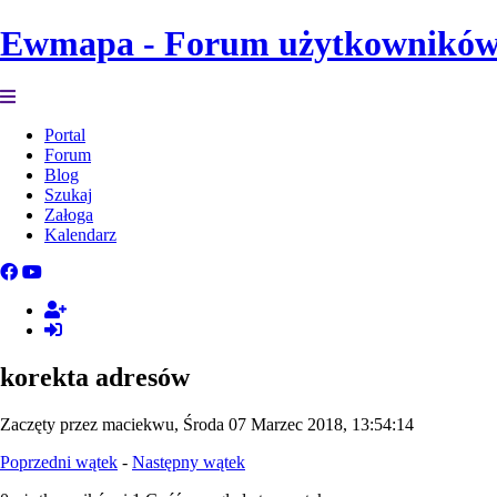
Ewmapa - Forum użytkownikó
Portal
Forum
Blog
Szukaj
Załoga
Kalendarz
korekta adresów
Zaczęty przez maciekwu, Środa 07 Marzec 2018, 13:54:14
Poprzedni wątek
-
Następny wątek