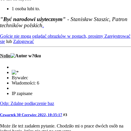
1 osoba lubi to.
"Być narodowi użytecznym"
- Stanisław Staszic, Patron
techników polskich
.
Goście nie mogą oglądać obrazków w postach, prosimy
Zarejestrować
się
lub
Zalogować
Nolio
Bywalec
Wiadomości: 6
IP zapisane
Odp: Zdalne podłączenie baz
Czwartek 30 Czerwiec 2022, 10:35:17
#3
Może źle też zadałem pytanie. Chodziło mi o prace dwóch osób na