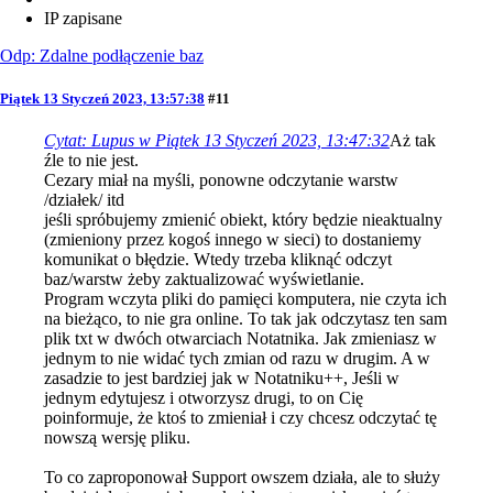
IP zapisane
Odp: Zdalne podłączenie baz
Piątek 13 Styczeń 2023, 13:57:38
#11
Cytat: Lupus w Piątek 13 Styczeń 2023, 13:47:32
Aż tak
źle to nie jest.
Cezary miał na myśli, ponowne odczytanie warstw
/działek/ itd
jeśli spróbujemy zmienić obiekt, który będzie nieaktualny
(zmieniony przez kogoś innego w sieci) to dostaniemy
komunikat o błędzie. Wtedy trzeba kliknąć odczyt
baz/warstw żeby zaktualizować wyświetlanie.
Program wczyta pliki do pamięci komputera, nie czyta ich
na bieżąco, to nie gra online. To tak jak odczytasz ten sam
plik txt w dwóch otwarciach Notatnika. Jak zmieniasz w
jednym to nie widać tych zmian od razu w drugim. A w
zasadzie to jest bardziej jak w Notatniku++, Jeśli w
jednym edytujesz i otworzysz drugi, to on Cię
poinformuje, że ktoś to zmieniał i czy chcesz odczytać tę
nowszą wersję pliku.
To co zaproponował Support owszem działa, ale to służy