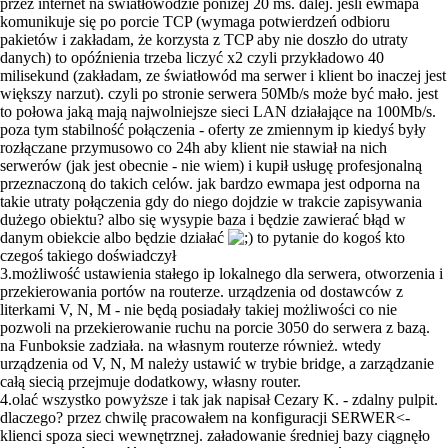
przez internet na światłowodzie poniżej 20 ms. dalej. jeśli ewmapa
komunikuje się po porcie TCP (wymaga potwierdzeń odbioru
pakietów i zakładam, że korzysta z TCP aby nie doszło do utraty
danych) to opóźnienia trzeba liczyć x2 czyli przykładowo 40
milisekund (zakładam, ze światłowód ma serwer i klient bo inaczej jest
większy narzut). czyli po stronie serwera 50Mb/s może być mało. jest
to połowa jaką mają najwolniejsze sieci LAN działające na 100Mb/s.
poza tym stabilność połączenia - oferty ze zmiennym ip kiedyś były
rozłączane przymusowo co 24h aby klient nie stawiał na nich
serwerów (jak jest obecnie - nie wiem) i kupił usługę profesjonalną
przeznaczoną do takich celów. jak bardzo ewmapa jest odporna na
takie utraty połączenia gdy do niego dojdzie w trakcie zapisywania
dużego obiektu? albo się wysypie baza i będzie zawierać błąd w
danym obiekcie albo będzie działać
to pytanie do kogoś kto
czegoś takiego doświadczył
3.możliwość ustawienia stałego ip lokalnego dla serwera, otworzenia i
przekierowania portów na routerze. urządzenia od dostawców z
literkami V, N, M - nie będą posiadały takiej możliwości co nie
pozwoli na przekierowanie ruchu na porcie 3050 do serwera z bazą.
na Funboksie zadziała. na własnym routerze również. wtedy
urządzenia od V, N, M należy ustawić w trybie bridge, a zarządzanie
całą siecią przejmuje dodatkowy, własny router.
4.olać wszystko powyższe i tak jak napisał Cezary K. - zdalny pulpit.
dlaczego? przez chwilę pracowałem na konfiguracji SERWER<-
klienci spoza sieci wewnętrznej. załadowanie średniej bazy ciągnęło