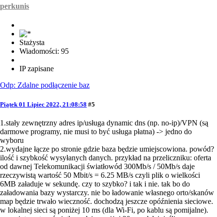
perkunis
Stażysta
Wiadomości: 95
IP zapisane
Odp: Zdalne podłączenie baz
Piątek 01 Lipiec 2022, 21:08:58
#5
1.stały zewnętrzny adres ip/usługa dynamic dns (np. no-ip)/VPN (są
darmowe programy, nie musi to być usługa płatna) -> jedno do
wyboru
2.wydajne łącze po stronie gdzie baza będzie umiejscowiona. powód?
ilość i szybkość wysyłanych danych. przykład na przeliczniku: oferta
od dawnej Telekomunikacji światłowód 300Mb/s / 50Mb/s daje
rzeczywistą wartość 50 Mbit/s = 6.25 MB/s czyli plik o wielkości
6MB załaduje w sekundę. czy to szybko? i tak i nie. tak bo do
załadowania bazy wystarczy. nie bo ładowanie własnego orto/skanów
map będzie trwało wieczność. dochodzą jeszcze opóźnienia sieciowe.
w lokalnej sieci są poniżej 10 ms (dla Wi-Fi, po kablu są pomijalne).