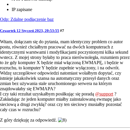
IP zapisane
Odp: Zdalne podłączenie baz
Czwartek 12 Styczeń 2023, 20:53:55
#7
Witam, dołączam się do pytania, mam identyczny problem co autor
postu, również chciałbym pracować na dwóch komputerach z
identycznymi warstwami i modyfikacjami poczynionymi kilka sekund
wstecz. Z mojej strony byłaby to praca nierównoległa, rozumiem przez
to że gdy komputer X będzie miał włączoną EWMAPĘ, i będzie w
rozruchu, to komputer Y będzie zupełnie wyłączony, i na odwrót.
Widzę szczegółowe odpowiedzi natomiast wolałbym dopytać, czy
istnieje jakakolwiek szansa na automatyczny przesył danych oraz
zmian bez używania stale uruchomionego serwera na którym
znajdowałaby się EWMAPA?
I czy taki rezultat uzyskałbym posiłkując się poradą
@support
?
Zakładając że jeden komputer miałby zainstalowaną ewmapę jako
sieciową a drugi zwykłą? oraz czy ten sieciowy musiałby pozostać
cały czas w rozruchu?
Z góry dziękuję za odpowiedź.