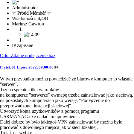
Administrator
☆ Pŕöúđ Mémbéŕ ☆
Wiadomości: 4,481
Mariusz Gawron
IP zapisane
Odp: Zdalne podłączenie baz
Piątek 01 Lipiec 2022, 09:00:00
#4
W tym przypadku można powiedzieć że biurowy komputer to właśnie
"serwer".
Trzeba spełnić kilka warunków:
na komputerze "serwerze" ewmapę trzeba zainstalować jako sieciową,
na pozostałych komputerach jako wersję: "Podłączenie do
przeprowadzonej instalacji sieciowej".
Utworzyć konta użytkowników z pomocą programu
USRMANAG.exe nadać im uprawnienia.
Dalej dobrze by było jakiegoś VPN zainstalować by można było
pracować z dowolnego miejsca jak w sieci lokalnej.
To tak na szybko