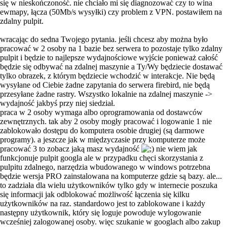
się w nieskończoność. nie chciało mi się diagnozować czy to wina
ewmapy, łącza (50Mb/s wysyłki) czy problem z VPN. postawiłem na
zdalny pulpit.
wracając do sedna Twojego pytania. jeśli chcesz aby można było
pracować w 2 osoby na 1 bazie bez serwera to pozostaje tylko zdalny
pulpit i będzie to najlepsze wydajnościowe wyjście ponieważ całość
będzie się odbywać na zdalnej maszynie a Ty/Wy będziecie dostawać
tylko obrazek, z którym będziecie wchodzić w interakcje. Nie będą
wysyłane od Ciebie żadne zapytania do serwera firebird, nie będą
przesyłane żadne rastry. Wszystko lokalnie na zdalnej maszynie ->
wydajność jakbyś przy niej siedział.
praca w 2 osoby wymaga albo oprogramowania od dostawców
zewnętrznych. tak aby 2 osoby mogły pracować i logowanie 1 nie
zablokowało dostępu do komputera osobie drugiej (są darmowe
programy). a jeszcze jak w międzyczasie przy komputerze może
pracować 3 to zobacz jaką masz wydajność
nie wiem jak
funkcjonuje pulpit googla ale w przypadku chęci skorzystania z
pulpitu zdalnego, narzędzia wbudowanego w windows potrzebna
będzie wersja PRO zainstalowana na komputerze gdzie są bazy. ale...
to zadziała dla wielu użytkowników tylko gdy w internecie poszuka
się informacji jak odblokować możliwość łączenia się kilku
użytkowników na raz. standardowo jest to zablokowane i każdy
następny użytkownik, który się loguje powoduje wylogowanie
wcześniej zalogowanej osoby. więc szukanie w googlach albo zakup