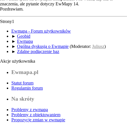
znaczenia, ale pytanie dotyczy EwMapy 14.
Pozdrawiam.
Strony
1
Ewmapa - Forum użytkowników
►
Geobid
►
Ewmapa
►
Ogólna dyskusja o Ewmapie
(Moderator:
Juliusz
)
►
Zdalne podłączenie baz
Akcje użytkownika
Ewmapa.pl
Statut forum
Regulamin forum
Na skróty
Problemy z ewmapą
Problemy z obiektowaniem
Propozycje zmian w ewmapie