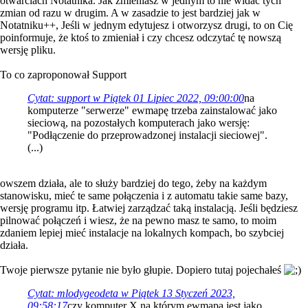
otwarciach Notatnika. Jak zmieniasz w jednym to nie widać tych
zmian od razu w drugim. A w zasadzie to jest bardziej jak w
Notatniku++, Jeśli w jednym edytujesz i otworzysz drugi, to on Cię
poinformuje, że ktoś to zmieniał i czy chcesz odczytać tę nowszą
wersję pliku.
To co zaproponował Support
Cytat: support w Piątek 01 Lipiec 2022, 09:00:00
na
komputerze "serwerze" ewmapę trzeba zainstalować jako
sieciową, na pozostałych komputerach jako wersję:
"Podłączenie do przeprowadzonej instalacji sieciowej".
(...)
owszem działa, ale to służy bardziej do tego, żeby na każdym
stanowisku, mieć te same połączenia i z automatu takie same bazy,
wersję programu itp. Łatwiej zarządzać taką instalacją. Jeśli będziesz
pilnować połączeń i wiesz, że na pewno masz te samo, to moim
zdaniem lepiej mieć instalacje na lokalnych kompach, bo szybciej
działa.
Twoje pierwsze pytanie nie było głupie. Dopiero tutaj pojechałeś
Cytat: mlodygeodeta w Piątek 13 Styczeń 2023,
09:58:17
czy komputer X na którym ewmapa jest jako