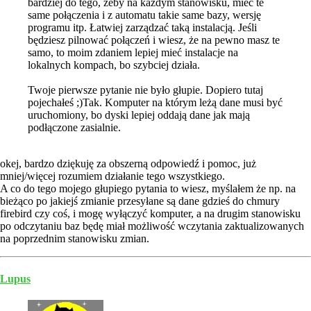
bardziej do tego, żeby na każdym stanowisku, mieć te
same połączenia i z automatu takie same bazy, wersję
programu itp. Łatwiej zarządzać taką instalacją. Jeśli
będziesz pilnować połączeń i wiesz, że na pewno masz te
samo, to moim zdaniem lepiej mieć instalacje na
lokalnych kompach, bo szybciej działa.
Twoje pierwsze pytanie nie było głupie. Dopiero tutaj
pojechałeś ;)Tak. Komputer na którym leżą dane musi być
uruchomiony, bo dyski lepiej oddają dane jak mają
podłączone zasialnie.
okej, bardzo dziękuję za obszerną odpowiedź i pomoc, już
mniej/więcej rozumiem działanie tego wszystkiego.
A co do tego mojego głupiego pytania to wiesz, myślałem że np. na
bieżąco po jakiejś zmianie przesyłane są dane gdzieś do chmury
firebird czy coś, i mogę wyłączyć komputer, a na drugim stanowisku
po odczytaniu baz będę miał możliwość wczytania zaktualizowanych
na poprzednim stanowisku zmian.
Lupus