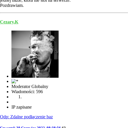
jednej bazie, która nie stoi na serwerze.
Pozdrawiam.
Cezary.K
Moderator Globalny
Wiadomości: 596
IP zapisane
Odp: Zdalne podłączenie baz
Czwartek 30 Czerwiec 2022, 08:38:56
#2