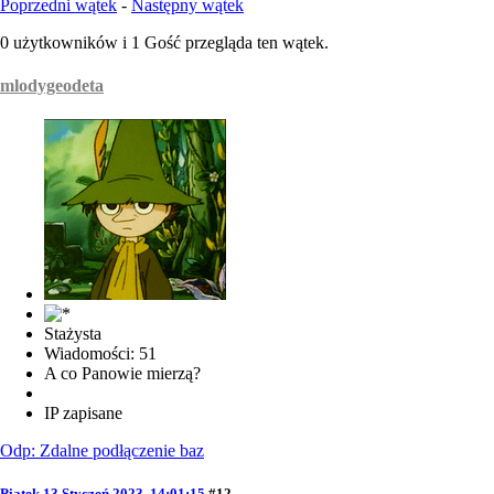
Poprzedni wątek
-
Następny wątek
0 użytkowników i 1 Gość przegląda ten wątek.
mlodygeodeta
Stażysta
Wiadomości: 51
A co Panowie mierzą?
IP zapisane
Odp: Zdalne podłączenie baz
Piątek 13 Styczeń 2023, 14:01:15
#12