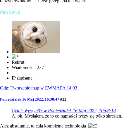
0 użytkowników i 1 Gość przegląda ten wątek.
Pan Sowa
Rekrut
Wiadomości: 237
IP zapisane
Odp: Tworzenie map w EWMAPA 14.03
Poniedziałek 16 Maj 2022, 10:30:47
#22
Cytat: Wyszyn03 w Poniedziałek 16 Maj 2022, 10:06:13
A, ok. Myślałem, że to co napisałeś tyczy się tylko skreśleń.
Ależ absolutnie, to cała kompletna technologia