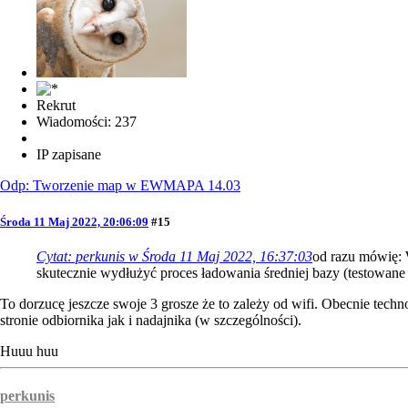
Rekrut
Wiadomości: 237
IP zapisane
Odp: Tworzenie map w EWMAPA 14.03
Środa 11 Maj 2022, 20:06:09
#15
Cytat: perkunis w Środa 11 Maj 2022, 16:37:03
od razu mówię: 
skutecznie wydłużyć proces ładowania średniej bazy (testowa
To dorzucę jeszcze swoje 3 grosze że to zależy od wifi. Obecnie techn
stronie odbiornika jak i nadajnika (w szczególności).
Huuu huu
perkunis