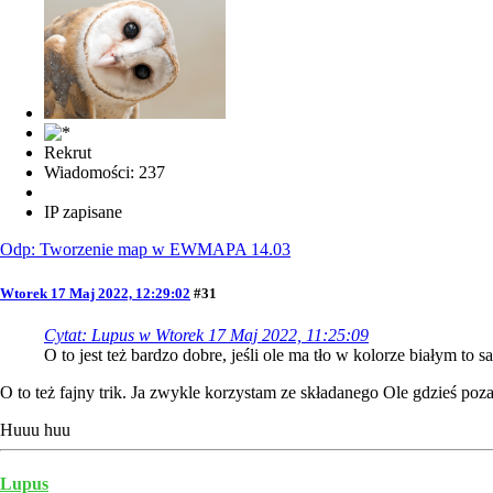
Rekrut
Wiadomości: 237
IP zapisane
Odp: Tworzenie map w EWMAPA 14.03
Wtorek 17 Maj 2022, 12:29:02
#31
Cytat: Lupus w Wtorek 17 Maj 2022, 11:25:09
O to jest też bardzo dobre, jeśli ole ma tło w kolorze białym to
O to też fajny trik. Ja zwykle korzystam ze składanego Ole gdzieś poza
Huuu huu
Lupus