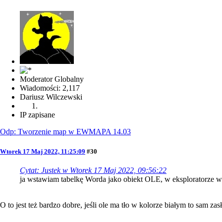
Moderator Globalny
Wiadomości: 2,117
Dariusz Wilczewski
IP zapisane
Odp: Tworzenie map w EWMAPA 14.03
Wtorek 17 Maj 2022, 11:25:09
#30
Cytat: Justek w Wtorek 17 Maj 2022, 09:56:22
ja wstawiam tabelkę Worda jako obiekt OLE, w eksploratorze w
O to jest też bardzo dobre, jeśli ole ma tło w kolorze białym to sam za
__________