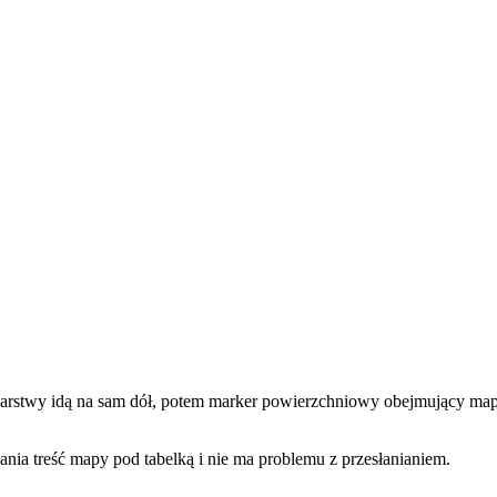
arstwy idą na sam dół, potem marker powierzchniowy obejmujący mapę
słania treść mapy pod tabelką i nie ma problemu z przesłanianiem.