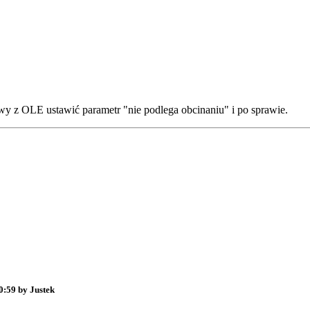
twy z OLE ustawić parametr "nie podlega obcinaniu" i po sprawie.
0:59 by Justek