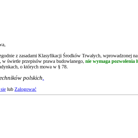
wa,
zgodnie z zasadami Klasyfikacji Środków Trwałych, wprowadzonej na p
a, w świetle przepisów prawa budowlanego,
nie wymaga pozwolenia l
budynkach, o których mowa w § 78.
techników polskich
.
się
lub
Zalogować