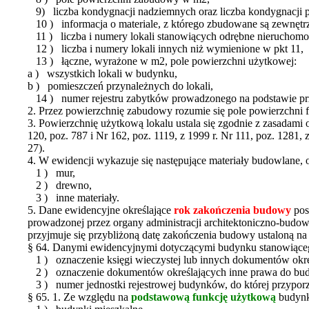
9) liczba kondygnacji nadziemnych oraz liczba kondygnacji 
10 ) informacja o materiale, z którego zbudowane są zewnętr
11 ) liczba i numery lokali stanowiących odrębne nieruchomo
12 ) liczba i numery lokali innych niż wymienione w pkt 11,
13 ) łączne, wyrażone w m2, pole powierzchni użytkowej:
a ) wszystkich lokali w budynku,
b ) pomieszczeń przynależnych do lokali,
14 ) numer rejestru zabytków prowadzonego na podstawie prze
2. Przez powierzchnię zabudowy rozumie się pole powierzchni f
3. Powierzchnię użytkową lokalu ustala się zgodnie z zasadami 
120, poz. 787 i Nr 162, poz. 1119, z 1999 r. Nr 111, poz. 1281, z
27).
4. W ewidencji wykazuje się następujące materiały budowlane, 
1 ) mur,
2 ) drewno,
3 ) inne materiały.
5. Dane ewidencyjne określające
rok zakończenia budowy
pos
prowadzonej przez organy administracji architektoniczno-budo
przyjmuje się przybliżoną datę zakończenia budowy ustaloną na
§ 64. Danymi ewidencyjnymi dotyczącymi budynku stanowiącego
1 ) oznaczenie księgi wieczystej lub innych dokumentów okr
2 ) oznaczenie dokumentów określających inne prawa do bud
3 ) numer jednostki rejestrowej budynków, do której przyporzą
§ 65. 1. Ze względu na
podstawową funkcję użytkową
budynki