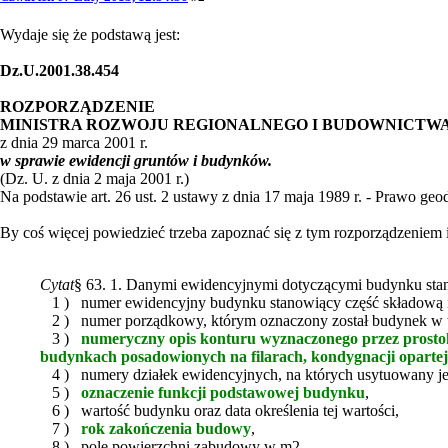
Wydaje się że podstawą jest:
Dz.U.2001.38.454
ROZPORZĄDZENIE
MINISTRA ROZWOJU REGIONALNEGO I BUDOWNICTW
z dnia 29 marca 2001 r.
w sprawie ewidencji gruntów i budynków.
(Dz. U. z dnia 2 maja 2001 r.)
Na podstawie art. 26 ust. 2 ustawy z dnia 17 maja 1989 r. - Prawo geod
By coś więcej powiedzieć trzeba zapoznać się z tym rozporządzeniem i
Cytat
§ 63. 1. Danymi ewidencyjnymi dotyczącymi budynku stan
1 ) numer ewidencyjny budynku stanowiący część składową i
2 ) numer porządkowy, którym oznaczony został budynek w tr
3 )
numeryczny opis konturu wyznaczonego przez prostok
budynkach posadowionych na filarach, kondygnacji opartej
4 ) numery działek ewidencyjnych, na których usytuowany je
5 )
oznaczenie funkcji podstawowej budynku
,
6 ) wartość budynku oraz data określenia tej wartości,
7 )
rok zakończenia budowy
,
8 ) pole powierzchni zabudowy w m2,