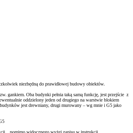
czkolwiek niezbędną do prawidłowej budowy obiektów.
. gankiem. Oba budynki pełnia taką samą funkcję, jest przejście z
 ewentualnie oddzielony jeden od drugiego na warstwie blokiem
h budynków jest drewniany, drugi murowany – wg mnie i G5 jako
 G5
kcji... pomimo widocznego wyżej zapisu w instrukcji.