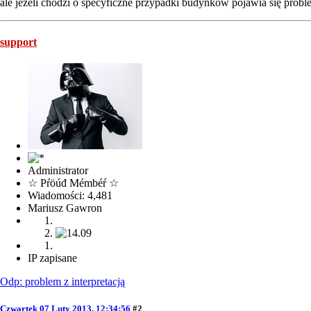
ale jeżeli chodzi o specyficzne przypadki budynków pojawia się proble
support
Administrator
☆ Pŕöúđ Mémbéŕ ☆
Wiadomości: 4,481
Mariusz Gawron
IP zapisane
Odp: problem z interpretacją
Czwartek 07 Luty 2013, 12:34:56
#2