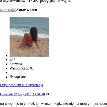
0 użytkowników i 1 Gość przegląda ten wątek.
Madzia
Stażysta
Wiadomości: 91
IP zapisane
Odp: problem z interpretacją
Czwartek 07 Luty 2013, 12:59:28
#3
no właśnie o to chodzi, że w rozporządzeniu nie ma mowy o poruszany