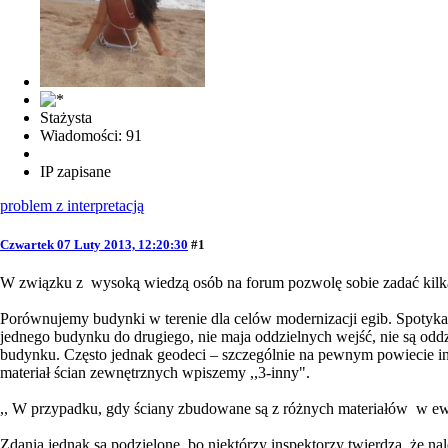
Stażysta
Wiadomości: 91
IP zapisane
problem z interpretacją
Czwartek 07 Luty 2013, 12:20:30
#1
W związku z wysoką wiedzą osób na forum pozwolę sobie zadać kil
Porównujemy budynki w terenie dla celów modernizacji egib. Spotyka
jednego budynku do drugiego, nie maja oddzielnych wejść, nie są odd
budynku. Często jednak geodeci – szczególnie na pewnym powiecie in
materiał ścian zewnętrznych wpiszemy ,,3-inny".
,, W przypadku, gdy ściany zbudowane są z różnych materiałów w ewi
Zdania jednak są podzielone, bo niektórzy inspektorzy twierdzą, że n