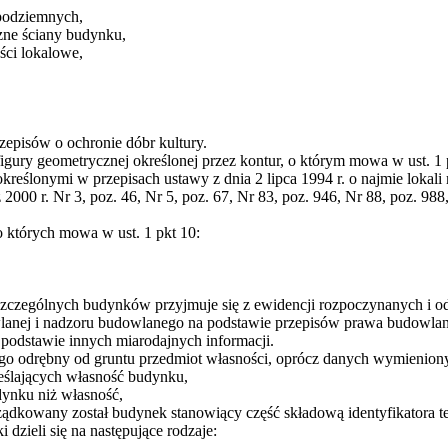
podziemnych,
zne ściany budynku,
ści lokalowe,
pisów o ochronie dóbr kultury.
igury geometrycznej określonej przez kontur, o którym mowa w ust. 1 
określonymi w przepisach ustawy z dnia 2 lipca 1994 r. o najmie lokal
 2000 r. Nr 3, poz. 46, Nr 5, poz. 67, Nr 83, poz. 946, Nr 88, poz. 988
o których mowa w ust. 1 pkt 10:
zczególnych budynków przyjmuje się z ewidencji rozpoczynanych i 
wlanej i nadzoru budowlanego na podstawie przepisów prawa budowlane
 podstawie innych miarodajnych informacji.
 odrębny od gruntu przedmiot własności, oprócz danych wymienionych
eślających własność budynku,
ynku niż własność,
dkowany został budynek stanowiący część składową identyfikatora tej
 dzieli się na następujące rodzaje: