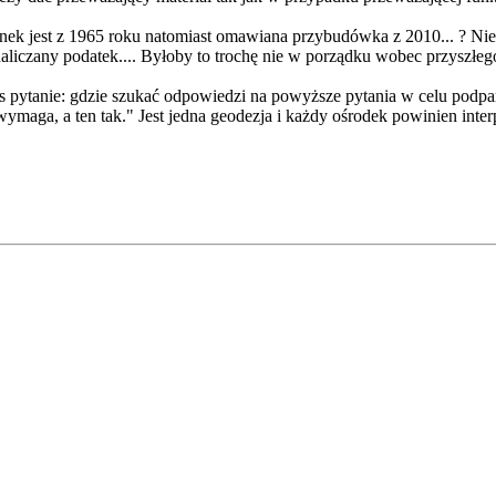
k jest z 1965 roku natomiast omawiana przybudówka z 2010... ? Niektó
aliczany podatek.... Byłoby to trochę nie w porządku wobec przyszłego 
as pytanie: gdzie szukać odpowiedzi na powyższe pytania w celu podp
ymaga, a ten tak." Jest jedna geodezja i każdy ośrodek powinien interp