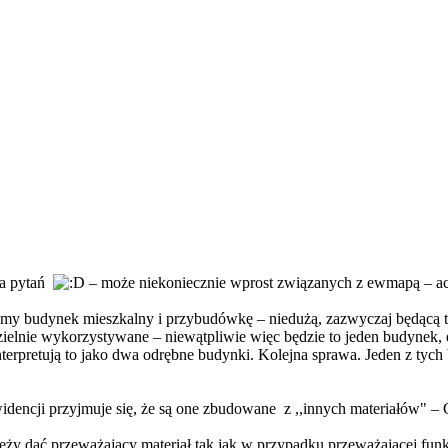
ka pytań
– może niekoniecznie wprost związanych z ewmapą – a
my budynek mieszkalny i przybudówkę – niedużą, zazwyczaj będącą tzw
zielnie wykorzystywane – niewątpliwie więc będzie to jeden budynek,
terpretują to jako dwa odrębne budynki. Kolejna sprawa. Jeden z tyc
dencji przyjmuje się, że są one zbudowane z ,,innych materiałów" –
ależy dać przeważający materiał tak jak w przypadku przeważającej fun