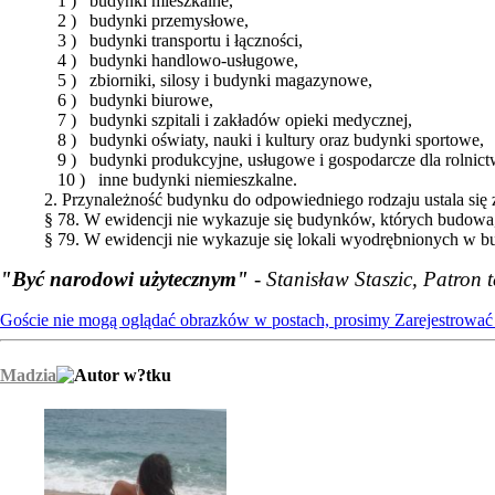
1 ) budynki mieszkalne,
2 ) budynki przemysłowe,
3 ) budynki transportu i łączności,
4 ) budynki handlowo-usługowe,
5 ) zbiorniki, silosy i budynki magazynowe,
6 ) budynki biurowe,
7 ) budynki szpitali i zakładów opieki medycznej,
8 ) budynki oświaty, nauki i kultury oraz budynki sportowe,
9 ) budynki produkcyjne, usługowe i gospodarcze dla rolnict
10 ) inne budynki niemieszkalne.
2. Przynależność budynku do odpowiedniego rodzaju ustala się 
§ 78. W ewidencji nie wykazuje się budynków, których budow
§ 79. W ewidencji nie wykazuje się lokali wyodrębnionych w 
"Być narodowi użytecznym"
- Stanisław Staszic, Patron 
Goście nie mogą oglądać obrazków w postach, prosimy
Zarejestrować 
Madzia