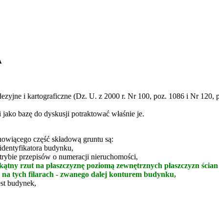
A
ezyjne i kartograficzne (Dz. U. z 2000 r. Nr 100, poz. 1086 i Nr 120, p
 jako bazę do dyskusji potraktować właśnie je.
owiącego część składową gruntu są:
dentyfikatora budynku,
ybie przepisów o numeracji nieruchomości,
ątny rzut na płaszczyznę poziomą zewnętrznych płaszczyzn ścia
 na tych filarach - zwanego dalej konturem budynku,
st budynek,