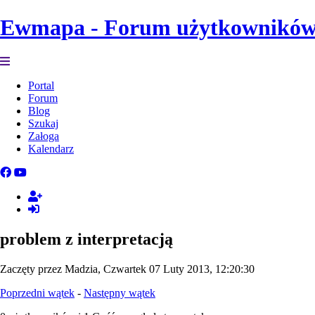
Ewmapa - Forum użytkownikó
Portal
Forum
Blog
Szukaj
Załoga
Kalendarz
problem z interpretacją
Zaczęty przez Madzia, Czwartek 07 Luty 2013, 12:20:30
Poprzedni wątek
-
Następny wątek