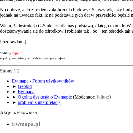
No dobrze, a co z rokiem zakończenia budowy? Starszy większy budyne
jednak na uwadze fakt, iż na podstawie tych dat w przyszłości będzie n
Wiem, że instrukcja G-5 nie jest dla nas podstawą, dlatego mam do W
dostosowywania się do ośrodków i robienia tak , bo:" ten ośrodek tak w
Pozdrawiam:)
//edit by
support
wątek przeniesiony w bardziej pasujące miejsce
Strony
1
2
Ewmapa - Forum użytkowników
►
Geobid
►
Ewmapa
►
Ogólna dyskusja o Ewmapie
(Moderator:
Juliusz
)
►
problem z interpretacją
Akcje użytkownika
Ewmapa.pl