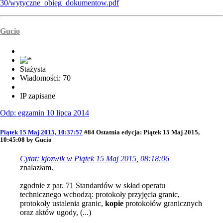
30/wytyczne_obieg_dokumentow.pdf
Gucio
Stażysta
Wiadomości: 70
IP zapisane
Odp: egzamin 10 lipca 2014
Piątek 15 Maj 2015, 10:37:57
#84
Ostatnia edycja
: Piątek 15 Maj 2015,
10:45:08 by Gucio
Cytat: kjozwik w Piątek 15 Maj 2015, 08:18:06
znalazłam.
zgodnie z par. 71 Standardów w skład operatu
technicznego wchodzą: protokoły przyjęcia granic,
protokoły ustalenia granic,
kopie
protokołów granicznych
oraz aktów ugody, (...)