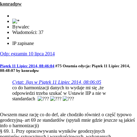
konradpw
Bywalec
Wiadomości: 37
IP zapisane
Odp: egzamin 10 lipca 2014
Piątek 11 Lipiec 2014, 08:46:04
#75
Ostatnia edycja
: Piątek 11 Lipiec 2014,
08:48:07 by konradpw
Cytat: Jigs w Piątek 11 Lipiec 2014, 08:06:05
co do harmonizacji danych to wydaje mi się ,że
odpowiedzi trzeba szukać w Ustawie IIP a nie w
standardach
Owszem masz rację co do def, ale chodziło również o część typowo
geodezyjną- art 69 ze standardów (spytali mnie gdzie jeszcze są jakieś
info o harmonizacji)
§ 69. 1. Przy opracowywaniu wyników geodezyjnych
pomiarów sytuacyjnych i wysokościowych, wykonanych