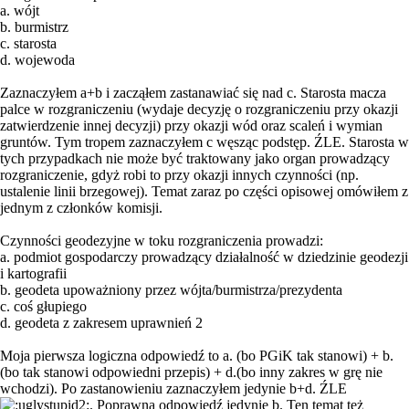
a. wójt
b. burmistrz
c. starosta
d. wojewoda
Zaznaczyłem a+b i zacząłem zastanawiać się nad c. Starosta macza
palce w rozgraniczeniu (wydaje decyzję o rozgraniczeniu przy okazji
zatwierdzenie innej decyzji) przy okazji wód oraz scaleń i wymian
gruntów. Tym tropem zaznaczyłem c węsząc podstęp. ŹLE. Starosta w
tych przypadkach nie może być traktowany jako organ prowadzący
rozgraniczenie, gdyż robi to przy okazji innych czynności (np.
ustalenie linii brzegowej). Temat zaraz po części opisowej omówiłem z
jednym z członków komisji.
Czynności geodezyjne w toku rozgraniczenia prowadzi:
a. podmiot gospodarczy prowadzący działalność w dziedzinie geodezji
i kartografii
b. geodeta upoważniony przez wójta/burmistrza/prezydenta
c. coś głupiego
d. geodeta z zakresem uprawnień 2
Moja pierwsza logiczna odpowiedź to a. (bo PGiK tak stanowi) + b.
(bo tak stanowi odpowiedni przepis) + d.(bo inny zakres w grę nie
wchodzi). Po zastanowieniu zaznaczyłem jedynie b+d. ŹLE
. Poprawna odpowiedź jedynie b. Ten temat też