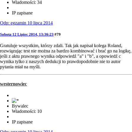
Wiadomości: 34
IP zapisane
Odp: egzamin 10 lipca 2014
Sobota 12 Lipiec 2014, 13:36:23
#79
Gratuluje wszystkim, którzy zdali. Tak jak napisał kolega Roland,
rozwiązując test nie można za bardzo kombinować i brać go na logikę,
jeśli z aktu prawnego wynika odpowiedź "a" i "b", a opowiedź c
wynika tylko z naszych dedukcji to prawdopodobnie nie to autor
pytania miał na myśli.
westernowiec
Bywalec
Wiadomości: 10
IP zapisane
Odp: egzamin 10 lipca 2014