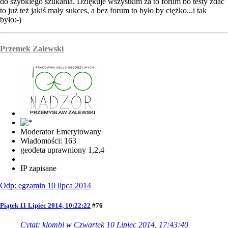
do szybkiego szukania. Dziękuje wszystkim za to forum bo testy zdać
to już też jakiś mały sukces, a bez forum to było by ciężko...i tak
było:-)
Przemek Zalewski
Moderator Emerytowany
Wiadomości: 163
geodeta uprawniony 1,2,4
IP zapisane
Odp: egzamin 10 lipca 2014
Piątek 11 Lipiec 2014, 10:22:22
#76
Cytat: klombi w Czwartek 10 Lipiec 2014, 17:43:40