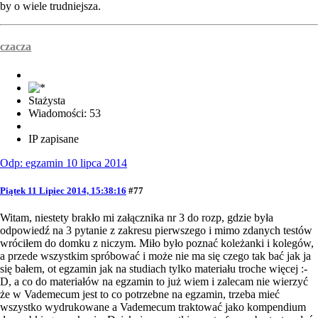
by o wiele trudniejsza.
czacza
Stażysta
Wiadomości: 53
IP zapisane
Odp: egzamin 10 lipca 2014
Piątek 11 Lipiec 2014, 15:38:16
#77
Witam, niestety brakło mi załącznika nr 3 do rozp, gdzie była
odpowiedź na 3 pytanie z zakresu pierwszego i mimo zdanych testów
wróciłem do domku z niczym. Miło było poznać koleżanki i kolegów,
a przede wszystkim spróbować i może nie ma się czego tak bać jak ja
się bałem, ot egzamin jak na studiach tylko materiału troche więcej :-
D, a co do materiałów na egzamin to już wiem i zalecam nie wierzyć
że w Vademecum jest to co potrzebne na egzamin, trzeba mieć
wszystko wydrukowane a Vademecum traktować jako kompendium