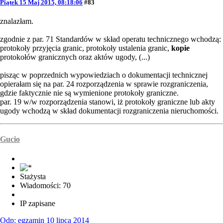
Piątek 15 Maj 2015, 08:18:06
#83
znalazłam.
zgodnie z par. 71 Standardów w skład operatu technicznego wchodzą:
protokoły przyjęcia granic, protokoły ustalenia granic,
kopie
protokołów granicznych oraz aktów ugody, (...)
pisząc w poprzednich wypowiedziach o dokumentacji technicznej
opierałam się na par. 24 rozporządzenia w sprawie rozgraniczenia,
gdzie faktycznie nie są wymienione protokoły graniczne.
par. 19 w/w rozporządzenia stanowi, iż protokoły graniczne lub akty
ugody wchodzą w skład dokumentacji rozgraniczenia nieruchomości.
Gucio
Stażysta
Wiadomości: 70
IP zapisane
Odp: egzamin 10 lipca 2014