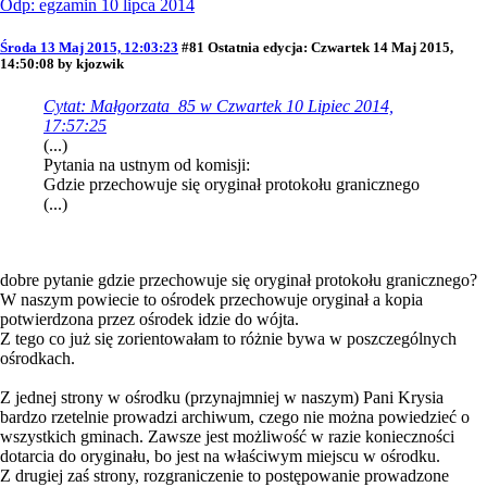
Odp: egzamin 10 lipca 2014
Środa 13 Maj 2015, 12:03:23
#81
Ostatnia edycja
: Czwartek 14 Maj 2015,
14:50:08 by kjozwik
Cytat: Małgorzata_85 w Czwartek 10 Lipiec 2014,
17:57:25
(...)
Pytania na ustnym od komisji:
Gdzie przechowuje się oryginał protokołu granicznego
(...)
dobre pytanie gdzie przechowuje się oryginał protokołu granicznego?
W naszym powiecie to ośrodek przechowuje oryginał a kopia
potwierdzona przez ośrodek idzie do wójta.
Z tego co już się zorientowałam to różnie bywa w poszczególnych
ośrodkach.
Z jednej strony w ośrodku (przynajmniej w naszym) Pani Krysia
bardzo rzetelnie prowadzi archiwum, czego nie można powiedzieć o
wszystkich gminach. Zawsze jest możliwość w razie konieczności
dotarcia do oryginału, bo jest na właściwym miejscu w ośrodku.
Z drugiej zaś strony, rozgraniczenie to postępowanie prowadzone