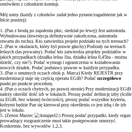
omówiłem z członkiem komisji.
Mój ustny (każdy z członków zadał jedno pytanie/zagadnienie jak w
liście poniżej):
1. (Pan z brodą po zapaleniu płuc, siedział po lewej) Jest autostrada.
Wybudowana (inwestycja definitywnie zakończona, autostrada
otwarta do ruchu). Kto zatwierdza projekt podziału na tych terenach?
2. (Pan w okularach, który był prawie głuchy) Podziały na terenach
leśnych (las prywatny). Podać kto zatwierdza projekty podziałów w
jakich przypadkach (działka leśna 1ha, działka leśna 0,45ha - można
dzielić, czy nie?). Podać wymogi i ograniczenia w kształtowaniu
nowych działek. Podać podstawy prawne w każdym przypadku.
3. (Pan o smutnych oczach obok p. Marca) Kiedy REJESTR przy
modernizacji staje się częścią operatu EGiB? Podać
szczegółowo
punkt po punkcie procedurę.
4. (Pan o oczach chytrych, po prawej stronie) Przy modernizacji EGiB
należy określić ilość izb w lokalach. Proszę podać definicję izby (ściśle
za EGiB, bez własnej twórczości), proszę podać wszystkie kryteria,
krórymi będzie Pan się kierował przy określeniu co jest izbą i ile izb
jest w lokalu.
5. (Zenon Marzec
) Proszę podać przypadki, kiedy organ
prowadzący rozgraniczenie musi takie postępowanie umorzyć.
Konkretnie, bez wywodów 1,2,3.