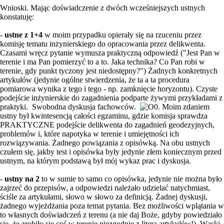
Wnioski. Mając doświadczenie z dwóch wcześniejszych ustnych
konstatuję:
-
ustne z 1+4
w moim przypadku opierały się na rzuceniu przez
komisję tematu inżynierskiego do opracowania przez delikwenta.
Czasami wręcz pytanie wymusza praktyczną odpowiedź ("Jest Pan w
terenie i ma Pan pomierzyć to a to. Jaka technika? Co Pan robi w
terenie, gdy punkt tyczony jest niedostępny?") Żadnych konkretnych
artykułów (jedynie ogólne stwierdzenia, że ta a ta procedura
pomiarowa wynika z tego i tego - np. zamknięcie horyzontu). Czyste
podejście inżynierskie do zagadnienia podparte żywymi przykładami z
praktyki. Swobodna dyskusja fachowców.
. Moim zdaniem
ustny był kwintesencją całości egzaminu, gdzie komisja sprawdza
PRAKTYCZNE podejście delikwenta do zagadnień geodezyjnych,
problemów i, które napotyka w terenie i umiejętności ich
rozwiązywania. Żadnego powiązania z opisówką. Na obu ustnych
czułem się, jakby test i opisówka były jedynie złem koniecznym przed
ustnym, na którym podstawą był mój wykaz prac i dyskusja.
-
ustny na 2
to w sumie to samo co opisówka, jedynie nie można było
zajrzeć do przepisów, a odpowiedzi należało udzielać natychmiast,
ściśle za artykułami, słowo w słowo za definicją. Żadnej dyskusji,
żadnego wyjeżdżania poza temat pytania. Bez możliwości wplątania w
to własnych doświadczeń z terenu (a nie daj Boże, gdyby powiedziało
się, że zrobiło się coś w terenie niezgodnie z literą artykułów!). Wąski