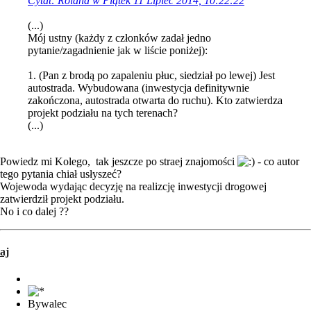
Cytat: Roland w Piątek 11 Lipiec 2014, 10:22:22
(...)
Mój ustny (każdy z członków zadał jedno
pytanie/zagadnienie jak w liście poniżej):
1. (Pan z brodą po zapaleniu płuc, siedział po lewej) Jest
autostrada. Wybudowana (inwestycja definitywnie
zakończona, autostrada otwarta do ruchu). Kto zatwierdza
projekt podziału na tych terenach?
(...)
Powiedz mi Kolego, tak jeszcze po straej znajomości
- co autor
tego pytania chiał usłyszeć?
Wojewoda wydając decyzję na realizcję inwestycji drogowej
zatwierdził projekt podziału.
No i co dalej ??
aj
Bywalec