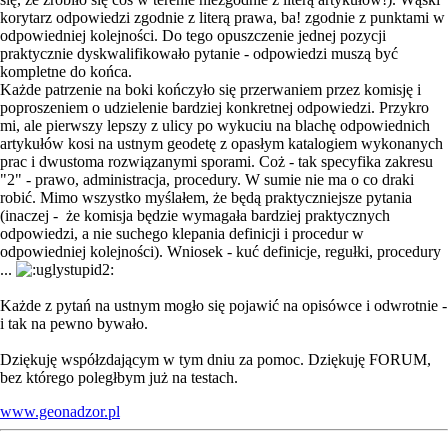
korytarz odpowiedzi zgodnie z literą prawa, ba! zgodnie z punktami w
odpowiedniej kolejności. Do tego opuszczenie jednej pozycji
praktycznie dyskwalifikowało pytanie - odpowiedzi muszą być
kompletne do końca.
Każde patrzenie na boki kończyło się przerwaniem przez komisję i
poproszeniem o udzielenie bardziej konkretnej odpowiedzi. Przykro
mi, ale pierwszy lepszy z ulicy po wykuciu na blachę odpowiednich
artykułów kosi na ustnym geodetę z opasłym katalogiem wykonanych
prac i dwustoma rozwiązanymi sporami. Coż - tak specyfika zakresu
"2" - prawo, administracja, procedury. W sumie nie ma o co draki
robić. Mimo wszystko myślałem, że będą praktyczniejsze pytania
(inaczej - że komisja będzie wymagała bardziej praktycznych
odpowiedzi, a nie suchego klepania definicji i procedur w
odpowiedniej kolejności). Wniosek - kuć definicje, regułki, procedury
...
Każde z pytań na ustnym mogło się pojawić na opisówce i odwrotnie -
i tak na pewno bywało.
Dziękuję współzdającym w tym dniu za pomoc. Dziękuję FORUM,
bez którego poległbym już na testach.
www.geonadzor.pl