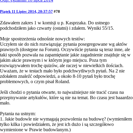
Piątek 11 Lipiec 2014, 20:37:57
#78
Zdawałem zakres 1 w komisji u p. Kasprzaka. Do ustnego
podchodziłem jako czwarty (ostatni) i zdałem. Wyniki 55/15.
Moje spostrzeżenia odnośnie nowych testów:
Uczyłem sie do nich rozwiązując pytania posegregowane wg aktów
prawnych (dostępne na Forum). Oczywiście pytania są teraz inne, ale
taki sposób pozwala na zapamiętanie jakie zagadnienie znajduje się w
jakim akcie prawnym i w którym jego miejscu. Poza tym
rozwiązywałem trochę quizów, ale raczej w niewielkich ilościach.
Uważam, że w testach mało było podchwytliwych pytań. Na 2 nie
zdołałem znaleźć odpowiedzi, a około 8-10 pytań było trochę
problemowych, o czym pisał Roland.
Jeśli chodzi o pytania otwarte, to najważniejsze nie tracić czasu na
przepisywanie artykułów, które są nie na temat. Bo czasu jest baaardzo
mało.
Pytania na ustnym:
1. Jakie budowle nie wymagają pozwolenia na budowę? (wymieniłem
tylko kilka i powiedziałem, że jest ich dużo i są szczegółowo
wymienione w Prawie budowlanym.)