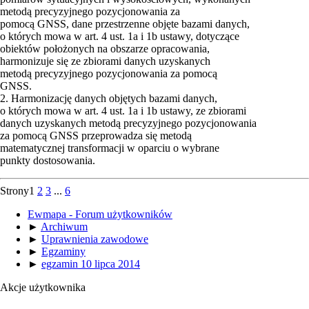
metodą precyzyjnego pozycjonowania za
pomocą GNSS, dane przestrzenne objęte bazami danych,
o których mowa w art. 4 ust. 1a i 1b ustawy, dotyczące
obiektów położonych na obszarze opracowania,
harmonizuje się ze zbiorami danych uzyskanych
metodą precyzyjnego pozycjonowania za pomocą
GNSS.
2. Harmonizację danych objętych bazami danych,
o których mowa w art. 4 ust. 1a i 1b ustawy, ze zbiorami
danych uzyskanych metodą precyzyjnego pozycjonowania
za pomocą GNSS przeprowadza się metodą
matematycznej transformacji w oparciu o wybrane
punkty dostosowania.
Strony
1
2
3
...
6
Ewmapa - Forum użytkowników
►
Archiwum
►
Uprawnienia zawodowe
►
Egzaminy
►
egzamin 10 lipca 2014
Akcje użytkownika