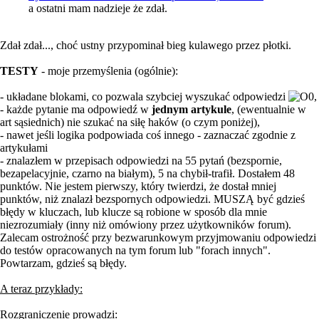
a ostatni mam nadzieje że zdał.
Zdał zdał..., choć ustny przypominał bieg kulawego przez płotki.
TESTY
- moje przemyślenia (ogólnie):
- układane blokami, co pozwala szybciej wyszukać odpowiedzi
,
- każde pytanie ma odpowiedź w
jednym artykule
, (ewentualnie w
art sąsiednich) nie szukać na siłę haków (o czym poniżej),
- nawet jeśli logika podpowiada coś innego - zaznaczać zgodnie z
artykułami
- znalazłem w przepisach odpowiedzi na 55 pytań (bezspornie,
bezapelacyjnie, czarno na białym), 5 na chybił-trafił. Dostałem 48
punktów. Nie jestem pierwszy, który twierdzi, że dostał mniej
punktów, niż znalazł bezspornych odpowiedzi. MUSZĄ być gdzieś
błędy w kluczach, lub klucze są robione w sposób dla mnie
niezrozumiały (inny niż omówiony przez użytkowników forum).
Zalecam ostrożność przy bezwarunkowym przyjmowaniu odpowiedzi
do testów opracowanych na tym forum lub "forach innych".
Powtarzam, gdzieś są błędy.
A teraz przykłady:
Rozgraniczenie prowadzi: