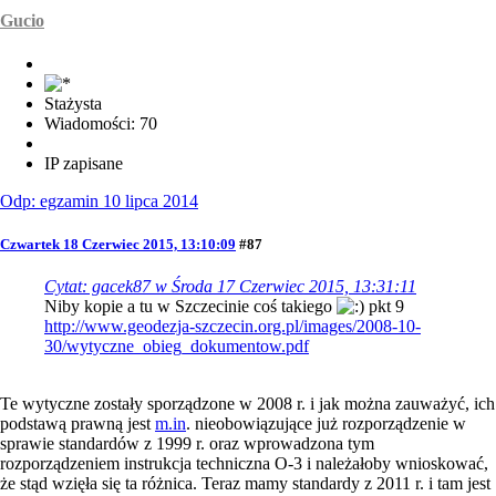
Gucio
Stażysta
Wiadomości: 70
IP zapisane
Odp: egzamin 10 lipca 2014
Czwartek 18 Czerwiec 2015, 13:10:09
#87
Cytat: gacek87 w Środa 17 Czerwiec 2015, 13:31:11
Niby kopie a tu w Szczecinie coś takiego
pkt 9
http://www.geodezja-szczecin.org.pl/images/2008-10-
30/wytyczne_obieg_dokumentow.pdf
Te wytyczne zostały sporządzone w 2008 r. i jak można zauważyć, ich
podstawą prawną jest
m.in
. nieobowiązujące już rozporządzenie w
sprawie standardów z 1999 r. oraz wprowadzona tym
rozporządzeniem instrukcja techniczna O-3 i należałoby wnioskować,
że stąd wzięła się ta różnica. Teraz mamy standardy z 2011 r. i tam jest