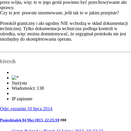
przez wójta, więc to w jego gestii powinno być przechowywanie akt
sprawy.
Czy to jest prawnie unormowane, jeśli tak to w jakim przepisie?
Protokół graniczny i akt ugodny NIE wchodzą w skład dokumentacji
technicznej. Tylko dokumentacja techniczna podlega kontroli w
ośrodku, więc można domniemywać, że orgyginał protokołu nie jest
niezbędny do skompletowania operatu.
kjozwik
Stażysta
Wiadomości: 138
IP zapisane
Odp: egzamin 10 lipca 2014
Poniedziałek 04 Maj 2015, 22:25:59
#80