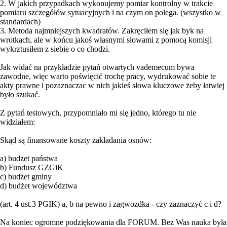
2. W jakich przypadkach wykonujemy pomiar kontrolny w trakcie
pomiaru szczegółów sytuacyjnych i na czym on polega. (wszystko w
standardach)
3. Metoda najmniejszych kwadratów. Zakręciłem się jak byk na
wrotkach, ale w końcu jakoś własnymi słowami z pomocą komisji
wykrztusiłem z siebie o co chodzi.
Jak widać na przykładzie pytań otwartych vademecum bywa
zawodne, więc warto poświęcić trochę pracy, wydrukować sobie te
akty prawne i pozaznaczac w nich jakieś słowa kluczowe żeby łatwiej
było szukać.
Z pytań testowych, przypomniało mi się jedno, którego tu nie
widziałem:
Skąd są finansowane koszty zakładania osnów:
a) budżet państwa
b) Fundusz GZGiK
c) budżet gminy
d) budżet województwa
(art. 4 ust.3 PGIK) a, b na pewno i zagwozdka - czy zaznaczyć c i d?
Na koniec ogromne podziękowania dla FORUM. Bez Was nauka była