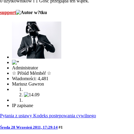
0 użytkowników i 1 Gość przegląda ten wątek.
support
Administrator
☆ Pŕöúđ Mémbéŕ ☆
Wiadomości: 4,481
Mariusz Gawron
IP zapisane
Pytania z ustawy Kodeks postępowania cywilnego
Środa 28 Wrzesień 2011, 17:29:14
#1