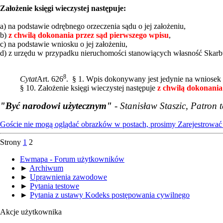
Założenie księgi wieczystej następuje:
a) na podstawie odrębnego orzeczenia sądu o jej założeniu,
b)
z chwilą dokonania przez sąd pierwszego wpisu
,
c) na podstawie wniosku o jej założeniu,
d) z urzędu w przypadku nieruchomości stanowiących własność Skarb
8
Cytat
Art. 626
. § 1. Wpis dokonywany jest jedynie na wniosek 
§ 10. Założenie księgi wieczystej następuje
z chwilą dokonania
"Być narodowi użytecznym"
- Stanisław Staszic, Patron 
Goście nie mogą oglądać obrazków w postach, prosimy
Zarejestrować 
Strony
1
2
Ewmapa - Forum użytkowników
►
Archiwum
►
Uprawnienia zawodowe
►
Pytania testowe
►
Pytania z ustawy Kodeks postępowania cywilnego
Akcje użytkownika