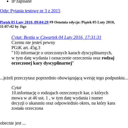
IP zapisane
Odp: Pytania testowe nr 3 z 2015
Piątek 05 Luty 2016, 09:04:29
#9
Ostatnia edycja
: Piątek 05 Luty 2016,
11:07:42 by Jigs
Cytat: Bestia w Czwartek 04 Luty 2016, 17:31:31
Czemu nie jesteś pewny
PGiK art. 45g.3
"10) informacje o orzeczonych karach dyscyplinarnych,
w tym datę wydania i oznaczenie orzeczenia oraz
rodzaj
orzeczonej kary dyscyplinarnej
"
...jeżeli przeczytasz poprzednio obowiązującą wersję tego podpunktu...
Cytat
10.informację o rodzajach orzeczonych kar, o których
mowa w at 46 ust. 1 , w tym datę wydania i numer
decyzji o ukaraniu oraz odpowiednio okres, na który kara
została orzeczona
obecnie jest ...