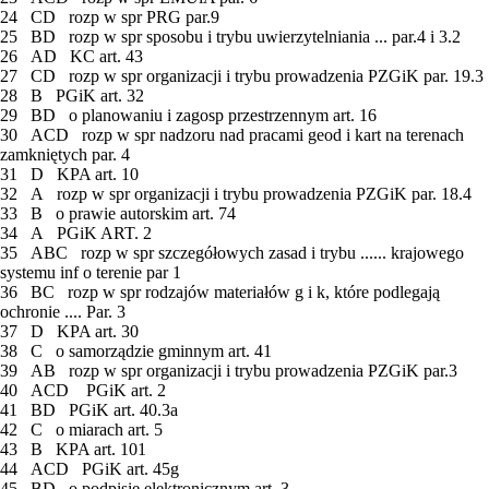
24 CD rozp w spr PRG par.9
25 BD rozp w spr sposobu i trybu uwierzytelniania ... par.4 i 3.2
26 AD KC art. 43
27 CD rozp w spr organizacji i trybu prowadzenia PZGiK par. 19.3
28 B PGiK art. 32
29 BD o planowaniu i zagosp przestrzennym art. 16
30 ACD rozp w spr nadzoru nad pracami geod i kart na terenach
zamkniętych par. 4
31 D KPA art. 10
32 A rozp w spr organizacji i trybu prowadzenia PZGiK par. 18.4
33 B o prawie autorskim art. 74
34 A PGiK ART. 2
35 ABC rozp w spr szczegółowych zasad i trybu ...... krajowego
systemu inf o terenie par 1
36 BC rozp w spr rodzajów materiałów g i k, które podlegają
ochronie .... Par. 3
37 D KPA art. 30
38 C o samorządzie gminnym art. 41
39 AB rozp w spr organizacji i trybu prowadzenia PZGiK par.3
40 ACD PGiK art. 2
41 BD PGiK art. 40.3a
42 C o miarach art. 5
43 B KPA art. 101
44 ACD PGiK art. 45g
45 BD o podpisie elektronicznym art. 3