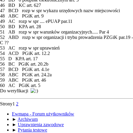
46 BD KC art. 627
47 BCD rozp w spr wykazu urzędowych nazw miejscowości
48 ABC PGiK art. 9
49 AC rozp w spr .... ePUAP par.11
50 BD KPA art. 28
51 AB rozp w spr warunków organizacyjnych..... Par 4
52 ABD rozp w spr organizacji i trybu prowadzenia PZGiK par.19 -
C ??
53 AC rozp w spr uprawnień
54 ACD PGiK art. 12.2
55 D KPA art. 17
56 BC PGiK art. 20.2b
57 BCD PGiK art. 4.1e
58 ABC PGiK art. 24.2a
59 ABC PGiK art. 46
60 AC PGiK art. 5
Do weryfikacji
Strony
1
2
Ewmapa - Forum użytkowników
►
Archiwum
►
Uprawnienia zawodowe
►
Pytania testowe