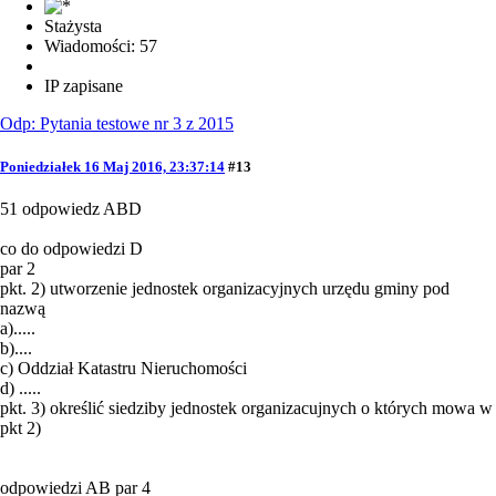
Stażysta
Wiadomości: 57
IP zapisane
Odp: Pytania testowe nr 3 z 2015
Poniedziałek 16 Maj 2016, 23:37:14
#13
51 odpowiedz ABD
co do odpowiedzi D
par 2
pkt. 2) utworzenie jednostek organizacyjnych urzędu gminy pod
nazwą
a).....
b)....
c) Oddział Katastru Nieruchomości
d) .....
pkt. 3) określić siedziby jednostek organizacujnych o których mowa w
pkt 2)
odpowiedzi AB par 4