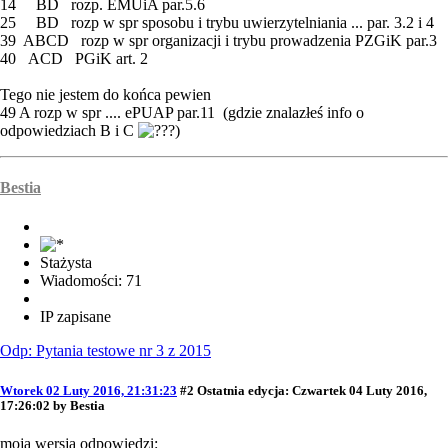
14 BD rozp. EMUiA par.5.6
25 BD rozp w spr sposobu i trybu uwierzytelniania ... par. 3.2 i 4
39 ABCD rozp w spr organizacji i trybu prowadzenia PZGiK par.3
40 ACD PGiK art. 2
Tego nie jestem do końca pewien
49 A rozp w spr .... ePUAP par.11 (gdzie znalazłeś info o
odpowiedziach B i C
)
Bestia
Stażysta
Wiadomości: 71
IP zapisane
Odp: Pytania testowe nr 3 z 2015
Wtorek 02 Luty 2016, 21:31:23
#2
Ostatnia edycja
: Czwartek 04 Luty 2016,
17:26:02 by Bestia
moja wersja odpowiedzi: