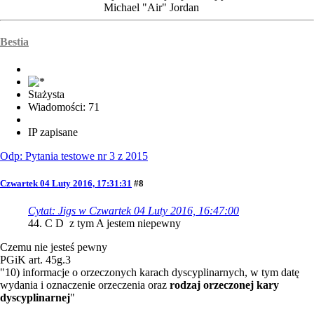
Michael "Air" Jordan
Bestia
Stażysta
Wiadomości: 71
IP zapisane
Odp: Pytania testowe nr 3 z 2015
Czwartek 04 Luty 2016, 17:31:31
#8
Cytat: Jigs w Czwartek 04 Luty 2016, 16:47:00
44. C D z tym A jestem niepewny
Czemu nie jesteś pewny
PGiK art. 45g.3
"10) informacje o orzeczonych karach dyscyplinarnych, w tym datę
wydania i oznaczenie orzeczenia oraz
rodzaj orzeczonej kary
dyscyplinarnej
"