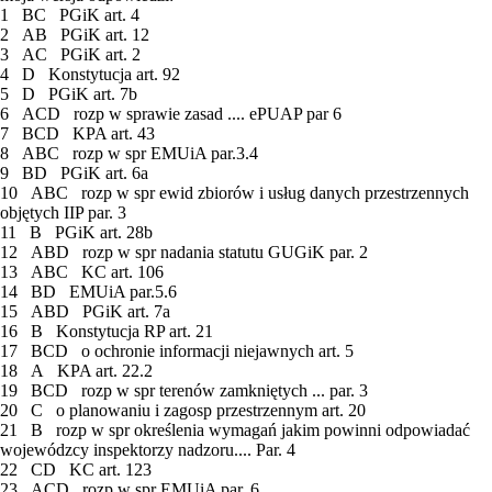
1 BC PGiK art. 4
2 AB PGiK art. 12
3 AC PGiK art. 2
4 D Konstytucja art. 92
5 D PGiK art. 7b
6 ACD rozp w sprawie zasad .... ePUAP par 6
7 BCD KPA art. 43
8 ABC rozp w spr EMUiA par.3.4
9 BD PGiK art. 6a
10 ABC rozp w spr ewid zbiorów i usług danych przestrzennych
objętych IIP par. 3
11 B PGiK art. 28b
12 ABD rozp w spr nadania statutu GUGiK par. 2
13 ABC KC art. 106
14 BD EMUiA par.5.6
15 ABD PGiK art. 7a
16 B Konstytucja RP art. 21
17 BCD o ochronie informacji niejawnych art. 5
18 A KPA art. 22.2
19 BCD rozp w spr terenów zamkniętych ... par. 3
20 C o planowaniu i zagosp przestrzennym art. 20
21 B rozp w spr określenia wymagań jakim powinni odpowiadać
wojewódzcy inspektorzy nadzoru.... Par. 4
22 CD KC art. 123
23 ACD rozp w spr EMUiA par. 6