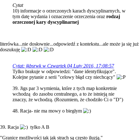
Cytat
10) informacje o orzeczonych karach dyscyplinarnych, w
tym datę wydania i oznaczenie orzeczenia oraz
rodzaj
orzeczonej kary dyscyplinarnej
literówka...nie dosłownie...odpowiedź z kontekstu...ale może ja się już
doszukuję
Cytat: jkbsrwk w Czwartek 04 Luty 2016, 17:08:57
Tylko brakuje w odpowiedzi: "dane identyfikujące".
Kolejne pytanie z serii "celowy błąd czy niechcący"
39. Jigs par 3 wymienia, które z tych map konkretnie
wchodzą do zasobu centralnego, a to że istnieją nie
znaczy, że wchodzą. (Rozumiem, że chodziło Ci o "D")
48. Racja- nie ma mowy o biegłym
39. Racja
tylko A B
"Granice możliwości tak jak strach są często iluzją."