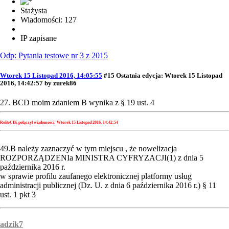
Stażysta
Wiadomości: 127
IP zapisane
Odp: Pytania testowe nr 3 z 2015
Wtorek 15 Listopad 2016, 14:05:55
#15
Ostatnia edycja
: Wtorek 15 Listopad
2016, 14:42:57 by zurek86
27. BCD moim zdaniem B wynika z § 19 ust. 4
RoBoCIK połączył wiadomości:
Wtorek 15 Listopad 2016, 14:42:54
49.B należy zaznaczyć w tym miejscu , że nowelizacja
ROZPORZĄDZENIa MINISTRA CYFRYZACJI(1) z dnia 5
października 2016 r.
w sprawie profilu zaufanego elektronicznej platformy usług
administracji publicznej (Dz. U. z dnia 6 października 2016 r.) § 11
ust. 1 pkt 3
adzik7