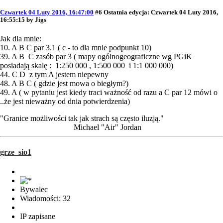
Czwartek 04 Luty 2016, 16:47:00
#6
Ostatnia edycja
: Czwartek 04 Luty 2016,
16:55:15 by Jigs
Jak dla mnie:
10. A B C par 3.1 ( c - to dla mnie podpunkt 10)
39. A B C zasób par 3 ( mapy ogólnogeograficzne wg PGiK
posiadają skalę : 1:250 000 , 1:500 000 i 1:1 000 000)
44. C D z tym A jestem niepewny
48. A B C ( gdzie jest mowa o biegłym?)
49. A ( w pytaniu jest kiedy traci ważność od razu a C par 12 mówi o
..że jest nieważny od dnia potwierdzenia)
"Granice możliwości tak jak strach są często iluzją."
Michael "Air" Jordan
grze_sio1
Bywalec
Wiadomości: 32
IP zapisane