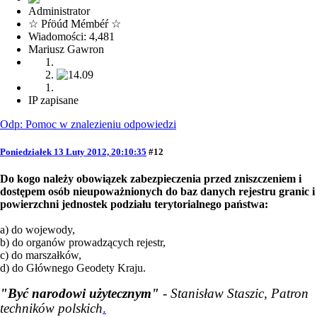
Administrator
☆ Pŕöúđ Mémbéŕ ☆
Wiadomości: 4,481
Mariusz Gawron
IP zapisane
Odp: Pomoc w znalezieniu odpowiedzi
Poniedziałek 13 Luty 2012, 20:10:35
#12
Do kogo należy obowiązek zabezpieczenia przed zniszczeniem i
dostępem osób nieupoważnionych do baz danych rejestru granic i
powierzchni jednostek podziału terytorialnego państwa:
a) do wojewody,
b) do organów prowadzących rejestr,
c) do marszałków,
d) do Głównego Geodety Kraju.
"Być narodowi użytecznym"
- Stanisław Staszic, Patron
techników polskich
.