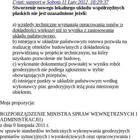
Cytat: support w Sobota 11 Luty 2012, 18:29:37
Stworzenie nowego lokalnego układu współrzędnych
płaskich nie jest uzasadnione jeżeli:
a)
względy techniczne wymagają opracowania osnów o
dokładności większej niż to wynika z zastosowania
układu państwowego
,
b) istniejąca w układzie państwowym osnowa pozwala na
realizację obiektów budowlanych z dokładnością
przewidzianą w projekcie technicznym, na który
uzyskano pozwolenie nie budowę,
c) wykonanie dokumentacji powstałej w wyniku robót
geodezyjnych nie podlega zgłoszeniu w trybie
obowiązujących przepisów,
d) istniejące punkty w układzie państwowym według
wykonawcy prac geodezyjnych leżą poza mierzonym
obiektem.
Moja propozycja:
ROZPORZĄDZENIE MINISTRA SPRAW WEWNĘTRZNYCH I
ADMINISTRACJI1)
z dnia 9 listopada 2011 r.
w sprawie standardów technicznych wykonywania geodezyjnych
pomiarów sytuacyjnych i wysokościowych oraz opracowywania i