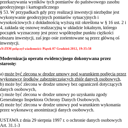
przekazywania wyników tych pomiarów do państwowego zasobu
geodezyjnego i kartograficznego
§ 53. W przypadkach gdy przy realizacji inwestycji niezbędne jest
wykonywanie geodezyjnych pomiarów sytuacyjnych i
wysokościowych z dokładnością wyższą niż określona w § 16 ust. 2 i
4, zakłada się osnowę realizacyjną w układzie lokalnym, którego
początek wyznaczony jest przez współrzędne punktu ciężkości
obszaru inwestycji, zaś jego osie zorientowane są przez główną oś
inwestycji.
sYsTEM połączył wiadomości:
Piątek 07 Grudzień 2012, 19:35:58
Modernizacja operatu ewidencyjnego dokonywana przez
starostę:
a)
może być zlecona w drodze umowy pod warunkiem podjęcia przez
wykonawcę środków zabezpieczających zbiór danych osobowych,
b) może być zlecona w drodze umowy bez ograniczeń dotyczących
danych osobowych,
c) może być zlecona w drodze umowy po uzyskaniu zgody
Generalnego Inspektora Ochrony Danych Osobowych,
d) może być zlecona w drodze umowy pod warunkiem wykonania
przez wykonawcę anonimizacji danych osobowych.
USTAWA z dnia 29 sierpnia 1997 r. o ochronie danych osobowych
Art. 31.1-3