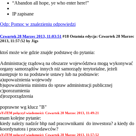
“Abandon all hope, ye who enter here!”
IP zapisane
Odp: Pomoc w znalezieniu odpowiedzi
Czwartek 28 Marzec 2013, 11:03:51
#18
Ostatnia edycja
: Czwartek 28 Marzec
2013, 11:57:52 by Jigs
ktoś może wie gdzie znajde podstawę do pytania:
Administrację rządową na obszarze województwa mogą wykonywać
organy samorządów innych niż samorządy terytorialne, jeżeli
następuje to na podstawie ustawy lub na podstawie:
a)upoważnienia wojewody
b)upoważnienia ministra do spraw administracji publicznej
c)porozumienia
d)rozporządzenia
poprawne wg klucz "B"
sYsTEM połączył wiadomości:
Czwartek 28 Marzec 2013, 11:49:21
mam kolejne pytanie:
kiedy należy nadzór bhp nad pracownikami do inwestora? a kiedy do
koordynatora i pracodawców?
sYsTEM połączył wiadomości:
Czwartek 28 Marzec 2013, 11:57:52