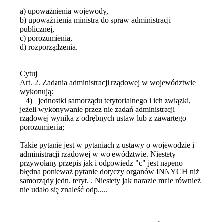
a) upoważnienia wojewody,
b) upoważnienia ministra do spraw administracji
publicznej,
c) porozumienia,
d) rozporządzenia.
Cytuj
Art. 2. Zadania administracji rządowej w województwie
wykonują:
4) jednostki samorządu terytorialnego i ich związki,
jeżeli wykonywanie przez nie zadań administracji
rządowej wynika z odrębnych ustaw lub z zawartego
porozumienia;
Takie pytanie jest w pytaniach z ustawy o wojewodzie i
administracji rzadowej w województwie. Niestety
przywołany przepis jak i odpowiedz "c" jest napeno
błędna ponieważ pytanie dotyczy organów INNYCH niż
samorządy jedn. teryt. . Niestety jak narazie mnie również
nie udało się znaleść odp.....