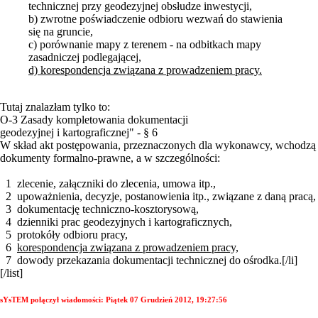
technicznej przy geodezyjnej obsłudze inwestycji,
b) zwrotne poświadczenie odbioru wezwań do stawienia
się na gruncie,
c) porównanie mapy z terenem - na odbitkach mapy
zasadniczej podlegającej,
d) korespondencja związana z prowadzeniem pracy.
Tutaj znalazłam tylko to:
O-3 Zasady kompletowania dokumentacji
geodezyjnej i kartograficznej" - § 6
W skład akt postępowania, przeznaczonych dla wykonawcy, wchodzą
dokumenty formalno-prawne, a w szczególności:
1 zlecenie, załączniki do zlecenia, umowa itp.,
2 upoważnienia, decyzje, postanowienia itp., związane z daną pracą,
3 dokumentację techniczno-kosztorysową,
4 dzienniki prac geodezyjnych i kartograficznych,
5 protokóły odbioru pracy,
6
korespondencja związana z prowadzeniem pracy,
7 dowody przekazania dokumentacji technicznej do ośrodka.[/li]
[/list]
sYsTEM połączył wiadomości:
Piątek 07 Grudzień 2012, 19:27:56