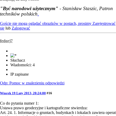
"Być narodowi użytecznym"
- Stanisław Staszic, Patron
techników polskich
.
Goście nie mogą oglądać obrazków w postach, prosimy
Zarejestrować
się
lub
Zalogować
fedorj7
Słuchacz
Wiadomości: 4
IP zapisane
Odp: Pomoc w znalezieniu odpowiedzi
Wtorek 19 Luty 2013, 20:24:00
#16
Co do pytania numer 1:
Ustawa prawo geodezyjne i kartograficzne stwierdza:
Art. 24. 1. Informacje o gruntach, budynkach i lokalach zawiera operat