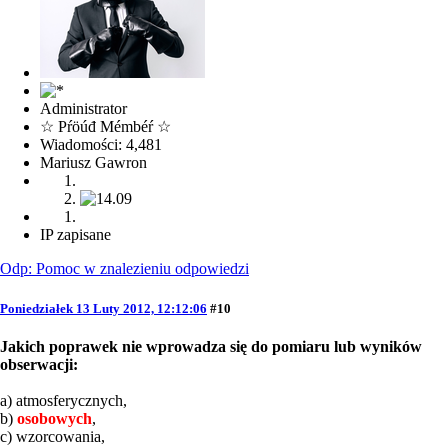
Administrator
☆ Pŕöúđ Mémbéŕ ☆
Wiadomości: 4,481
Mariusz Gawron
IP zapisane
Odp: Pomoc w znalezieniu odpowiedzi
Poniedziałek 13 Luty 2012, 12:12:06
#10
Jakich poprawek nie wprowadza się do pomiaru lub wyników
obserwacji:
a) atmosferycznych,
b)
osobowych
,
c) wzorcowania,