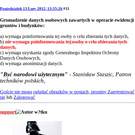
Poniedziałek 13 Luty 2012, 13:35:26
#11
Gromadzenie danych osobowych zawartych w operacie ewidencji
gruntów i budynków:
a) wymaga poinformowania tej osoby o celu zbierania tych danych,
b)
nie wymaga poinformowania tej osoby o celu zbierania tych
danych
,
c) wymaga uzyskania zgody Generalnego Inspektora Ochrony
Danych Osobowych,
d) wymaga anonimizacji danych.
"Być narodowi użytecznym"
- Stanisław Staszic, Patron
techników polskich
.
Goście nie mogą oglądać obrazków w postach, prosimy
Zarejestrować
się
lub
Zalogować
support