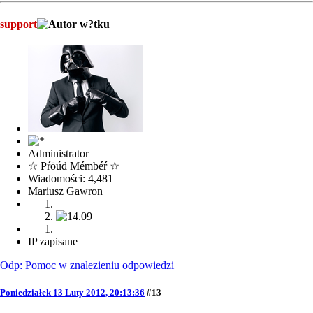
support
Administrator
☆ Pŕöúđ Mémbéŕ ☆
Wiadomości: 4,481
Mariusz Gawron
IP zapisane
Odp: Pomoc w znalezieniu odpowiedzi
Poniedziałek 13 Luty 2012, 20:13:36
#13