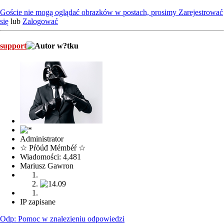
Goście nie mogą oglądać obrazków w postach, prosimy
Zarejestrować
się
lub
Zalogować
support
Administrator
☆ Pŕöúđ Mémbéŕ ☆
Wiadomości: 4,481
Mariusz Gawron
IP zapisane
Odp: Pomoc w znalezieniu odpowiedzi