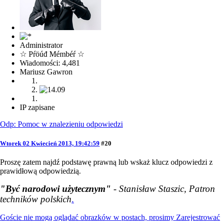
Administrator
☆ Pŕöúđ Mémbéŕ ☆
Wiadomości: 4,481
Mariusz Gawron
IP zapisane
Odp: Pomoc w znalezieniu odpowiedzi
Wtorek 02 Kwiecień 2013, 19:42:59
#20
Proszę zatem najdź podstawę prawną lub wskaż klucz odpowiedzi z
prawidłową odpowiedzią.
"Być narodowi użytecznym"
- Stanisław Staszic, Patron
techników polskich
.
Goście nie mogą oglądać obrazków w postach, prosimy
Zarejestrować