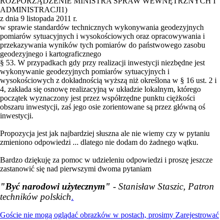
ROZPORZĄDZENIE MINISTRA SPRAW WEWNĘTRZNYCH I
ADMINISTRACJI1)
z dnia 9 listopada 2011 r.
w sprawie standardów technicznych wykonywania geodezyjnych
pomiarów sytuacyjnych i wysokościowych oraz opracowywania i
przekazywania wyników tych pomiarów do państwowego zasobu
geodezyjnego i kartograficznego
§ 53. W przypadkach gdy przy realizacji inwestycji niezbędne jest
wykonywanie geodezyjnych pomiarów sytuacyjnych i
wysokościowych z dokładnością wyższą niż określona w § 16 ust. 2 i
4, zakłada się osnowę realizacyjną w układzie lokalnym, którego
początek wyznaczony jest przez współrzędne punktu ciężkości
obszaru inwestycji, zaś jego osie zorientowane są przez główną oś
inwestycji.
Propozycja jest jak najbardziej słuszna ale nie wiemy czy w pytaniu
zmieniono odpowiedzi ... dlatego nie dodam do żadnego wątku.
Bardzo dziękuję za pomoc w udzieleniu odpowiedzi i proszę jeszcze
zastanowić się nad pierwszymi dwoma pytaniam
"Być narodowi użytecznym"
- Stanisław Staszic, Patron
techników polskich
.
Goście nie mogą oglądać obrazków w postach, prosimy
Zarejestrować