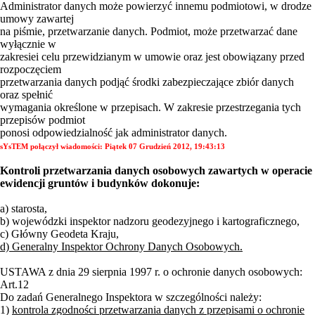
Administrator danych może powierzyć innemu podmiotowi, w drodze
umowy zawartej
na piśmie, przetwarzanie danych. Podmiot, może przetwarzać dane
wyłącznie w
zakresiei celu przewidzianym w umowie oraz jest obowiązany przed
rozpoczęciem
przetwarzania danych podjąć środki zabezpieczające zbiór danych
oraz spełnić
wymagania określone w przepisach. W zakresie przestrzegania tych
przepisów podmiot
ponosi odpowiedzialność jak administrator danych.
sYsTEM połączył wiadomości:
Piątek 07 Grudzień 2012, 19:43:13
Kontroli przetwarzania danych osobowych zawartych w operacie
ewidencji gruntów i budynków dokonuje:
a) starosta,
b) wojewódzki inspektor nadzoru geodezyjnego i kartograficznego,
c) Główny Geodeta Kraju,
d) Generalny Inspektor Ochrony Danych Osobowych.
USTAWA z dnia 29 sierpnia 1997 r. o ochronie danych osobowych:
Art.12
Do zadań Generalnego Inspektora w szczególności należy:
1)
kontrola zgodności przetwarzania danych z przepisami o ochronie