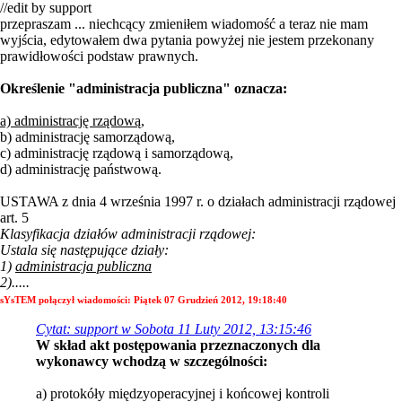
//edit by support
przepraszam ... niechcący zmieniłem wiadomość a teraz nie mam
wyjścia, edytowałem dwa pytania powyżej nie jestem przekonany
prawidłowości podstaw prawnych.
Określenie "administracja publiczna" oznacza:
a) administrację rządową,
b) administrację samorządową,
c) administrację rządową i samorządową,
d) administrację państwową.
USTAWA z dnia 4 września 1997 r. o działach administracji rządowej
art. 5
Klasyfikacja działów administracji rządowej:
Ustala się następujące działy:
1)
administracja publiczna
2).....
sYsTEM połączył wiadomości:
Piątek 07 Grudzień 2012, 19:18:40
Cytat: support w Sobota 11 Luty 2012, 13:15:46
W skład akt postępowania przeznaczonych dla
wykonawcy wchodzą w szczególności:
a) protokóły międzyoperacyjnej i końcowej kontroli