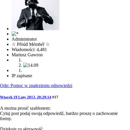
Administrator
☆ Pŕöúđ Mémbéŕ ☆
Wiadomości: 4,481
Mariusz Gawron
IP zapisane
Odp: Pomoc w znalezieniu odpowiedzi
Wtorek 19 Luty 2013, 20:29:14
#17
A można prosić szablonem:
Cytuj post podaj swoją odpowiedź, bardzo proszę o zachowanie
formy.
Dziękuję za aktywność.