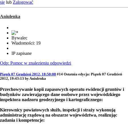
się
lub
Zalogować
Aniulenka
Bywalec
Wiadomości: 19
IP zapisane
Odp: Pomoc w znalezieniu odpowiedzi
Piątek 07 Grudzień 2012, 18:50:08
#14
Ostatnia edycja
: Piątek 07 Grudzień
2012, 19:43:13 by Aniulenka
Przechowywanie kopii zapasowych operatu ewidencji gruntów i
budynków zawierającego dane osobowe przez wojewódzkiego
inspektora nadzoru geodezyjnego i kartograficznego:
Kierownicy powiatowych służb, inspekcji i straży wykonują
administrację rządową na obszarze województwa, realizując
zadania i kompetencje: