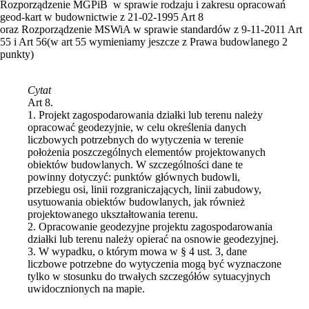
Rozporządzenie MGPiB w sprawie rodzaju i zakresu opracowań
geod-kart w budownictwie z 21-02-1995 Art 8
oraz Rozporządzenie MSWiA w sprawie standardów z 9-11-2011 Art
55 i Art 56(w art 55 wymieniamy jeszcze z Prawa budowlanego 2
punkty)
Cytat
Art 8.
1. Projekt zagospodarowania działki lub terenu należy
opracować geodezyjnie, w celu określenia danych
liczbowych potrzebnych do wytyczenia w terenie
położenia poszczególnych elementów projektowanych
obiektów budowlanych. W szczególności dane te
powinny dotyczyć: punktów głównych budowli,
przebiegu osi, linii rozgraniczających, linii zabudowy,
usytuowania obiektów budowlanych, jak również
projektowanego ukształtowania terenu.
2. Opracowanie geodezyjne projektu zagospodarowania
działki lub terenu należy opierać na osnowie geodezyjnej.
3. W wypadku, o którym mowa w § 4 ust. 3, dane
liczbowe potrzebne do wytyczenia mogą być wyznaczone
tylko w stosunku do trwałych szczegółów sytuacyjnych
uwidocznionych na mapie.