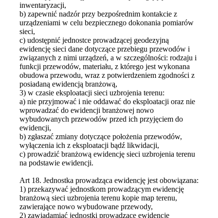
inwentaryzacji,
b) zapewnić nadzór przy bezpośrednim kontakcie z
urządzeniami w celu bezpiecznego dokonania pomiarów
sieci,
c) udostępnić jednostce prowadzącej geodezyjną
ewidencję sieci dane dotyczące przebiegu przewodów i
związanych z nimi urządzeń, a w szczególności: rodzaju i
funkcji przewodów, materiału, z którego jest wykonana
obudowa przewodu, wraz z potwierdzeniem zgodności z
posiadaną ewidencją branżową,
3) w czasie eksploatacji sieci uzbrojenia terenu:
a) nie przyjmować i nie oddawać do eksploatacji oraz nie
wprowadzać do ewidencji branżowej nowo
wybudowanych przewodów przed ich przyjęciem do
ewidencji,
b) zgłaszać zmiany dotyczące położenia przewodów,
wyłączenia ich z eksploatacji bądź likwidacji,
c) prowadzić branżową ewidencję sieci uzbrojenia terenu
na podstawie ewidencji.
Art 18. Jednostka prowadząca ewidencję jest obowiązana:
1) przekazywać jednostkom prowadzącym ewidencję
branżową sieci uzbrojenia terenu kopie map terenu,
zawierające nowo wybudowane przewody,
2) zawiadamiać jednostki prowadzące ewidencję