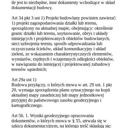
ile jest to niezbędne, inne dokumenty wchodzące w skład
dokumentacji budowy.
Art 34 pkt 3 ust 1) Projekt budowlany powinien zawierać:
1) projekt zagospodarowania działki lub terenu,
sporządzony na aktualnej mapie, obejmujący: określenie
granic działki lub terenu, usytuowanie, obrys i układy
istniejących i projektowanych obiektów budowlanych,
sieci uzbrojenia terenu, sposób odprowadzania lub
oczyszczania ścieków, układ komunikacyjny i układ
zieleni, ze wskazaniem charakterystycznych elementów,
wymiarów, rzędnych i wzajemnych odległości obiektów,
w nawiązaniu do istniejącej i projektowanej zabudowy
terenów sąsiednich;
Art 29a ust 1)
Budowa przyłączy, o których mowa w art. 29 ust. 1 pkt
20, wymaga sporządzenia planu sytuacyjnego na kopii
aktualnej mapy zasadniczej lub mapy jednostkowej
przyjętej do państwowego zasobu geodezyjnego i
kartograficznego.
Art 56. 1. Wyniki geodezyjnego opracowania
dokumentów, o których mowa w § 55, utrwala się w
szkicu dokumentacyjnym, na którego treść składają się: