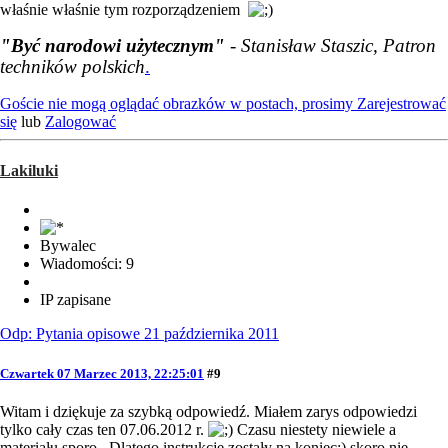
właśnie właśnie tym rozporządzeniem
"Być narodowi użytecznym"
- Stanisław Staszic, Patron
techników polskich
.
Goście nie mogą oglądać obrazków w postach, prosimy
Zarejestrować
się
lub
Zalogować
Lakiluki
Bywalec
Wiadomości: 9
IP zapisane
Odp: Pytania opisowe 21 października 2011
Czwartek 07 Marzec 2013, 22:25:01
#9
Witam i dziękuje za szybką odpowiedź. Miałem zarys odpowiedzi
tylko cały czas ten 07.06.2012 r.
Czasu niestety niewiele a
materiału sporo...Dlatego instrukcje zostały na koniec;) skoro nie