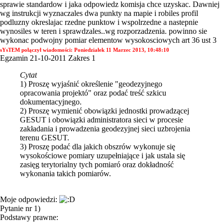
sprawie standardow i jaka odpowiedz komisja chce uzyskac. Dawniej
wg instrukcji wyznaczales dwa punkty na mapie i robiles profil
podluzny okreslajac rzedne punktow i wspolrzedne a nastepnie
wynosiles w teren i sprawdzales..wg rozporzadzenia. powinno sie
wykonac podwojny pomiar elementow wysokosciowych art 36 ust 3
sYsTEM połączył wiadomości:
Poniedziałek 11 Marzec 2013, 10:48:10
Egzamin 21-10-2011 Zakres 1
Cytat
1) Proszę wyjaśnić określenie "geodezyjnego
opracowania projektó" oraz podać treść szkicu
dokumentacyjnego.
2) Proszę wymienić obowiązki jednostki prowadzącej
GESUT i obowiązki administratora sieci w procesie
zakładania i prowadzenia geodezyjnej sieci uzbrojenia
terenu GESUT.
3) Proszę podać dla jakich obszrów wykonuje się
wysokościowe pomiary uzupełniające i jak ustala się
zasięg terytorialny tych pomiaró oraz dokładność
wykonania takich pomiarów.
Moje odpowiedzi:
Pytanie nr 1)
Podstawy prawne: