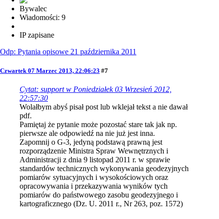
Bywalec
Wiadomości: 9
IP zapisane
Odp: Pytania opisowe 21 października 2011
Czwartek 07 Marzec 2013, 22:06:23
#7
Cytat: support w Poniedziałek 03 Wrzesień 2012,
22:57:30
Wolałbym abyś pisał post lub wklejał tekst a nie dawał
pdf.
Pamiętaj że pytanie może pozostać stare tak jak np.
pierwsze ale odpowiedź na nie już jest inna.
Zapomnij o G-3, jedyną podstawą prawną jest
rozporządzenie Ministra Spraw Wewnętrznych i
Administracji z dnia 9 listopad 2011 r. w sprawie
standardów technicznych wykonywania geodezyjnych
pomiarów sytuacyjnych i wysokościowych oraz
opracowywania i przekazywania wyników tych
pomiarów do państwowego zasobu geodezyjnego i
kartograficznego (Dz. U. 2011 r., Nr 263, poz. 1572)