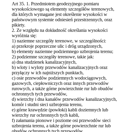
Art 35. 1. Przedmiotem geodezyjnego pomiaru
wysokościowego są elementy szczegółów terenowych,
dla których wymagane jest określenie wysokości w
państwowym systemie odniesień przestrzennych, oraz
pikiety.
2. Ze względu na dokładność określania wysokości
wyróżnia się:
1) naziemne szczegóły terenowe, w szczególności:
a) przekroje poprzeczne ulic i dróg urządzonych,
b) elementy naziemne podziemnego uzbrojenia terenu;
2) podziemne szczegóły terenowe, takie jak:
a) dna studzienek kanalizacyjnych,
b) wloty i wyloty przewodów kanalizacyjnych oraz
przyłączy w ich najniższych punktach,
c) osie przewodów podziemnych wodociągowych,
gazowych, ciepłowniczych oraz innych przewodów
rurowych, a także górne powierzchnie rur lub obudów
ochronnych tych przewodów,
d) wierzchy i dna kanałów przewodów kanalizacyjnych,
komór i studni sieci uzbrojenia terenu,
e) górne krawędzie (powłoki) kabli doziemnych lub
wierzchy rur ochronnych tych kabli,
f) załamania pionowe i poziome osi przewodów sieci
uzbrojenia terenu, a także górne powierzchnie rur lub
obudów ochronnych tych przewodów.