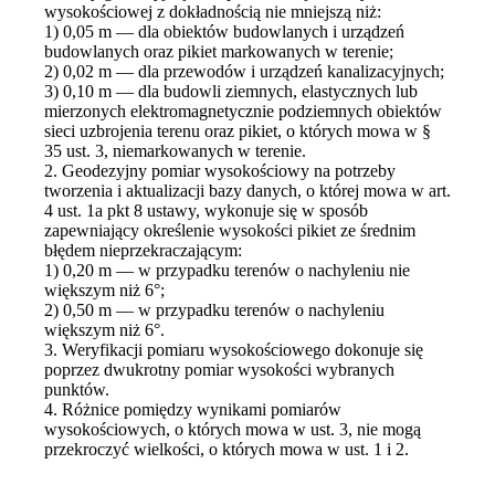
wysokościowej z dokładnością nie mniejszą niż:
1) 0,05 m — dla obiektów budowlanych i urządzeń
budowlanych oraz pikiet markowanych w terenie;
2) 0,02 m — dla przewodów i urządzeń kanalizacyjnych;
3) 0,10 m — dla budowli ziemnych, elastycznych lub
mierzonych elektromagnetycznie podziemnych obiektów
sieci uzbrojenia terenu oraz pikiet, o których mowa w §
35 ust. 3, niemarkowanych w terenie.
2. Geodezyjny pomiar wysokościowy na potrzeby
tworzenia i aktualizacji bazy danych, o której mowa w art.
4 ust. 1a pkt 8 ustawy, wykonuje się w sposób
zapewniający określenie wysokości pikiet ze średnim
błędem nieprzekraczającym:
1) 0,20 m — w przypadku terenów o nachyleniu nie
większym niż 6°;
2) 0,50 m — w przypadku terenów o nachyleniu
większym niż 6°.
3. Weryfikacji pomiaru wysokościowego dokonuje się
poprzez dwukrotny pomiar wysokości wybranych
punktów.
4. Różnice pomiędzy wynikami pomiarów
wysokościowych, o których mowa w ust. 3, nie mogą
przekroczyć wielkości, o których mowa w ust. 1 i 2.