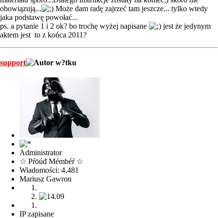
obowiązują...
Może dam radę zajrzeć tam jeszcze... tylko wtedy
jaka podstawę powołać...
ps. a pytanie 1 i 2 ok? bo trochę wyżej napisane
jest że jedynym
aktem jest to z końca 2011?
support
Administrator
☆ Pŕöúđ Mémbéŕ ☆
Wiadomości: 4,481
Mariusz Gawron
IP zapisane