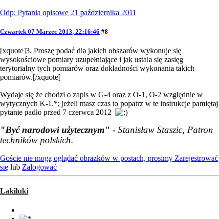
Odp: Pytania opisowe 21 października 2011
Czwartek 07 Marzec 2013, 22:16:46
#8
[xquote]3. Proszę podać dla jakich obszarów wykonuje się
wysokościowe pomiary uzupełniające i jak ustala się zasięg
terytorialny tych pomiarów oraz dokładności wykonania takich
pomiarów.[/xquote]
Wydaje się że chodzi o zapis w G-4 oraz z O-1, O-2 względnie w
wytycznych K-1.*; jeżeli masz czas to popatrz w te instrukcje pamiętaj
pytanie padło przed 7 czerwca 2012
"Być narodowi użytecznym"
- Stanisław Staszic, Patron
techników polskich
.
Goście nie mogą oglądać obrazków w postach, prosimy
Zarejestrować
się
lub
Zalogować
Lakiluki