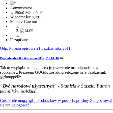
Administrator
☆ Pŕöúđ Mémbéŕ ☆
Wiadomości: 4,481
Mariusz Gawron
IP zapisane
Odp: Pytania opisowe 21 października 2011
Poniedziałek 03 Wrzesień 2012, 23:14:30
#6
Tak to wygląda, na moją petycję jeszcze nie ma odpowiedzi a
spotkanie z Prezesem GUGiK zostało przełożone na 9 październik
"Być narodowi użytecznym"
- Stanisław Staszic, Patron
techników polskich
.
Goście nie mogą oglądać obrazków w postach, prosimy
Zarejestrować
się
lub
Zalogować