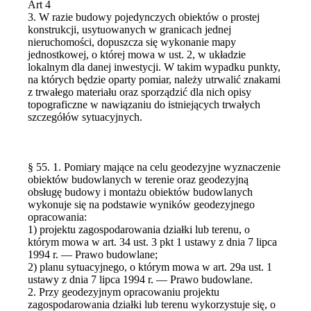
Art 4
3. W razie budowy pojedynczych obiektów o prostej
konstrukcji, usytuowanych w granicach jednej
nieruchomości, dopuszcza się wykonanie mapy
jednostkowej, o której mowa w ust. 2, w układzie
lokalnym dla danej inwestycji. W takim wypadku punkty,
na których będzie oparty pomiar, należy utrwalić znakami
z trwałego materiału oraz sporządzić dla nich opisy
topograficzne w nawiązaniu do istniejących trwałych
szczegółów sytuacyjnych.
§ 55. 1. Pomiary mające na celu geodezyjne wyznaczenie
obiektów budowlanych w terenie oraz geodezyjną
obsługę budowy i montażu obiektów budowlanych
wykonuje się na podstawie wyników geodezyjnego
opracowania:
1) projektu zagospodarowania działki lub terenu, o
którym mowa w art. 34 ust. 3 pkt 1 ustawy z dnia 7 lipca
1994 r. — Prawo budowlane;
2) planu sytuacyjnego, o którym mowa w art. 29a ust. 1
ustawy z dnia 7 lipca 1994 r. — Prawo budowlane.
2. Przy geodezyjnym opracowaniu projektu
zagospodarowania działki lub terenu wykorzystuje się, o