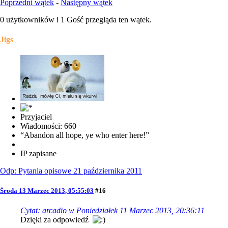
Poprzedni wątek
-
Następny wątek
0 użytkowników i 1 Gość przegląda ten wątek.
Jigs
Przyjaciel
Wiadomości: 660
“Abandon all hope, ye who enter here!”
IP zapisane
Odp: Pytania opisowe 21 października 2011
Środa 13 Marzec 2013, 05:55:03
#16
Cytat: arcadio w Poniedziałek 11 Marzec 2013, 20:36:11
Dzięki za odpowiedź