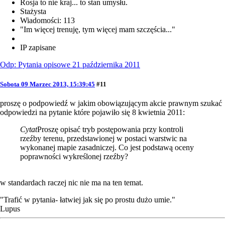
Rosja to nie kraj... to stan umysłu.
Stażysta
Wiadomości: 113
"Im więcej trenuję, tym więcej mam szczęścia..."
IP zapisane
Odp: Pytania opisowe 21 października 2011
Sobota 09 Marzec 2013, 15:39:45
#11
proszę o podpowiedź w jakim obowiązującym akcie prawnym szukać
odpowiedzi na pytanie które pojawiło się 8 kwietnia 2011:
Cytat
Proszę opisać tryb postępowania przy kontroli
rzeźby terenu, przedstawionej w postaci warstwic na
wykonanej mapie zasadniczej. Co jest podstawą oceny
poprawności wykreślonej rzeźby?
w standardach raczej nic nie ma na ten temat.
"Trafić w pytania- łatwiej jak się po prostu dużo umie."
Lupus