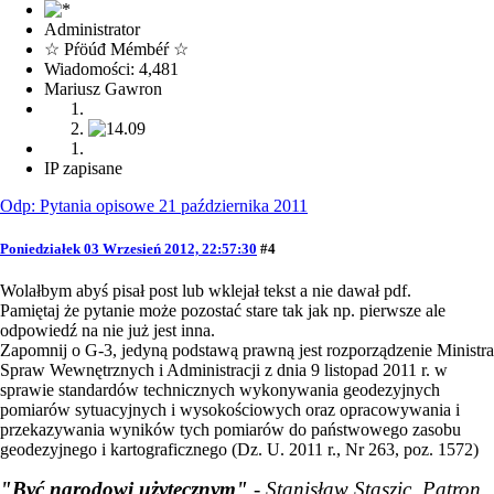
Administrator
☆ Pŕöúđ Mémbéŕ ☆
Wiadomości: 4,481
Mariusz Gawron
IP zapisane
Odp: Pytania opisowe 21 października 2011
Poniedziałek 03 Wrzesień 2012, 22:57:30
#4
Wolałbym abyś pisał post lub wklejał tekst a nie dawał pdf.
Pamiętaj że pytanie może pozostać stare tak jak np. pierwsze ale
odpowiedź na nie już jest inna.
Zapomnij o G-3, jedyną podstawą prawną jest rozporządzenie Ministra
Spraw Wewnętrznych i Administracji z dnia 9 listopad 2011 r. w
sprawie standardów technicznych wykonywania geodezyjnych
pomiarów sytuacyjnych i wysokościowych oraz opracowywania i
przekazywania wyników tych pomiarów do państwowego zasobu
geodezyjnego i kartograficznego (Dz. U. 2011 r., Nr 263, poz. 1572)
"Być narodowi użytecznym"
- Stanisław Staszic, Patron