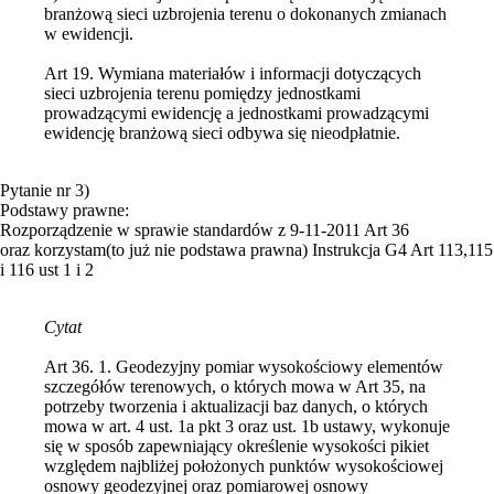
branżową sieci uzbrojenia terenu o dokonanych zmianach
w ewidencji.
Art 19. Wymiana materiałów i informacji dotyczących
sieci uzbrojenia terenu pomiędzy jednostkami
prowadzącymi ewidencję a jednostkami prowadzącymi
ewidencję branżową sieci odbywa się nieodpłatnie.
Pytanie nr 3)
Podstawy prawne:
Rozporządzenie w sprawie standardów z 9-11-2011 Art 36
oraz korzystam(to już nie podstawa prawna) Instrukcja G4 Art 113,115
i 116 ust 1 i 2
Cytat
Art 36. 1. Geodezyjny pomiar wysokościowy elementów
szczegółów terenowych, o których mowa w Art 35, na
potrzeby tworzenia i aktualizacji baz danych, o których
mowa w art. 4 ust. 1a pkt 3 oraz ust. 1b ustawy, wykonuje
się w sposób zapewniający określenie wysokości pikiet
względem najbliżej położonych punktów wysokościowej
osnowy geodezyjnej oraz pomiarowej osnowy