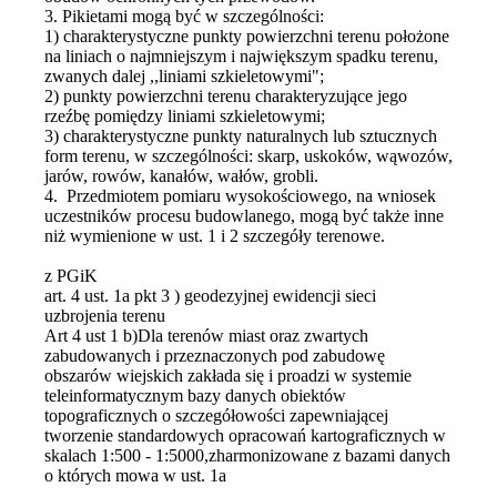
3. Pikietami mogą być w szczególności:
1) charakterystyczne punkty powierzchni terenu położone
na liniach o najmniejszym i największym spadku terenu,
zwanych dalej ,,liniami szkieletowymi";
2) punkty powierzchni terenu charakteryzujące jego
rzeźbę pomiędzy liniami szkieletowymi;
3) charakterystyczne punkty naturalnych lub sztucznych
form terenu, w szczególności: skarp, uskoków, wąwozów,
jarów, rowów, kanałów, wałów, grobli.
4. Przedmiotem pomiaru wysokościowego, na wniosek
uczestników procesu budowlanego, mogą być także inne
niż wymienione w ust. 1 i 2 szczegóły terenowe.
z PGiK
art. 4 ust. 1a pkt 3 ) geodezyjnej ewidencji sieci
uzbrojenia terenu
Art 4 ust 1 b)Dla terenów miast oraz zwartych
zabudowanych i przeznaczonych pod zabudowę
obszarów wiejskich zakłada się i proadzi w systemie
teleinformatycznym bazy danych obiektów
topograficznych o szczegółowości zapewniającej
tworzenie standardowych opracowań kartograficznych w
skalach 1:500 - 1:5000,zharmonizowane z bazami danych
o których mowa w ust. 1a