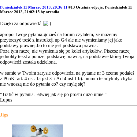
Poniedziałek 11 Marzec 2013, 20:36:11
#13
Ostatnia edycja
: Poniedziałek 11
Marzec 2013, 21:02:15 by arcadio
Dzięki za odpowiedź
apropo Twoje pytania-gdzieś na forum czytałem, że możemy
przytoczyć treść z instrukcji np G4 ale nie wymieniamy jej jako
podstawy prawnej-bo to nie jest podstawa prawna.
Poza tym raczej nie wymienia się po kolei artykułów. Piszesz raczej
jednolity tekst a poniżej podstawę prawną, na podstawie której Twoja
odpowiedź została udzielona.
w sumie w Twoim zarysie odpowiedzi na pytanie nr 3 czemu podałeś
z PGiK art. 4 ust. 1a pkt 3 i Art 4 ust 1 b). hmmm te artykuły chyba
nie wnoszą nic do pytania co? czy mylę się?
"Trafić w pytania- łatwiej jak się po prostu dużo umie."
Lupus
Jigs