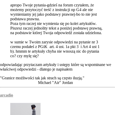
apropo Twoje pytania-gdzieś na forum czytałem, że
możemy przytoczyć treść z instrukcji np G4 ale nie
wymieniamy jej jako podstawy prawnej-bo to nie jest
podstawa prawna.
Poza tym raczej nie wymienia się po kolei artykułów.
Piszesz raczej jednolity tekst a poniżej podstawę prawną,
na podstawie której Twoja odpowiedź została udzielona.
w sumie w Twoim zarysie odpowiedzi na pytanie nr 3
czemu podałeś z PGiK art. 4 ust. 1a pkt 3 i Art 4 ust 1
b). hmmm te artykuły chyba nie wnoszą nic do pytania
co? czy mylę się?
odpowiadając przytaczam artykuły i ustępy które są wspominane we
właściwej odpowiedzi - dlatego je napisałem
"Granice możliwości tak jak strach są często iluzją."
Michael "Air" Jordan
arcadio