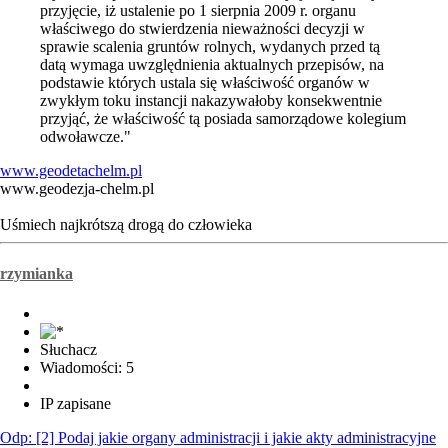
przyjęcie, iż ustalenie po 1 sierpnia 2009 r. organu
właściwego do stwierdzenia nieważności decyzji w
sprawie scalenia gruntów rolnych, wydanych przed tą
datą wymaga uwzględnienia aktualnych przepisów, na
podstawie których ustala się właściwość organów w
zwykłym toku instancji nakazywałoby konsekwentnie
przyjąć, że właściwość tą posiada samorządowe kolegium
odwoławcze."
www.geodetachelm.pl
www.geodezja-chelm.pl
Uśmiech najkrótszą drogą do człowieka
rzymianka
Słuchacz
Wiadomości: 5
IP zapisane
Odp: [2] Podaj jakie organy administracji i jakie akty administracyjne