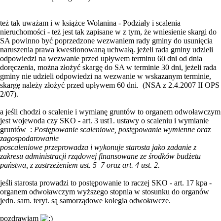
też tak uważam i w książce Wolanina - Podziały i scalenia
nieruchomości - też jest tak zapisane w z tym, że wniesienie skargi do
SA powinno być poprzedzone wezwaniem rady gminy do usunięcia
naruszenia prawa kwestionowaną uchwałą. jeżeli rada gminy udzieli
odpowiedzi na wezwanie przed upływem terminu 60 dni od dnia
doręczenia, można złożyć skargę do SA w terminie 30 dni, jeżeli rada
gminy nie udzieli odpowiedzi na wezwanie w wskazanym terminie,
skargę należy złożyć przed upływem 60 dni. (NSA z 2.4.2007 II OPS
2/07).
a jeśli chodzi o scalenie i wymianę gruntów to organem odwoławczym
jest wojewoda czy SKO - art. 3 ust1. ustawy o scaleniu i wymianie
gruntów :
Postępowanie scaleniowe, postępowanie wymienne oraz
zagospodarowanie
poscaleniowe przeprowadza i wykonuje starosta jako zadanie z
zakresu administracji rządowej finansowane ze środków budżetu
państwa, z zastrzeżeniem ust. 5–7 oraz art. 4 ust. 2.
jeśli starosta prowadzi to postępowanie to raczej SKO - art. 17 kpa -
organem odwoławczym wyższego stopnia w stosunku do organów
jedn. sam. teryt. są samorządowe kolegia odwoławcze.
pozdrawiam