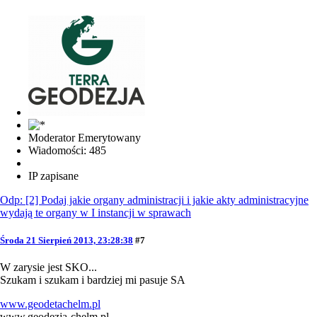
Moderator Emerytowany
Wiadomości: 485
IP zapisane
Odp: [2] Podaj jakie organy administracji i jakie akty administracyjne
wydają te organy w I instancji w sprawach
Środa 21 Sierpień 2013, 23:28:38
#7
W zarysie jest SKO...
Szukam i szukam i bardziej mi pasuje SA
www.geodetachelm.pl
www.geodezja-chelm.pl