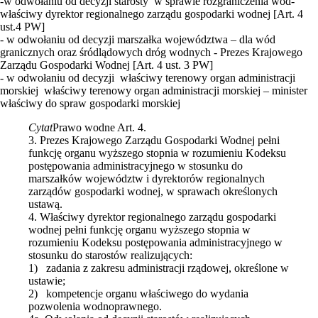
-w odwołaniu od decyzji starosty w sprawie rozgraniczenia wód-
właściwy dyrektor regionalnego zarządu gospodarki wodnej [Art. 4
ust.4 PW]
- w odwołaniu od decyzji marszałka województwa – dla wód
granicznych oraz śródlądowych dróg wodnych - Prezes Krajowego
Zarządu Gospodarki Wodnej [Art. 4 ust. 3 PW]
- w odwołaniu od decyzji właściwy terenowy organ administracji
morskiej właściwy terenowy organ administracji morskiej – minister
właściwy do spraw gospodarki morskiej
Cytat
Prawo wodne Art. 4.
3. Prezes Krajowego Zarządu Gospodarki Wodnej pełni
funkcję organu wyższego stopnia w rozumieniu Kodeksu
postępowania administracyjnego w stosunku do
marszałków województw i dyrektorów regionalnych
zarządów gospodarki wodnej, w sprawach określonych
ustawą.
4. Właściwy dyrektor regionalnego zarządu gospodarki
wodnej pełni funkcję organu wyższego stopnia w
rozumieniu Kodeksu postępowania administracyjnego w
stosunku do starostów realizujących:
1) zadania z zakresu administracji rządowej, określone w
ustawie;
2) kompetencje organu właściwego do wydania
pozwolenia wodnoprawnego.