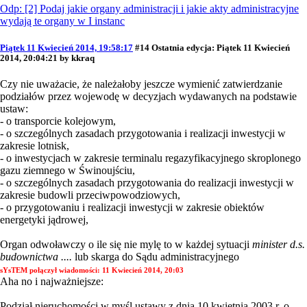
Odp: [2] Podaj jakie organy administracji i jakie akty administracyjne
wydają te organy w I instanc
Piątek 11 Kwiecień 2014, 19:58:17
#14
Ostatnia edycja
: Piątek 11 Kwiecień
2014, 20:04:21 by kkraq
Czy nie uważacie, że należałoby jeszcze wymienić zatwierdzanie
podziałów przez wojewodę w decyzjach wydawanych na podstawie
ustaw:
- o transporcie kolejowym,
- o szczególnych zasadach przygotowania i realizacji inwestycji w
zakresie lotnisk,
- o inwestycjach w zakresie terminalu regazyfikacyjnego skroplonego
gazu ziemnego w Świnoujściu,
- o szczególnych zasadach przygotowania do realizacji inwestycji w
zakresie budowli przeciwpowodziowych,
- o przygotowaniu i realizacji inwestycji w zakresie obiektów
energetyki jądrowej,
Organ odwoławczy o ile się nie mylę to w każdej sytuacji
minister d.s.
budownictwa ....
lub skarga do Sądu administracyjnego
sYsTEM połączył wiadomości:
11 Kwiecień 2014, 20:03
Aha no i najważniejsze:
Podział nieruchomości w myśl ustawy z dnia 10 kwietnia 2003 r. o