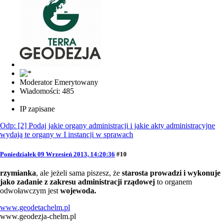
Moderator Emerytowany
Wiadomości: 485
IP zapisane
Odp: [2] Podaj jakie organy administracji i jakie akty administracyjne
wydają te organy w I instancji w sprawach
Poniedziałek 09 Wrzesień 2013, 14:20:36
#10
rzymianka
, ale jeżeli sama piszesz, że
starosta prowadzi i wykonuje
jako zadanie z zakresu administracji rządowej
to organem
odwoławczym jest
wojewoda.
www.geodetachelm.pl
www.geodezja-chelm.pl