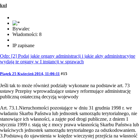
kul
Bywalec
Wiadomości: 8
IP zapisane
Odp: [2] Podaj jakie organy administracji i jakie akty administracyjne
wydają te organy w I instancji w sprawach
Piątek 25 Kwiecień 2014, 11:06:11
#15
Jeśli tak to może również podziały wykonane na podstawie art. 73
ustawy Przepisy wprowadzające ustawy reformujące administrację
publiczną ostateczną decyzją wojewody
Art. 73.1.Nieruchomości pozostające w dniu 31 grudnia 1998 r. we
władaniu Skarbu Państwa lub jednostek samorządu terytorialnego, nie
stanowiące ich własności, a zajęte pod drogi publiczne, z dniem 1
stycznia 1999 r. stają się z mocy prawa własnością Skarbu Państwa lub
właściwych jednostek samorządu terytorialnego za odszkodowaniem.
3.Podstawą do ujawnienia w księdze wieczystej przejścia na własność