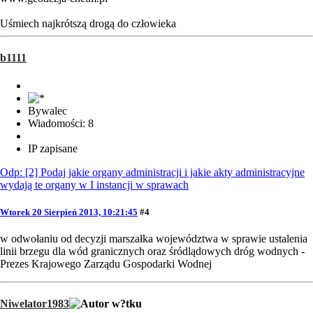
Uśmiech najkrótszą drogą do człowieka
b1111
Bywalec
Wiadomości: 8
IP zapisane
Odp: [2] Podaj jakie organy administracji i jakie akty administracyjne
wydają te organy w I instancji w sprawach
Wtorek 20 Sierpień 2013, 10:21:45
#4
w odwołaniu od decyzji marszałka województwa w sprawie ustalenia
linii brzegu dla wód granicznych oraz śródlądowych dróg wodnych -
Prezes Krajowego Zarządu Gospodarki Wodnej
Niwelator1983