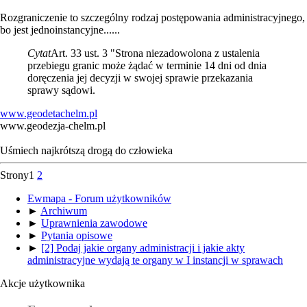
Rozgraniczenie to szczególny rodzaj postępowania administracyjnego,
bo jest jednoinstancyjne......
Cytat
Art. 33 ust. 3 "Strona niezadowolona z ustalenia
przebiegu granic może żądać w terminie 14 dni od dnia
doręczenia jej decyzji w swojej sprawie przekazania
sprawy sądowi.
www.geodetachelm.pl
www.geodezja-chelm.pl
Uśmiech najkrótszą drogą do człowieka
Strony
1
2
Ewmapa - Forum użytkowników
►
Archiwum
►
Uprawnienia zawodowe
►
Pytania opisowe
►
[2] Podaj jakie organy administracji i jakie akty
administracyjne wydają te organy w I instancji w sprawach
Akcje użytkownika