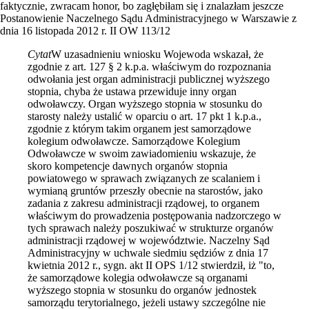
faktycznie, zwracam honor, bo zagłębiłam się i znalazłam jeszcze
Postanowienie Naczelnego Sądu Administracyjnego w Warszawie z
dnia 16 listopada 2012 r. II OW 113/12
Cytat
W uzasadnieniu wniosku Wojewoda wskazał, że
zgodnie z art. 127 § 2 k.p.a. właściwym do rozpoznania
odwołania jest organ administracji publicznej wyższego
stopnia, chyba że ustawa przewiduje inny organ
odwoławczy. Organ wyższego stopnia w stosunku do
starosty należy ustalić w oparciu o art. 17 pkt 1 k.p.a.,
zgodnie z którym takim organem jest samorządowe
kolegium odwoławcze. Samorządowe Kolegium
Odwoławcze w swoim zawiadomieniu wskazuje, że
skoro kompetencje dawnych organów stopnia
powiatowego w sprawach związanych ze scalaniem i
wymianą gruntów przeszły obecnie na starostów, jako
zadania z zakresu administracji rządowej, to organem
właściwym do prowadzenia postępowania nadzorczego w
tych sprawach należy poszukiwać w strukturze organów
administracji rządowej w województwie. Naczelny Sąd
Administracyjny w uchwale siedmiu sędziów z dnia 17
kwietnia 2012 r., sygn. akt II OPS 1/12 stwierdził, iż "to,
że samorządowe kolegia odwoławcze są organami
wyższego stopnia w stosunku do organów jednostek
samorządu terytorialnego, jeżeli ustawy szczególne nie