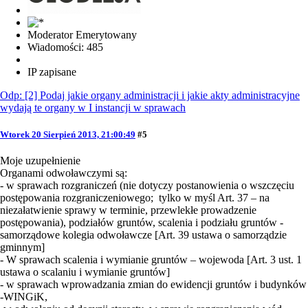
Moderator Emerytowany
Wiadomości: 485
IP zapisane
Odp: [2] Podaj jakie organy administracji i jakie akty administracyjne
wydają te organy w I instancji w sprawach
Wtorek 20 Sierpień 2013, 21:00:49
#5
Moje uzupełnienie
Organami odwoławczymi są:
- w sprawach rozgraniczeń (nie dotyczy postanowienia o wszczęciu
postępowania rozgraniczeniowego; tylko w myśl Art. 37 – na
niezałatwienie sprawy w terminie, przewlekłe prowadzenie
postępowania), podziałów gruntów, scalenia i podziału gruntów -
samorządowe kolegia odwoławcze [Art. 39 ustawa o samorządzie
gminnym]
- W sprawach scalenia i wymianie gruntów – wojewoda [Art. 3 ust. 1
ustawa o scalaniu i wymianie gruntów]
- w sprawach wprowadzania zmian do ewidencji gruntów i budynków
-WINGiK,