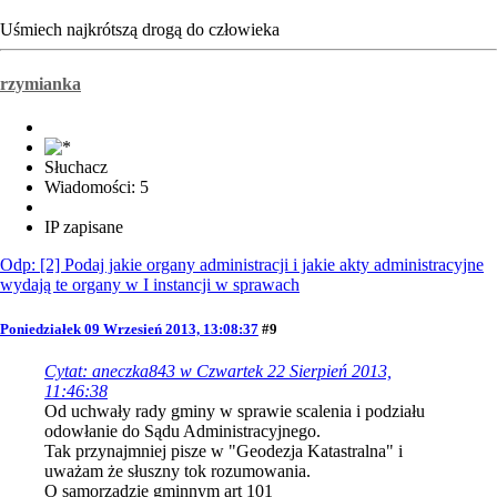
Uśmiech najkrótszą drogą do człowieka
rzymianka
Słuchacz
Wiadomości: 5
IP zapisane
Odp: [2] Podaj jakie organy administracji i jakie akty administracyjne
wydają te organy w I instancji w sprawach
Poniedziałek 09 Wrzesień 2013, 13:08:37
#9
Cytat: aneczka843 w Czwartek 22 Sierpień 2013,
11:46:38
Od uchwały rady gminy w sprawie scalenia i podziału
odowłanie do Sądu Administracyjnego.
Tak przynajmniej pisze w "Geodezja Katastralna" i
uważam że słuszny tok rozumowania.
O samorządzie gminnym art 101