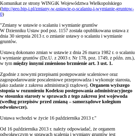
Komunikat ze strony WINGiK Województwa Wielkopolskiego
(
http://geo.bip-i.pl/zmiany-w-ustawie-o-scalaniu-i-wymianie-gruntow-
0
)
"Zmiany w ustawie o scalaniu i wymianie gruntów
W Dzienniku Ustaw pod poz. 1157 została opublikowana ustawa z
dnia 30 sierpnia 2013 r. o zmianie ustawy o scalaniu i wymianie
gruntów.
Ustawą dokonano zmian w ustawie z dnia 26 marca 1982 r. o scalaniu
i wymianie gruntów (Dz.U. z 2003 r. Nr 178, poz. 1749, z późn. zm.),
w tym
między innymi zmieniono brzmienie art. 3 ust. 1.
Zgodnie z nowymi przepisami postępowanie scaleniowe oraz
zagospodarowanie poscaleniowe przeprowadza i wykonuje starosta,
jako zadanie z zakresu administracji rządowej.
Organem wyższego
stopnia w rozumieniu Kodeksu postępowania administracyjnego
w stosunku starosty w sprawach z tego zakresu jest wojewoda
(według przepisów przed zmianą – samorządowe kolegium
odwoławcze).
Ustawa wchodzi w życie 16 października 2013 r."
Od 16 października 2013 r. należy odpowiadać, że organem
odwoławczym w sprawach scalenia i wymiany gruntów jest