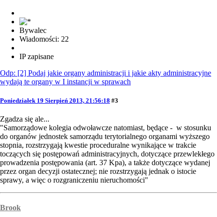
Bywalec
Wiadomości: 22
IP zapisane
Odp: [2] Podaj jakie organy administracji i jakie akty administracyjne
wydają te organy w I instancji w sprawach
Poniedziałek 19 Sierpień 2013, 21:56:18
#3
Zgadza się ale...
"Samorządowe kolegia odwoławcze natomiast, będące - w stosunku
do organów jednostek samorządu terytorialnego organami wyższego
stopnia, rozstrzygają kwestie proceduralne wynikające w trakcie
toczących się postępowań administracyjnych, dotyczące przewlekłego
prowadzenia postępowania (art. 37 Kpa), a także dotyczące wydanej
przez organ decyzji ostatecznej; nie rozstrzygają jednak o istocie
sprawy, a więc o rozgraniczeniu nieruchomości"
Brook