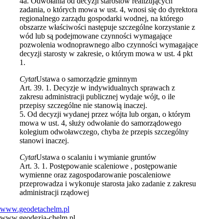
4a. Odwołania od decyzji starostów realizujących
zadania, o których mowa w ust. 4, wnosi się do dyrektora
regionalnego zarządu gospodarki wodnej, na którego
obszarze właściwości następuje szczególne korzystanie z
wód lub są podejmowane czynności wymagające
pozwolenia wodnoprawnego albo czynności wymagające
decyzji starosty w zakresie, o którym mowa w ust. 4 pkt
1.
Cytat
Ustawa o samorządzie gminnym
Art. 39. 1. Decyzje w indywidualnych sprawach z
zakresu administracji publicznej wydaje wójt, o ile
przepisy szczególne nie stanowią inaczej.
5. Od decyzji wydanej przez wójta lub organ, o którym
mowa w ust. 4, służy odwołanie do samorządowego
kolegium odwoławczego, chyba że przepis szczególny
stanowi inaczej.
Cytat
Ustawa o scalaniu i wymianie gruntów
Art. 3. 1. Postępowanie scaleniowe , postępowanie
wymienne oraz zagospodarowanie poscaleniowe
przeprowadza i wykonuje starosta jako zadanie z zakresu
administracji rządowej
www.geodetachelm.pl
www.geodezja-chelm.pl