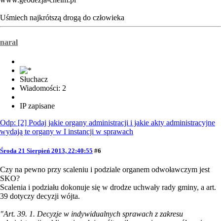
Uśmiech najkrótszą drogą do człowieka
naral
Słuchacz
Wiadomości: 2
IP zapisane
Odp: [2] Podaj jakie organy administracji i jakie akty administracyjne
wydają te organy w I instancji w sprawach
Środa 21 Sierpień 2013, 22:40:55
#6
Czy na pewno przy scaleniu i podziale organem odwoławczym jest
SKO?
Scalenia i podziału dokonuje się w drodze uchwały rady gminy, a art.
39 dotyczy decyzji wójta.
"Art. 39. 1. Decyzje w indywidualnych sprawach z zakresu