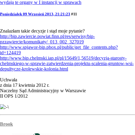
wydają te organy w I instancji w sprawach
Poniedziałek 09 Wrzesień 2013, 21:21:23
#11
Znalazłam takie decyzje i stąd moje pytanie?
http://bip.zawiercie.powiat.finn.pl/res/serwisy/bip-
pzzawiercie/komunikaty/_013_002_327019
http://www.spjawor-bip.pbox.pl/public/get_file_contents.php?
id=124419
http://www.bip.chelmski.iap.pl/pl/15649/1,56519/decyzja-starosty-
chelmskiego-w-sprawie-zatwierdzenia-projektu-scalenia-gruntow-wsi-
depultycze-krolewskie-kolonia.html
Uchwała
z dnia 17 kwietnia 2012 r.
Naczelny Sąd Administracyjny w Warszawie
II OPS 1/2012
Brook