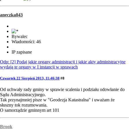
aneczka843
Bywalec
Wiadomości: 46
IP zapisane
Odp: [2] Podaj jakie organy administracji i jakie akty administracyjne
wydają te organy w I instancji w sprawach
Czwartek 22 Sierpień 2013, 11:46:38
#8
Od uchwały rady gminy w sprawie scalenia i podziału odowłanie do
Sądu Administracyjnego.
Tak przynajmniej pisze w "Geodezja Katastralna" i uważam że
słuszny tok rozumowania.
O samorządzie gminnym art 101
Brook