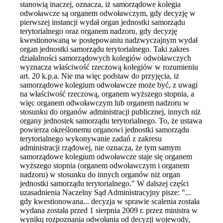
stanowią inaczej, oznacza, iż samorządowe kolegia
odwoławcze są organem odwoławczym, gdy decyzję w
pierwszej instancji wydał organ jednostki samorządu
terytorialnego oraz organem nadzoru, gdy decyzję
kwestionowaną w postępowaniu nadzwyczajnym wydał
organ jednostki samorządu terytorialnego. Taki zakres
działalności samorządowych kolegiów odwoławczych
wyznacza właściwość rzeczową kolegiów w rozumieniu
art. 20 k.p.a. Nie ma więc podstaw do przyjęcia, iż
samorządowe kolegium odwoławcze może być, z uwagi
na właściwość rzeczową, organem wyższego stopnia, a
więc organem odwoławczym lub organem nadzoru w
stosunku do organów administracji publicznej, innych niż
organy jednostek samorządu terytorialnego. To, że ustawa
powierza określonemu organowi jednostki samorządu
terytorialnego wykonywanie zadań z zakresu
administracji rządowej, nie oznacza, że tym samym
samorządowe kolegium odwoławcze staje się organem
wyższego stopnia (organem odwoławczym i organem
nadzoru) w stosunku do innych organów niż organ
jednostki samorządu terytorialnego." W dalszej części
uzasadnienia Naczelny Sąd Administracyjny pisze: "...
gdy kwestionowana... decyzja w sprawie scalenia została
wydana została przed 1 sierpnia 2009 r. przez ministra w
wyniku rozpoznania odwołania od decyzji wojewody,