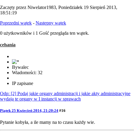
Zaczęty przez Niwelator1983, Poniedziałek 19 Sierpień 2013,
18:51:19
Poprzedni wątek
-
Następny wątek
0 użytkowników i 1 Gość przegląda ten wątek.
cehania
Bywalec
Wiadomości: 32
IP zapisane
Odp: [2] Podaj jakie organy administracji i jakie akty administracyjne
wydają te organy w I instancji w sprawach
Piątek 25 Kwiecień 2014, 21:20:24
#16
Pytanie kobyła, a ile mamy na to czasu każdy wie.