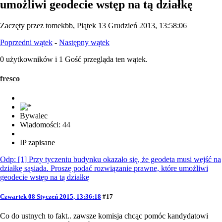
umożliwi geodecie wstęp na tą działkę
Zaczęty przez tomekbb, Piątek 13 Grudzień 2013, 13:58:06
Poprzedni wątek
-
Następny wątek
0 użytkowników i 1 Gość przegląda ten wątek.
fresco
Bywalec
Wiadomości: 44
IP zapisane
Odp: [1] Przy tyczeniu budynku okazało się, że geodeta musi wejść na
działkę sąsiada. Proszę podać rozwiązanie prawne, które umożliwi
geodecie wstęp na tą działkę
Czwartek 08 Styczeń 2015, 13:36:18
#17
Co do ustnych to fakt.. zawsze komisja chcąc pomóc kandydatowi