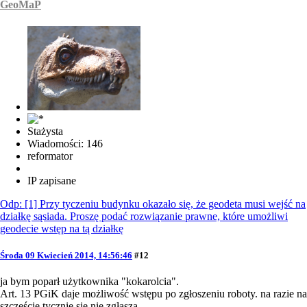
GeoMaP
Stażysta
Wiadomości: 146
reformator
IP zapisane
Odp: [1] Przy tyczeniu budynku okazało się, że geodeta musi wejść na
działkę sąsiada. Proszę podać rozwiązanie prawne, które umożliwi
geodecie wstęp na tą działkę
Środa 09 Kwiecień 2014, 14:56:46
#12
ja bym poparł użytkownika "kokarolcia".
Art. 13 PGiK daje możliwość wstępu po zgłoszeniu roboty. na razie na
szczęście tycznie się nie zgłasza.