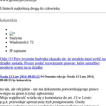
Uśmiech najkrótszą drogą do człowieka
kokarolcia
Stażysta
Wiadomości: 72
IP zapisane
Odp: [1] Przy tyczeniu budynku okazało się, że geodeta musi wejść na
działkę sąsiada. Proszę podać rozwiązanie prawne, które umożliwi
geodecie wstęp na tą działkę
Środa 12 Luty 2014, 09:05:12
#4
Ostatnia edycja
: Środa 12 Luty 2014,
09:08:55 by kokarolcia
no tak, ale oficjalnie - nie ma dokumentu potwierdzającego prawo
wstępu na grunt (czytaj: zgłoszenia)
Moja wątpliwość wzieła się z komentarza do art. 13 w Lexie:
p.g.k. przewiduje uproszczony tryb postępowania. Osoby