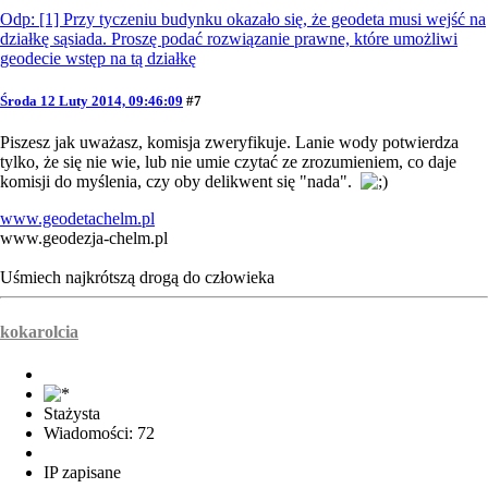
Odp: [1] Przy tyczeniu budynku okazało się, że geodeta musi wejść na
działkę sąsiada. Proszę podać rozwiązanie prawne, które umożliwi
geodecie wstęp na tą działkę
Środa 12 Luty 2014, 09:46:09
#7
Piszesz jak uważasz, komisja zweryfikuje. Lanie wody potwierdza
tylko, że się nie wie, lub nie umie czytać ze zrozumieniem, co daje
komisji do myślenia, czy oby delikwent się "nada".
www.geodetachelm.pl
www.geodezja-chelm.pl
Uśmiech najkrótszą drogą do człowieka
kokarolcia
Stażysta
Wiadomości: 72
IP zapisane