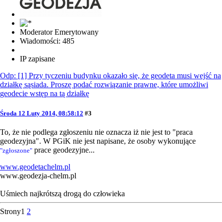
Moderator Emerytowany
Wiadomości: 485
IP zapisane
Odp: [1] Przy tyczeniu budynku okazało się, że geodeta musi wejść na
działkę sąsiada. Proszę podać rozwiązanie prawne, które umożliwi
geodecie wstęp na tą działkę
Środa 12 Luty 2014, 08:58:12
#3
To, że nie podlega zgłoszeniu nie oznacza iż nie jest to "praca
geodezyjna". W PGiK nie jest napisane, że osoby wykonujące
prace geodezyjne...
"zgłoszone"
www.geodetachelm.pl
www.geodezja-chelm.pl
Uśmiech najkrótszą drogą do człowieka
Strony
1
2