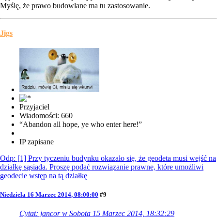
Myślę, że prawo budowlane ma tu zastosowanie.
Jigs
Przyjaciel
Wiadomości: 660
“Abandon all hope, ye who enter here!”
IP zapisane
Odp: [1] Przy tyczeniu budynku okazało się, że geodeta musi wejść na
działkę sąsiada. Proszę podać rozwiązanie prawne, które umożliwi
geodecie wstęp na tą działkę
Niedziela 16 Marzec 2014, 08:00:00
#9
Cytat: jancor w Sobota 15 Marzec 2014, 18:32:29