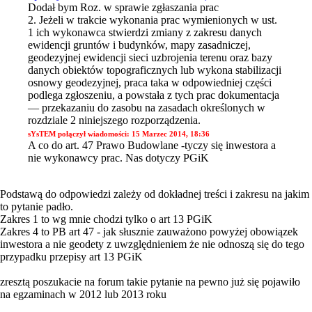
Dodał bym Roz. w sprawie zgłaszania prac
2. Jeżeli w trakcie wykonania prac wymienionych w ust.
1 ich wykonawca stwierdzi zmiany z zakresu danych
ewidencji gruntów i budynków, mapy zasadniczej,
geodezyjnej ewidencji sieci uzbrojenia terenu oraz bazy
danych obiektów topograficznych lub wykona stabilizacji
osnowy geodezyjnej, praca taka w odpowiedniej części
podlega zgłoszeniu, a powstała z tych prac dokumentacja
— przekazaniu do zasobu na zasadach określonych w
rozdziale 2 niniejszego rozporządzenia.
sYsTEM połączył wiadomości:
15 Marzec 2014, 18:36
A co do art. 47 Prawo Budowlane -tyczy się inwestora a
nie wykonawcy prac. Nas dotyczy PGiK
Podstawą do odpowiedzi zależy od dokładnej treści i zakresu na jakim
to pytanie padło.
Zakres 1 to wg mnie chodzi tylko o art 13 PGiK
Zakres 4 to PB art 47 - jak słusznie zauważono powyżej obowiązek
inwestora a nie geodety z uwzględnieniem że nie odnoszą się do tego
przypadku przepisy art 13 PGiK
zresztą poszukacie na forum takie pytanie na pewno już się pojawiło
na egzaminach w 2012 lub 2013 roku