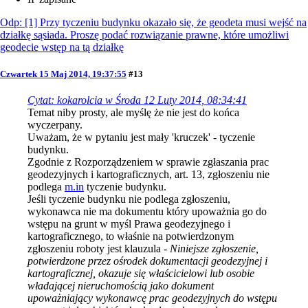
Odp: [1] Przy tyczeniu budynku okazało się, że geodeta musi wejść na
działkę sąsiada. Proszę podać rozwiązanie prawne, które umożliwi
geodecie wstęp na tą działkę
Czwartek 15 Maj 2014, 19:37:55
#13
Cytat: kokarolcia w Środa 12 Luty 2014, 08:34:41
Temat niby prosty, ale myślę że nie jest do końca
wyczerpany.
Uważam, że w pytaniu jest mały 'kruczek' - tyczenie
budynku.
Zgodnie z Rozporządzeniem w sprawie zgłaszania prac
geodezyjnych i kartograficznych, art. 13, zgłoszeniu nie
podlega
m.in
tyczenie budynku.
Jeśli tyczenie budynku nie podlega zgłoszeniu,
wykonawca nie ma dokumentu który upoważnia go do
wstępu na grunt w myśl Prawa geodezyjnego i
kartograficznego, to właśnie na potwierdzonym
zgłoszeniu roboty jest klauzula -
Niniejsze zgłoszenie,
potwierdzone przez ośrodek dokumentacji geodezyjnej i
kartograficznej, okazuje się właścicielowi lub osobie
władającej nieruchomością jako dokument
upoważniający wykonawcę prac geodezyjnych do wstępu