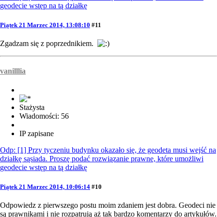
geodecie wstęp na tą działkę
Piątek 21 Marzec 2014, 13:08:10
#11
Zgadzam się z poprzednikiem.
vanilllia
Stażysta
Wiadomości: 56
IP zapisane
Odp: [1] Przy tyczeniu budynku okazało się, że geodeta musi wejść na
działkę sąsiada. Proszę podać rozwiązanie prawne, które umożliwi
geodecie wstęp na tą działkę
Piątek 21 Marzec 2014, 10:06:14
#10
Odpowiedz z pierwszego postu moim zdaniem jest dobra. Geodeci nie
są prawnikami i nie rozpatrują aż tak bardzo komentarzy do artykułów.