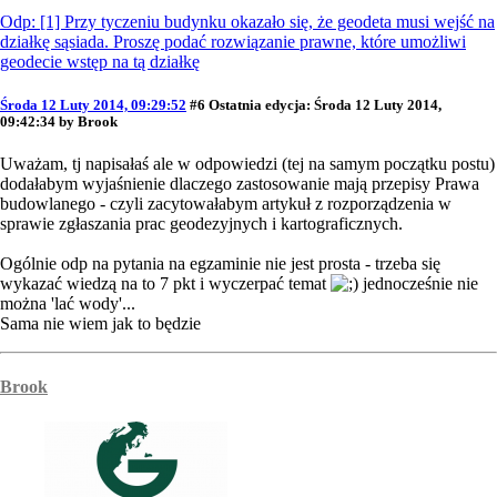
Odp: [1] Przy tyczeniu budynku okazało się, że geodeta musi wejść na
działkę sąsiada. Proszę podać rozwiązanie prawne, które umożliwi
geodecie wstęp na tą działkę
Środa 12 Luty 2014, 09:29:52
#6
Ostatnia edycja
: Środa 12 Luty 2014,
09:42:34 by Brook
Uważam, tj napisałaś ale w odpowiedzi (tej na samym początku postu)
dodałabym wyjaśnienie dlaczego zastosowanie mają przepisy Prawa
budowlanego - czyli zacytowałabym artykuł z rozporządzenia w
sprawie zgłaszania prac geodezyjnych i kartograficznych.
Ogólnie odp na pytania na egzaminie nie jest prosta - trzeba się
wykazać wiedzą na to 7 pkt i wyczerpać temat
jednocześnie nie
można 'lać wody'...
Sama nie wiem jak to będzie
Brook