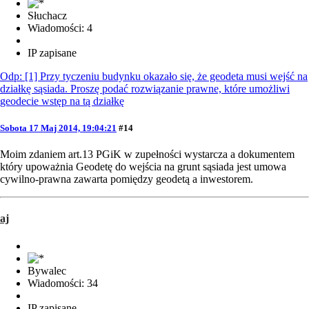
Słuchacz
Wiadomości: 4
IP zapisane
Odp: [1] Przy tyczeniu budynku okazało się, że geodeta musi wejść na
działkę sąsiada. Proszę podać rozwiązanie prawne, które umożliwi
geodecie wstęp na tą działkę
Sobota 17 Maj 2014, 19:04:21
#14
Moim zdaniem art.13 PGiK w zupełności wystarcza a dokumentem
który upoważnia Geodetę do wejścia na grunt sąsiada jest umowa
cywilno-prawna zawarta pomiędzy geodetą a inwestorem.
aj
Bywalec
Wiadomości: 34
IP zapisane