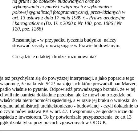
na grunt i do obiektów budowlanych oraz do
wykonywania czynności związanych z wykonaniem
polowej sygnalizacji fotogrametrycznej, przewidzianych w
art. 13 ustawy z dnia 17 maja 1989 r. - Prawo geodezyjne
i kartograficzne (Dz. U. z 2000 r. Nr 100, poz. 1086 i Nr
120, poz. 1268)
Reasumując - w przypadku tyczenia budynku, należy
stosować zasady obowiązujące w Prawie budowlanym.
Co sądzicie o takiej 'drodze' rozumowania?
ja też przychylam się do powyższej interpretacji, a jako poparcie tego
wspomnę, że na kursie SGP, na zajęciach które prowadził pan Marzec,
padło właśnie to pytanie. Odpowiedź prowadzącego brzmiał, że w tej
chwili nie pamięta dokładnie przepisu, ale że mówi on o zgodzie od
właściciela nieruchomości sąsiedniej, a w razie jej braku o wniosku do
organu administracji architektoniczno - budowlanej - czyli dokładnie to
o czym mówi ustawa PB w art. 47. I wspominał, że geodeta idzie do
sąsiada z inwestorem. To by potwierdzało przypuszczenia, że art 13
pgik działa tylko przy pracach zgłoszonych w ODGiK.