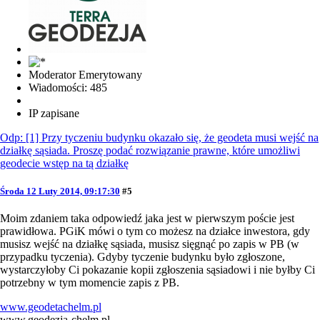
Moderator Emerytowany
Wiadomości: 485
IP zapisane
Odp: [1] Przy tyczeniu budynku okazało się, że geodeta musi wejść na
działkę sąsiada. Proszę podać rozwiązanie prawne, które umożliwi
geodecie wstęp na tą działkę
Środa 12 Luty 2014, 09:17:30
#5
Moim zdaniem taka odpowiedź jaka jest w pierwszym poście jest
prawidłowa. PGiK mówi o tym co możesz na działce inwestora, gdy
musisz wejść na działkę sąsiada, musisz sięgnąć po zapis w PB (w
przypadku tyczenia). Gdyby tyczenie budynku było zgłoszone,
wystarczyłoby Ci pokazanie kopii zgłoszenia sąsiadowi i nie byłby Ci
potrzebny w tym momencie zapis z PB.
www.geodetachelm.pl
www.geodezja-chelm.pl