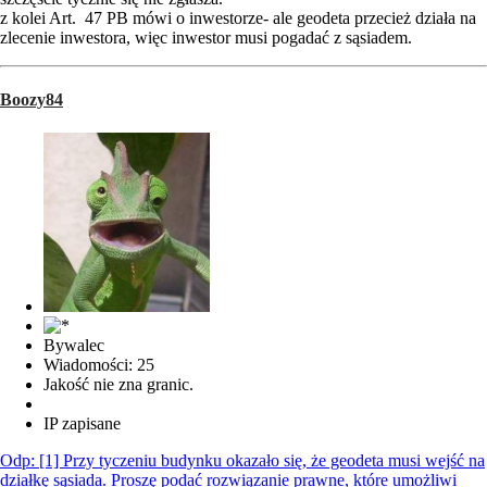
z kolei Art. 47 PB mówi o inwestorze- ale geodeta przecież działa na
zlecenie inwestora, więc inwestor musi pogadać z sąsiadem.
Boozy84
Bywalec
Wiadomości: 25
Jakość nie zna granic.
IP zapisane
Odp: [1] Przy tyczeniu budynku okazało się, że geodeta musi wejść na
działkę sąsiada. Proszę podać rozwiązanie prawne, które umożliwi