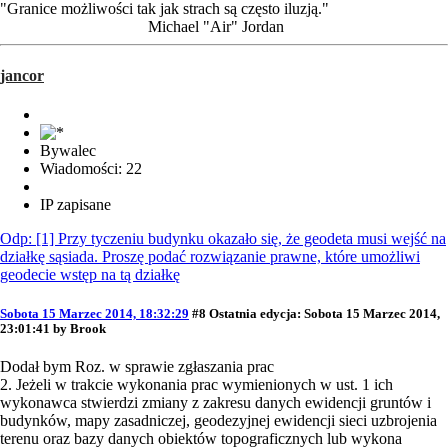
"Granice możliwości tak jak strach są często iluzją."
Michael "Air" Jordan
jancor
Bywalec
Wiadomości: 22
IP zapisane
Odp: [1] Przy tyczeniu budynku okazało się, że geodeta musi wejść na
działkę sąsiada. Proszę podać rozwiązanie prawne, które umożliwi
geodecie wstęp na tą działkę
Sobota 15 Marzec 2014, 18:32:29
#8
Ostatnia edycja
: Sobota 15 Marzec 2014,
23:01:41 by Brook
Dodał bym Roz. w sprawie zgłaszania prac
2. Jeżeli w trakcie wykonania prac wymienionych w ust. 1 ich
wykonawca stwierdzi zmiany z zakresu danych ewidencji gruntów i
budynków, mapy zasadniczej, geodezyjnej ewidencji sieci uzbrojenia
terenu oraz bazy danych obiektów topograficznych lub wykona