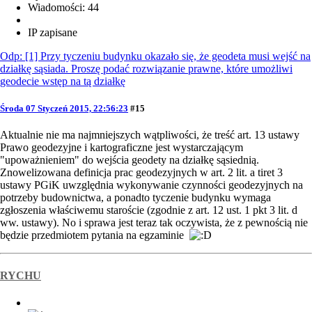
Wiadomości: 44
IP zapisane
Odp: [1] Przy tyczeniu budynku okazało się, że geodeta musi wejść na
działkę sąsiada. Proszę podać rozwiązanie prawne, które umożliwi
geodecie wstęp na tą działkę
Środa 07 Styczeń 2015, 22:56:23
#15
Aktualnie nie ma najmniejszych wątpliwości, że treść art. 13 ustawy
Prawo geodezyjne i kartograficzne jest wystarczającym
"upoważnieniem" do wejścia geodety na działkę sąsiednią.
Znowelizowana definicja prac geodezyjnych w art. 2 lit. a tiret 3
ustawy PGiK uwzględnia wykonywanie czynności geodezyjnych na
potrzeby budownictwa, a ponadto tyczenie budynku wymaga
zgłoszenia właściwemu staroście (zgodnie z art. 12 ust. 1 pkt 3 lit. d
ww. ustawy). No i sprawa jest teraz tak oczywista, że z pewnością nie
będzie przedmiotem pytania na egzaminie
RYCHU