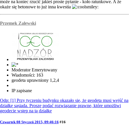
może na koniec rzucić jakieś proste pytanie - koło ratunkowe. A że
okaże się betonowe to już inna kwestia
Przemek Zalewski
Moderator Emerytowany
Wiadomości: 163
geodeta uprawniony 1,2,4
IP zapisane
Odp: [1] Przy tyczeniu budynku okazało się, że geodeta musi wejść na
działkę sąsiada. Proszę podać rozwiązanie prawne, które umożliwi
geodecie wstęp na tą działkę
Czwartek 08 Styczeń 2015, 09:46:16
#16