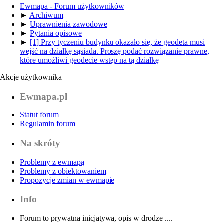
Ewmapa - Forum użytkowników
►
Archiwum
►
Uprawnienia zawodowe
►
Pytania opisowe
►
[1] Przy tyczeniu budynku okazało się, że geodeta musi
wejść na działkę sąsiada. Proszę podać rozwiązanie prawne,
które umożliwi geodecie wstęp na tą działkę
Akcje użytkownika
Ewmapa.pl
Statut forum
Regulamin forum
Na skróty
Problemy z ewmapą
Problemy z obiektowaniem
Propozycje zmian w ewmapie
Info
Forum to prywatna inicjatywa, opis w drodze ....