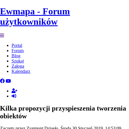
Ewmapa - Forum
użytkowników
Portal
Forum
Blog
Szukaj
Załoga
Kalendarz
Kilka propozycji przyspieszenia tworzenia
obiektów
Zaczęty przez Zygmunt Dziąsło, Środa 30 Styczeń 2019, 14:53:09