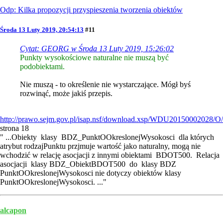
Odp: Kilka propozycji przyspieszenia tworzenia obiektów
Środa 13 Luty 2019, 20:54:13
#11
Cytat: GEORG w Środa 13 Luty 2019, 15:26:02
Punkty wysokościowe naturalne nie muszą być
podobiektami.
Nie muszą - to określenie nie wystarczające. Mógł byś
rozwinąć, może jakiś przepis.
http://prawo.sejm.gov.pl/isap.nsf/download.xsp/WDU20150002028/
strona 18
" ...Obiekty klasy BDZ_PunktOOkreslonejWysokosci dla których
atrybut rodzajPunktu przjmuje wartość jako naturalny, mogą nie
wchodzić w relację asocjacji z innymi obiektami BDOT500. Relacja
asocjacji klasy BDZ_ObiektBDOT500 do klasy BDZ
PunktOOkreslonejWysokosci nie dotyczy obiektów klasy
PunktOOkreslonejWysokosci. ..."
alcapon