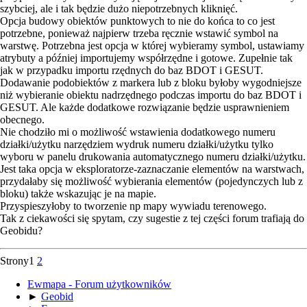
szybciej, ale i tak będzie dużo niepotrzebnych kliknięć.
Opcja budowy obiektów punktowych to nie do końca to co jest
potrzebne, ponieważ najpierw trzeba ręcznie wstawić symbol na
warstwę. Potrzebna jest opcja w której wybieramy symbol, ustawiamy
atrybuty a później importujemy współrzędne i gotowe. Zupełnie tak
jak w przypadku importu rzędnych do baz BDOT i GESUT.
Dodawanie podobiektów z markera lub z bloku byłoby wygodniejsze
niż wybieranie obiektu nadrzędnego podczas importu do baz BDOT i
GESUT. Ale każde dodatkowe rozwiązanie będzie usprawnieniem
obecnego.
Nie chodziło mi o możliwość wstawienia dodatkowego numeru
działki/użytku narzędziem wydruk numeru działki/użytku tylko
wyboru w panelu drukowania automatycznego numeru działki/użytku.
Jest taka opcja w eksploratorze-zaznaczanie elementów na warstwach,
przydałaby się możliwość wybierania elementów (pojedynczych lub z
bloku) także wskazując je na mapie.
Przyspieszyłoby to tworzenie np mapy wywiadu terenowego.
Tak z ciekawości się spytam, czy sugestie z tej części forum trafiają do
Geobidu?
Strony
1
2
Ewmapa - Forum użytkowników
►
Geobid