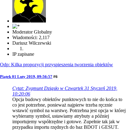
Moderator Globalny
Wiadomości: 2,117
Dariusz Wilczewski
IP zapisane
Odp: Kilka propozycji przyspieszenia tworzenia obiektów
Piątek 01 Luty 2019, 09:56:57
#6
Cytat: Zygmunt Dziąsło w Czwartek 31 Styczeń 2019,
10:20:06
Opcja budowy obiektów punktowych to nie do końca to
co jest potrzebne, ponieważ najpierw trzeba ręcznie
wstawić symbol na warstwę. Potrzebna jest opcja w której
wybieramy symbol, ustawiamy atrybuty a później
importujemy współrzędne i gotowe. Zupełnie tak jak w
przypadku importu rzędnych do baz BDOT i GESUT.