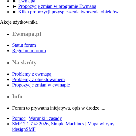
►
Ewmapa
►
Propozycje zmian w programie Ewmapa
►
Kilka propozycji przyspieszenia tworzenia obiektów
Akcje użytkownika
Ewmapa.pl
Statut forum
Regulamin forum
Na skróty
Problemy z ewmapą
Problemy z obiektowaniem
Propozycje zmian w ewmapie
Info
Forum to prywatna inicjatywa, opis w drodze ....
Pomoc
|
Warunki i zasady
SMF 2.1.7 © 2026
,
Simple Machines
|
Mapa witryny
|
idesignSMF