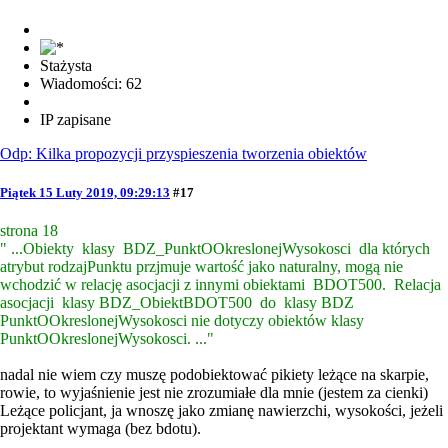
Stażysta
Wiadomości: 62
IP zapisane
Odp: Kilka propozycji przyspieszenia tworzenia obiektów
Piątek 15 Luty 2019, 09:29:13
#17
strona 18
" ...Obiekty klasy BDZ_PunktOOkreslonejWysokosci dla których
atrybut rodzajPunktu przjmuje wartość jako naturalny, mogą nie
wchodzić w relację asocjacji z innymi obiektami BDOT500. Relacja
asocjacji klasy BDZ_ObiektBDOT500 do klasy BDZ
PunktOOkreslonejWysokosci nie dotyczy obiektów klasy
PunktOOkreslonejWysokosci. ..."
nadal nie wiem czy muszę podobiektować pikiety leżące na skarpie,
rowie, to wyjaśnienie jest nie zrozumiałe dla mnie (jestem za cienki)
Leżące policjant, ja wnoszę jako zmianę nawierzchi, wysokości, jeżeli
projektant wymaga (bez bdotu).