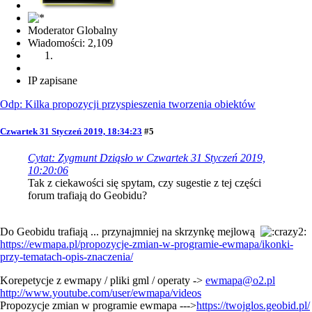
Moderator Globalny
Wiadomości: 2,109
IP zapisane
Odp: Kilka propozycji przyspieszenia tworzenia obiektów
Czwartek 31 Styczeń 2019, 18:34:23
#5
Cytat: Zygmunt Dziąsło w Czwartek 31 Styczeń 2019,
10:20:06
Tak z ciekawości się spytam, czy sugestie z tej części
forum trafiają do Geobidu?
Do Geobidu trafiają ... przynajmniej na skrzynkę mejlową
https://ewmapa.pl/propozycje-zmian-w-programie-ewmapa/ikonki-
przy-tematach-opis-znaczenia/
Korepetycje z ewmapy / pliki gml / operaty ->
ewmapa@o2.pl
http://www.youtube.com/user/ewmapa/videos
Propozycje zmian w programie ewmapa --->
https://twojglos.geobid.pl/