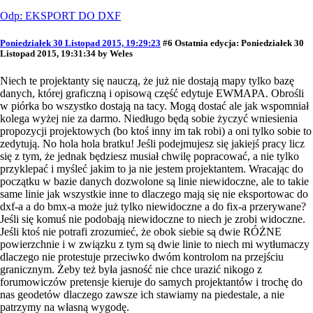
Odp: EKSPORT DO DXF
Poniedziałek 30 Listopad 2015, 19:29:23
#6
Ostatnia edycja
: Poniedziałek 30
Listopad 2015, 19:31:34 by Weles
Niech te projektanty się nauczą, że już nie dostają mapy tylko bazę
danych, której graficzną i opisową część edytuje EWMAPA. Obrośli
w piórka bo wszystko dostają na tacy. Mogą dostać ale jak wspomniał
kolega wyżej nie za darmo. Niedługo będą sobie życzyć wniesienia
propozycji projektowych (bo ktoś inny im tak robi) a oni tylko sobie to
zedytują. No hola hola bratku! Jeśli podejmujesz się jakiejś pracy licz
się z tym, że jednak będziesz musiał chwilę popracować, a nie tylko
przyklepać i myśleć jakim to ja nie jestem projektantem. Wracając do
początku w bazie danych dozwolone są linie niewidoczne, ale to takie
same linie jak wszystkie inne to dlaczego mają się nie eksportowac do
dxf-a a do bmx-a może już tylko niewidoczne a do fix-a przerywane?
Jeśli się komuś nie podobają niewidoczne to niech je zrobi widoczne.
Jeśli ktoś nie potrafi zrozumieć, że obok siebie są dwie RÓŻNE
powierzchnie i w związku z tym są dwie linie to niech mi wytłumaczy
dlaczego nie protestuje przeciwko dwóm kontrolom na przejściu
granicznym. Żeby też była jasność nie chce urazić nikogo z
forumowiczów pretensje kieruje do samych projektantów i trochę do
nas geodetów dlaczego zawsze ich stawiamy na piedestale, a nie
patrzymy na własną wygodę.