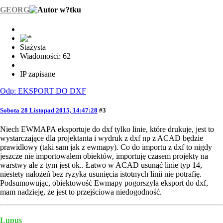
GEORG
Stażysta
Wiadomości: 62
IP zapisane
Odp: EKSPORT DO DXF
Sobota 28 Listopad 2015, 14:47:28
#3
Niech EWMAPA eksportuje do dxf tylko linie, które drukuje, jest to
wystarczające dla projektanta i wydruk z dxf np z ACAD będzie
prawidłowy (taki sam jak z ewmapy). Co do importu z dxf to nigdy
jeszcze nie importowałem obiektów, importuję czasem projekty na
warstwy ale z tym jest ok.. Łatwo w ACAD usunąć linie typ 14,
niestety nałożeń bez ryzyka usunięcia istotnych linii nie potrafię.
Podsumowując, obiektowość Ewmapy pogorszyła eksport do dxf,
mam nadzieję, że jest to przejściowa niedogodność.
Lupus