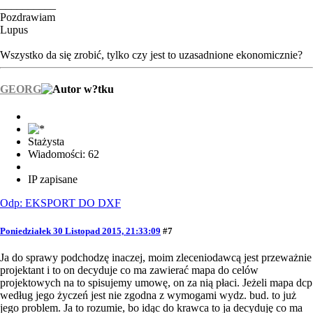
__________
Pozdrawiam
Lupus
Wszystko da się zrobić, tylko czy jest to uzasadnione ekonomicznie?
GEORG
Stażysta
Wiadomości: 62
IP zapisane
Odp: EKSPORT DO DXF
Poniedziałek 30 Listopad 2015, 21:33:09
#7
Ja do sprawy podchodzę inaczej, moim zleceniodawcą jest przeważnie
projektant i to on decyduje co ma zawierać mapa do celów
projektowych na to spisujemy umowę, on za nią płaci. Jeżeli mapa dcp
według jego życzeń jest nie zgodna z wymogami wydz. bud. to już
jego problem. Ja to rozumie, bo idąc do krawca to ja decyduję co ma