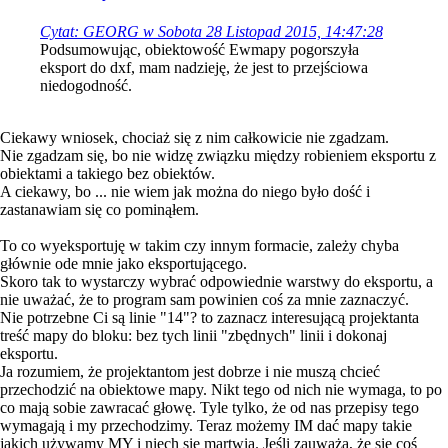
Cytat: GEORG w Sobota 28 Listopad 2015, 14:47:28
Podsumowując, obiektowość Ewmapy pogorszyła
eksport do dxf, mam nadzieję, że jest to przejściowa
niedogodność.
Ciekawy wniosek, chociaż się z nim całkowicie nie zgadzam.
Nie zgadzam się, bo nie widzę związku między robieniem eksportu z
obiektami a takiego bez obiektów.
A ciekawy, bo ... nie wiem jak można do niego było dość i
zastanawiam się co pominąłem.
To co wyeksportuję w takim czy innym formacie, zależy chyba
głównie ode mnie jako eksportującego.
Skoro tak to wystarczy wybrać odpowiednie warstwy do eksportu, a
nie uważać, że to program sam powinien coś za mnie zaznaczyć.
Nie potrzebne Ci są linie "14"? to zaznacz interesującą projektanta
treść mapy do bloku: bez tych linii "zbędnych" linii i dokonaj
eksportu.
Ja rozumiem, że projektantom jest dobrze i nie muszą chcieć
przechodzić na obiektowe mapy. Nikt tego od nich nie wymaga, to po
co mają sobie zawracać głowę. Tyle tylko, że od nas przepisy tego
wymagają i my przechodzimy. Teraz możemy IM dać mapy takie
jakich używamy MY i niech się martwią. Jeśli zauważą, że się coś