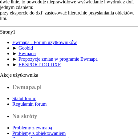
dwie linie, to powoduję nieprawidłowe wyświetlanie i wydruk z dxf.
jednym zdaniem:
przy eksporcie do dxf zastosować hierarchie przysłaniania obiektów,
lini.
Strony
1
Ewmapa - Forum użytkowników
►
Geobid
►
Ewmapa
►
Propozycje zmian w programie Ewmapa
►
EKSPORT DO DXF
Akcje użytkownika
Ewmapa.pl
Statut forum
Regulamin forum
Na skróty
Problemy z ewmapą
Problemy z obiektowaniem