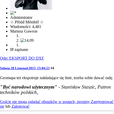
Administrator
☆ Pŕöúđ Mémbéŕ ☆
Wiadomości: 4,481
Mariusz Gawron
IP zapisane
Odp: EKSPORT DO DXF
Sobota 28 Listopad 2015, 15:04:21
#4
Geomapa też ekspotruje nakładające się linie, trzeba sobie dawać radę.
"Być narodowi użytecznym"
- Stanisław Staszic, Patron
techników polskich
.
Goście nie mogą oglądać obrazków w postach, prosimy
Zarejestrować
się
lub
Zalogować