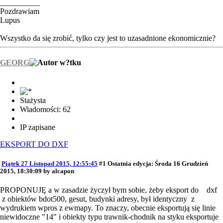
__________
Pozdrawiam
Lupus
Wszystko da się zrobić, tylko czy jest to uzasadnione ekonomicznie?
GEORG
Stażysta
Wiadomości: 62
IP zapisane
EKSPORT DO DXF
Piątek 27 Listopad 2015, 12:55:45
#1
Ostatnia edycja
: Środa 16 Grudzień
2015, 18:30:09 by alcapon
PROPONUJĘ a w zasadzie życzył bym sobie, żeby eksport do dxf
z obiektów bdot500, gesut, budynki adresy, był identyczny z
wydrukiem wpros z ewmapy. To znaczy, obecnie eksportują się linie
niewidoczne "14" i obiekty typu trawnik-chodnik na styku eksportuje