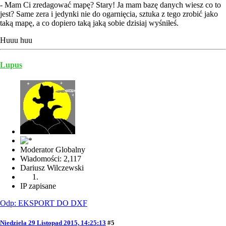
- Mam Ci zredagować mapę? Stary! Ja mam bazę danych wiesz co to
jest? Same zera i jedynki nie do ogarnięcia, sztuka z tego zrobić jako
taką mapę, a co dopiero taką jaką sobie dzisiaj wyśniłeś.
Huuu huu
Lupus
Moderator Globalny
Wiadomości: 2,117
Dariusz Wilczewski
IP zapisane
Odp: EKSPORT DO DXF
Niedziela 29 Listopad 2015, 14:25:13
#5