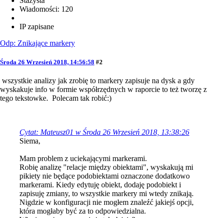
Stażysta
Wiadomości: 120
IP zapisane
Odp: Znikające markery
Środa 26 Wrzesień 2018, 14:56:58
#2
wszystkie analizy jak zrobię to markery zapisuje na dysk a gdy
wyskakuje info w formie współrzędnych w raporcie to też tworzę z
tego tekstowke. Polecam tak robić:)
Cytat: Mateusz01 w Środa 26 Wrzesień 2018, 13:38:26
Siema,
Mam problem z uciekającymi markerami.
Robię analizę "relacje między obiektami", wyskakują mi
pikiety nie będące podobiektami oznaczone dodatkowo
markerami. Kiedy edytuję obiekt, dodaję podobiekt i
zapisuję zmiany, to wszystkie markery mi wtedy znikają.
Nigdzie w konfiguracji nie mogłem znaleźć jakiejś opcji,
która mogłaby być za to odpowiedzialna.