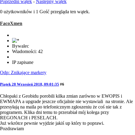
Poprzedni wątek
-
Następny wątek
0 użytkowników i 1 Gość przegląda ten wątek.
FacoXmen
Bywalec
Wiadomości: 42
IP zapisane
Odp: Znikające markery
Piątek 28 Wrzesień 2018, 09:01:35
#6
Chłopaki z Geobidu porobili kilka zmian zarówno w EWOPIS i
EWMAPA a upgrade jeszcze oficjalnie nie wystawiali na stronie. Ale
przesyłają na maila po telefonicznym zgłoszeniu że coś nie tak z
programem. Klika dni temu to przerabiał mój kolega przy
REGONACH i PESELACH.
Już wkrótce pewnie wyjdzie jakiś up który to poprawi.
Pozdrawiam