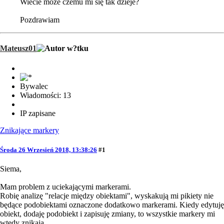
Wiecie może czemu mi się tak dzieje?
Pozdrawiam
Mateusz01
Bywalec
Wiadomości: 13
IP zapisane
Znikające markery
Środa 26 Wrzesień 2018, 13:38:26
#1
Siema,
Mam problem z uciekającymi markerami.
Robię analizę "relacje między obiektami", wyskakują mi pikiety nie
będące podobiektami oznaczone dodatkowo markerami. Kiedy edytuję
obiekt, dodaję podobiekt i zapisuję zmiany, to wszystkie markery mi
wtedy znikają.