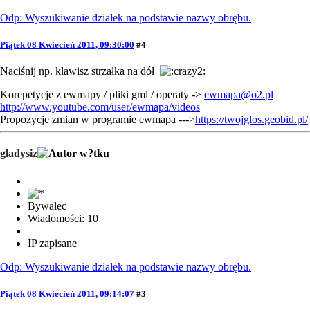
Odp: Wyszukiwanie działek na podstawie nazwy obrębu.
Piątek 08 Kwiecień 2011, 09:30:00
#4
Naciśnij np. klawisz strzałka na dół
Korepetycje z ewmapy / pliki gml / operaty ->
ewmapa@o2.pl
http://www.youtube.com/user/ewmapa/videos
Propozycje zmian w programie ewmapa --->
https://twojglos.geobid.pl/
gladysiz
Bywalec
Wiadomości: 10
IP zapisane
Odp: Wyszukiwanie działek na podstawie nazwy obrębu.
Piątek 08 Kwiecień 2011, 09:14:07
#3