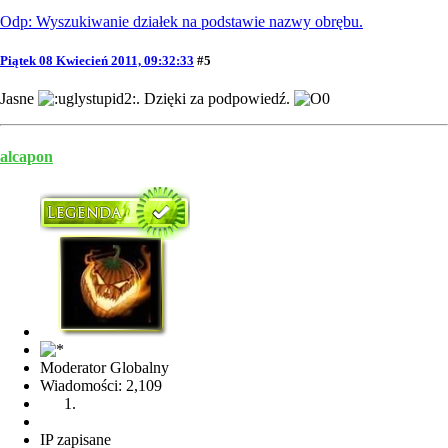
Odp: Wyszukiwanie działek na podstawie nazwy obrębu.
Piątek 08 Kwiecień 2011, 09:32:33
#5
Jasne
. Dzięki za podpowiedź.
alcapon
Moderator Globalny
Wiadomości: 2,109
IP zapisane