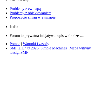
Problemy z ewmapą
Problemy z obiektowaniem
Propozycje zmian w ewmapie
Info
Forum to prywatna inicjatywa, opis w drodze ....
Pomoc
|
Warunki i zasady
SMF 2.1.7 © 2026
,
Simple Machines
|
Mapa witryny
|
idesignSMF