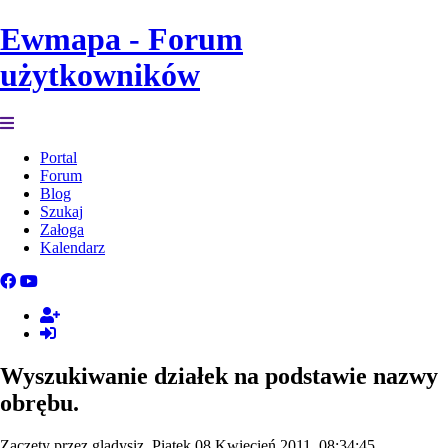
Ewmapa - Forum
użytkowników
Portal
Forum
Blog
Szukaj
Załoga
Kalendarz
Wyszukiwanie działek na podstawie nazwy
obrębu.
Zaczęty przez gladysiz, Piątek 08 Kwiecień 2011, 08:34:45