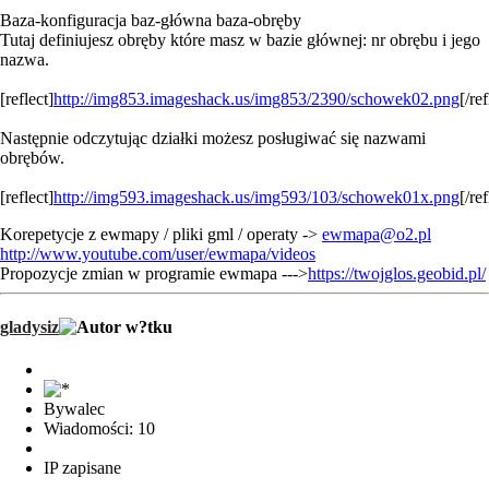
Baza-konfiguracja baz-główna baza-obręby
Tutaj definiujesz obręby które masz w bazie głównej: nr obrębu i jego
nazwa.
[reflect]
http://img853.imageshack.us/img853/2390/schowek02.png
[/ref
Następnie odczytując działki możesz posługiwać się nazwami
obrębów.
[reflect]
http://img593.imageshack.us/img593/103/schowek01x.png
[/ref
Korepetycje z ewmapy / pliki gml / operaty ->
ewmapa@o2.pl
http://www.youtube.com/user/ewmapa/videos
Propozycje zmian w programie ewmapa --->
https://twojglos.geobid.pl/
gladysiz
Bywalec
Wiadomości: 10
IP zapisane