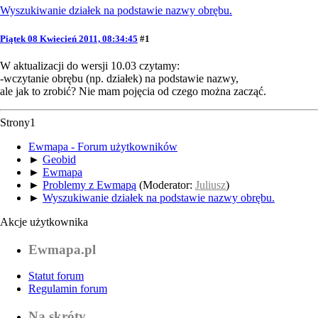
Wyszukiwanie działek na podstawie nazwy obrębu.
Piątek 08 Kwiecień 2011, 08:34:45
#1
W aktualizacji do wersji 10.03 czytamy:
-wczytanie obrębu (np. działek) na podstawie nazwy,
ale jak to zrobić? Nie mam pojęcia od czego można zacząć.
Strony
1
Ewmapa - Forum użytkowników
►
Geobid
►
Ewmapa
►
Problemy z Ewmapą
(Moderator:
Juliusz
)
►
Wyszukiwanie działek na podstawie nazwy obrębu.
Akcje użytkownika
Ewmapa.pl
Statut forum
Regulamin forum
Na skróty