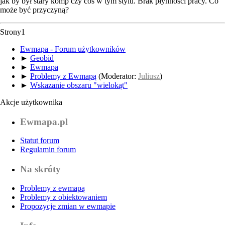
jak by był stary komp czy coś w tym stylu. Brak płynności pracy. Co
może być przyczyną?
Strony
1
Ewmapa - Forum użytkowników
►
Geobid
►
Ewmapa
►
Problemy z Ewmapą
(Moderator:
Juliusz
)
►
Wskazanie obszaru "wielokąt"
Akcje użytkownika
Ewmapa.pl
Statut forum
Regulamin forum
Na skróty
Problemy z ewmapą
Problemy z obiektowaniem
Propozycje zmian w ewmapie