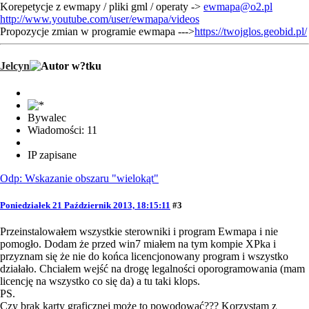
Korepetycje z ewmapy / pliki gml / operaty ->
ewmapa@o2.pl
http://www.youtube.com/user/ewmapa/videos
Propozycje zmian w programie ewmapa --->
https://twojglos.geobid.pl/
Jelcyn
Bywalec
Wiadomości: 11
IP zapisane
Odp: Wskazanie obszaru "wielokąt"
Poniedziałek 21 Październik 2013, 18:15:11
#3
Przeinstalowałem wszystkie sterowniki i program Ewmapa i nie
pomogło. Dodam że przed win7 miałem na tym kompie XPka i
przyznam się że nie do końca licencjonowany program i wszystko
działało. Chciałem wejść na drogę legalności oporogramowania (mam
licencję na wszystko co się da) a tu taki klops.
PS.
Czy brak karty graficznej może to powodować??? Korzystam z