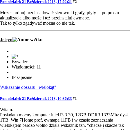
Poniedziałek 21 Październik 2013, 17:02:21
#2
Moze spróbuj przeinstalować sterowniki grafy, płyty ... po prostu
aktualizacja albo może i też przeinstaluj ewmape.
Tak to tylko zgadywać można co nie tak.
Jelcyn
Bywalec
Wiadomości: 11
IP zapisane
Wskazanie obszaru "wielokąt"
Poniedziałek 21 Październik 2013, 16:36:33
#1
Witam.
Posiadam mocny komputer intel i3 3.30, 12GB DDR3 1333Mhz dysk
1TB, Win 7Home prof, ewmapa 11FB i w czasie zaznaczania
wielokątem bardzo wolno działa wskażnik tzn. "chacze i skacze tak