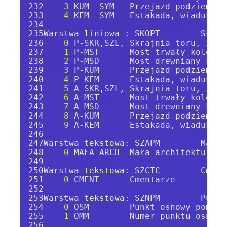
3
 KUM -SYM   Przejazd podziemny 
4
 KEM -SYM   Estakada, wiadukt k
Warstwa 
liniowa 
: SKOPT        Skraj
0
 P-SKR,SZL, Skrajnia toru, zapo
1
 P-MST      Most trwały kolejow
2
 P-MSD      Most drewniany kole
3
 P-KUM      Przejazd podziemny 
4
 P-KEM      Estakada, wiadukt k
5
 A-SKR,SZL, Skrajnia toru, zapo
6
 A-MST      Most trwały kolejow
7
 A-MSD      Most drewniany kole
8
 A-KUM      Przejazd podziemny 
9
 A-KEM      Estakada, wiadukt k
Warstwa 
tekstowa
: SZAPM        Mała 
0
 MAŁA ARCH  Mała architektura -
Warstwa 
tekstowa
: SZCTC        Cment
0
 CMENT      Cmentarze
Warstwa 
tekstowa
: SZNPM        Punkt
0
 OSM        Punkt osnowy pomiar
1
 OMM        Numer punktu osnowy