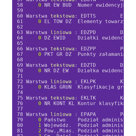
0
 NR EW BUD  Numer ewidencyjny b
Warstwa 
tekstowa
: EDTTS        Eleme
0
 EL TOW DZ  Elementy towarzyszą
Warstwa 
liniowa 
: EDZPD        Dział
0
 DZ EWID    Działki ewidencyjne
Warstwa 
tekstowa
: EDZPP        Punkt
0
 PKT GR DZ  Punkty załamania gr
Warstwa 
tekstowa
: EDZTD        Dział
0
 NR DZ EW   Działka ewidencyjna
Warstwa 
liniowa 
: EKLPK        Klasy
0
 KLAS GRUN  Klasyfikacja gruntó
Warstwa 
tekstowa
: EKLTK        Kontu
0
 NR KONT KL Kontur klasyfikacyj
Warstwa 
liniowa 
: EPAPA        Podzi
0
 Państwo    Podział administrac
1
 Wojewódz.  Podział administrac
2
 Pow.,Mias. Podział administrac