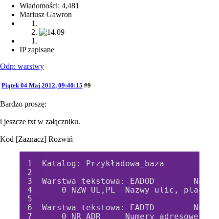
Wiadomości: 4,481
Mariusz Gawron
IP zapisane
Odp: warstwy
Piątek 04 Maj 2012, 09:40:15
#9
Bardzo proszę:
i jeszcze txt w załączniku.
Kod
[Zaznacz]
Rozwiń
Katalog: Przykładowa_baza
Warstwa tekstowa: EADOD        Nazwy
    0 NZW UL,PL  Nazwy ulic, placów,
Warstwa tekstowa: EADTD        Numer
    0 NR ADR     Numery adresowe