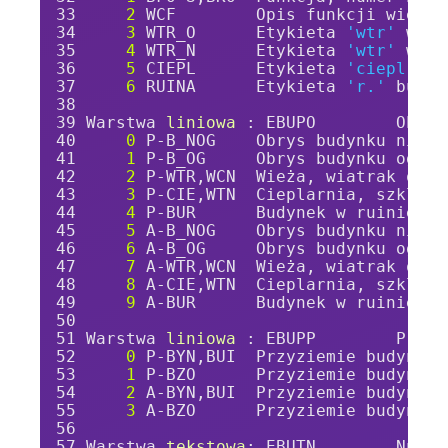
2
 WCF        Opis funkcji wieży 
3
 WTR_O      Etykieta 
'wtr'
 wiat
4
 WTR_N      Etykieta 
'wtr'
 wiat
5
 CIEPL      Etykieta 
'ciepl.'
 c
6
 RUINA      Etykieta 
'r.'
 budyn
Warstwa 
liniowa 
: EBUPO        Obrys
0
 P-B_NOG    Obrys budynku nieog
1
 P-B_OG     Obrys budynku ognio
2
 P-WTR,WCN  Wieża, wiatrak ogni
3
 P-CIE,WTN  Cieplarnia, szklarn
4
 P-BUR      Budynek w ruinie
5
 A-B_NOG    Obrys budynku nieog
6
 A-B_OG     Obrys budynku ognio
7
 A-WTR,WCN  Wieża, wiatrak ogni
8
 A-CIE,WTN  Cieplarnia, szklarn
9
 A-BUR      Budynek w ruinie
Warstwa 
liniowa 
: EBUPP        Przyz
0
 P-BYN,BUI  Przyziemie budynku 
1
 P-BZO      Przyziemie budynku 
2
 A-BYN,BUI  Przyziemie budynku 
3
 A-BZO      Przyziemie budynku 
Warstwa 
tekstowa
: EBUTN        Numer