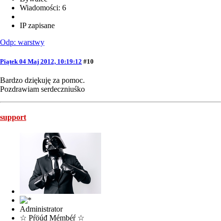
Wiadomości: 6
IP zapisane
Odp: warstwy
Piątek 04 Maj 2012, 10:19:12
#10
Bardzo dziękuję za pomoc.
Pozdrawiam serdeczniuśko
support
Administrator
☆ Pŕöúđ Mémbéŕ ☆