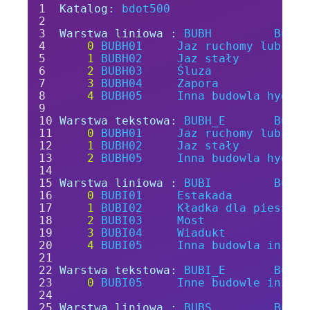
Katalog:
bdot500
Warstwa liniowa :
BUBH
Budow
0
BUBH01
Jaz
ruchomy
lub
zas
1
BUBH02
Jaz
stały
2
BUBH03
Śluza
3
BUBH04
Zapora
4
BUBH05
Inna
budowla
hydrot
Warstwa tekstowa:
BUBH_E
Budow
0
BUBH01
Jaz
ruchomy
lub
zas
1
BUBH02
Jaz
stały
2
BUBH05
Inna
budowla
hydrot
Warstwa liniowa :
BUBI
Budow
0
BUBI01
Estakada
1
BUBI02
Kładka
dla
pieszych
2
BUBI03
Most
3
BUBI04
Wiadukt
4
BUBI05
Inna
budowla
inżyni
Warstwa tekstowa:
BUBI_E
Budow
0
BUBI05
Inne
budowle
inżyni
Warstwa liniowa :
BUBS
Budow