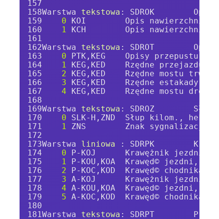
Warstwa 
tekstowa
: SDROK        Opis 
0
 KOI        Opis nawierzchni je
1
 KCH        Opis nawierzchni ch
Warstwa 
tekstowa
: SDROT        Opisy
0
 PTK,KEG    Opisy przepustu, rz
1
 KEG,KED    Rzędne przejazdu po
2
 KEG,KED    Rzędne mostu trwałe
3
 KEG,KED    Rzędne estakady, wi
4
 KEG,KED    Rzędne mostu drewni
Warstwa 
tekstowa
: SDROZ        Słup 
0
 SLK-H,ZND  Słup kilom., hektom
1
 ZNS        Znak sygnalizacji ś
Warstwa 
liniowa 
: SDRPK        Krawę
0
 P-KOJ      Krawężnik jezdni
1
 P-KOU,KOA  Krawęd© jezdni, lin
2
 P-KOC,KOD  Krawęd© chodnika (i
3
 A-KOJ      Krawężnik jezdni
4
 A-KOU,KOA  Krawęd© jezdni, lin
5
 A-KOC,KOD  Krawęd© chodnika (i
Warstwa 
tekstowa
: SDRPT        Przep