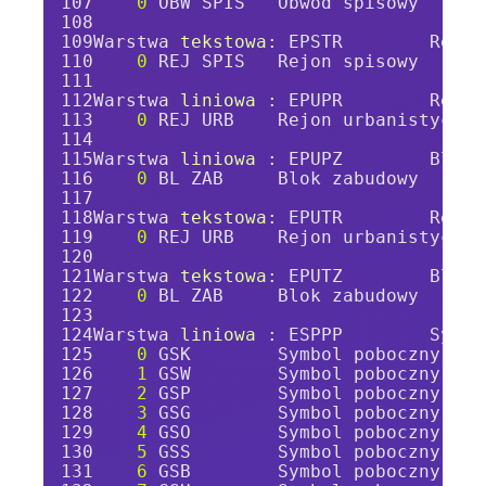
0
 OBW SPIS   Obwód spisowy
Warstwa 
tekstowa
: EPSTR        Rejon
0
 REJ SPIS   Rejon spisowy
Warstwa 
liniowa 
: EPUPR        Rejon
0
 REJ URB    Rejon urbanistyczny
Warstwa 
liniowa 
: EPUPZ        Blok 
0
 BL ZAB     Blok zabudowy
Warstwa 
tekstowa
: EPUTR        Rejon
0
 REJ URB    Rejon urbanistyczny
Warstwa 
tekstowa
: EPUTZ        Blok 
0
 BL ZAB     Blok zabudowy
Warstwa 
liniowa 
: ESPPP        Symbo
0
 GSK        Symbol poboczny gra
1
 GSW        Symbol poboczny gra
2
 GSP        Symbol poboczny gra
3
 GSG        Symbol poboczny gra
4
 GSO        Symbol poboczny gra
5
 GSS        Symbol poboczny gra
6
 GSB        Symbol poboczny gra