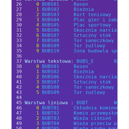
0
BUBS01
Basen
1
BUBS02
Bieżnia
2
BUBS03
Kort
tenisowy
3
BUBS04
Plac
gier
i
zabaw
4
BUBS05
Plac
sportowy
5
BUBS06
Skocznia
narciarska
6
BUBS07
Sztuczny
stok
7
BUBS08
Tor
saneczkowy
8
BUBS09
Tor
żużlowy
9
BUBS10
Inna
budowla
sporto
Warstwa tekstowa:
BUBS_E
Budow
0
BUBS01
Basen
1
BUBS02
Bieżnia
2
BUBS06
Skocznia
narciarska
3
BUBS07
Sztuczny
stok
4
BUBS08
Tor
saneczkowy
5
BUBS09
Tor
żużlowy
Warstwa liniowa :
BUBT
Wysok
0
BUBT01
Chłodnia
kominowa
1
BUBT02
Komin
przemysłowy
2
BUBT03
Wieża
ciśnień
3
BUBT04
Wieża
przeciw
pożar
4
BUBT05
Wieża
szybu
kopalni