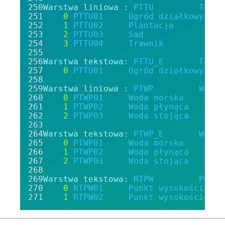
Warstwa liniowa :
PTTU
Teren
0
PTTU01
Ogród
działkowy
1
PTTU02
Plantacja
2
PTTU03
Sad
3
PTTU04
Trawnik
Warstwa tekstowa:
PTTU_E
Teren
0
PTTU01
Ogród
działkowy
Warstwa liniowa :
PTWP
Woda
0
PTWP01
Woda
morska
1
PTWP02
Woda
płynąca
2
PTWP03
Woda
stojąca
Warstwa tekstowa:
PTWP_E
Woda
0
PTWP01
Woda
morska
1
PTWP02
Woda
płynąca
2
PTWP03
Woda
stojąca
Warstwa tekstowa:
RTPW
Punkt
0
RTPW01
Punkt
wysokościowy
1
RTPW02
Punkt
wysokościowy