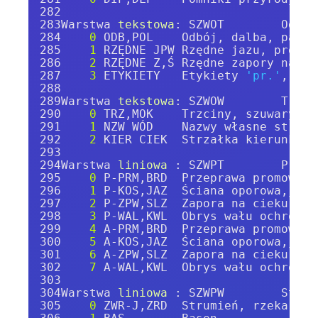
Warstwa 
tekstowa
: SZWOT        Odbój
0
 ODB,POL    Odbój, dalba, pacho
1
 RZĘDNE JPW Rzędne jazu, progu 
2
 RZĘDNE Z,Ś Rzędne zapory na ci
3
 ETYKIETY   Etykiety 
'pr.'
, 
'ba
Warstwa 
tekstowa
: SZWOW        Trzci
0
 TRZ,MOK    Trzciny, szuwary, z
1
 NZW WÓD    Nazwy własne strumi
2
 KIER CIEK  Strzałka kierunku c
Warstwa 
liniowa 
: SZWPT        Przep
0
 P-PRM,BRD  Przeprawa promowa, 
1
 P-KOS,JAZ  Ściana oporowa,jaz,
2
 P-ZPW,SLZ  Zapora na cieku, śl
3
 P-WAL,KWL  Obrys wału ochronne
4
 A-PRM,BRD  Przeprawa promowa, 
5
 A-KOS,JAZ  Ściana oporowa,jaz,
6
 A-ZPW,SLZ  Zapora na cieku, śl
7
 A-WAL,KWL  Obrys wału ochronne
Warstwa 
liniowa 
: SZWPW        Strum
0
 ZWR-J,ZRD  Strumień, rzeka, wo