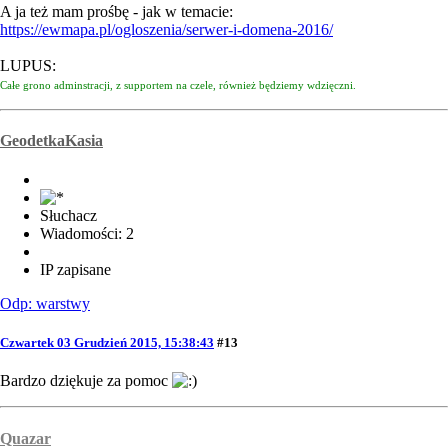
A ja też mam prośbę - jak w temacie:
https://ewmapa.pl/ogloszenia/serwer-i-domena-2016/
LUPUS:
Całe grono adminstracji, z supportem na czele, również będziemy wdzięczni.
GeodetkaKasia
Słuchacz
Wiadomości: 2
IP zapisane
Odp: warstwy
Czwartek 03 Grudzień 2015, 15:38:43
#13
Bardzo dziękuje za pomoc
Quazar