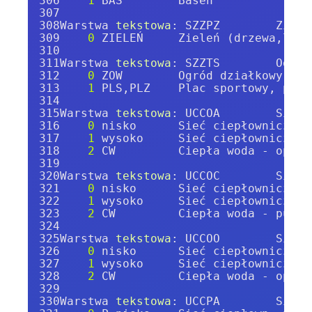
1
 BAS        Basen
Warstwa 
tekstowa
: SZZPZ        Ziele
0
 ZIELEŃ     Zieleń (drzewa,lasy
Warstwa 
tekstowa
: SZZTS        Ogród
0
 ZOW        Ogród działkowy - s
1
 PLS,PLZ    Plac sportowy, plac
Warstwa 
tekstowa
: UCCOA        Sieć 
0
 nisko      Sieć ciepłownicza n
1
 wysoko     Sieć ciepłownicza w
2
 CW         Ciepła woda - opis 
Warstwa 
tekstowa
: UCCOC        Sieć 
0
 nisko      Sieć ciepłownicza n
1
 wysoko     Sieć ciepłownicza w
2
 CW         Ciepła woda - punkt
Warstwa 
tekstowa
: UCCOO        Sieć 
0
 nisko      Sieć ciepłownicza n
1
 wysoko     Sieć ciepłownicza w
2
 CW         Ciepła woda - opis 
Warstwa 
tekstowa
: UCCPA        Sieć 