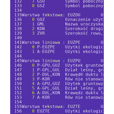
7
 GSU        Symbol poboczny gra
8
 GSZ        Symbol poboczny gra
Warstwa 
tekstowa
: EUZOU        Oznac
0
 GOZ        Oznaczenie użytku g
1
 GML        Nazwa uroczyska
2
 KDN        Szerokość drogi, et
3
 ZVR        Szerokość rowu, ety
Warstwa 
liniowa 
: EUZPE        Użytk
0
 P-EUZPE    Użytki ekologiczne
1
 A-EUZPE    Użytki ekologiczne
Warstwa 
liniowa 
: EUZPU        Użytk
0
 P-GPU,GUZ  Użytkek gruntowy, g
1
 P-GPL,GUL  Dział leśny, granic
2
 P-DUL,KON  Krawęd© duktu leśne
3
 P-KOR      Rów nie stanowiący 
4
 A-GPU,GUZ  Użytek gruntowy, gr
5
 A-GPL,GUL  Dział leśny, granic
6
 A-DUL,KON  Krawędz duktu leśne
7
 A-KOR      Rów nie stanowiący 
Warstwa 
tekstowa
: EUZTE        Użytk
0
 EUZTE      Użytki ekologiczne 