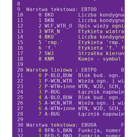
Warstwa tekstowa: EBTOO        Liczb
    0 BKO        Liczba kondygnacji 
    1 BKN        Liczba kondygnacji 
    2 WCF,WTR_O  Opis wież
y ognioodp
    3 WTR_N      Etykieta wiatraku n
    4 BKO        Liczba kondygnacji 
    5 'rmp.'     Etykieta 'rmp.' ram
    6 'f.'       Etykieta 'f.' funda
    7 SWJ        Strzałka kierunku w
    8 KNM        Komin - symbol
Warstwa liniowa 
: EBTPO        Blok 
0
 P-BLO,BUW  Blok bud. ogn. i ni
1
 P-WCN,WTR  Wieża ogn. i wiatra
2
 P-WTN+inne WTN, WJD, SCH, BTO,
3
 P-BUG      Łącznik napowietrzn
4
 A-BLO,BUW  Blok bud. ogn. i ni
5
 A-WCN,WTR  Wieża ogn. i wiatra
6
 A-WTN+inne WTN, WJD, SCH, BTO,
7
 A-BUG      Łącznik napowietrzn
Warstwa 
tekstowa
: EBUOA        Funkc
0
 BFN-S,BKN  Funkcja, numer najw
1
 BFO-S,BKO  Funkcja, numer najw