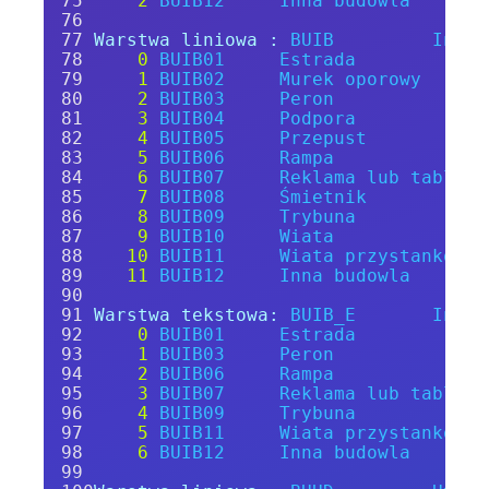
2
BUIB12
Inna
budowla
Warstwa liniowa :
BUIB
Inna
0
BUIB01
Estrada
1
BUIB02
Murek
oporowy
2
BUIB03
Peron
3
BUIB04
Podpora
4
BUIB05
Przepust
5
BUIB06
Rampa
6
BUIB07
Reklama
lub
tablica
7
BUIB08
Śmietnik
8
BUIB09
Trybuna
9
BUIB10
Wiata
10
BUIB11
Wiata
przystankowa
11
BUIB12
Inna
budowla
Warstwa tekstowa:
BUIB_E
Inna
0
BUIB01
Estrada
1
BUIB03
Peron
2
BUIB06
Rampa
3
BUIB07
Reklama
lub
tablica
4
BUIB09
Trybuna
5
BUIB11
Wiata
przystankowa
6
BUIB12
Inna
budowla