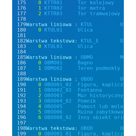
0
KTTR01
Tor
kolejowy
1
KTTR02
Tor
metra
2
KTTR03
Tor
tramwajowy
Warstwa liniowa :
KTUL
Ulica
0
KTUL01
Ulica
Warstwa tekstowa:
KTUL_E
Ulica
0
KTUL01
Ulica
Warstwa liniowa :
OBMO
Mokra
0
OBMO01
Bagno
1
OBMO02
Teren
podmokły
Warstwa liniowa :
OBOO
Obiek
0
OBOO01_02
Figura,
kapliczka
l
1
OBOO02_02
Fontanna
2
OBOO03
Mur
historyczny
3
OBOO04_02
Pomnik
4
OBOO05
Pomost
lub
molo
5
OBOO06
Ruina
zabytkowa
6
OBOO08_02
Inny
obiekt
orienta
Warstwa tekstowa:
OBOO
Obiek
0
OBOO01_01
Figura,
kapliczka
l