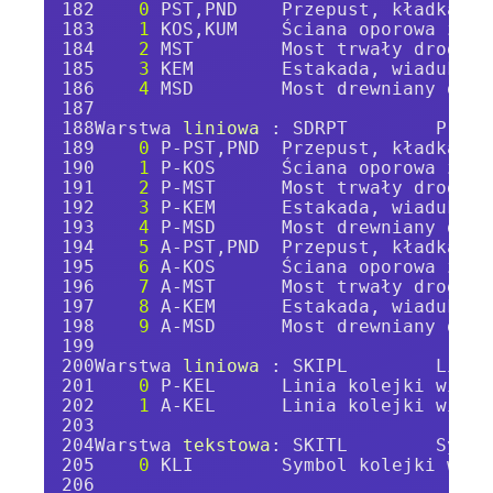
0
 PST,PND    Przepust, kładka dl
1
 KOS,KUM    Ściana oporowa zwią
2
 MST        Most trwały drogowy
3
 KEM        Estakada, wiadukt d
4
 MSD        Most drewniany drog
Warstwa 
liniowa 
: SDRPT        Przep
0
 P-PST,PND  Przepust, kładka dl
1
 P-KOS      Ściana oporowa zwią
2
 P-MST      Most trwały drogowy
3
 P-KEM      Estakada, wiadukt d
4
 P-MSD      Most drewniany drog
5
 A-PST,PND  Przepust, kładka dl
6
 A-KOS      Ściana oporowa zwią
7
 A-MST      Most trwały drogowy
8
 A-KEM      Estakada, wiadukt d
9
 A-MSD      Most drewniany drog
Warstwa 
liniowa 
: SKIPL        Linia
0
 P-KEL      Linia kolejki wiszą
1
 A-KEL      Linia kolejki wiszą
Warstwa 
tekstowa
: SKITL        Symbo
0
 KLI        Symbol kolejki wisz