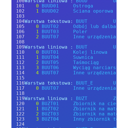
Warstwa liniowa :
BUUD
Umocn
0
BUUD01
Ostroga
1
BUUD02
Ściana
oporowa
Warstwa tekstowa:
BUUT
Urząd
0
BUUT02
Odbój
lub
dalba
1
BUUT03
Poler
2
BUUT07
Inne
urządzenia
tra
Warstwa liniowa :
BUUT
Urząd
0
BUUT01
Kolej
linowa
1
BUUT04
Suwnica
2
BUUT05
Taśmociąg
3
BUUT06
Wyciąg
narciarski
4
BUUT07
Inne
urządzenia
tra
Warstwa tekstowa:
BUUT_E
Urząd
0
BUUT07
Inne
urządzenia
tra
Warstwa liniowa :
BUZT
Zbior
0
BUZT01
Zbiornik
na
ciecz
1
BUZT02
Zbiornik
na
materia
2
BUZT03
Zbiornik
na
materia
3
BUZT04
Inny
zbiornik
techn