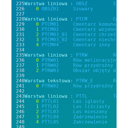
Warstwa liniowa :
OBSZ
Szuwa
0
OBSZ01
Szuwary
Warstwa liniowa :
PTCM
Cment
0
PTCM01
Cmentarz
komunalny
1
PTCM02
Cmentarz
wojenny
2
PTCM03_01
Cmentarz
chrześcija
3
PTCM03_02
Cmentarz
niechrześc
4
PTCM04
Cmentarz
inny
Warstwa liniowa :
PTRW
Rów
0
PTRW01
Rów
melioracyjny
1
PTRW02
Rów
przydrożny
2
PTRW03
Obszar
objęty
dreno
Warstwa tekstowa:
PTRW_E
Rów
-
0
PTRW02
Rów
przydrożny
Warstwa liniowa :
PTTL
Teren
0
PTTL01
Las
iglasty
1
PTTL02
Las
liściasty
2
PTTL03
Las
mieszany
3
PTTL04
Zadrzewienie
4
PTTL05
Zakrzewienie