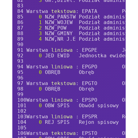
3
 Gm.,Dziel. Podział administrac
Warstwa 
tekstowa
: EPATA        Podzi
0
 NZW_PAŃSTW Podział administrac
1
 NZW_WOJEW  Podział administrac
2
 NZW_POW    Podział administrac
3
 NZW_GMINY  Podział administrac
4
 NZW,NR J.E Podział administrac
Warstwa 
liniowa 
: EPGPE        Jedno
0
 JED EWID   Jednostka ewidencyj
Warstwa 
liniowa 
: EPGPO        Obręb
0
 OBRĘB      Obręb
Warstwa 
tekstowa
: EPGTO        Obręb
0
 OBRĘB      Obręb
Warstwa 
liniowa 
: EPSPO        Obwód
0
 OBW SPIS   Obwód spisowy
Warstwa 
liniowa 
: EPSPR        Rejon
0
 REJ SPIS   Rejon spisowy
Warstwa 
tekstowa
: EPSTO        Obwód