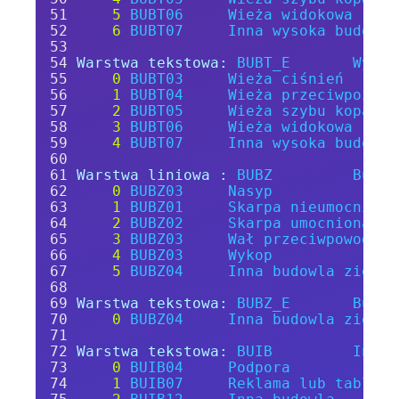
5
BUBT06
Wieża
widokowa
6
BUBT07
Inna
wysoka
budowla
Warstwa tekstowa:
BUBT_E
Wysok
0
BUBT03
Wieża
ciśnień
1
BUBT04
Wieża
przeciwpożaro
2
BUBT05
Wieża
szybu
kopalni
3
BUBT06
Wieża
widokowa
4
BUBT07
Inna
wysoka
budowla
Warstwa liniowa :
BUBZ
Budow
0
BUBZ03
Nasyp
1
BUBZ01
Skarpa
nieumocniona
2
BUBZ02
Skarpa
umocniona
3
BUBZ03
Wał
przeciwpowodzio
4
BUBZ03
Wykop
5
BUBZ04
Inna
budowla
ziemna
Warstwa tekstowa:
BUBZ_E
Budow
0
BUBZ04
Inna
budowla
ziemna
Warstwa tekstowa:
BUIB
Inna
0
BUIB04
Podpora
1
BUIB07
Reklama
lub
tablica