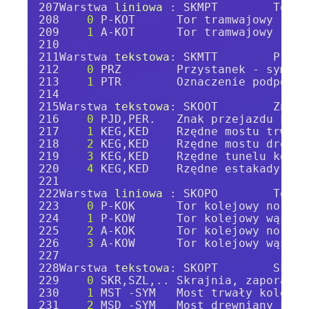
Warstwa 
liniowa 
: SKMPT        Tor t
0
 P-KOT      Tor tramwajowy (oś)
1
 A-KOT      Tor tramwajowy (oś)
Warstwa 
tekstowa
: SKMTT        Przys
0
 PRZ        Przystanek - symbol
1
 PTR        Oznaczenie podpory 
Warstwa 
tekstowa
: SKOOT        Znak 
0
 PJD,PER.   Znak przejazdu kole
1
 KEG,KED    Rzędne mostu trwałe
2
 KEG,KED    Rzędne mostu drewni
3
 KEG,KED    Rzędne tunelu kolej
4
 KEG,KED    Rzędne estakady, wi
Warstwa 
liniowa 
: SKOPO        Tor k
0
 P-KOK      Tor kolejowy normal
1
 P-KOW      Tor kolejowy wąski 
2
 A-KOK      Tor kolejowy normal
3
 A-KOW      Tor kolejowy wąski 
Warstwa 
tekstowa
: SKOPT        Skraj
0
 SKR,SZL,.. Skrajnia, zapora pr
1
 MST -SYM   Most trwały kolejow
2
 MSD -SYM   Most drewniany kole