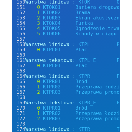
Warstwa liniowa :
KTOK
Obiek
0
KTOK01
Bariera
drogowa
och
1
KTOK02
Brama
2
KTOK03
Ekran
akustyczny
3
KTOK04
Furtka
4
KTOK05
Ogrodzenie
trwałe
5
KTOK06
Schody
w
ciągu
komu
Warstwa liniowa :
KTPL
Plac
0
KTPL01
Plac
Warstwa tekstowa:
KTPL_E
Plac
0
KTPL01
Plac
Warstwa liniowa :
KTPR
Przep
0
KTPR01
Bród
1
KTPR02
Przeprawa
łodziami
2
KTPR03
Przeprawa
promowa
Warstwa tekstowa:
KTPR_E
Przep
0
KTPR01
Bród
1
KTPR02
Przeprawa
łodziami
2
KTPR03
Przeprawa
promowa
Warstwa liniowa :
KTTR
Tor