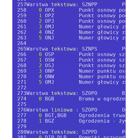
Warstwa 
tekstowa
: SZNPP        Punkt
0
 OPX        Punkt osnowy podsta
1
 OPZ        Punkt osnowy podsta
2
 OPJ        Punkt osnowy podsta
3
 OMJ        Numer głowicy znaku
4
 ONZ        Numer głowicy znaku
5
 ONJ        Numer głowicy znaku
Warstwa 
tekstowa
: SZNPS        Punkt
0
 OSP        Punkt osnowy szczeg
1
 OSW        Punkt osnowy szczeg
2
 OSJ        Punkt osnowy szczeg
3
 ONP        Numer punktu osnowy
4
 ONW        Numer punktu osnowy
5
 OMJ        Numer głowicy znaku
Warstwa 
tekstowa
: SZOPO        Brama
0
 BGB        Brama w ogrodzeniu 
Warstwa 
liniowa 
: SZOPO        Ogrod
0
 BGT,BGB    Ogrodzenia trwałe, 
1
 BGZ        Ogrodzenia - żywopł
Warstwa 
tekstowa
: SZPPD        Pomni
0
 DIP,DLP    Pomniki przyrody ob