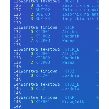
Warstwa tekstowa:
BUZT_E
Zbior
0
BUZT01
Zbiornik
na
ciecz
1
BUZT02
Zbiornik
na
materia
2
BUZT03
Zbiornik
na
materia
3
BUZT04
Inny
zbiornik
techn
Warstwa liniowa :
KTCR
Ciąg
0
KTCR01
Alejka
1
KTCR02
Chodnik
2
KTCR03
Pasaż
Warstwa tekstowa:
KTCR_E
Ciąg
0
KTCR01
Alejka
1
KTCR02
Chodnik
2
KTCR03
Pasaż
Warstwa liniowa :
KTJZ
Jezdn
0
KTJZ01
Jezdnia
Warstwa tekstowa:
KTJZ_E
Jezdn
0
KTJZ
Jezdnia
Warstwa liniowa :
KTKR
Krawę
0
KTKR01
Krawężnik