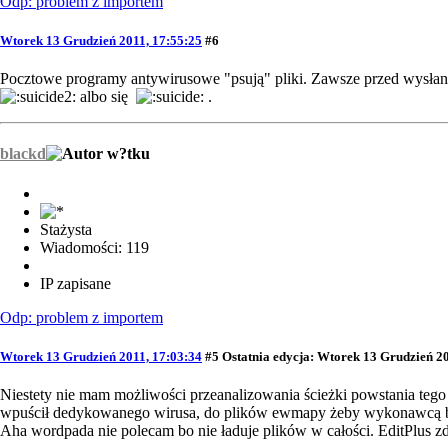
Odp: problem z importem
Wtorek 13 Grudzień 2011, 17:55:25
#6
Pocztowe programy antywirusowe "psują" pliki. Zawsze przed wysłan
albo się
.
blackd
Stażysta
Wiadomości: 119
IP zapisane
Odp: problem z importem
Wtorek 13 Grudzień 2011, 17:03:34
#5
Ostatnia edycja
: Wtorek 13 Grudzień 20
Niestety nie mam możliwości przeanalizowania ścieżki powstania teg
wpuścił dedykowanego wirusa, do plików ewmapy żeby wykonawcą b
Aha wordpada nie polecam bo nie ładuje plików w całości. EditPlus zde