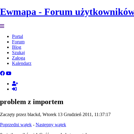
Ewmapa - Forum użytkownikó
Portal
Forum
Blog
Szukaj
Załoga
Kalendarz
problem z importem
Zaczęty przez blackd, Wtorek 13 Grudzień 2011, 11:37:17
Poprzedni wątek
-
Następny wątek