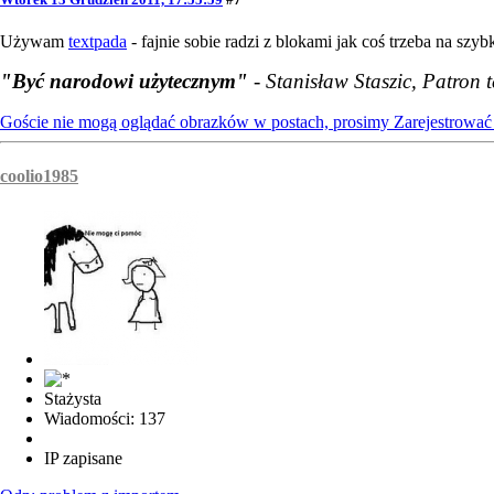
Używam
textpada
- fajnie sobie radzi z blokami jak coś trzeba na szy
"Być narodowi użytecznym"
- Stanisław Staszic, Patron 
Goście nie mogą oglądać obrazków w postach, prosimy
Zarejestrować 
coolio1985
Stażysta
Wiadomości: 137
IP zapisane