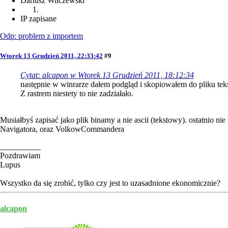
Dariusz Wilczewski
IP zapisane
Odp: problem z importem
Wtorek 13 Grudzień 2011, 22:33:42
#9
Cytat: alcapon w Wtorek 13 Grudzień 2011, 18:12:34
następnie w winrarze dałem podgląd i skopiowałem do pliku te
Z rastrem niestety to nie zadziałało.
Musiałbyś zapisać jako plik binarny a nie ascii (tekstowy). ostatnio
Navigatora, oraz VolkowCommandera
__________
Pozdrawiam
Lupus
Wszystko da się zrobić, tylko czy jest to uzasadnione ekonomicznie?
alcapon