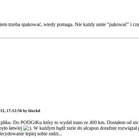
iem trzeba spakować, wtedy pomaga. Nie każdy umie "pakować" i czas
11, 17:12:56 by blackd
o pliku. Do PODGiKu który to wydał mam ze 400 km. Dostałem od nich
yło łatwiej
. W każdym bądź razie do alcapon doraźnie rozwiązał 
cydowanie lepiej sobie radzi...