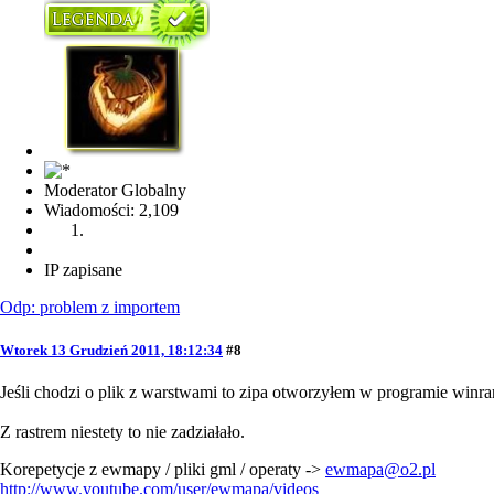
Moderator Globalny
Wiadomości: 2,109
IP zapisane
Odp: problem z importem
Wtorek 13 Grudzień 2011, 18:12:34
#8
Jeśli chodzi o plik z warstwami to zipa otworzyłem w programie winra
Z rastrem niestety to nie zadziałało.
Korepetycje z ewmapy / pliki gml / operaty ->
ewmapa@o2.pl
http://www.youtube.com/user/ewmapa/videos