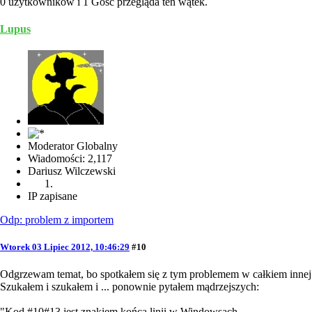
0 użytkowników i 1 Gość przegląda ten wątek.
Lupus
Moderator Globalny
Wiadomości: 2,117
Dariusz Wilczewski
IP zapisane
Odp: problem z importem
Wtorek 03 Lipiec 2012, 10:46:29
#10
Odgrzewam temat, bo spotkałem się z tym problemem w całkiem innej 
Szukałem i szukałem i ... ponownie pytałem mądrzejszych:
"Kod #10#13 jest znakiem końca linii w Windowsach