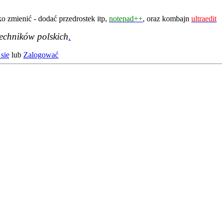
bko zmienić - dodać przedrostek itp,
notepad++
, oraz kombajn
ultraedit
techników polskich
.
się
lub
Zalogować