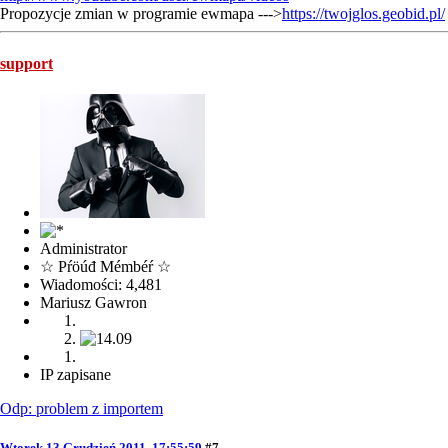
Propozycje zmian w programie ewmapa --->
https://twojglos.geobid.pl/
support
Administrator
☆ Pŕöúđ Mémbéŕ ☆
Wiadomości: 4,481
Mariusz Gawron
IP zapisane
Odp: problem z importem
Wtorek 13 Grudzień 2011, 17:55:59
#7