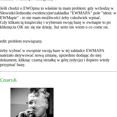
Jeśli chodzi o EWOpisu to właśnie tu mam problem: gdy wchodzę w
Słowniki\Jednostki ewidencyjne\zakładka "EWMAPA" pole "ident. w
EWMapie" - to nie mam możliwości żeby cokolwiek wpisać.
Gdy klikam tą książeczkę i wybieram swoją bazę w ewmapie to po
kliknięciu OK nic się nie dzieję. Już serio nie wiem o co come on.
edit: problem rozwiązany.
żeby wybrać w ewopisie swoją baze w tej zakładce EWMAPA
należało aktywować nową zmianę, uprzednio dodając do niej
dokument, kliknąc czarną strzałkę w górę (edycja) i dopiero wtedy
przypisać bazę.
Cezary.K