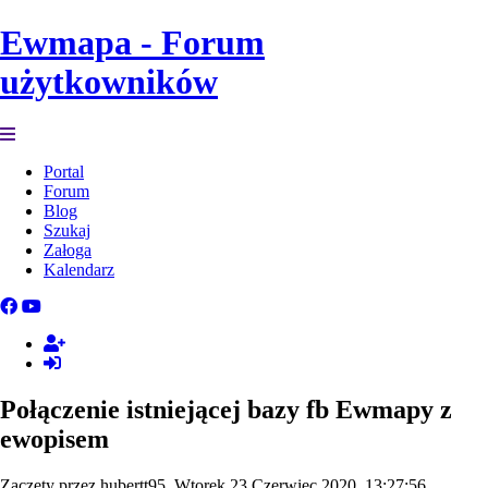
Ewmapa - Forum
użytkowników
Portal
Forum
Blog
Szukaj
Załoga
Kalendarz
Połączenie istniejącej bazy fb Ewmapy z
ewopisem
Zaczęty przez hubertt95, Wtorek 23 Czerwiec 2020, 13:27:56