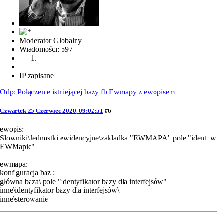
Moderator Globalny
Wiadomości: 597
IP zapisane
Odp: Połączenie istniejącej bazy fb Ewmapy z ewopisem
Czwartek 25 Czerwiec 2020, 09:02:51
#6
ewopis:
Słowniki\Jednostki ewidencyjne\zakładka "EWMAPA" pole "ident. w
EWMapie"
ewmapa:
konfiguracja baz :
główna baza\ pole "identyfikator bazy dla interfejsów"
inne\identyfikator bazy dla interfejsów\
inne\sterowanie