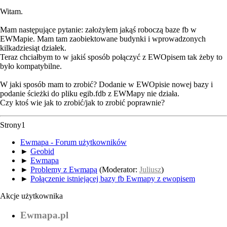
Witam.
Mam następujące pytanie: założyłem jakąś roboczą baze fb w
EWMapie. Mam tam zaobiektowane budynki i wprowadzonych
kilkadziesiąt działek.
Teraz chciałbym to w jakiś sposób połączyć z EWOpisem tak żeby to
było kompatybilne.
W jaki sposób mam to zrobić? Dodanie w EWOpisie nowej bazy i
podanie ścieżki do pliku egib.fdb z EWMapy nie działa.
Czy ktoś wie jak to zrobić/jak to zrobić poprawnie?
Strony
1
Ewmapa - Forum użytkowników
►
Geobid
►
Ewmapa
►
Problemy z Ewmapą
(Moderator:
Juliusz
)
►
Połączenie istniejącej bazy fb Ewmapy z ewopisem
Akcje użytkownika
Ewmapa.pl