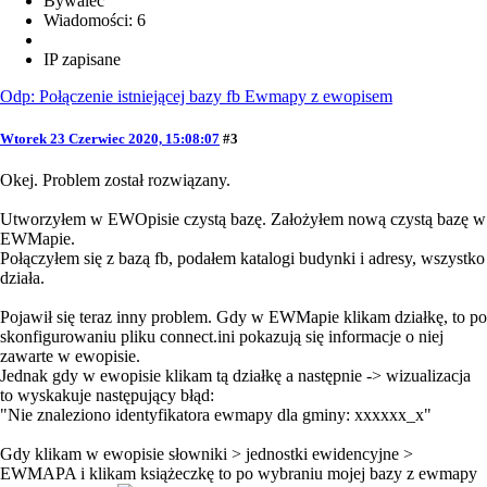
Bywalec
Wiadomości: 6
IP zapisane
Odp: Połączenie istniejącej bazy fb Ewmapy z ewopisem
Wtorek 23 Czerwiec 2020, 15:08:07
#3
Okej. Problem został rozwiązany.
Utworzyłem w EWOpisie czystą bazę. Założyłem nową czystą bazę w
EWMapie.
Połączyłem się z bazą fb, podałem katalogi budynki i adresy, wszystko
działa.
Pojawił się teraz inny problem. Gdy w EWMapie klikam działkę, to po
skonfigurowaniu pliku connect.ini pokazują się informacje o niej
zawarte w ewopisie.
Jednak gdy w ewopisie klikam tą działkę a następnie -> wizualizacja
to wyskakuje następujący błąd:
"Nie znaleziono identyfikatora ewmapy dla gminy: xxxxxx_x"
Gdy klikam w ewopisie słowniki > jednostki ewidencyjne >
EWMAPA i klikam książeczkę to po wybraniu mojej bazy z ewmapy