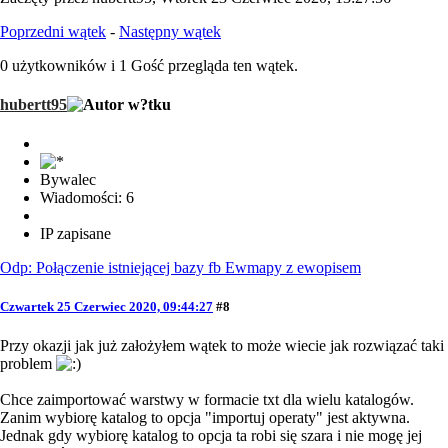
Poprzedni wątek
-
Następny wątek
0 użytkowników i 1 Gość przegląda ten wątek.
hubertt95
Bywalec
Wiadomości: 6
IP zapisane
Odp: Połączenie istniejącej bazy fb Ewmapy z ewopisem
Czwartek 25 Czerwiec 2020, 09:44:27
#8
Przy okazji jak już założyłem wątek to może wiecie jak rozwiązać taki
problem
Chce zaimportować warstwy w formacie txt dla wielu katalogów.
Zanim wybiorę katalog to opcja "importuj operaty" jest aktywna.
Jednak gdy wybiorę katalog to opcja ta robi się szara i nie mogę jej