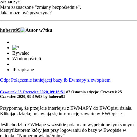
zaznaczyć.
Mam zaznaczone "zmiany bezpośrednie".
Jaka może być przyczyna?
hubertt95
Bywalec
Wiadomości: 6
IP zapisane
Odp: Połączenie istniejącej bazy fb Ewmapy z ewopisem
Czwartek 25 Czerwiec 2020, 09:16:51
#7
Ostatnia edycja
: Czwartek 25
Czerwiec 2020, 09:19:08 by hubertt95
Przypomnę, że przejście interfejsu z EWMAPY do EWOpisu działa.
Klikając działkę pojawiają się informację zawarte w EWOpisie.
Jeśli chodzi o EWMapę wszystkie pola mam wypełnione tym samym
identyfikatorem który jest przy logowaniu do bazy w Ewopisie w
okienku "Numer powiatu/gminy".