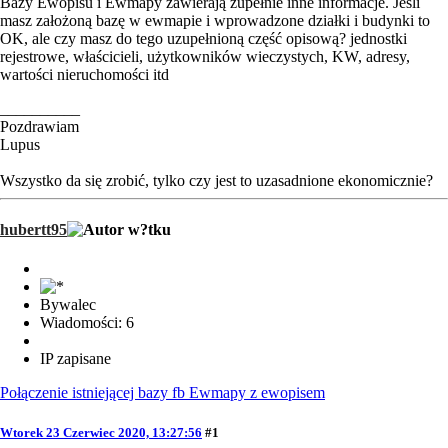
Bazy Ewopisu i Ewmapy zawierają zupełnie inne informacje. Jeśli
masz założoną bazę w ewmapie i wprowadzone działki i budynki to
OK, ale czy masz do tego uzupełnioną część opisową? jednostki
rejestrowe, właścicieli, użytkowników wieczystych, KW, adresy,
wartości nieruchomości itd
__________
Pozdrawiam
Lupus
Wszystko da się zrobić, tylko czy jest to uzasadnione ekonomicznie?
hubertt95
Bywalec
Wiadomości: 6
IP zapisane
Połączenie istniejącej bazy fb Ewmapy z ewopisem
Wtorek 23 Czerwiec 2020, 13:27:56
#1