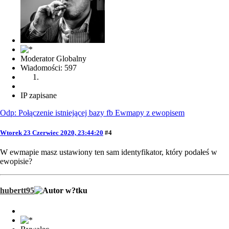
Moderator Globalny
Wiadomości: 597
IP zapisane
Odp: Połączenie istniejącej bazy fb Ewmapy z ewopisem
Wtorek 23 Czerwiec 2020, 23:44:20
#4
W ewmapie masz ustawiony ten sam identyfikator, który podałeś w
ewopisie?
hubertt95