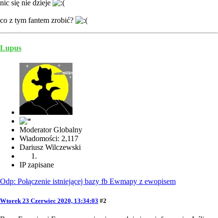
nic się nie dzieje
co z tym fantem zrobić?
Lupus
Moderator Globalny
Wiadomości: 2,117
Dariusz Wilczewski
IP zapisane
Odp: Połączenie istniejącej bazy fb Ewmapy z ewopisem
Wtorek 23 Czerwiec 2020, 13:34:03
#2