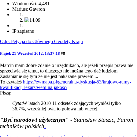
Wiadomości: 4,481
Mariusz Gawron
IP zapisane
Odp: Petycja do Głównego Geodety Kraju
Piątek 21 Wrzesień 2012, 13:37:18
#8
Marcin mam dobre zdanie o urzędnikach, ale jeżeli przepis prawa nie
sprzeciwia się temu, to dlaczego nie można tego dać ludziom.
Zasłanianie się tym że nie jest nakazane prawem ...
To czytałeś
https://ewmapa.pl/generalna-dyskusja-53/krajowe-ramy-
kwalifikacji-lekarstwem-na-jakosc/
Piszą:
Cytat
W latach 2010-11 odsetek zdających wyniósł tylko
36,7%, wcześniej była to połowa lub więcej.
"Być narodowi użytecznym"
- Stanisław Staszic, Patron
techników polskich
.