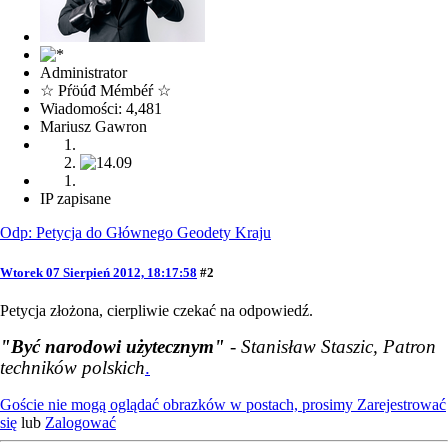
Administrator
☆ Pŕöúđ Mémbéŕ ☆
Wiadomości: 4,481
Mariusz Gawron
IP zapisane
Odp: Petycja do Głównego Geodety Kraju
Wtorek 07 Sierpień 2012, 18:17:58
#2
Petycja złożona, cierpliwie czekać na odpowiedź.
"Być narodowi użytecznym"
- Stanisław Staszic, Patron
techników polskich
.
Goście nie mogą oglądać obrazków w postach, prosimy
Zarejestrować
się
lub
Zalogować