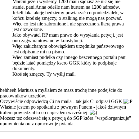
Marcin jeżeli wyślemy 1200 maili sądzisz że nic się nie
stanie, pani Anna odeśle nam hurtem na 1200 adresów.
Jeżeli taką akcję będziemy powtarzać co poniedziałek, w
końcu ktoś się zmęczy, o stalking nie mogą nas pozwać.
Więc co jest nie zabronione i nie sprzeczne z literą prawa
jest dozwolone.
Jako obywatel RP mam prawo do wysyłania petycji, jest
ono zagwarantowane w konstytucji.
Więc zakichanym obowiązkiem urzędnika państwowego
jest odpisanie mi na pismo.
Wiec zamiast pudelka czy innego bezcennego portalu pani
będzie latać pomiędzy ksero GGK który to podpisuje
dokumenty.
Ktoś się zmęczy, Ty wyślij mail.
hehheeh Mariusz a myślałem że masz trochę inne podejście do
pracowników urzędów.
Oczywiście odpowiedzą Ci na maila - tak jak Ci odpisał GGK
Właśnie jestem po spotkaniu z pewnym Panem - jakoś dziwnym
trafem powiedział to co napisałem wcześniej
Możesz też odezwać się z petycją do SGP która "współorganizuje"
uprawnienia oraz opracowuje pytania.