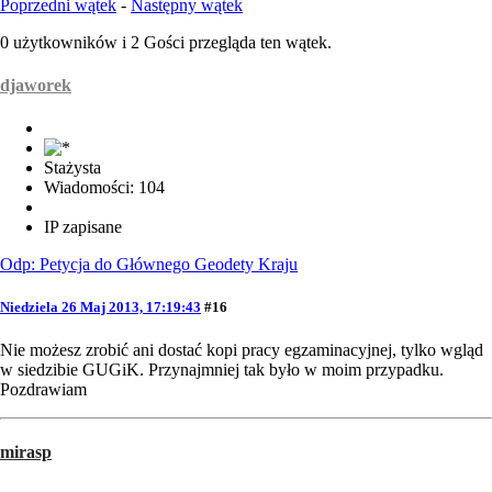
Poprzedni wątek
-
Następny wątek
0 użytkowników i 2 Gości przegląda ten wątek.
djaworek
Stażysta
Wiadomości: 104
IP zapisane
Odp: Petycja do Głównego Geodety Kraju
Niedziela 26 Maj 2013, 17:19:43
#16
Nie możesz zrobić ani dostać kopi pracy egzaminacyjnej, tylko wgląd
w siedzibie GUGiK. Przynajmniej tak było w moim przypadku.
Pozdrawiam
mirasp