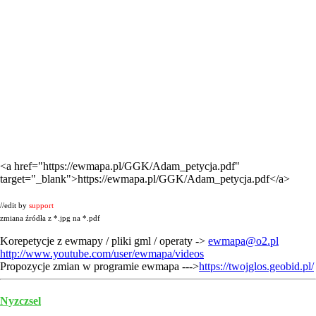
<a href="https://ewmapa.pl/GGK/Adam_petycja.pdf"
target="_blank">https://ewmapa.pl/GGK/Adam_petycja.pdf</a>
//edit by
support
zmiana źródła z *.jpg na *.pdf
Korepetycje z ewmapy / pliki gml / operaty ->
ewmapa@o2.pl
http://www.youtube.com/user/ewmapa/videos
Propozycje zmian w programie ewmapa --->
https://twojglos.geobid.pl/
Nyzczsel