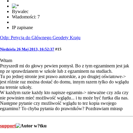
Bywalec
Wiadomości: 7
IP zapisane
Odp: Petycja do Głównego Geodety Kraju
Niedziela 26 Maj 2013, 16:52:37
#15
Witam
Przyszedł mi do głowy pewien pomysł. Bo z tym egzaminem jest jak
np ze sprawdzianem w szkole lub z egzaminem na studiach.
Tu po jednej stronie jest prawo autorskie, a po drugiej oświatowe->
jest różnie raz można dostać do domu, innym razem tylko do wglądu
na terenie szkoły.
W każdym razie każdy kto napisze egzamin-> nieważne czy zda czy
nie powinien mieć możliwość wglądu... i tu może być furtka dla nas.
Następne pytanie czy możliwość wglądu to tez kopia swojego
egzaminu? To chyba pytania do prawników? Pozdrawiam mirasp
support