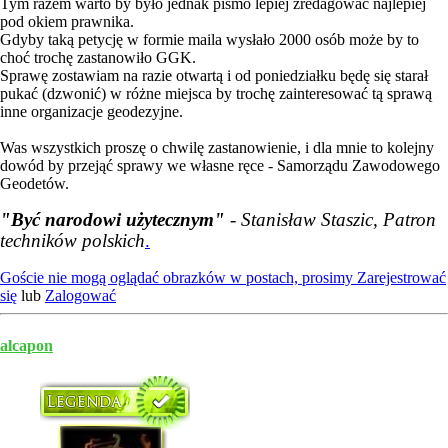
Tym razem warto by było jednak pismo lepiej zredagować najlepiej
pod okiem prawnika.
Gdyby taką petycję w formie maila wysłało 2000 osób może by to
choć trochę zastanowiło GGK.
Sprawę zostawiam na razie otwartą i od poniedziałku będę się starał
pukać (dzwonić) w różne miejsca by trochę zainteresować tą sprawą
inne organizacje geodezyjne.
Was wszystkich proszę o chwilę zastanowienie, i dla mnie to kolejny
dowód by przejąć sprawy we własne ręce - Samorządu Zawodowego
Geodetów.
"Być narodowi użytecznym"
- Stanisław Staszic, Patron
techników polskich
.
Goście nie mogą oglądać obrazków w postach, prosimy
Zarejestrować
się
lub
Zalogować
alcapon