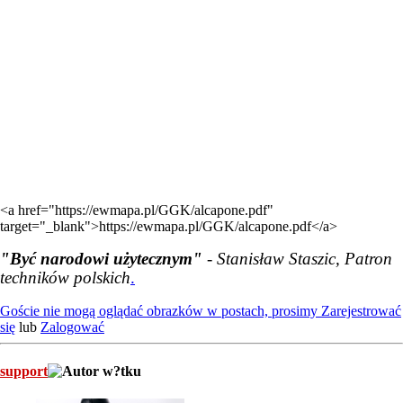
<a href="https://ewmapa.pl/GGK/alcapone.pdf"
target="_blank">https://ewmapa.pl/GGK/alcapone.pdf</a>
"Być narodowi użytecznym"
- Stanisław Staszic, Patron
techników polskich
.
Goście nie mogą oglądać obrazków w postach, prosimy
Zarejestrować
się
lub
Zalogować
support