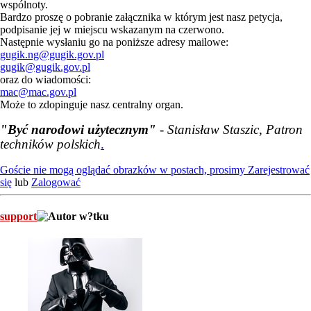
wspólnoty.
Bardzo proszę o pobranie załącznika w którym jest nasz petycja,
podpisanie jej w miejscu wskazanym na czerwono.
Następnie wysłaniu go na poniższe adresy mailowe:
gugik.ng@gugik.gov.pl
gugik@gugik.gov.pl
oraz do wiadomości:
mac@mac.gov.pl
Może to zdopinguje nasz centralny organ.
"Być narodowi użytecznym"
- Stanisław Staszic, Patron
techników polskich
.
Goście nie mogą oglądać obrazków w postach, prosimy
Zarejestrować
się
lub
Zalogować
support