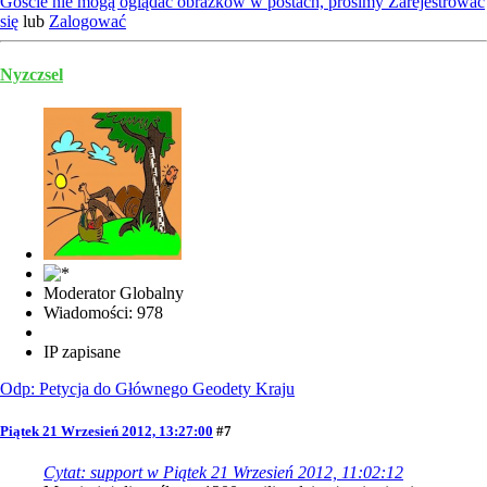
Goście nie mogą oglądać obrazków w postach, prosimy
Zarejestrować
się
lub
Zalogować
Nyzczsel
Moderator Globalny
Wiadomości: 978
IP zapisane
Odp: Petycja do Głównego Geodety Kraju
Piątek 21 Wrzesień 2012, 13:27:00
#7
Cytat: support w Piątek 21 Wrzesień 2012, 11:02:12