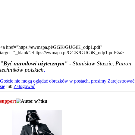
<a href="https://ewmapa.pl/GGK/GUGiK_odp1.pdf"
target="_blank">https://ewmapa.pl/GGK/GUGiK_odp1.pdf</a>
"Być narodowi użytecznym"
- Stanisław Staszic, Patron
techników polskich
.
Goście nie mogą oglądać obrazków w postach, prosimy
Zarejestrować
się
lub
Zalogować
support