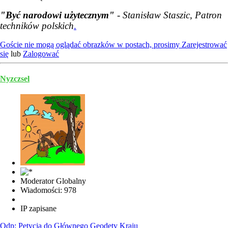
"Być narodowi użytecznym"
- Stanisław Staszic, Patron
techników polskich
.
Goście nie mogą oglądać obrazków w postach, prosimy
Zarejestrować
się
lub
Zalogować
Nyzczsel
Moderator Globalny
Wiadomości: 978
IP zapisane
Odp: Petycja do Głównego Geodety Kraju