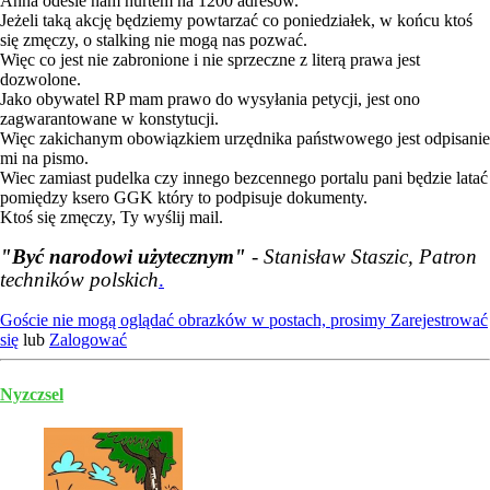
Anna odeśle nam hurtem na 1200 adresów.
Jeżeli taką akcję będziemy powtarzać co poniedziałek, w końcu ktoś
się zmęczy, o stalking nie mogą nas pozwać.
Więc co jest nie zabronione i nie sprzeczne z literą prawa jest
dozwolone.
Jako obywatel RP mam prawo do wysyłania petycji, jest ono
zagwarantowane w konstytucji.
Więc zakichanym obowiązkiem urzędnika państwowego jest odpisanie
mi na pismo.
Wiec zamiast pudelka czy innego bezcennego portalu pani będzie latać
pomiędzy ksero GGK który to podpisuje dokumenty.
Ktoś się zmęczy, Ty wyślij mail.
"Być narodowi użytecznym"
- Stanisław Staszic, Patron
techników polskich
.
Goście nie mogą oglądać obrazków w postach, prosimy
Zarejestrować
się
lub
Zalogować
Nyzczsel