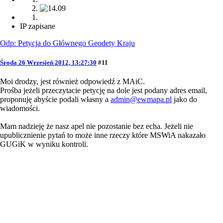
IP zapisane
Odp: Petycja do Głównego Geodety Kraju
Środa 26 Wrzesień 2012, 13:27:30
#11
Moi drodzy, jest również odpowiedź z MAiC.
Prośba jeżeli przeczytacie petycję na dole jest podany adres email,
proponuję abyście podali własny a
admin@ewmapa.pl
jako do
wiadomości.
Mam nadzieję że nasz apel nie pozostanie bez echa. Jeżeli nie
upublicznienie pytań to może inne rzeczy które MSWiA nakazało
GUGiK w wyniku kontroli.