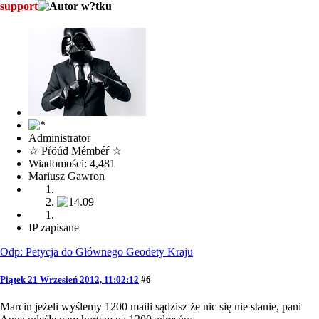
support
Administrator
☆ Pŕöúđ Mémbéŕ ☆
Wiadomości: 4,481
Mariusz Gawron
IP zapisane
Odp: Petycja do Głównego Geodety Kraju
Piątek 21 Wrzesień 2012, 11:02:12
#6
Marcin jeżeli wyślemy 1200 maili sądzisz że nic się nie stanie, pani