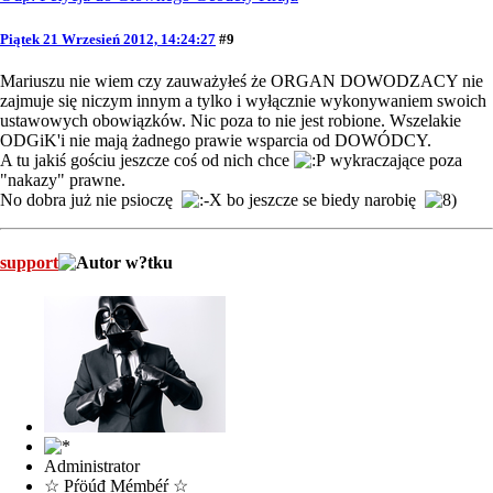
Piątek 21 Wrzesień 2012, 14:24:27
#9
Mariuszu nie wiem czy zauważyłeś że ORGAN DOWODZACY nie
zajmuje się niczym innym a tylko i wyłącznie wykonywaniem swoich
ustawowych obowiązków. Nic poza to nie jest robione. Wszelakie
ODGiK'i nie mają żadnego prawie wsparcia od DOWÓDCY.
A tu jakiś gościu jeszcze coś od nich chce
wykraczające poza
"nakazy" prawne.
No dobra już nie psioczę
bo jeszcze se biedy narobię
support
Administrator
☆ Pŕöúđ Mémbéŕ ☆