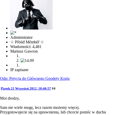
Administrator
☆ Pŕöúđ Mémbéŕ ☆
Wiadomości: 4,481
Mariusz Gawron
IP zapisane
Odp: Petycja do Głównego Geodety Kraju
Piątek 21 Wrzesień 2012, 10:46:57
#4
Moi drodzy,
Sam nie wiele mogę, lecz razem możemy więcej.
Przygotowujecie się na uprawnienia, lub chcecie pomóc w duchu