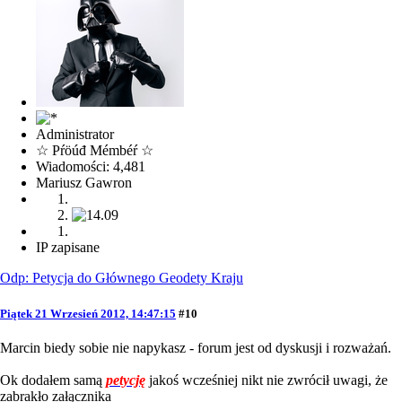
Administrator
☆ Pŕöúđ Mémbéŕ ☆
Wiadomości: 4,481
Mariusz Gawron
IP zapisane
Odp: Petycja do Głównego Geodety Kraju
Piątek 21 Wrzesień 2012, 14:47:15
#10
Marcin biedy sobie nie napykasz - forum jest od dyskusji i rozważań.
Ok dodałem samą
petycję
jakoś wcześniej nikt nie zwrócił uwagi, że
zabrakło załącznika