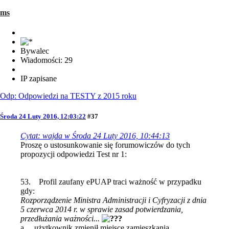
ms
Bywalec
Wiadomości: 29
IP zapisane
Odp: Odpowiedzi na TESTY z 2015 roku
Środa 24 Luty 2016, 12:03:22
#37
Cytat: wajda w Środa 24 Luty 2016, 10:44:13
Proszę o ustosunkowanie się forumowiczów do tych
propozycji odpowiedzi Test nr 1:
53. Profil zaufany ePUAP traci ważność w przypadku
gdy:
Rozporządzenie Ministra Administracji i Cyfryzacji z dnia
5 czerwca 2014 r. w sprawie zasad potwierdzania,
przedłużania ważności...
a. użytkownik zmienił miejsce zamieszkania,