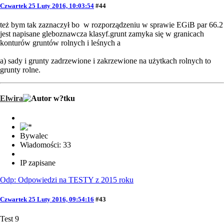
Czwartek 25 Luty 2016, 10:03:54
#44
też bym tak zaznaczył bo w rozporządzeniu w sprawie EGiB par 66.2
jest napisane gleboznawcza klasyf.grunt zamyka się w granicach
konturów gruntów rolnych i leśnych a
a) sady i grunty zadrzewione i zakrzewione na użytkach rolnych to
grunty rolne.
Elwira
Bywalec
Wiadomości: 33
IP zapisane
Odp: Odpowiedzi na TESTY z 2015 roku
Czwartek 25 Luty 2016, 09:54:16
#43
Test 9