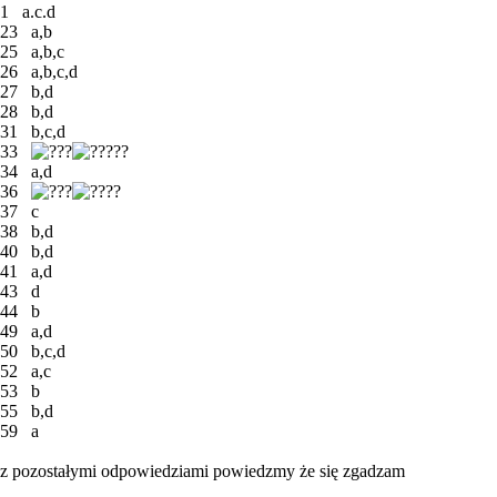
1 a.c.d
23 a,b
25 a,b,c
26 a,b,c,d
27 b,d
28 b,d
31 b,c,d
33
??
34 a,d
36
?
37 c
38 b,d
40 b,d
41 a,d
43 d
44 b
49 a,d
50 b,c,d
52 a,c
53 b
55 b,d
59 a
z pozostałymi odpowiedziami powiedzmy że się zgadzam