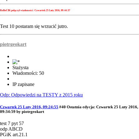
RoBoCIK połączył wiadomości:
Czwartek 25 Luty 2016, 09:44:37
Test 10 postaram się wrzucić jutro.
piotrgeokart
Stażysta
Wiadomości: 50
IP zapisane
Odp: Odpowiedzi na TESTY z 2015 roku
Czwartek 25 Luty 2016, 09:24:55
#40
Ostatnia edycja
: Czwartek 25 Luty 2016,
09:34:59 by piotrgeokart
test 7 pyt 57
odp ABCD
PGiK art.21.1