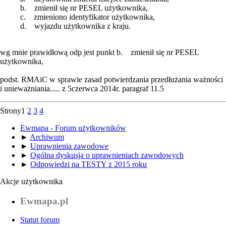
b. zmienił się nr PESEL użytkownika,
c. zmieniono identyfikator użytkownika,
d. wyjazdu użytkownika z kraju.
wg mnie prawidłową odp jest punkt b. zmienił się nr PESEL
użytkownika,
podst. RMAiC w sprawie zasad potwierdzania przedłużania ważności
i unieważniania..... z 5czerwca 2014r. paragraf 11.5
Strony
1
2
3
4
Ewmapa - Forum użytkowników
►
Archiwum
►
Uprawnienia zawodowe
►
Ogólna dyskusja o uprawnieniach zawodowych
►
Odpowiedzi na TESTY z 2015 roku
Akcje użytkownika
Ewmapa.pl
Statut forum