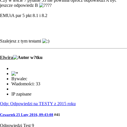
Czy w tescie 7 pytanie 53 nie powinna oprócz odpowiedzi A byc
jeszcze odpowiedz B
?
EMUiA par 5 pkt 8.1 i 8.2
Szalejesz z tym testami
Elwira
Bywalec
Wiadomości: 33
IP zapisane
Odp: Odpowiedzi na TESTY z 2015 roku
Czwartek 25 Luty 2016, 09:43:08
#41
Odpowiedzi Test 9