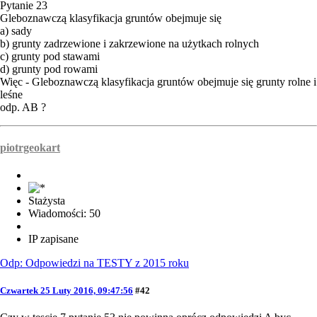
Pytanie 23
Gleboznawczą klasyfikacja gruntów obejmuje się
a) sady
b) grunty zadrzewione i zakrzewione na użytkach rolnych
c) grunty pod stawami
d) grunty pod rowami
Więc - Gleboznawczą klasyfikacja gruntów obejmuje się grunty rolne i
leśne
odp. AB ?
piotrgeokart
Stażysta
Wiadomości: 50
IP zapisane
Odp: Odpowiedzi na TESTY z 2015 roku
Czwartek 25 Luty 2016, 09:47:56
#42