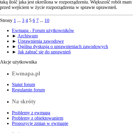
taką ilość jaka jest określona w rozporządzeniu. Większość robót mam
przed wejściem w życie rozporządzenia w sprawie uprawnień.
Strony
1
...
3
4
5
6
7
...
10
Ewmapa - Forum użytkowników
►
Archiwum
►
Uprawnienia zawodowe
►
Ogólna dyskusja o uprawnieniach zawodowych
►
Jak zabrać się do uprawnień
Akcje użytkownika
Ewmapa.pl
Statut forum
Regulamin forum
Na skróty
Problemy z ewmapą
Problemy z obiektowaniem
Propozycje zmian w ewmapie