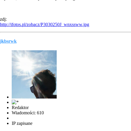
zdj:
http://ifotos.pl/zobacz/P3030250J_wnxssww.jpg
jkbsrwk
Redaktor
Wiadomości: 610
IP zapisane