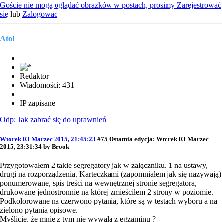
Goście nie mogą oglądać obrazków w postach, prosimy
Zarejestrować
się
lub
Zalogować
Atol
Redaktor
Wiadomości: 431
IP zapisane
Odp: Jak zabrać się do uprawnień
Wtorek 03 Marzec 2015, 21:45:23
#75
Ostatnia edycja
: Wtorek 03 Marzec
2015, 23:31:34 by Brook
Przygotowałem 2 takie segregatory jak w załączniku. 1 na ustawy,
drugi na rozporządzenia. Karteczkami (zapomniałem jak się nazywają)
ponumerowane, spis treści na wewnętrznej stronie segregatora,
drukowane jednostronnie na której zmieściłem 2 strony w poziomie.
Podkolorowane na czerwono pytania, które są w testach wyboru a na
zielono pytania opisowe.
Myślicie, że mnie z tym nie wywalą z egzaminu ?