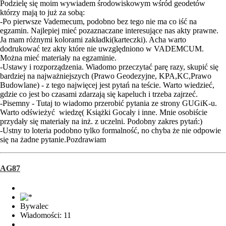
Podzielę się moim wywiadem środowiskowym wśród geodetów
którzy mają to już za sobą:
-Po pierwsze Vademecum, podobno bez tego nie ma co iść na
egzamin. Najlepiej mieć pozaznaczane interesujące nas akty prawne.
Ja mam różnymi kolorami zakładki(karteczki). Acha warto
dodrukować tez akty które nie uwzględniono w VADEMCUM.
Można mieć materiały na egzaminie.
-Ustawy i rozporządzenia. Wiadomo przeczytać parę razy, skupić się
bardziej na najważniejszych (Prawo Geodezyjne, KPA,KC,Prawo
Budowlane) - z tego najwięcej jest pytań na teście. Warto wiedzieć,
gdzie co jest bo czasami zdarzają się kapeluch i trzeba zajrzeć.
-Pisemny - Tutaj to wiadomo przerobić pytania ze strony GUGiK-u.
Warto odświeżyć wiedzę( Książki Gocały i inne. Mnie osobiście
przydały się materiały na inż. z uczelni. Podobny zakres pytań:)
-Ustny to loteria podobno tylko formalność, no chyba że nie odpowie
się na żadne pytanie.Pozdrawiam
AG87
Bywalec
Wiadomości: 11