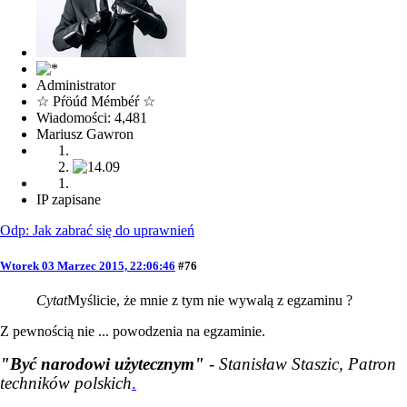
Administrator
☆ Pŕöúđ Mémbéŕ ☆
Wiadomości: 4,481
Mariusz Gawron
IP zapisane
Odp: Jak zabrać się do uprawnień
Wtorek 03 Marzec 2015, 22:06:46
#76
Cytat
Myślicie, że mnie z tym nie wywalą z egzaminu ?
Z pewnością nie ... powodzenia na egzaminie.
"Być narodowi użytecznym"
- Stanisław Staszic, Patron
techników polskich
.