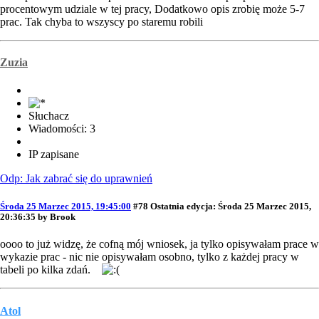
procentowym udziale w tej pracy, Dodatkowo opis zrobię może 5-7
prac. Tak chyba to wszyscy po staremu robili
Zuzia
Słuchacz
Wiadomości: 3
IP zapisane
Odp: Jak zabrać się do uprawnień
Środa 25 Marzec 2015, 19:45:00
#78
Ostatnia edycja
: Środa 25 Marzec 2015,
20:36:35 by Brook
oooo to już widzę, że cofną mój wniosek, ja tylko opisywałam prace w
wykazie prac - nic nie opisywałam osobno, tylko z każdej pracy w
tabeli po kilka zdań.
Atol