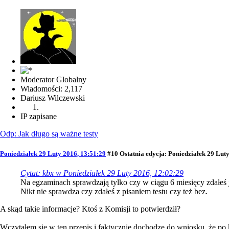
Moderator Globalny
Wiadomości: 2,117
Dariusz Wilczewski
IP zapisane
Odp: Jak długo są ważne testy
Poniedziałek 29 Luty 2016, 13:51:29
#10
Ostatnia edycja
: Poniedziałek 29 Lut
Cytat: kbx w Poniedziałek 29 Luty 2016, 12:02:29
Na egzaminach sprawdzają tylko czy w ciągu 6 miesięcy zdałeś ja
Nikt nie sprawdza czy zdałeś z pisaniem testu czy też bez.
A skąd takie informacje? Ktoś z Komisji to potwierdził?
Wczytałem się w ten przepis i faktycznie dochodzę do wniosku, że p