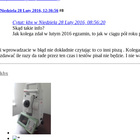
Niedziela 28 Luty 2016, 12:36:56
#8
Cytat: kbx w Niedziela 28 Luty 2016, 08:56:20
Skąd takie info?
Jak kolega zdał w lutym 2016 egzamin, to jak w ciągu pół roku p
i wprowadzacie w błąd nie dokładnie czytając to co inni piszą . Koleg
zdawać ile razy da rade przez ten czas i testów pisał nie będzie. I nie
kbx