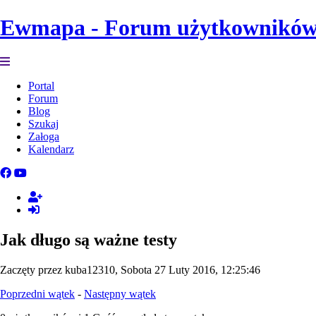
Ewmapa - Forum użytkownikó
Portal
Forum
Blog
Szukaj
Załoga
Kalendarz
Jak długo są ważne testy
Zaczęty przez kuba12310, Sobota 27 Luty 2016, 12:25:46
Poprzedni wątek
-
Następny wątek