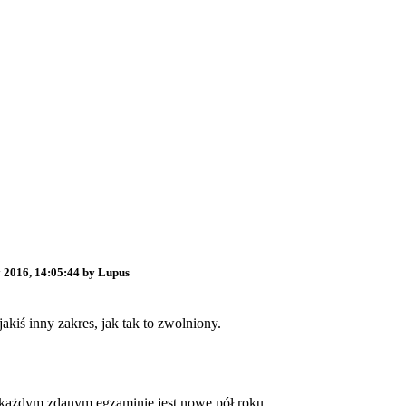
y 2016, 14:05:44 by Lupus
kiś inny zakres, jak tak to zwolniony.
o każdym zdanym egzaminie jest nowe pół roku.