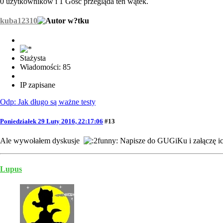
0 użytkowników i 1 Gość przegląda ten wątek.
kuba12310
Stażysta
Wiadomości: 85
IP zapisane
Odp: Jak długo są ważne testy
Poniedziałek 29 Luty 2016, 22:17:06
#13
Ale wywołałem dyskusje
Napisze do GUGiKu i załączę ich 
Lupus