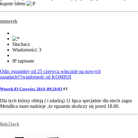
kupnie biletu
mmorek
Słuchacz
Wiadomości: 3
IP zapisane
Odp: egzaminy od 25 czerwca włacznie na nowych
zasadach!!!wiadomość od KOMISJI
Wtorek 03 Czerwiec 2014, 09:24:03
#3
Dla tych którzy obleją ( i zdadzą) 11 lipca specjalnie dla niech zagra
Metallica mam nadzieje ,że egzamin skończy się przed 18.00.
link2jack