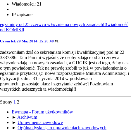
Wiadomości: 21
IP zapisane
egzaminy od 25 czerwca włacznie na nowych zasadach!!!wiadomość
od KOMISJI
Czwartek 29 Maj 2014, 15:20:40
#1
zadzwoniłam dziś do sekretariatu komisji kwalifikacyjnej pod nr 22
3337386. Tam Pan mi wyjaśnił, że osoby zdające od 25 czerwca
włącznie zdają na nowych zasadach, a GUGIK jest od tego, żeby nas
o tym powiadomić. Tak na prawdę zrobili to już w powiadomieniu o
egzaminie przytaczając nowe rozporządzenie Ministra Administracji i
Cyfryzacji z dnia 31 stycznia 2014 w podstawach
prawnych...pozostaje płacz i zgrzytanie zębów;] Pozdrawiam
wszystkich uciesznych ta wiadomością!!!
Strony
1
2
Ewmapa - Forum użytkowników
►
Archiwum
►
Uprawnienia zawodowe
►
Ogólna dyskusja o uprawnieniach zawodowych