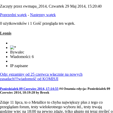
Zaczęty przez ewmapa_2014, Czwartek 29 Maj 2014, 15:20:40
Poprzedni wątek
-
Następny wątek
0 użytkowników i 1 Gość przegląda ten wątek.
Leonis
Bywalec
Wiadomości: 6
IP zapisane
Odp: egzaminy od 25 czerwca włacznie na nowych
zasadach!!!wiadomość od KOMISJI
Poniedziałek 09 Czerwiec 2014, 17:14:55
#4
Ostatnia edycja
: Poniedziałek 09
Czerwiec 2014, 18:19:28 by Brook
Zdaje 11 lipca, to o Metallice to chyba największy plus z tego co
przeglądam forum, testy wielokrotnego wyboru itd., testy trwają
godzinę więc na 18:00 na pewno zdążę, tylko głupio mi teraz myśleć o