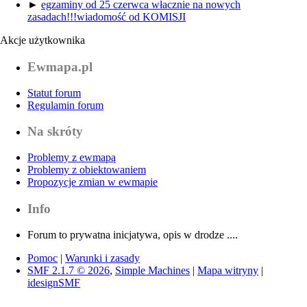
►
egzaminy od 25 czerwca włacznie na nowych
zasadach!!!wiadomość od KOMISJI
Akcje użytkownika
Ewmapa.pl
Statut forum
Regulamin forum
Na skróty
Problemy z ewmapą
Problemy z obiektowaniem
Propozycje zmian w ewmapie
Info
Forum to prywatna inicjatywa, opis w drodze ....
Pomoc
|
Warunki i zasady
SMF 2.1.7 © 2026
,
Simple Machines
|
Mapa witryny
|
idesignSMF