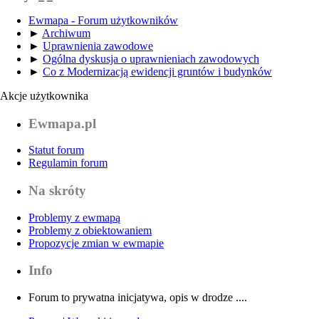
Ewmapa - Forum użytkowników
►
Archiwum
►
Uprawnienia zawodowe
►
Ogólna dyskusja o uprawnieniach zawodowych
►
Co z Modernizacją ewidencji gruntów i budynków
Akcje użytkownika
Ewmapa.pl
Statut forum
Regulamin forum
Na skróty
Problemy z ewmapą
Problemy z obiektowaniem
Propozycje zmian w ewmapie
Info
Forum to prywatna inicjatywa, opis w drodze ....