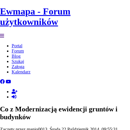
Ewmapa - Forum
użytkowników
Portal
Forum
Blog
Szukaj
Załoga
Kalendarz
Co z Modernizacją ewidencji gruntów i
budynków
Zaczęty przez manio0013, Środa 22 Październik 2014, 09:55:31