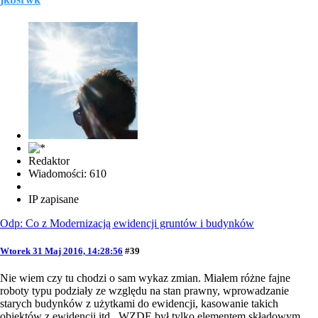
Redaktor
Wiadomości: 610
IP zapisane
Odp: Co z Modernizacją ewidencji gruntów i budynków
Wtorek 31 Maj 2016, 14:28:56
#39
Nie wiem czy tu chodzi o sam wykaz zmian. Miałem różne fajne
roboty typu podziały ze względu na stan prawny, wprowadzanie
starych budynków z użytkami do ewidencji, kasowanie takich
obiektów z ewidencji itd.. WZDE był tylko elementem składowym