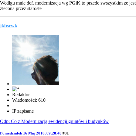
Wedłgu mnie def. modernizacja wg PGiK to przede swszystkim ze jest
zlecona przez staroste
jkbsrwk
Redaktor
Wiadomości: 610
IP zapisane
Odp: Co z Modernizacją ewidencji gruntów i budynków
Poniedziałek 16 Maj 2016, 09:28:40
#31