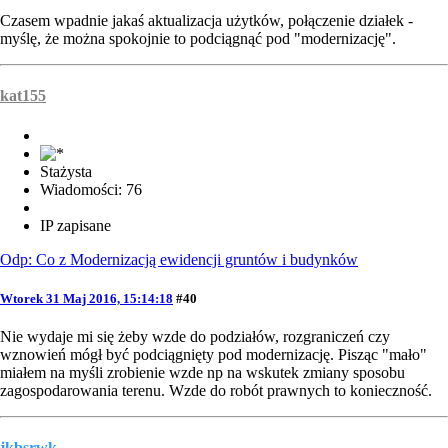
Czasem wpadnie jakaś aktualizacja użytków, połączenie działek -
myślę, że można spokojnie to podciągnąć pod "modernizację".
kat155
Stażysta
Wiadomości: 76
IP zapisane
Odp: Co z Modernizacją ewidencji gruntów i budynków
Wtorek 31 Maj 2016, 15:14:18
#40
Nie wydaje mi się żeby wzde do podziałów, rozgraniczeń czy
wznowień mógł być podciągnięty pod modernizację. Pisząc "mało"
miałem na myśli zrobienie wzde np na wskutek zmiany sposobu
zagospodarowania terenu. Wzde do robót prawnych to konieczność.
jkbsrwk