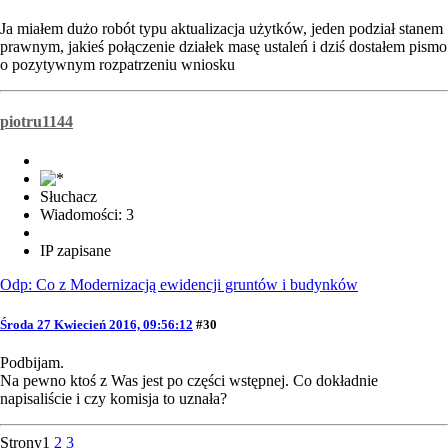
Ja miałem dużo robót typu aktualizacja użytków, jeden podział stanem
prawnym, jakieś połączenie działek masę ustaleń i dziś dostałem pismo
o pozytywnym rozpatrzeniu wniosku
piotru1144
Słuchacz
Wiadomości: 3
IP zapisane
Odp: Co z Modernizacją ewidencji gruntów i budynków
Środa 27 Kwiecień 2016, 09:56:12
#30
Podbijam.
Na pewno ktoś z Was jest po części wstępnej. Co dokładnie
napisaliście i czy komisja to uznała?
Strony
1
2
3