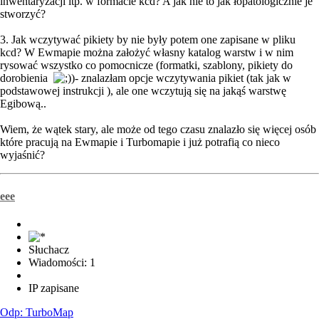
inwentaryzacji itp. w formacie kcd? A jak nie to jak łopatologicznie je
stworzyć?
3. Jak wczytywać pikiety by nie były potem one zapisane w pliku
kcd? W Ewmapie można założyć własny katalog warstw i w nim
rysować wszystko co pomocnicze (formatki, szablony, pikiety do
dorobienia
)- znalazłam opcje wczytywania pikiet (tak jak w
podstawowej instrukcji ), ale one wczytują się na jakąś warstwę
Egibową..
Wiem, że wątek stary, ale może od tego czasu znalazło się więcej osób
które pracują na Ewmapie i Turbomapie i już potrafią co nieco
wyjaśnić?
eee
Słuchacz
Wiadomości: 1
IP zapisane
Odp: TurboMap