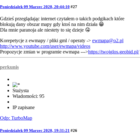
Poniedziałek 09 Marzec 2020, 20:44:10
#27
Gdzieś przeglądając internet czytałem o takich podgikach które
blokują dany obszar mapy gdy ktoś na nim działa 😁
Dla mnie paranoja ale niestety to się dzieje 🤤
Korepetycje z ewmapy / pliki gml / operaty ->
ewmapa@o2.pl
http://www.youtube.com/user/ewmapa/videos
Propozycje zmian w programie ewmapa --->
https://twojglos.geobid.pl/
perkunis
Stażysta
Wiadomości: 95
IP zapisane
Odp: TurboMap
Poniedziałek 09 Marzec 2020, 19:31:21
#26