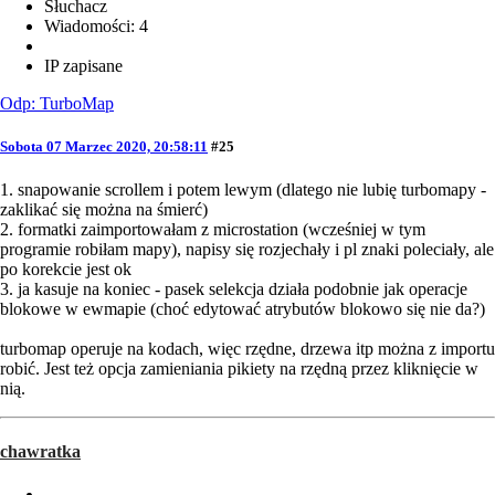
Słuchacz
Wiadomości: 4
IP zapisane
Odp: TurboMap
Sobota 07 Marzec 2020, 20:58:11
#25
1. snapowanie scrollem i potem lewym (dlatego nie lubię turbomapy -
zaklikać się można na śmierć)
2. formatki zaimportowałam z microstation (wcześniej w tym
programie robiłam mapy), napisy się rozjechały i pl znaki poleciały, ale
po korekcie jest ok
3. ja kasuje na koniec - pasek selekcja działa podobnie jak operacje
blokowe w ewmapie (choć edytować atrybutów blokowo się nie da?)
turbomap operuje na kodach, więc rzędne, drzewa itp można z importu
robić. Jest też opcja zamieniania pikiety na rzędną przez kliknięcie w
nią.
chawratka