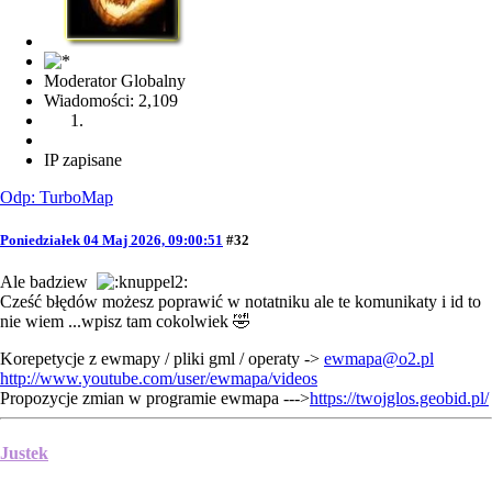
Moderator Globalny
Wiadomości: 2,109
IP zapisane
Odp: TurboMap
Poniedziałek 04 Maj 2026, 09:00:51
#32
Ale badziew
Cześć błędów możesz poprawić w notatniku ale te komunikaty i id to
nie wiem ...wpisz tam cokolwiek 🤣
Korepetycje z ewmapy / pliki gml / operaty ->
ewmapa@o2.pl
http://www.youtube.com/user/ewmapa/videos
Propozycje zmian w programie ewmapa --->
https://twojglos.geobid.pl/
Justek