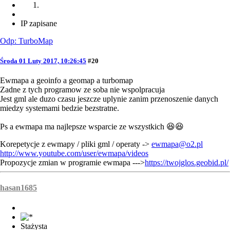
IP zapisane
Odp: TurboMap
Środa 01 Luty 2017, 10:26:45
#20
Ewmapa a geoinfo a geomap a turbomap
Zadne z tych programow ze soba nie wspolpracuja
Jest gml ale duzo czasu jeszcze uplynie zanim przenoszenie danych
miedzy systemami bedzie bezstratne.
Ps a ewmapa ma najlepsze wsparcie ze wszystkich 😆😆
Korepetycje z ewmapy / pliki gml / operaty ->
ewmapa@o2.pl
http://www.youtube.com/user/ewmapa/videos
Propozycje zmian w programie ewmapa --->
https://twojglos.geobid.pl/
hasan1685
Stażysta