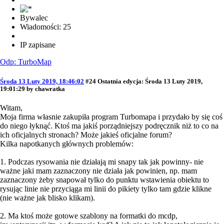
Bywalec
Wiadomości: 25
IP zapisane
Odp: TurboMap
Środa 13 Luty 2019, 18:46:02
#24
Ostatnia edycja
: Środa 13 Luty 2019,
19:01:29 by chawratka
Witam,
Moja firma własnie zakupiła program Turbomapa i przydało by się coś
do niego łyknąć. Ktoś ma jakiś porządniejszy podręcznik niż to co na
ich oficjalnych stronach? Może jakieś oficjalne forum?
Kilka napotkanych głównych problemów:
1. Podczas rysowania nie działają mi snapy tak jak powinny- nie
ważne jaki mam zaznaczony nie działa jak powinien, np. mam
zaznaczony żeby snapował tylko do punktu wstawienia obiektu to
rysując linie nie przyciąga mi linii do pikiety tylko tam gdzie klikne
(nie ważne jak blisko klikam).
2. Ma ktoś może gotowe szablony na formatki do mcdp,