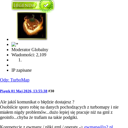
Moderator Globalny
Wiadomości: 2,109
IP zapisane
Odp: TurboMap
Piątek 01 Maj 2026, 13:55:38
#30
Ale jakiś komunikat o błędzie dostajesz ?
Osobiście sporo robię na danych pochodzących z turbomapy i nie
miałem nigdy problemów...dużo lepiej się pracuje niż na gml z
geoinfo...chyba że trafiam na takie podgiki.
Korepetycje z ewmapy / pliki gml / operaty ->
ewmapa@o2.pl