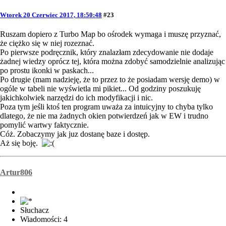
Wtorek 20 Czerwiec 2017, 18:50:48
#23
Ruszam dopiero z Turbo Map bo ośrodek wymaga i muszę przyznać,
że ciężko się w niej rozeznać.
Po pierwsze podręcznik, który znalazłam zdecydowanie nie dodaje
żadnej wiedzy oprócz tej, która można zdobyć samodzielnie analizując
po prostu ikonki w paskach...
Po drugie (mam nadzieję, że to przez to że posiadam wersję demo) w
ogóle w tabeli nie wyświetla mi pikiet... Od godziny poszukuję
jakichkolwiek narzędzi do ich modyfikacji i nic.
Poza tym jeśli ktoś ten program uważa za intuicyjny to chyba tylko
dlatego, że nie ma żadnych okien potwierdzeń jak w EW i trudno
pomylić wartwy faktycznie.
Cóż. Zobaczymy jak juz dostanę baze i dostęp.
Aż się boję.
Artur806
Słuchacz
Wiadomości: 4