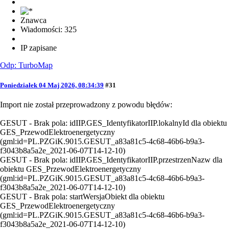
Znawca
Wiadomości: 325
IP zapisane
Odp: TurboMap
Poniedziałek 04 Maj 2026, 08:34:39
#31
Import nie został przeprowadzony z powodu błędów:
GESUT - Brak pola: idIIP.GES_IdentyfikatorIIP.lokalnyId dla obiektu
GES_PrzewodElektroenergetyczny
(gml:id=PL.PZGiK.9015.GESUT_a83a81c5-4c68-46b6-b9a3-
f3043b8a5a2e_2021-06-07T14-12-10)
GESUT - Brak pola: idIIP.GES_IdentyfikatorIIP.przestrzenNazw dla
obiektu GES_PrzewodElektroenergetyczny
(gml:id=PL.PZGiK.9015.GESUT_a83a81c5-4c68-46b6-b9a3-
f3043b8a5a2e_2021-06-07T14-12-10)
GESUT - Brak pola: startWersjaObiekt dla obiektu
GES_PrzewodElektroenergetyczny
(gml:id=PL.PZGiK.9015.GESUT_a83a81c5-4c68-46b6-b9a3-
f3043b8a5a2e_2021-06-07T14-12-10)