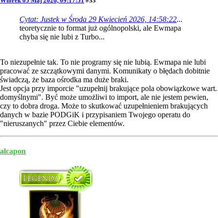
Wtorek 05 Maj 2026, 09:17:51
#33
Cytat: Justek w Środa 29 Kwiecień 2026, 14:58:22
...
teoretycznie to format już ogólnopolski, ale Ewmapa
chyba się nie lubi z Turbo...
To niezupełnie tak. To nie programy się nie lubią. Ewmapa nie lubi
pracować ze szczątkowymi danymi. Komunikaty o błędach dobitnie
świadczą, że baza ośrodka ma duże braki.
Jest opcja przy imporcie "uzupełnij brakujące pola obowiązkowe wart.
domyślnymi". Być może umożliwi to import, ale nie jestem pewien,
czy to dobra droga. Może to skutkować uzupełnieniem brakujących
danych w bazie PODGiK i przypisaniem Twojego operatu do
"nieruszanych" przez Ciebie elementów.
alcapon