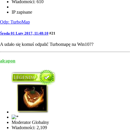
Wiadomości: 610
IP zapisane
Odp: TurboMap
Środa 01 Luty 2017, 11:48:10
#21
A udało się komuś odpalić Turbomapę na Win10??
alcapon
Moderator Globalny
Wiadomości: 2,109