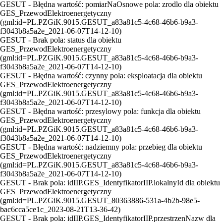
GESUT - Błędna wartość: pomiarNaOsnowe pola: zrodlo dla obiektu
GES_PrzewodElektroenergetyczny
(gml:id=PL.PZGiK.9015.GESUT_a83a81c5-4c68-46b6-b9a3-
f3043b8a5a2e_2021-06-07T14-12-10)
GESUT - Brak pola: status dla obiektu
GES_PrzewodElektroenergetyczny
(gml:id=PL.PZGiK.9015.GESUT_a83a81c5-4c68-46b6-b9a3-
f3043b8a5a2e_2021-06-07T14-12-10)
GESUT - Błędna wartość: czynny pola: eksploatacja dla obiektu
GES_PrzewodElektroenergetyczny
(gml:id=PL.PZGiK.9015.GESUT_a83a81c5-4c68-46b6-b9a3-
f3043b8a5a2e_2021-06-07T14-12-10)
GESUT - Błędna wartość: przesylowy pola: funkcja dla obiektu
GES_PrzewodElektroenergetyczny
(gml:id=PL.PZGiK.9015.GESUT_a83a81c5-4c68-46b6-b9a3-
f3043b8a5a2e_2021-06-07T14-12-10)
GESUT - Błędna wartość: nadziemny pola: przebieg dla obiektu
GES_PrzewodElektroenergetyczny
(gml:id=PL.PZGiK.9015.GESUT_a83a81c5-4c68-46b6-b9a3-
f3043b8a5a2e_2021-06-07T14-12-10)
GESUT - Brak pola: idIIP.GES_IdentyfikatorIIP.lokalnyId dla obiektu
GES_PrzewodElektroenergetyczny
(gml:id=PL.PZGiK.9015.GESUT_80363886-531a-4b2b-98e5-
bac6cca5ce1c_2023-08-21T13-36-42)
GESUT - Brak pola: idIIP.GES_IdentyfikatorIIP.przestrzenNazw dla