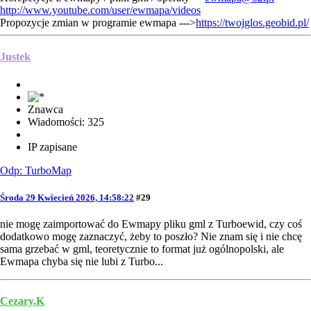
http://www.youtube.com/user/ewmapa/videos
Propozycje zmian w programie ewmapa --->
https://twojglos.geobid.pl/
Justek
Znawca
Wiadomości: 325
IP zapisane
Odp: TurboMap
Środa 29 Kwiecień 2026, 14:58:22
#29
nie mogę zaimportować do Ewmapy pliku gml z Turboewid, czy coś
dodatkowo mogę zaznaczyć, żeby to poszło? Nie znam się i nie chcę
sama grzebać w gml, teoretycznie to format już ogólnopolski, ale
Ewmapa chyba się nie lubi z Turbo...
Cezary.K