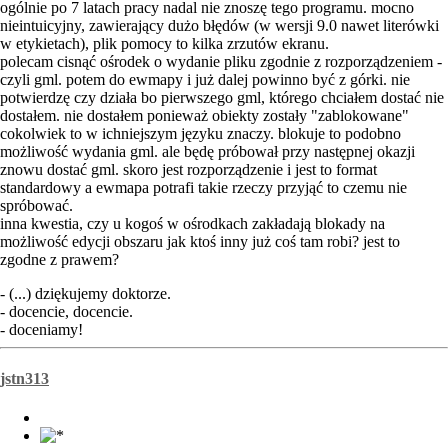
ogólnie po 7 latach pracy nadal nie znoszę tego programu. mocno
nieintuicyjny, zawierający dużo błędów (w wersji 9.0 nawet literówki
w etykietach), plik pomocy to kilka zrzutów ekranu.
polecam cisnąć ośrodek o wydanie pliku zgodnie z rozporządzeniem -
czyli gml. potem do ewmapy i już dalej powinno być z górki. nie
potwierdzę czy działa bo pierwszego gml, którego chciałem dostać nie
dostałem. nie dostałem ponieważ obiekty zostały "zablokowane"
cokolwiek to w ichniejszym języku znaczy. blokuje to podobno
możliwość wydania gml. ale będę próbował przy następnej okazji
znowu dostać gml. skoro jest rozporządzenie i jest to format
standardowy a ewmapa potrafi takie rzeczy przyjąć to czemu nie
spróbować.
inna kwestia, czy u kogoś w ośrodkach zakładają blokady na
możliwość edycji obszaru jak ktoś inny już coś tam robi? jest to
zgodne z prawem?
- (...) dziękujemy doktorze.
- docencie, docencie.
- doceniamy!
jstn313