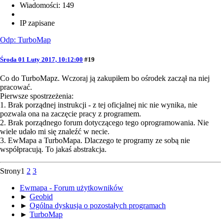
Wiadomości: 149
IP zapisane
Odp: TurboMap
Środa 01 Luty 2017, 10:12:00
#19
Co do TurboMapz. Wczoraj ją zakupiłem bo ośrodek zaczął na niej
pracować.
Pierwsze spostrzeżenia:
1. Brak porządnej instrukcji - z tej oficjalnej nic nie wynika, nie
pozwala ona na zaczęcie pracy z programem.
2. Brak porządnego forum dotyczącego tego oprogramowania. Nie
wiele udało mi się znaleźć w necie.
3. EwMapa a TurboMapa. Dlaczego te programy ze sobą nie
współpracują. To jakaś abstrakcja.
Strony
1
2
3
Ewmapa - Forum użytkowników
►
Geobid
►
Ogólna dyskusja o pozostałych programach
►
TurboMap