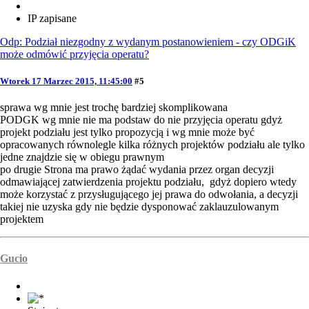
IP zapisane
Odp: Podział niezgodny z wydanym postanowieniem - czy ODGiK
może odmówić przyjęcia operatu?
Wtorek 17 Marzec 2015, 11:45:00
#5
sprawa wg mnie jest trochę bardziej skomplikowana
PODGK wg mnie nie ma podstaw do nie przyjęcia operatu gdyż
projekt podziału jest tylko propozycją i wg mnie może być
opracowanych równolegle kilka różnych projektów podziału ale tylko
jedne znajdzie się w obiegu prawnym
po drugie Strona ma prawo żądać wydania przez organ decyzji
odmawiającej zatwierdzenia projektu podziału, gdyż dopiero wtedy
może korzystać z przysługującego jej prawa do odwołania, a decyzji
takiej nie uzyska gdy nie będzie dysponować zaklauzulowanym
projektem
Gucio