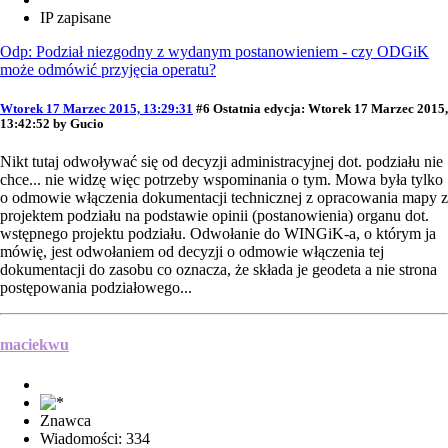
IP zapisane
Odp: Podział niezgodny z wydanym postanowieniem - czy ODGiK
może odmówić przyjęcia operatu?
Wtorek 17 Marzec 2015, 13:29:31
#6
Ostatnia edycja
: Wtorek 17 Marzec 2015,
13:42:52 by Gucio
Nikt tutaj odwoływać się od decyzji administracyjnej dot. podziału nie
chce... nie widzę więc potrzeby wspominania o tym. Mowa była tylko
o odmowie włączenia dokumentacji technicznej z opracowania mapy z
projektem podziału na podstawie opinii (postanowienia) organu dot.
wstępnego projektu podziału. Odwołanie do WINGiK-a, o którym ja
mówię, jest odwołaniem od decyzji o odmowie włączenia tej
dokumentacji do zasobu co oznacza, że składa je geodeta a nie strona
postępowania podziałowego...
maciekwu
Znawca
Wiadomości: 334