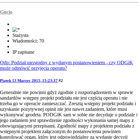
Gucio
Stażysta
Wiadomości: 70
IP zapisane
Odp: Podział niezgodny z wydanym postanowieniem - czy ODGiK
może odmówić przyjęcia operatu?
Piątek 13 Marzec 2015, 15:23:37
#2
Generalnie nie powinni gdyż zgodnie z rozporządzeniem w sprawie
sandardów wstępny projekt podziału nie jest częścią operatu i nie
trzeba go w operacie zamieszczać. Zresztą wstępny projekt podziału i
uzyskanie pozytywnej opinii nie jest nawet zadaniem, które musi
wykonywać geodeta. PODGiK sam w sobie nie decyduje o podziale i
jego zadaniem jest sprawdzenie zgodności wykonania samej mapy z
obowiązującymi przepisami. Zgodność mapy z projektem podziału z
wstępnym projektem załączonym do postanowienia powinien
konrolować organ, który jest odpowiedzialny za wydanie decyzji