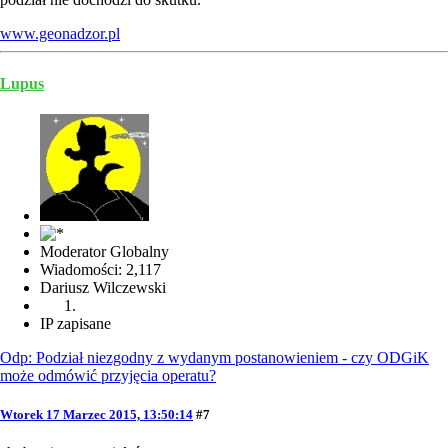
www.geonadzor.pl
Lupus
Moderator Globalny
Wiadomości: 2,117
Dariusz Wilczewski
IP zapisane
Odp: Podział niezgodny z wydanym postanowieniem - czy ODGiK
może odmówić przyjęcia operatu?
Wtorek 17 Marzec 2015, 13:50:14
#7