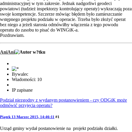
administracyjnej w tym zakresie. Jednak nadgorliwi geodeci
powiatowi (tudzież inspektorzy kontrolujący operaty) wykraczają poza
swoje kompetencje. Szczerze mówiąc błędem było zamieszczanie
wstępnego projektu podziału w operacie. Trzeba było złożyć operat
bez niego a jeżeli starosta odmówiłby włączenia z tego powodu
operatu do zasobu to pisać do WINGiK-a.
Pozdrawiam.
AniAni
Bywalec
Wiadomości: 10
IP zapisane
Podział niezgodny z wydanym postanowieniem - czy ODGiK może
odmówić przyjęcia operatu?
Piątek 13 Marzec 2015, 14:46:11
#1
Urząd gminy wydał postanowienie na projekt podziału działki.