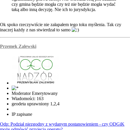
czy gmina będzie mogła czy też nie będzie mogła wydać
taką albo inną decyzję. Nie ich to jurysdykcja.
Ok spoko rzeczywiście nie załapałem tego toku myślenia. Tak czy
inaczej każdy z nas stwierdzał to samo
Przemek Zalewski
Moderator Emerytowany
Wiadomości: 163
geodeta uprawniony 1,2,4
IP zapisane
Odp: Podział niezgodny z wydanym postanowieniem - czy ODGiK
może odmówić przyjęcia operatu?