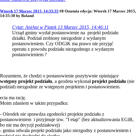
Wtorek 17 Marzec 2015, 14:33:35
#8
Ostatnia edycja
: Wtorek 17 Marzec 2015,
14:35:30 by Roland
Cytat: AniAni w Piątek 13 Marzec 2015, 14:46:11
Urząd gminy wydał postanowienie na projekt podziału
działki. Podział zrobiony niezgodnie z wydanym
postanowieniem. Czy ODGiK ma prawo nie przyjąć
operatu z powodu podziału niezgodnego z wydanym
postanowieniem ?
Rozumiem, że chodzi o postanowienie pozytywnie opiniujące
wstępny projekt podziału
, a geodeta wykonał
projekt podziału
(nie
podział) niezgodnie ze wstępnym projektem i postanowieniem.
ecia ma rację.
Moim zdaniem w takim przypadku:
- Ośrodek nie sprawdza zgodności projektu podziału z
postanowieniem i przyjmuje tzw. "I etap" (bez aktualizowania EGiB,
bo nie ma decyzji podziałowej)
- gmina odwala projekt podziału jako niezgodny z postanowieniem i
podział nie dochodzi do skutku.