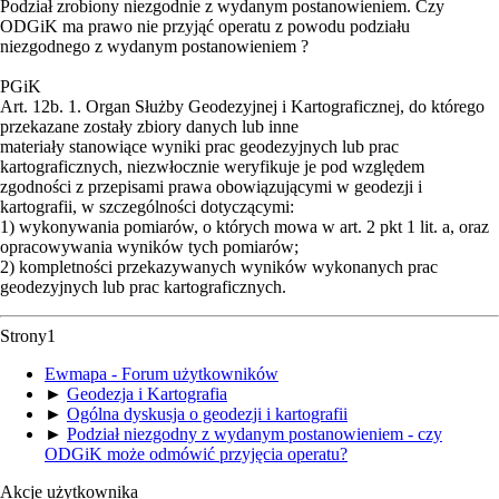
Podział zrobiony niezgodnie z wydanym postanowieniem. Czy
ODGiK ma prawo nie przyjąć operatu z powodu podziału
niezgodnego z wydanym postanowieniem ?
PGiK
Art. 12b. 1. Organ Służby Geodezyjnej i Kartograficznej, do którego
przekazane zostały zbiory danych lub inne
materiały stanowiące wyniki prac geodezyjnych lub prac
kartograficznych, niezwłocznie weryfikuje je pod względem
zgodności z przepisami prawa obowiązującymi w geodezji i
kartografii, w szczególności dotyczącymi:
1) wykonywania pomiarów, o których mowa w art. 2 pkt 1 lit. a, oraz
opracowywania wyników tych pomiarów;
2) kompletności przekazywanych wyników wykonanych prac
geodezyjnych lub prac kartograficznych.
Strony
1
Ewmapa - Forum użytkowników
►
Geodezja i Kartografia
►
Ogólna dyskusja o geodezji i kartografii
►
Podział niezgodny z wydanym postanowieniem - czy
ODGiK może odmówić przyjęcia operatu?
Akcje użytkownika