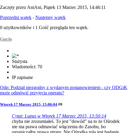
Zaczęty przez AniAni, Piątek 13 Marzec 2015, 14:46:11
Poprzedni wątek
-
Następny wątek
0 użytkowników i 1 Gość przegląda ten wątek.
Gucio
Stażysta
Wiadomości: 70
IP zapisane
Odp: Podział niezgodny z wydanym postanowieniem - czy ODGiK
może odmówić przyjęcia operatu?
Wtorek 17 Marzec 2015, 15:06:04
#9
Cytat: Lupus w Wtorek 17 Marzec 2015, 13:50:14
chyba nie zrozumiałeś. To jest "dowód" na to że Ośrodek
nie ma prawa odmawiać włączenia do Zasobu, bo
ograniczałby prawa strony. Nie Ośrodka rolą jest badanie