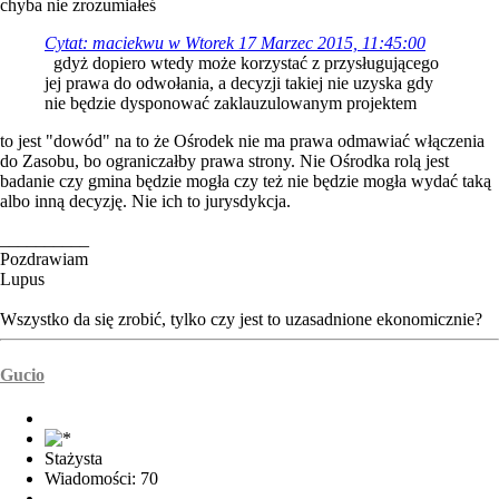
chyba nie zrozumiałeś
Cytat: maciekwu w Wtorek 17 Marzec 2015, 11:45:00
gdyż dopiero wtedy może korzystać z przysługującego
jej prawa do odwołania, a decyzji takiej nie uzyska gdy
nie będzie dysponować zaklauzulowanym projektem
to jest "dowód" na to że Ośrodek nie ma prawa odmawiać włączenia
do Zasobu, bo ograniczałby prawa strony. Nie Ośrodka rolą jest
badanie czy gmina będzie mogła czy też nie będzie mogła wydać taką
albo inną decyzję. Nie ich to jurysdykcja.
__________
Pozdrawiam
Lupus
Wszystko da się zrobić, tylko czy jest to uzasadnione ekonomicznie?
Gucio
Stażysta
Wiadomości: 70