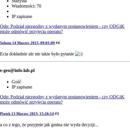
Stażysta
Wiadomości: 70
IP zapisane
Odp: Podział niezgodny z wydanym postanowieniem - czy ODGiK
może odmówić przyjęcia operatu?
Sobota 14 Marzec 2015, 09:01:09
#4
Ecia dokładnie ale nie takie było pytanie
e-geo@info-lab.pl
Gość
IP zapisane
Odp: Podział niezgodny z wydanym postanowieniem - czy ODGiK
może odmówić przyjęcia operatu?
Piątek 13 Marzec 2015, 15:26:14
#3
a co z tego, że przyjmie jak gmina nie wyda decyzji...