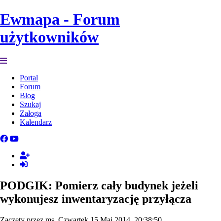
Ewmapa - Forum
użytkowników
Portal
Forum
Blog
Szukaj
Załoga
Kalendarz
PODGIK: Pomierz cały budynek jeżeli
wykonujesz inwentaryzację przyłącza
Zaczęty przez ms, Czwartek 15 Maj 2014, 20:38:50