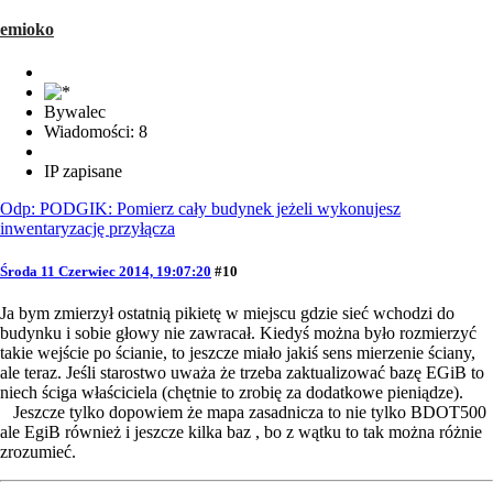
emioko
Bywalec
Wiadomości: 8
IP zapisane
Odp: PODGIK: Pomierz cały budynek jeżeli wykonujesz
inwentaryzację przyłącza
Środa 11 Czerwiec 2014, 19:07:20
#10
Ja bym zmierzył ostatnią pikietę w miejscu gdzie sieć wchodzi do
budynku i sobie głowy nie zawracał. Kiedyś można było rozmierzyć
takie wejście po ścianie, to jeszcze miało jakiś sens mierzenie ściany,
ale teraz. Jeśli starostwo uważa że trzeba zaktualizować bazę EGiB to
niech ściga właściciela (chętnie to zrobię za dodatkowe pieniądze).
Jeszcze tylko dopowiem że mapa zasadnicza to nie tylko BDOT500
ale EgiB również i jeszcze kilka baz , bo z wątku to tak można różnie
zrozumieć.