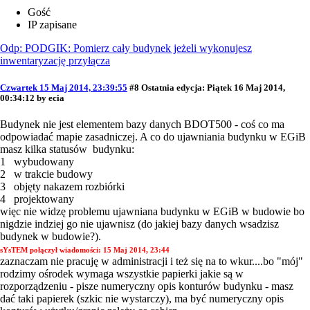
Gość
IP zapisane
Odp: PODGIK: Pomierz cały budynek jeżeli wykonujesz
inwentaryzację przyłącza
Czwartek 15 Maj 2014, 23:39:55
#8
Ostatnia edycja
: Piątek 16 Maj 2014,
00:34:12 by ecia
Budynek nie jest elementem bazy danych BDOT500 - coś co ma
odpowiadać mapie zasadniczej. A co do ujawniania budynku w EGiB
masz kilka statusów budynku:
1 wybudowany
2 w trakcie budowy
3 objęty nakazem rozbiórki
4 projektowany
więc nie widzę problemu ujawniana budynku w EGiB w budowie bo
nigdzie indziej go nie ujawnisz (do jakiej bazy danych wsadzisz
budynek w budowie?).
sYsTEM połączył wiadomości:
15 Maj 2014, 23:44
zaznaczam nie pracuję w administracji i też się na to wkur....bo "mój"
rodzimy ośrodek wymaga wszystkie papierki jakie są w
rozporządzeniu - pisze numeryczny opis konturów budynku - masz
dać taki papierek (szkic nie wystarczy), ma być numeryczny opis