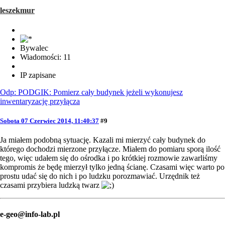
leszekmur
Bywalec
Wiadomości: 11
IP zapisane
Odp: PODGIK: Pomierz cały budynek jeżeli wykonujesz
inwentaryzację przyłącza
Sobota 07 Czerwiec 2014, 11:40:37
#9
Ja miałem podobną sytuację. Kazali mi mierzyć cały budynek do
którego dochodzi mierzone przyłącze. Miałem do pomiaru sporą ilość
tego, więc udałem się do ośrodka i po krótkiej rozmowie zawarliśmy
kompromis że będę mierzył tylko jedną ścianę. Czasami więc warto po
prostu udać się do nich i po ludzku porozmawiać. Urzędnik też
czasami przybiera ludzką twarz
e-geo@info-lab.pl