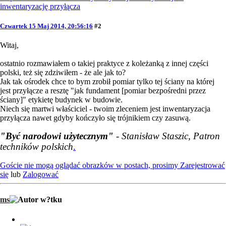
inwentaryzację przyłącza
Czwartek 15 Maj 2014, 20:56:16
#2
Witaj,
ostatnio rozmawiałem o takiej praktyce z koleżanką z innej części
polski, też się zdziwiłem - że ale jak to?
Jak tak ośrodek chce to bym zrobił pomiar tylko tej ściany na której
jest przyłącze a resztę "jak fundament [pomiar bezpośredni przez
ściany]" etykietę budynek w budowie.
Niech się martwi właściciel - twoim zleceniem jest inwentaryzacja
przyłącza nawet gdyby kończyło się trójnikiem czy zasuwą.
"Być narodowi użytecznym"
- Stanisław Staszic, Patron
techników polskich
.
Goście nie mogą oglądać obrazków w postach, prosimy
Zarejestrować
się
lub
Zalogować
ms