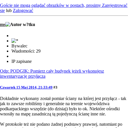
Goście nie mogą oglądać obrazków w postach, prosimy
Zarejestrować
się
lub
Zalogować
ms
Bywalec
Wiadomości: 29
IP zapisane
Odp: PODGIK: Pomierz cały budynek jeżeli wykonujesz
inwentaryzację przyłącza
Czwartek 15 Maj 2014, 21:33:49
#3
Dokładnie wykonany został pomiar ściany na której jest przyłącz - tak
jak to zawsze robiliśmy i generalnie na terenie województwa
podkarpackiego wszędzie (do dzisiaj) było to ok. Niektóre ośrodki
wnosiły na mapę zasadniczą tą pojedynczą ścianę inne nie.
W protokole też nie podano żadnej podstawy prawnej, natomiast po