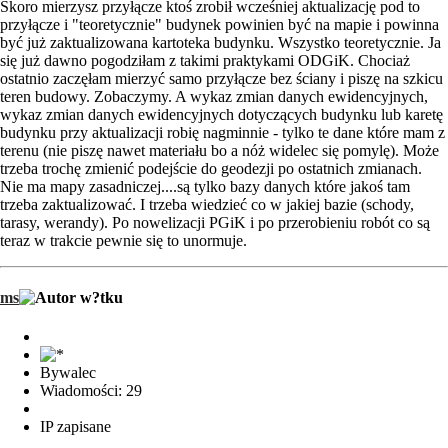
Skoro mierzysz przyłącze ktoś zrobił wcześniej aktualizację pod to
przyłącze i "teoretycznie" budynek powinien być na mapie i powinna
być już zaktualizowana kartoteka budynku. Wszystko teoretycznie. Ja
się już dawno pogodziłam z takimi praktykami ODGiK. Chociaż
ostatnio zaczęłam mierzyć samo przyłącze bez ściany i piszę na szkicu
teren budowy. Zobaczymy. A wykaz zmian danych ewidencyjnych,
wykaz zmian danych ewidencyjnych dotyczących budynku lub karetę
budynku przy aktualizacji robię nagminnie - tylko te dane które mam z
terenu (nie piszę nawet materiału bo a nóż widelec się pomylę). Może
trzeba trochę zmienić podejście do geodezji po ostatnich zmianach.
Nie ma mapy zasadniczej....są tylko bazy danych które jakoś tam
trzeba zaktualizować. I trzeba wiedzieć co w jakiej bazie (schody,
tarasy, werandy). Po nowelizacji PGiK i po przerobieniu robót co są
teraz w trakcie pewnie się to unormuje.
ms
Bywalec
Wiadomości: 29
IP zapisane