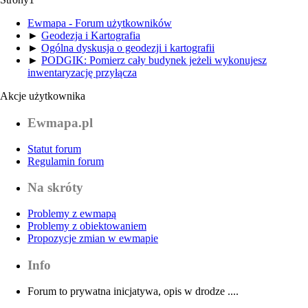
Ewmapa - Forum użytkowników
►
Geodezja i Kartografia
►
Ogólna dyskusja o geodezji i kartografii
►
PODGIK: Pomierz cały budynek jeżeli wykonujesz
inwentaryzację przyłącza
Akcje użytkownika
Ewmapa.pl
Statut forum
Regulamin forum
Na skróty
Problemy z ewmapą
Problemy z obiektowaniem
Propozycje zmian w ewmapie
Info
Forum to prywatna inicjatywa, opis w drodze ....