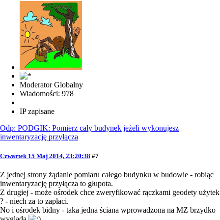
Moderator Globalny
Wiadomości: 978
IP zapisane
Odp: PODGIK: Pomierz cały budynek jeżeli wykonujesz
inwentaryzację przyłącza
Czwartek 15 Maj 2014, 23:20:38
#7
Z jednej strony żądanie pomiaru całego budynku w budowie - robiąc
inwentaryzację przyłącza to głupota.
Z drugiej - może ośrodek chce zweryfikować rączkami geodety użytek
? - niech za to zapłaci.
No i ośrodek bidny - taka jedna ściana wprowadzona na MZ brzydko
wygląda