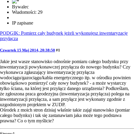
Bywalec
Wiadomości: 29
IP zapisane
PODGIK: Pomierz cały budynek jeżeli wykonujesz inwentaryzację
przyłącza
Czwartek 15 Maj 2014, 20:38:50
#1
Jakie jest wasze stanowisko odnośnie pomiaru całego budynku przy
inwentaryzacji powykonawczej przyłącza do nowego budynku? Czy
wykonawca zgłaszający inwentaryzację przyłącza
wodociągu/gazociągu/kabla energetycznego itp. w ośrodku powinien
obowiązkowo pomierzyć cały nowy budynek? - a może wystarczy
tylko ściana, na której jest przyłącz danego urządzenia? Podkreślam,
że zgłoszona praca geodezyjna (inwentaryzacja przyłącza) polega na
inwentaryzacji przyłącza, a sam przyłącz jest wykonany zgodnie z
uzgodnionym projektem w ZUDP.
Ośrodek z moich stron dzisiaj właśnie takie zajął stanowisko (pomiar
całego budynku) i tak się zastanawiam jaka może tego podstawa
prawna? Co o tym myślicie?
Strony
1