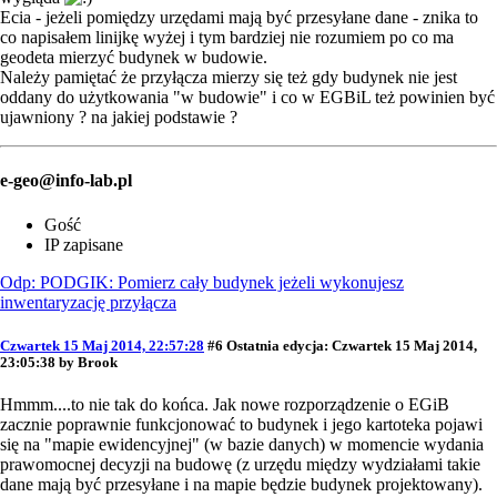
Ecia - jeżeli pomiędzy urzędami mają być przesyłane dane - znika to
co napisałem linijkę wyżej i tym bardziej nie rozumiem po co ma
geodeta mierzyć budynek w budowie.
Należy pamiętać że przyłącza mierzy się też gdy budynek nie jest
oddany do użytkowania "w budowie" i co w EGBiL też powinien być
ujawniony ? na jakiej podstawie ?
e-geo@info-lab.pl
Gość
IP zapisane
Odp: PODGIK: Pomierz cały budynek jeżeli wykonujesz
inwentaryzację przyłącza
Czwartek 15 Maj 2014, 22:57:28
#6
Ostatnia edycja
: Czwartek 15 Maj 2014,
23:05:38 by Brook
Hmmm....to nie tak do końca. Jak nowe rozporządzenie o EGiB
zacznie poprawnie funkcjonować to budynek i jego kartoteka pojawi
się na "mapie ewidencyjnej" (w bazie danych) w momencie wydania
prawomocnej decyzji na budowę (z urzędu między wydziałami takie
dane mają być przesyłane i na mapie będzie budynek projektowany).