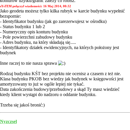
konturów użytku/granic zależy co robisz.
sYsTEM połączył wiadomości:
16 Maj 2014, 00:32
Jako geodeta możesz tylko kilka rubryk w karcie budynku wypełnić
bezspornie:
- Identyfikator budynku (jak go zarezerwujesz w ośrodku)
- Status budynku 1 lub 2
- Numeryczny opis konturu budynku
- Pole powierzchni zabudowy budynku
- Adres budynku, na który składają się.....
- Identyfikatory działek ewidencyjnych, na których położony jest
budynek
Inne raczej to nie nasza sprawa
Rodzaj budynku KŚT bez projektu nie ocenisz a czasem z też nie.
Klasa budynku PKOB bez wiedzy jak budynek w księgowości jest
amortyzowany to już w ogóle lepiej nie tykać.
Data zakończenia budowy/przebudowy a skąd Ty masz wiedzieć
kiedy klient wystąpi do nadzoru o oddanie budynku.
Trzeba się jakoś bronić:)
Nyzczsel