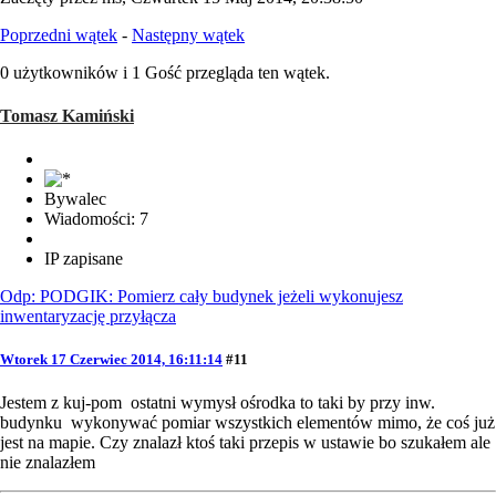
Poprzedni wątek
-
Następny wątek
0 użytkowników i 1 Gość przegląda ten wątek.
Tomasz Kamiński
Bywalec
Wiadomości: 7
IP zapisane
Odp: PODGIK: Pomierz cały budynek jeżeli wykonujesz
inwentaryzację przyłącza
Wtorek 17 Czerwiec 2014, 16:11:14
#11
Jestem z kuj-pom ostatni wymysł ośrodka to taki by przy inw.
budynku wykonywać pomiar wszystkich elementów mimo, że coś już
jest na mapie. Czy znalazł ktoś taki przepis w ustawie bo szukałem ale
nie znalazłem