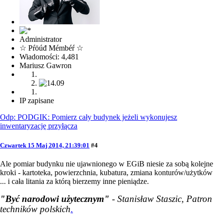
Administrator
☆ Pŕöúđ Mémbéŕ ☆
Wiadomości: 4,481
Mariusz Gawron
IP zapisane
Odp: PODGIK: Pomierz cały budynek jeżeli wykonujesz
inwentaryzację przyłącza
Czwartek 15 Maj 2014, 21:39:01
#4
Ale pomiar budynku nie ujawnionego w EGiB niesie za sobą kolejne
kroki - kartoteka, powierzchnia, kubatura, zmiana konturów/użytków
... i cała litania za którą bierzemy inne pieniądze.
"Być narodowi użytecznym"
- Stanisław Staszic, Patron
techników polskich
.