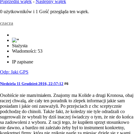
Poprzedni wątek
-
Następny wątek
0 użytkowników i 1 Gość przegląda ten wątek.
czacza
Stażysta
Wiadomości: 53
IP zapisane
Odp: Jaki GPS
Niedziela 11 Grudzień 2016, 22:57:12
#6
Osobiście nie mam/miałem. Znajomy ma Kolide a drugi Kronosa, obaj
raczej chwalą, ale cały ten poradnik to zlepek informacji jakie sam
posiadam i jakie oni zauważyli. Po przejsciach z chc sceptycznie
podchodzę do chinoli. Także fakt, że koledzy nie tyle odradzali co
sugerowali że wybrali by dziś inaczej świadczy o tym, że nie do końca
sa zadowoleni z wyboru. Z racji tego, że kupiłem sprzęt stosunkowo
nie dawno, a bardzo mi zależało żeby był to instrument konkretny,
konkretnej firmy, która nie zniknie nagle za miesiąc dziele się z wami