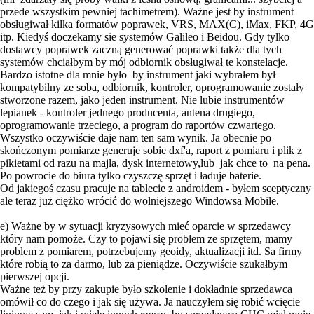
przede wszystkim pewniej tachimetrem). Ważne jest by instrument
obsługiwał kilka formatów poprawek, VRS, MAX(C), iMax, FKP, 4G
itp. Kiedyś doczekamy sie systemów Galileo i Beidou. Gdy tylko
dostawcy poprawek zaczną generować poprawki także dla tych
systemów chciałbym by mój odbiornik obsługiwał te konstelacje.
Bardzo istotne dla mnie było by instrument jaki wybrałem był
kompatybilny ze soba, odbiornik, kontroler, oprogramowanie zostały
stworzone razem, jako jeden instrument. Nie lubie instrumentów
lepianek - kontroler jednego producenta, antena drugiego,
oprogramowanie trzeciego, a program do raportów czwartego.
Wszystko oczywiście daje nam ten sam wynik. Ja obecnie po
skończonym pomiarze generuje sobie dxf'a, raport z pomiaru i plik z
pikietami od razu na majla, dysk internetowy,lub jak chce to na pena.
Po powrocie do biura tylko czyszczę sprzęt i ładuje baterie.
Od jakiegoś czasu pracuje na tablecie z androidem - byłem sceptyczny
ale teraz już ciężko wrócić do wolniejszego Windowsa Mobile.
e) Ważne by w sytuacji kryzysowych mieć oparcie w sprzedawcy
który nam pomoże. Czy to pojawi się problem ze sprzętem, mamy
problem z pomiarem, potrzebujemy geoidy, aktualizacji itd. Sa firmy
które robią to za darmo, lub za pieniądze. Oczywiście szukałbym
pierwszej opcji.
Ważne też by przy zakupie było szkolenie i dokładnie sprzedawca
omówił co do czego i jak się używa. Ja nauczyłem się robić wcięcie