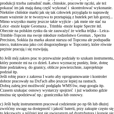
produkcji trzeba zatrudnić małe, chinskie, pracowite rączki, ale też
pokazać im jak mają daną część wykonać i skontrolować wykonanie.
Niektóre chińskie marki jak się tak człowiek przygląda to naprawdę
mam wrażenie że te tworzywa to przetapiają z butelek pet lub gorzej...
Mimo wszystko mamy jeszcze takie wyjście - jak mnie nie stać na
Leice -może kupie Geomaxa , Trimbla -może kupie Spectre itd.
Obecnie na polskim rynku da sie zauważyć że wielka trójka - Leica-
Trimble-Topcon ma swoje młodsze rodzeństwo Geomax , Spectra
Precision, Sokkia (ta marka akurat starsza od Topcona ale podupadła
nieco, traktowana jako coś drugorzędnego w Topconie), które równie
prężnie pracują i się rozwijają.
b) Jeśli mój zakres prac to przeważnie podziały to szukam instrumentu,
który pomoże mi na co dzień. Łatwo wyznaczę punkty, linie, dotnę
linie podziałową do granicy, oblicze powierzchnie, zaprojektuje
podział itp.
Jeśli robię prace z zakresu I warto aby oprogramowanie i kontroler
dobrze pracowały na Dxf'ach albo jeszcze lepiej na rastrach.
Dobrą zaletą jest możliwość podglądu WMS'ów, map googla itp.
Czasem szukajac osnowy wystarczy spojrzeć i już wiadomo gdzie
można się spodziewać np.: granicznika lub osnowy.
c) Jeśli będę instrumentem pracował codziennie po np 6h lub dłużej
zwróćmy uwagę na dostępność i jakość baterii, przy zakupie często się
to lekceważy a później jest się uwiązanym od dystrybutora i kupuje sie