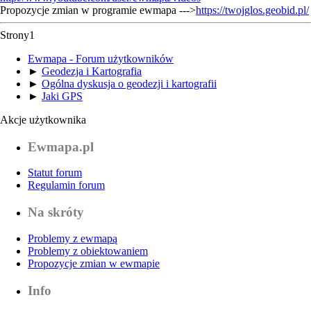
Propozycje zmian w programie ewmapa --->
https://twojglos.geobid.pl/
Strony
1
Ewmapa - Forum użytkowników
►
Geodezja i Kartografia
►
Ogólna dyskusja o geodezji i kartografii
►
Jaki GPS
Akcje użytkownika
Ewmapa.pl
Statut forum
Regulamin forum
Na skróty
Problemy z ewmapą
Problemy z obiektowaniem
Propozycje zmian w ewmapie
Info