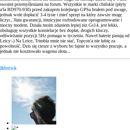
swoimi przemyśleniami na forum. Wszystkie te marki chińskie (płyty
a'la BD970-930) przed zakupem kolejnego GPSa brałem pod uwage,
jednak wole dopłacić 3-4 tysie i mieć sprzęt na który zawsze mogę
liczyc, 3lata gwarancji, intuicyjne rozbudowane oprogramowanie i
mocny modem. Działa moim zdaniem lepiej niz Gs14, jest lekki,
obsluguję wszystkie konstelacje bez dopłat, drogich kluczy,
odświeżanie pozycji 5Hz pomaga w tyczeniu. Nawet baterie pasują od
Leicy:-) Na Leice, Trimbla mnie nie stać, Topcon'a nie lubię za
powolność. Dzis się ciesze z wyboru bo fajnie to wszystko pracuje, a
jednak nie kosztowało wagonu złota...
jkbsrwk