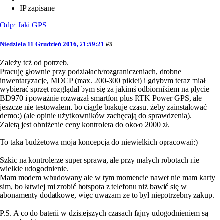
IP zapisane
Odp: Jaki GPS
Niedziela 11 Grudzień 2016, 21:59:21
#3
Zależy też od potrzeb.
Pracuję głownie przy podziałach/rozgraniczeniach, drobne
inwentaryzacje, MDCP (max. 200-300 pikiet) i gdybym teraz miał
wybierać sprzęt rozglądał bym się za jakimś odbiornikiem na płycie
BD970 i poważnie rozważał smartfon plus RTK Power GPS, ale
jeszcze nie testowałem, bo ciągle brakuje czasu, żeby zainstalować
demo:) (ale opinie użytkowników zachęcają do sprawdzenia).
Zaletą jest obniżenie ceny kontrolera do około 2000 zł.
To taka budżetowa moja koncepcja do niewielkich opracowań:)
Szkic na kontrolerze super sprawa, ale przy małych robotach nie
wielkie udogodnienie.
Mam modem wbudowany ale w tym momencie nawet nie mam karty
sim, bo łatwiej mi zrobić hotspota z telefonu niż bawić się w
abonamenty dodatkowe, więc uważam ze to był niepotrzebny zakup.
P.S. A co do baterii w dzisiejszych czasach fajny udogodnieniem są