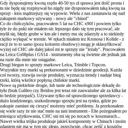
Gdy dysponujemy kwotą rzędu 40-50 tys zł sprawa jest dość prosta i
tu nie będę się rozpisywał bo nigdy nie dysponowałem taką kwotą na
sprzęt - ktos mądrzejszy się wypowie. Wielu z nas zastanawia się nad
zakupem markowy używany - nowy ale "chinol"
Co do chińczyków, pracowałem 5 lat na CHC x90f i powiem tylko
tyle że do puki nie miałem nic lepszego dało się tym pracować, ale
mylił się, błędy grube w km ale i metry mu się zdarzyły a to niekiedy
ciężko wyłapać w terenie. W rękach miałem tez Kronosa i Kolide - z
racji że to to samo (poza kolorem obudowy) mogę je sklasyfikować
wyżej od CHC ale dalej jakoś mi te sprzęty nie "leżały". Pracowałem
na Leica Gs08plus i GS14 - instrumenty oba są świetne ale jednak jak
na razie dla mnie nie osiągalne.
Drugi biegun to sprzęty markowe Leica, Trimble i Topcon.
Wszystkie trzy marki są prekursorami w dziedzinie geodezji. Każda
coś tworzy, rozwija swoje produkty, wyznacza trendy i nadaje bieg
rzeki, którą wkrótce popłyną chińskie marki.
Nowe są piekielnie drogie, lub tanie ale technologicznie dekadę do
tyłu (brak Galileo czy Beidou jest teraz nie zauważalne ale za kilka lat
to bedzie przepaść). Używane tylko od sprawdzonego sprzedawcy -
dużo kradzionego, uszkodzonego sprzętu jest na rynku, gdzie po
zakupie zamiast się cieszyć możemy mieć problemy. Ja przekonałem
się wiele razy że nie stać mnie na tani instrument - Elte pożegnałem po
miesiącu użytkowania, CHC sni mi się po nocach w koszmarach...
Nawet wielka trójka produkuje jakieś komponenty w Chinach i moim
zdaniem nie ma w tym nic złego, przeciwnie, chcąc zejść z kosztów