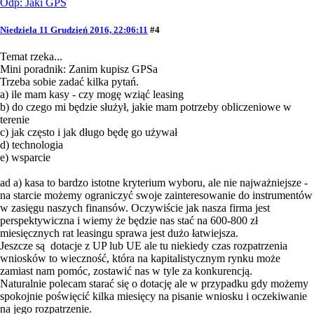
Odp: Jaki GPS
Niedziela 11 Grudzień 2016, 22:06:11
#4
Temat rzeka...
Mini poradnik: Zanim kupisz GPSa
Trzeba sobie zadać kilka pytań.
a) ile mam kasy - czy mogę wziąć leasing
b) do czego mi będzie służył, jakie mam potrzeby obliczeniowe w
terenie
c) jak często i jak długo będę go używał
d) technologia
e) wsparcie
ad a) kasa to bardzo istotne kryterium wyboru, ale nie najważniejsze -
na starcie możemy ograniczyć swoje zainteresowanie do instrumentów
w zasięgu naszych finansów. Oczywiście jak nasza firma jest
perspektywiczna i wiemy że będzie nas stać na 600-800 zł
miesięcznych rat leasingu sprawa jest dużo łatwiejsza.
Jeszcze są dotacje z UP lub UE ale tu niekiedy czas rozpatrzenia
wniosków to wieczność, która na kapitalistycznym rynku może
zamiast nam pomóc, zostawić nas w tyle za konkurencją.
Naturalnie polecam starać się o dotację ale w przypadku gdy możemy
spokojnie poświęcić kilka miesięcy na pisanie wniosku i oczekiwanie
na jego rozpatrzenie.