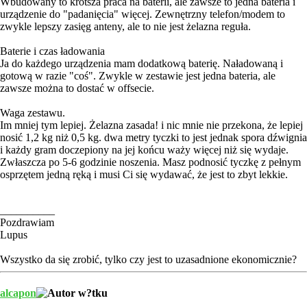
Wbudowany to krótsza praca na baterii, ale zawsze to jedna bateria i
urządzenie do "padanięcia" więcej. Zewnętrzny telefon/modem to
zwykle lepszy zasięg anteny, ale to nie jest żelazna reguła.
Baterie i czas ładowania
Ja do każdego urządzenia mam dodatkową baterię. Naładowaną i
gotową w razie "coś". Zwykle w zestawie jest jedna bateria, ale
zawsze można to dostać w offsecie.
Waga zestawu.
Im mniej tym lepiej. Żelazna zasada! i nic mnie nie przekona, że lepiej
nosić 1,2 kg niż 0,5 kg. dwa metry tyczki to jest jednak spora dźwignia
i każdy gram doczepiony na jej końcu waży więcej niż się wydaje.
Zwłaszcza po 5-6 godzinie noszenia. Masz podnosić tyczkę z pełnym
osprzętem jedną ręką i musi Ci się wydawać, że jest to zbyt lekkie.
__________
Pozdrawiam
Lupus
Wszystko da się zrobić, tylko czy jest to uzasadnione ekonomicznie?
alcapon