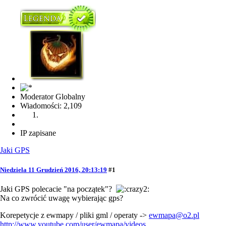
Moderator Globalny
Wiadomości: 2,109
IP zapisane
Jaki GPS
Niedziela 11 Grudzień 2016, 20:13:19
#1
Jaki GPS polecacie "na początek"?
Na co zwrócić uwagę wybierając gps?
Korepetycje z ewmapy / pliki gml / operaty ->
ewmapa@o2.pl
http://www.youtube.com/user/ewmapa/videos