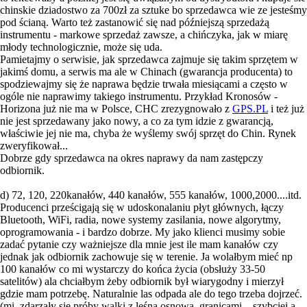
chinskie dziadostwo za 700zł za sztuke bo sprzedawca wie ze jesteśmy
pod ścianą. Warto też zastanowić się nad późniejszą sprzedażą
instrumentu - markowe sprzedaż zawsze, a chińczyka, jak w miarę
młody technologicznie, może się uda.
Pamietajmy o serwisie, jak sprzedawca zajmuje się takim sprzętem w
jakimś domu, a serwis ma ale w Chinach (gwarancja producenta) to
spodziewajmy się że naprawa będzie trwała miesiącami a często w
ogóle nie naprawimy takiego instrumentu. Przykład Kronosów -
Horizona już nie ma w Polsce, CHC zrezygnowało z
GPS.PL
i też już
nie jest sprzedawany jako nowy, a co za tym idzie z gwarancją,
właściwie jej nie ma, chyba że wyślemy swój sprzęt do Chin. Rynek
zweryfikował...
Dobrze gdy sprzedawca na okres naprawy da nam zastępczy
odbiornik.
d) 72, 120, 220kanałów, 440 kanałów, 555 kanałów, 1000,2000....itd.
Producenci prześcigają się w udoskonalaniu płyt głównych, łączy
Bluetooth, WiFi, radia, nowe systemy zasilania, nowe algorytmy,
oprogramowania - i bardzo dobrze. My jako klienci musimy sobie
zadać pytanie czy ważniejsze dla mnie jest ile mam kanałów czy
jednak jak odbiornik zachowuje się w terenie. Ja wolałbym mieć np
100 kanałów co mi wystarczy do końca życia (obsłuży 33-50
satelitów) ala chciałbym żeby odbiornik był wiarygodny i mierzył
gdzie mam potrzebę. Naturalnie las odpada ale do tego trzeba dojrzeć.
(mi zdarzały się próby walki z leśna osnową, granicami... szybciej a