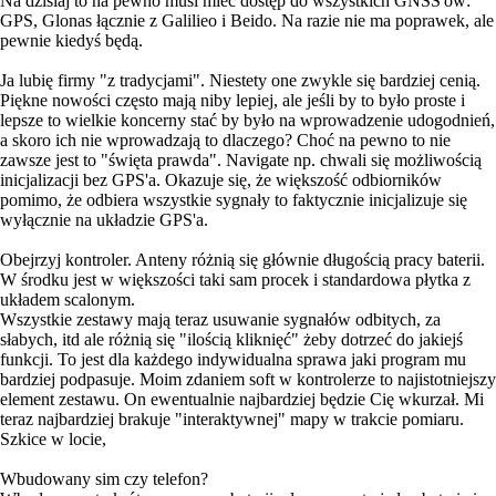
Na dzisiaj to na pewno musi mieć dostęp do wszystkich GNSS'ów:
GPS, Glonas łącznie z Galilieo i Beido. Na razie nie ma poprawek, ale
pewnie kiedyś będą.
Ja lubię firmy "z tradycjami". Niestety one zwykle się bardziej cenią.
Piękne nowości często mają niby lepiej, ale jeśli by to było proste i
lepsze to wielkie koncerny stać by było na wprowadzenie udogodnień,
a skoro ich nie wprowadzają to dlaczego? Choć na pewno to nie
zawsze jest to "święta prawda". Navigate np. chwali się możliwością
inicjalizacji bez GPS'a. Okazuje się, że większość odbiorników
pomimo, że odbiera wszystkie sygnały to faktycznie inicjalizuje się
wyłącznie na układzie GPS'a.
Obejrzyj kontroler. Anteny różnią się głównie długością pracy baterii.
W środku jest w większości taki sam procek i standardowa płytka z
układem scalonym.
Wszystkie zestawy mają teraz usuwanie sygnałów odbitych, za
słabych, itd ale różnią się "ilością kliknięć" żeby dotrzeć do jakiejś
funkcji. To jest dla każdego indywidualna sprawa jaki program mu
bardziej podpasuje. Moim zdaniem soft w kontrolerze to najistotniejszy
element zestawu. On ewentualnie najbardziej będzie Cię wkurzał. Mi
teraz najbardziej brakuje "interaktywnej" mapy w trakcie pomiaru.
Szkice w locie,
Wbudowany sim czy telefon?