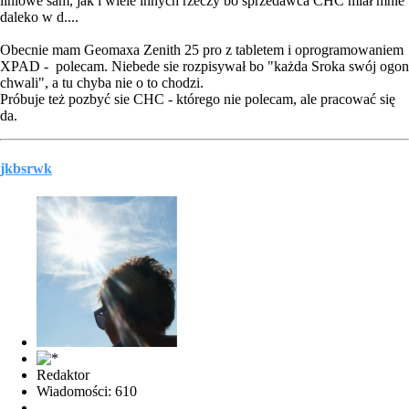
liniowe sam, jak i wiele innych rzeczy bo sprzedawca CHC miał mnie
daleko w d....
Obecnie mam Geomaxa Zenith 25 pro z tabletem i oprogramowaniem
XPAD - polecam. Niebede sie rozpisywał bo "każda Sroka swój ogon
chwali", a tu chyba nie o to chodzi.
Próbuje też pozbyć sie CHC - którego nie polecam, ale pracować się
da.
jkbsrwk
Redaktor
Wiadomości: 610