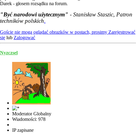
Darek - głosem rozsądku na forum.
"Być narodowi użytecznym"
- Stanisław Staszic, Patron
techników polskich
.
Goście nie mogą oglądać obrazków w postach, prosimy
Zarejestrować
się
lub
Zalogować
Nyzczsel
Moderator Globalny
Wiadomości: 978
IP zapisane