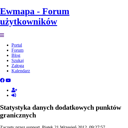
Ewmapa - Forum
użytkowników
Portal
Forum
Blog
Szukaj
Załoga
Kalendarz
Statystyka danych dodatkowych punktów
granicznych
Zaczęty przez support, Piątek 21 Wrzesień 2012, 09:27:57