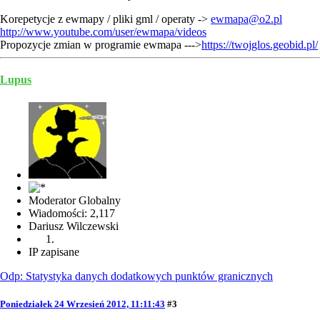
Korepetycje z ewmapy / pliki gml / operaty ->
ewmapa@o2.pl
http://www.youtube.com/user/ewmapa/videos
Propozycje zmian w programie ewmapa --->
https://twojglos.geobid.pl/
Lupus
Moderator Globalny
Wiadomości: 2,117
Dariusz Wilczewski
IP zapisane
Odp: Statystyka danych dodatkowych punktów granicznych
Poniedziałek 24 Wrzesień 2012, 11:11:43
#3