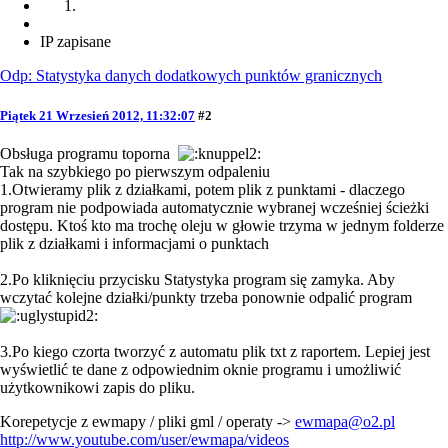
IP zapisane
Odp: Statystyka danych dodatkowych punktów granicznych
Piątek 21 Wrzesień 2012, 11:32:07
#2
Obsługa programu toporna
Tak na szybkiego po pierwszym odpaleniu
1.Otwieramy plik z działkami, potem plik z punktami - dlaczego
program nie podpowiada automatycznie wybranej wcześniej ścieżki
dostępu. Ktoś kto ma trochę oleju w głowie trzyma w jednym folderze
plik z działkami i informacjami o punktach
2.Po kliknięciu przycisku Statystyka program się zamyka. Aby
wczytać kolejne działki/punkty trzeba ponownie odpalić program
3.Po kiego czorta tworzyć z automatu plik txt z raportem. Lepiej jest
wyświetlić te dane z odpowiednim oknie programu i umożliwić
użytkownikowi zapis do pliku.
Korepetycje z ewmapy / pliki gml / operaty ->
ewmapa@o2.pl
http://www.youtube.com/user/ewmapa/videos