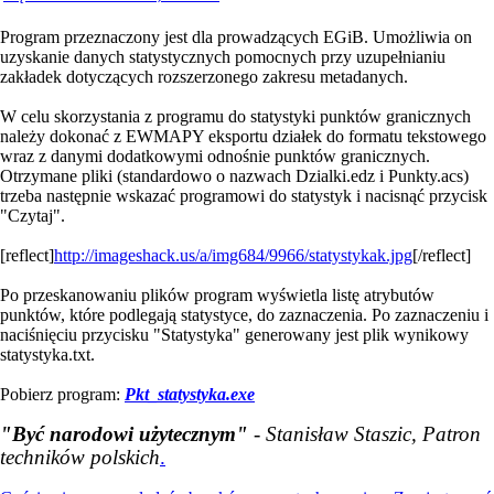
Program przeznaczony jest dla prowadzących EGiB. Umożliwia on
uzyskanie danych statystycznych pomocnych przy uzupełnianiu
zakładek dotyczących rozszerzonego zakresu metadanych.
W celu skorzystania z programu do statystyki punktów granicznych
należy dokonać z EWMAPY eksportu działek do formatu tekstowego
wraz z danymi dodatkowymi odnośnie punktów granicznych.
Otrzymane pliki (standardowo o nazwach Dzialki.edz i Punkty.acs)
trzeba następnie wskazać programowi do statystyk i nacisnąć przycisk
"Czytaj".
[reflect]
http://imageshack.us/a/img684/9966/statystykak.jpg
[/reflect]
Po przeskanowaniu plików program wyświetla listę atrybutów
punktów, które podlegają statystyce, do zaznaczenia. Po zaznaczeniu i
naciśnięciu przycisku "Statystyka" generowany jest plik wynikowy
statystyka.txt.
Pobierz program:
Pkt_statystyka.exe
"Być narodowi użytecznym"
- Stanisław Staszic, Patron
techników polskich
.