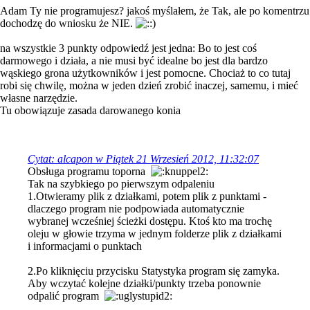
Adam Ty nie programujesz? jakoś myślałem, że Tak, ale po komentrzu
dochodzę do wniosku że NIE.
na wszystkie 3 punkty odpowiedź jest jedna: Bo to jest coś
darmowego i działa, a nie musi być idealne bo jest dla bardzo
wąskiego grona użytkowników i jest pomocne. Chociaż to co tutaj
robi się chwilę, można w jeden dzień zrobić inaczej, samemu, i mieć
własne narzędzie.
Tu obowiązuje zasada darowanego konia
Cytat: alcapon w Piątek 21 Wrzesień 2012, 11:32:07
Obsługa programu toporna
Tak na szybkiego po pierwszym odpaleniu
1.Otwieramy plik z działkami, potem plik z punktami -
dlaczego program nie podpowiada automatycznie
wybranej wcześniej ścieżki dostępu. Ktoś kto ma trochę
oleju w głowie trzyma w jednym folderze plik z działkami
i informacjami o punktach
2.Po kliknięciu przycisku Statystyka program się zamyka.
Aby wczytać kolejne działki/punkty trzeba ponownie
odpalić program