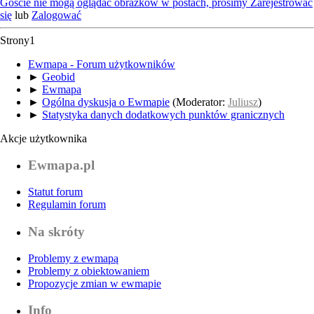
Goście nie mogą oglądać obrazków w postach, prosimy
Zarejestrować
się
lub
Zalogować
Strony
1
Ewmapa - Forum użytkowników
►
Geobid
►
Ewmapa
►
Ogólna dyskusja o Ewmapie
(Moderator:
Juliusz
)
►
Statystyka danych dodatkowych punktów granicznych
Akcje użytkownika
Ewmapa.pl
Statut forum
Regulamin forum
Na skróty
Problemy z ewmapą
Problemy z obiektowaniem
Propozycje zmian w ewmapie
Info