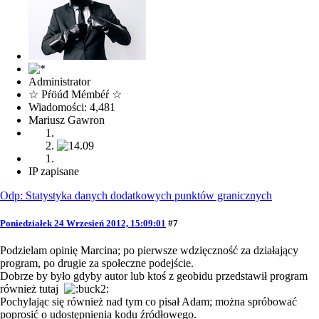
Administrator
☆ Pŕöúđ Mémbéŕ ☆
Wiadomości: 4,481
Mariusz Gawron
IP zapisane
Odp: Statystyka danych dodatkowych punktów granicznych
Poniedziałek 24 Wrzesień 2012, 15:09:01
#7
Podzielam opinię Marcina; po pierwsze wdzięczność za działający
program, po drugie za społeczne podejście.
Dobrze by było gdyby autor lub ktoś z geobidu przedstawił program
również tutaj
Pochylając się również nad tym co pisał Adam; można spróbować
poprosić o udostępnienia kodu źródłowego.