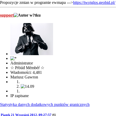
Propozycje zmian w programie ewmapa --->
https://twojglos.geobid.pl/
support
Administrator
☆ Pŕöúđ Mémbéŕ ☆
Wiadomości: 4,481
Mariusz Gawron
IP zapisane
Statystyka danych dodatkowych punktów granicznych
Piątek 21 Wrzesień 2012, 09:27:57
#1