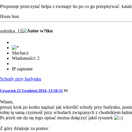
Proponuje przeczytać helpa z ewmapy bo po co go przepisywać. katalo
Huuu huu
asienka_12
Słuchacz
Wiadomości: 2
IP zapisane
Schody przy budynku
Czwartek 22 Grudzień 2016, 13:56:31
#1
Witam,
proszę krok po korku napisać jak wkreślić schody przy budynku, poni
robię tą samą czynność przy schodach związanych z chodnikiem ładnie 
Ps jeżeli nie da się tego opisać można dołączyć jakiś rysunek
Z góry dziękuje za pomoc