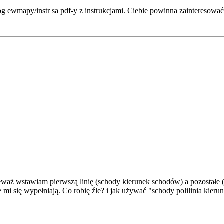
g ewmapy/instr sa pdf-y z instrukcjami. Ciebie powinna zainteresowa
eważ wstawiam pierwszą linię (schody kierunek schodów) a pozostałe (
mi się wypełniają. Co robię źle? i jak używać "schody polilinia kier