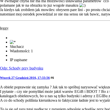
W ewmapie chyba nie ma ma mozliwosci ustawiania parametrow cco do s
polamane jak te na obrazku to juz wogole masakra
Ja kiedys tak zrobilem jak mowiles: obrysem pare lini - po prostu chci
natomiast moj osrodek powiedzial ze nie ma sensu sie tak bawic, narys
leggy
Słuchacz
Wiadomości: 1
IP zapisane
Odp: Schody przy budynku
Wtorek 27 Grudzień 2016, 17:33:56
#6
A obiekt poprawnie się zamyka ? Jak tak to spróbuj narysować większ
I pytanie - czy nie pomyliłaś może jakiś warstw EGiB i BDOT ? Bo z
katalogach obiektowych, bo u nas są tylko budynki i adresy z EGIBu
A co do schody polilinia kierunkowa to faktycznie ładnie jest to wyjaśn
To ja się od razu tutaj podłącze z pytaniem odnośnie schodów przy bu