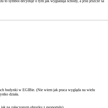
to symbol decyduje o tym jak wygladaja schody, a jesli jeszcze sa
tach budynki w EGIBie. (Nie wiem jak praca wygląda na wielu
stko działa.
 jak na załączonym obrazku z geoportalu)