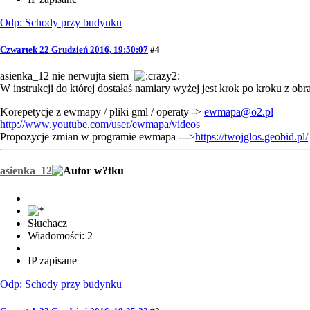
Odp: Schody przy budynku
Czwartek 22 Grudzień 2016, 19:50:07
#4
asienka_12 nie nerwujta siem
W instrukcji do której dostałaś namiary wyżej jest krok po kroku z o
Korepetycje z ewmapy / pliki gml / operaty ->
ewmapa@o2.pl
http://www.youtube.com/user/ewmapa/videos
Propozycje zmian w programie ewmapa --->
https://twojglos.geobid.pl/
asienka_12
Słuchacz
Wiadomości: 2
IP zapisane
Odp: Schody przy budynku