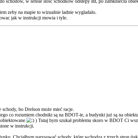
chodow, w sensie ilosc schodkow odstepy itd, po zamknieciu obiektu 
alem zeby na mapie to wizualnie ladnie wygladalo.
owac jak w instrukcji mowia i tyle.
e schody, bo Drelson może mieć racje.
 tego co rozumiem chodniki są na BDOT-ie, a budynki już są na obiek
 zobiektowane
) Tutaj bym szukał problemu skoro w BDOT Ci wszy
ione w instrukcji.
dynku. Chciałbym narysować schody, które wchodzą z trzech stron (tak