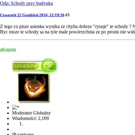
Odp: Schody przy budynku
Czwartek 22 Grudzień 2016, 22:19:56
#5
Z tego co pisze asienka wynika ze chyba dobrze "rysuje" te schody ? N
Byc moze te schody sa na tyle male powierzchnia ze po prostu nie wi
alcapon
Moderator Globalny
Wiadomości: 2,109
IP zapisane