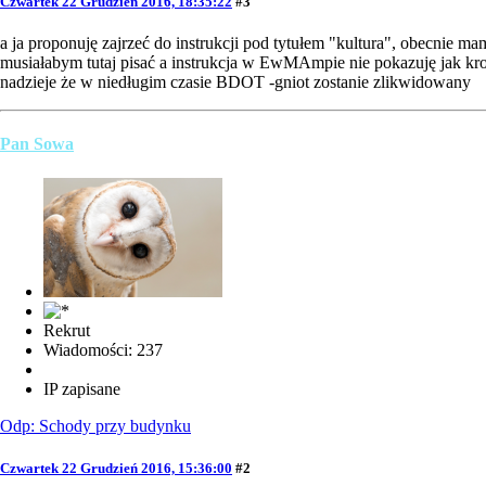
Czwartek 22 Grudzień 2016, 18:35:22
#3
a ja proponuję zajrzeć do instrukcji pod tytułem "kultura", obecnie 
musiałabym tutaj pisać a instrukcja w EwMAmpie nie pokazuję jak krok
nadzieje że w niedługim czasie BDOT -gniot zostanie zlikwidowany
Pan Sowa
Rekrut
Wiadomości: 237
IP zapisane
Odp: Schody przy budynku
Czwartek 22 Grudzień 2016, 15:36:00
#2