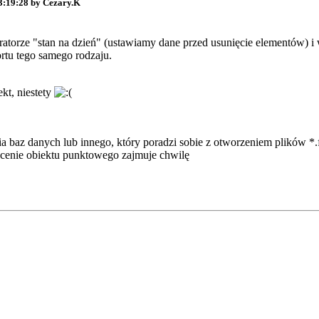
13:19:28 by Cezary.K
ratorze "stan na dzień" (ustawiamy dane przed usunięcie elementów) 
rtu tego samego rodzaju.
kt, niestety
ia baz danych lub innego, który poradzi sobie z otworzeniem plików *.
ócenie obiektu punktowego zajmuje chwilę