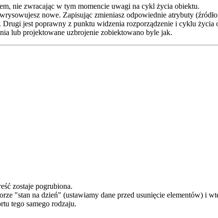
em, nie zwracając w tym momencie uwagi na cykl życia obiektu.
rysowujesz nowe. Zapisując zmieniasz odpowiednie atrybuty (źródło, is
 Drugi jest poprawny z punktu widzenia rozporządzenie i cyklu życia o
enia lub projektowane uzbrojenie zobiektowano byle jak.
eść zostaje pogrubiona.
rze "stan na dzień" (ustawiamy dane przed usunięcie elementów) i w
rtu tego samego rodzaju.