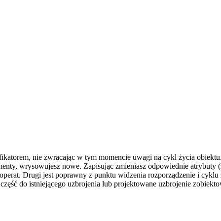
ikatorem, nie zwracając w tym momencie uwagi na cykl życia obiektu
enty, wrysowujesz nowe. Zapisując zmieniasz odpowiednie atrybuty (źród
perat. Drugi jest poprawny z punktu widzenia rozporządzenie i cyklu ż
 część do istniejącego uzbrojenia lub projektowane uzbrojenie zobiekto