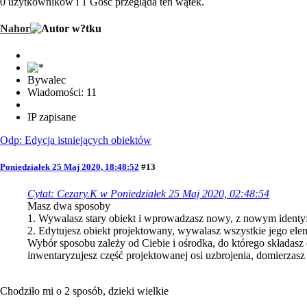
0 użytkowników i 1 Gość przegląda ten wątek.
Nahor
Bywalec
Wiadomości: 11
IP zapisane
Odp: Edycja istniejących obiektów
Poniedziałek 25 Maj 2020, 18:48:52
#13
Cytat: Cezary.K w Poniedziałek 25 Maj 2020, 02:48:54
Masz dwa sposoby
1. Wywalasz stary obiekt i wprowadzasz nowy, z nowym identyf
2. Edytujesz obiekt projektowany, wywalasz wszystkie jego elem
Wybór sposobu zależy od Ciebie i ośrodka, do którego składasz o
inwentaryzujesz część projektowanej osi uzbrojenia, domierzasz
Chodziło mi o 2 sposób, dzieki wielkie