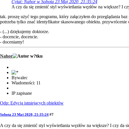
Cytat: Nahor w Sobota 23 Maj 2020, 21:35:24
A czy da się zmienić styl wyświetlania węzłów na większe? I c
tak. proszę użyć tego programu, który załączyłem do przeglądania baz
potrzeba tylko znać identyfikator skasowanego obiektu. przywrócenie
- (...) dziękujemy doktorze.
- docencie, docencie.
- doceniamy!
Nahor
Bywalec
Wiadomości: 11
IP zapisane
Odp: Edycja istniejących obiektów
Sobota 23 Maj 2020, 21:35:24
#7
A czy da się zmienić styl wyświetlania węzłów na większe? I czy da 