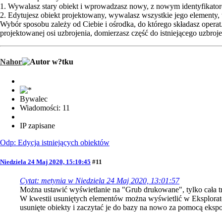
1. Wywalasz stary obiekt i wprowadzasz nowy, z nowym identyfikator
2. Edytujesz obiekt projektowany, wywalasz wszystkie jego elementy, w
Wybór sposobu zależy od Ciebie i ośrodka, do którego składasz operat.
projektowanej osi uzbrojenia, domierzasz część do istniejącego uzbroj
Nahor
Bywalec
Wiadomości: 11
IP zapisane
Odp: Edycja istniejących obiektów
Niedziela 24 Maj 2020, 15:10:45
#11
Cytat: metynia w Niedziela 24 Maj 2020, 13:01:57
Można ustawić wyświetlanie na "Grub drukowane", tylko cała tr
W kwestii usuniętych elementów można wyświetlić w Eksplorato
usunięte obiekty i zaczytać je do bazy na nowo za pomocą ekspo