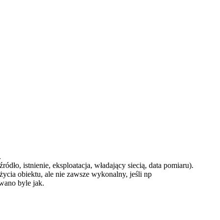
.
ło, istnienie, eksploatacja, władający siecią, data pomiaru).
ycia obiektu, ale nie zawsze wykonalny, jeśli np
wano byle jak.