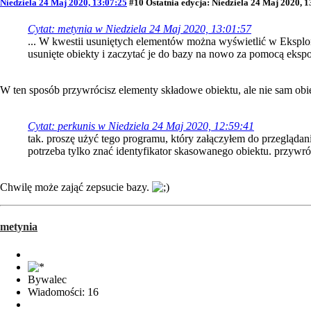
Niedziela 24 Maj 2020, 13:07:25
#10
Ostatnia edycja
: Niedziela 24 Maj 2020, 
Cytat: metynia w Niedziela 24 Maj 2020, 13:01:57
... W kwestii usuniętych elementów można wyświetlić w Eksplo
usunięte obiekty i zaczytać je do bazy na nowo za pomocą ekspo
W ten sposób przywrócisz elementy składowe obiektu, ale nie sam obie
Cytat: perkunis w Niedziela 24 Maj 2020, 12:59:41
tak. proszę użyć tego programu, który załączyłem do przeglądan
potrzeba tylko znać identyfikator skasowanego obiektu. przywr
Chwilę może zająć zepsucie bazy.
metynia
Bywalec
Wiadomości: 16