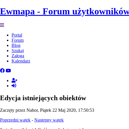
Ewmapa - Forum użytkownikó
Portal
Forum
Blog
Szukaj
Załoga
Kalendarz
Edycja istniejących obiektów
Zaczęty przez Nahor, Piątek 22 Maj 2020, 17:50:53
Poprzedni wątek
-
Następny wątek