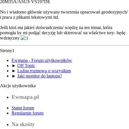
20M35A/ASUS VS197DE
No i wiadomo głównie używany tworzenia opracowań geodezyjnych/
i praca z plikami tekstowymi itd.
Jeśli ktoś ma jakieś doświadczenia/ więdzę na ten temat, która
pomogła by mi podjąć decyzję lub skierować na właściwe tory- będę
wdzięczny
Strony
1
Ewmapa - Forum użytkowników
►
Off Topic
►
Luźna rozmowa o wszystkim
►
Jaki monitor do laptopa?
Akcje użytkownika
Ewmapa.pl
Statut forum
Regulamin forum
Na skróty