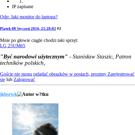
IP zapisane
Odp: Jaki monitor do laptopa?
Piątek 08 Styczeń 2016, 21:28:02
#2
Mnie po głowie ciągle chodzi taki sprzęt:
LG 25UM65
"Być narodowi użytecznym"
- Stanisław Staszic, Patron
techników polskich
.
Goście nie mogą oglądać obrazków w postach, prosimy
Zarejestrować
się
lub
Zalogować
jkbsrwk