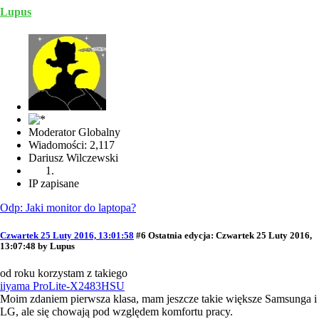
Lupus
Moderator Globalny
Wiadomości: 2,117
Dariusz Wilczewski
IP zapisane
Odp: Jaki monitor do laptopa?
Czwartek 25 Luty 2016, 13:01:58
#6
Ostatnia edycja
: Czwartek 25 Luty 2016,
13:07:48 by Lupus
od roku korzystam z takiego
iiyama ProLite-X2483HSU
Moim zdaniem pierwsza klasa, mam jeszcze takie większe Samsunga i
LG, ale się chowają pod względem komfortu pracy.