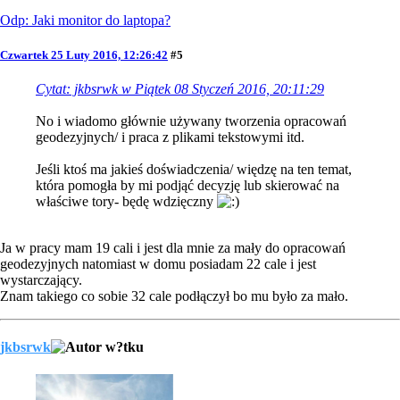
Odp: Jaki monitor do laptopa?
Czwartek 25 Luty 2016, 12:26:42
#5
Cytat: jkbsrwk w Piątek 08 Styczeń 2016, 20:11:29
No i wiadomo głównie używany tworzenia opracowań
geodezyjnych/ i praca z plikami tekstowymi itd.
Jeśli ktoś ma jakieś doświadczenia/ więdzę na ten temat,
która pomogła by mi podjąć decyzję lub skierować na
właściwe tory- będę wdzięczny
Ja w pracy mam 19 cali i jest dla mnie za mały do opracowań
geodezyjnych natomiast w domu posiadam 22 cale i jest
wystarczający.
Znam takiego co sobie 32 cale podłączył bo mu było za mało.
jkbsrwk