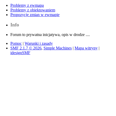
Problemy z ewmapą
Problemy z obiektowaniem
Propozycje zmian w ewmapie
Info
Forum to prywatna inicjatywa, opis w drodze ....
Pomoc
|
Warunki i zasady
SMF 2.1.7 © 2026
,
Simple Machines
|
Mapa witryny
|
idesignSMF