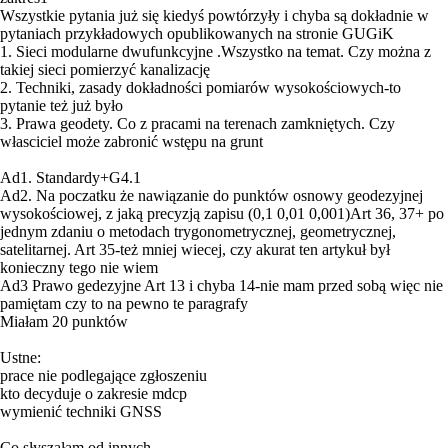
Wszystkie pytania już się kiedyś powtórzyły i chyba są dokładnie w
pytaniach przykładowych opublikowanych na stronie GUGiK
1. Sieci modularne dwufunkcyjne .Wszystko na temat. Czy można z
takiej sieci pomierzyć kanalizację
2. Techniki, zasady dokładności pomiarów wysokościowych-to
pytanie też już było
3. Prawa geodety. Co z pracami na terenach zamkniętych. Czy
własciciel może zabronić wstępu na grunt
Ad1. Standardy+G4.1
Ad2. Na poczatku że nawiązanie do punktów osnowy geodezyjnej
wysokościowej, z jaką precyzją zapisu (0,1 0,01 0,001)Art 36, 37+ po
jednym zdaniu o metodach trygonometrycznej, geometrycznej,
satelitarnej. Art 35-też mniej wiecej, czy akurat ten artykuł był
konieczny tego nie wiem
Ad3 Prawo gedezyjne Art 13 i chyba 14-nie mam przed sobą więc nie
pamiętam czy to na pewno te paragrafy
Miałam 20 punktów
Ustne:
prace nie podlegające zgłoszeniu
kto decyduje o zakresie mdcp
wymienić techniki GNSS
Co słyszałam od innych