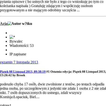
pytania opisowe ( bo ustnych nie było z tego co wnioskuję po tym co
koleżanka napisała ) Gratuluję zdającym i współczuję osobom
przygotowanym a nie mającym odrobiny szczęścia ...
Azja
Bywalec
Wiadomości: 53
IP zapisane
egzamin 7 listopada 2013
Piątek 08 Listopad 2013, 09:38:19
#1
Ostatnia edycja
: Piątek 08 Listopad 2013,
15:26:42 by Brook
podeszło chyba 17 osób, dwie zwolnione z testów, po testach odpadła
jedna osoba, po szczegółowym z jedynki nie zdała 1 osoba z 2 nie zdał
nikt. 7 osób dopuszczonych do ustnego, zdali wszyscy
Komisja:Łopaciuk, Biel....
zakres1