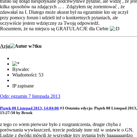
trafiło się dotąd niespotykane podchwytliwe pytanie, ale widzę , że jest
kilka sposobów na zdających ... . Zdążyłem się zorientować , że
zdawałaś na I. Dlatego może akurat był na egzaminie kto się uczył
przy pomocy forum i udzieli inf o konkretnych pytaniach, ale
oczywiście jestem wdzięczny za Twoją odpowiedź.
Rozumiem, że na miejscu są GRATULACJE dla Ciebie
Azja
Bywalec
Wiadomości: 53
IP zapisane
Odp: egzamin 7 listopada 2013
Piątek 08 Listopad 2013, 14:04:06
#3
Ostatnia edycja
: Piątek 08 Listopad 2013,
15:27:50 by Brook
z tego co wiem pierwsze było z rozgraniczenia, drugie chyba z
porównania wywłaszczeń, trzecie podziały inne niż w ustawie o GN.
Ludzie z dwójki mówili że wszystkie trzy pytania były baaaaaaardzo