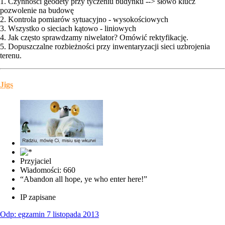
1. Czynności geodety przy tyczeniu budynku --> słowo klucz
pozwolenie na budowę
2. Kontrola pomiarów sytuacyjno - wysokościowych
3. Wszystko o sieciach kątowo - liniowych
4. Jak często sprawdzamy niwelator? Omówić rektyfikację.
5. Dopuszczalne rozbieżności przy inwentaryzacji sieci uzbrojenia
terenu.
Jigs
Przyjaciel
Wiadomości: 660
“Abandon all hope, ye who enter here!”
IP zapisane
Odp: egzamin 7 listopada 2013