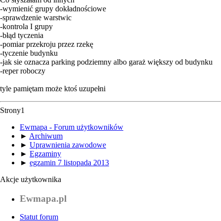
-wymienić grupy dokładnościowe
-sprawdzenie warstwic
-kontrola I grupy
-błąd tyczenia
-pomiar przekroju przez rzekę
-tyczenie budynku
-jak sie oznacza parking podziemny albo garaż większy od budynku
-reper roboczy
tyle pamiętam może ktoś uzupełni
Strony
1
Ewmapa - Forum użytkowników
►
Archiwum
►
Uprawnienia zawodowe
►
Egzaminy
►
egzamin 7 listopada 2013
Akcje użytkownika
Ewmapa.pl
Statut forum