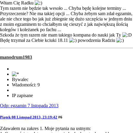
Witam Cię Radku
Tym razem nie będzie tak wesoło ... Chyba będę kolejne terminy ...
Przyrzeczenie? Nie ma takiej opcji ... Chyba żebym sam zdał egzamin,
ale nie chce tego bo jak już zbiegnie się dużo szczęścia w jednym dniu
z moim egzaminem to chciałbym się cieszyć z jak największą ilością
kolegów i koleżanek po fachu ...
Szkoda że tym razem nie mam takiego kompana do nauki jak Ty
Będę trzymał za Ciebie kciuki 18.11
powodzenia Radziu
manodrum1983
Bywalec
Wiadomości: 9
IP zapisane
Odp: egzamin 7 listopada 2013
Piątek 08 Listopad 2013, 23:19:42
#6
Zdawałem na zakres 1. Moje pytania na ustnym: