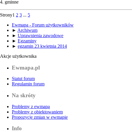
4. gminne
Strony
1
2
3
...
5
Ewmapa - Forum użytkowników
►
Archiwum
►
Uprawnienia zawodowe
►
Egzaminy
►
egzamin 23 kwietnia 2014
Akcje użytkownika
Ewmapa.pl
Statut forum
Regulamin forum
Na skróty
Problemy z ewmapą
Problemy z obiektowaniem
Propozycje zmian w ewmapie
Info