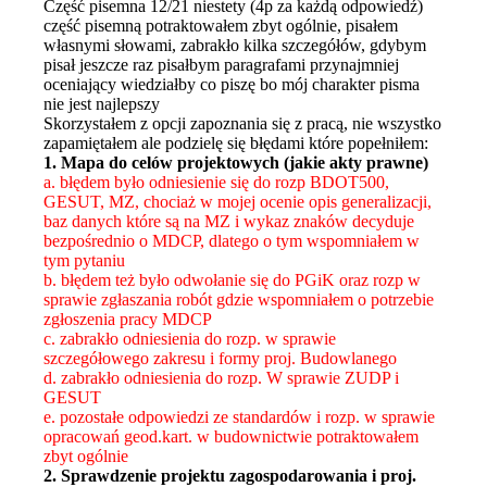
Część pisemna 12/21 niestety (4p za każdą odpowiedź)
część pisemną potraktowałem zbyt ogólnie, pisałem
własnymi słowami, zabrakło kilka szczegółów, gdybym
pisał jeszcze raz pisałbym paragrafami przynajmniej
oceniający wiedziałby co piszę bo mój charakter pisma
nie jest najlepszy
Skorzystałem z opcji zapoznania się z pracą, nie wszystko
zapamiętałem ale podzielę się błędami które popełniłem:
1. Mapa do celów projektowych (jakie akty prawne)
a. błędem było odniesienie się do rozp BDOT500,
GESUT, MZ, chociaż w mojej ocenie opis generalizacji,
baz danych które są na MZ i wykaz znaków decyduje
bezpośrednio o MDCP, dlatego o tym wspomniałem w
tym pytaniu
b. błędem też było odwołanie się do PGiK oraz rozp w
sprawie zgłaszania robót gdzie wspomniałem o potrzebie
zgłoszenia pracy MDCP
c. zabrakło odniesienia do rozp. w sprawie
szczegółowego zakresu i formy proj. Budowlanego
d. zabrakło odniesienia do rozp. W sprawie ZUDP i
GESUT
e. pozostałe odpowiedzi ze standardów i rozp. w sprawie
opracowań geod.kart. w budownictwie potraktowałem
zbyt ogólnie
2. Sprawdzenie projektu zagospodarowania i proj.