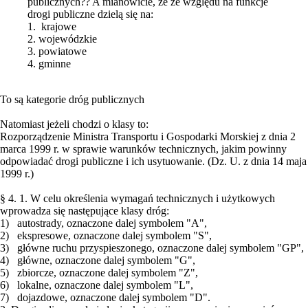
publicznych?? A mianowicie, że ze względu na funkcje
drogi publiczne dzielą się na:
1. krajowe
2. wojewódzkie
3. powiatowe
4. gminne
To są kategorie dróg publicznych
Natomiast jeżeli chodzi o klasy to:
Rozporządzenie Ministra Transportu i Gospodarki Morskiej z dnia 2
marca 1999 r. w sprawie warunków technicznych, jakim powinny
odpowiadać drogi publiczne i ich usytuowanie. (Dz. U. z dnia 14 maja
1999 r.)
§ 4. 1. W celu określenia wymagań technicznych i użytkowych
wprowadza się następujące klasy dróg:
1) autostrady, oznaczone dalej symbolem "A",
2) ekspresowe, oznaczone dalej symbolem "S",
3) główne ruchu przyspieszonego, oznaczone dalej symbolem "GP",
4) główne, oznaczone dalej symbolem "G",
5) zbiorcze, oznaczone dalej symbolem "Z",
6) lokalne, oznaczone dalej symbolem "L",
7) dojazdowe, oznaczone dalej symbolem "D".