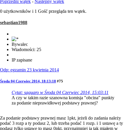
Poprzedni wątek
-
Następny wątek
0 użytkowników i 1 Gość przegląda ten wątek.
sebastian1988
Bywalec
Wiadomości: 25
IP zapisane
Odp: egzamin 23 kwietnia 2014
Środa 04 Czerwiec 2014, 18:13:18
#75
Cytat: saguaro w Środa 04 Czerwiec 2014, 15:03:11
A czy w takim razie szanowna komisja "obcina" punkty
za podanie nieprawidłowej podstawy prawnej?
Za podanie podstawy prawnej masz 1pkt, jeżeli do zadania należy
podać 3 rozp a ty podasz 2, lub trzeba podać 1 rozp. i 1 ustawę a ty
podasz tylko ustawę to masz 0pkt, przynajmniej ja tak miałem w