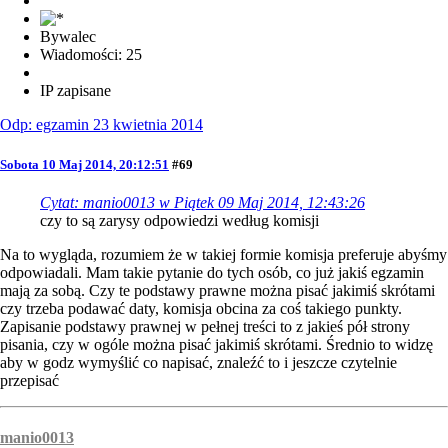
Bywalec
Wiadomości: 25
IP zapisane
Odp: egzamin 23 kwietnia 2014
Sobota 10 Maj 2014, 20:12:51
#69
Cytat: manio0013 w Piątek 09 Maj 2014, 12:43:26
czy to są zarysy odpowiedzi według komisji
Na to wygląda, rozumiem że w takiej formie komisja preferuje abyśmy
odpowiadali. Mam takie pytanie do tych osób, co już jakiś egzamin
mają za sobą. Czy te podstawy prawne można pisać jakimiś skrótami
czy trzeba podawać daty, komisja obcina za coś takiego punkty.
Zapisanie podstawy prawnej w pełnej treści to z jakieś pół strony
pisania, czy w ogóle można pisać jakimiś skrótami. Średnio to widzę
aby w godz wymyślić co napisać, znaleźć to i jeszcze czytelnie
przepisać
manio0013