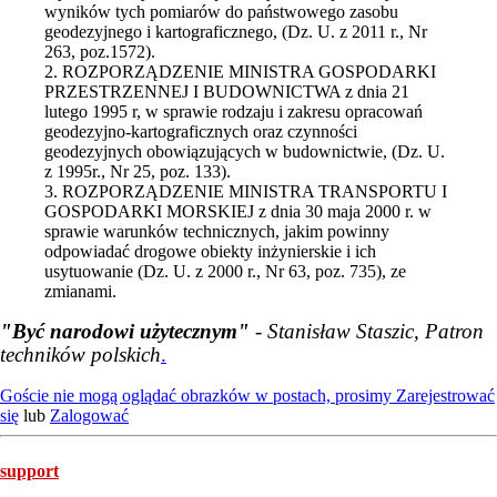
wyników tych pomiarów do państwowego zasobu
geodezyjnego i kartograficznego, (Dz. U. z 2011 r., Nr
263, poz.1572).
2. ROZPORZĄDZENIE MINISTRA GOSPODARKI
PRZESTRZENNEJ I BUDOWNICTWA z dnia 21
lutego 1995 r, w sprawie rodzaju i zakresu opracowań
geodezyjno-kartograficznych oraz czynności
geodezyjnych obowiązujących w budownictwie, (Dz. U.
z 1995r., Nr 25, poz. 133).
3. ROZPORZĄDZENIE MINISTRA TRANSPORTU I
GOSPODARKI MORSKIEJ z dnia 30 maja 2000 r. w
sprawie warunków technicznych, jakim powinny
odpowiadać drogowe obiekty inżynierskie i ich
usytuowanie (Dz. U. z 2000 r., Nr 63, poz. 735), ze
zmianami.
"Być narodowi użytecznym"
- Stanisław Staszic, Patron
techników polskich
.
Goście nie mogą oglądać obrazków w postach, prosimy
Zarejestrować
się
lub
Zalogować
support