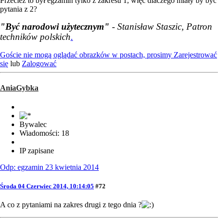
Przecież to był egzamin tylko z zakresu 1, więc dlaczego miały by być
pytania z 2?
"Być narodowi użytecznym"
- Stanisław Staszic, Patron
techników polskich
.
Goście nie mogą oglądać obrazków w postach, prosimy
Zarejestrować
się
lub
Zalogować
AniaGybka
Bywalec
Wiadomości: 18
IP zapisane
Odp: egzamin 23 kwietnia 2014
Środa 04 Czerwiec 2014, 10:14:05
#72
A co z pytaniami na zakres drugi z tego dnia ?