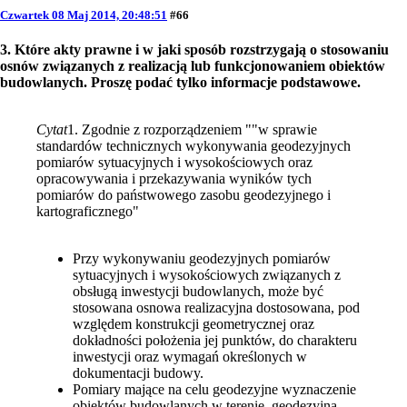
Czwartek 08 Maj 2014, 20:48:51
#66
3. Które akty prawne i w jaki sposób rozstrzygają o stosowaniu
osnów związanych z realizacją lub funkcjonowaniem obiektów
budowlanych. Proszę podać tylko informacje podstawowe.
Cytat
1. Zgodnie z rozporządzeniem ""w sprawie
standardów technicznych wykonywania geodezyjnych
pomiarów sytuacyjnych i wysokościowych oraz
opracowywania i przekazywania wyników tych
pomiarów do państwowego zasobu geodezyjnego i
kartograficznego"
Przy wykonywaniu geodezyjnych pomiarów
sytuacyjnych i wysokościowych związanych z
obsługą inwestycji budowlanych, może być
stosowana osnowa realizacyjna dostosowana, pod
względem konstrukcji geometrycznej oraz
dokładności położenia jej punktów, do charakteru
inwestycji oraz wymagań określonych w
dokumentacji budowy.
Pomiary mające na celu geodezyjne wyznaczenie
obiektów budowlanych w terenie, geodezyjną