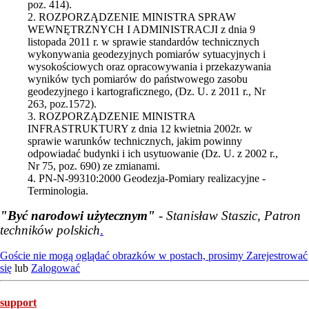
poz. 414).
2. ROZPORZĄDZENIE MINISTRA SPRAW
WEWNĘTRZNYCH I ADMINISTRACJI z dnia 9
listopada 2011 r. w sprawie standardów technicznych
wykonywania geodezyjnych pomiarów sytuacyjnych i
wysokościowych oraz opracowywania i przekazywania
wyników tych pomiarów do państwowego zasobu
geodezyjnego i kartograficznego, (Dz. U. z 2011 r., Nr
263, poz.1572).
3. ROZPORZĄDZENIE MINISTRA
INFRASTRUKTURY z dnia 12 kwietnia 2002r. w
sprawie warunków technicznych, jakim powinny
odpowiadać budynki i ich usytuowanie (Dz. U. z 2002 r.,
Nr 75, poz. 690) ze zmianami.
4. PN-N-99310:2000 Geodezja-Pomiary realizacyjne -
Terminologia.
"Być narodowi użytecznym"
- Stanisław Staszic, Patron
techników polskich
.
Goście nie mogą oglądać obrazków w postach, prosimy
Zarejestrować
się
lub
Zalogować
support