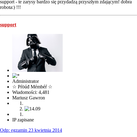
support - te zarysy bardzo się przydadzą przyszłym zdającym! dobra
robota:) !!!
support
Administrator
☆ Pŕöúđ Mémbéŕ ☆
Wiadomości: 4,481
Mariusz Gawron
IP zapisane
Odp: egzamin 23 kwietnia 2014