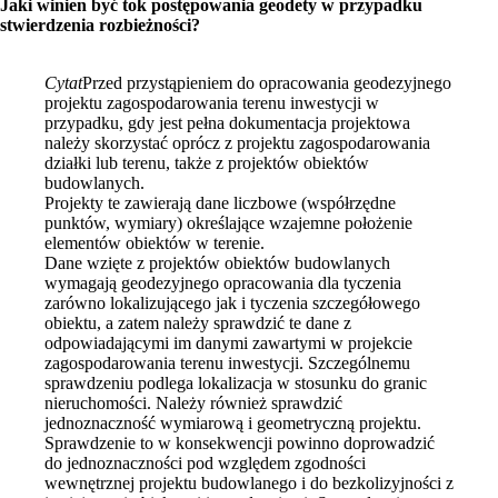
Jaki winien być tok postępowania geodety w przypadku
stwierdzenia rozbieżności?
Cytat
Przed przystąpieniem do opracowania geodezyjnego
projektu zagospodarowania terenu inwestycji w
przypadku, gdy jest pełna dokumentacja projektowa
należy skorzystać oprócz z projektu zagospodarowania
działki lub terenu, także z projektów obiektów
budowlanych.
Projekty te zawierają dane liczbowe (współrzędne
punktów, wymiary) określające wzajemne położenie
elementów obiektów w terenie.
Dane wzięte z projektów obiektów budowlanych
wymagają geodezyjnego opracowania dla tyczenia
zarówno lokalizującego jak i tyczenia szczegółowego
obiektu, a zatem należy sprawdzić te dane z
odpowiadającymi im danymi zawartymi w projekcie
zagospodarowania terenu inwestycji. Szczególnemu
sprawdzeniu podlega lokalizacja w stosunku do granic
nieruchomości. Należy również sprawdzić
jednoznaczność wymiarową i geometryczną projektu.
Sprawdzenie to w konsekwencji powinno doprowadzić
do jednoznaczności pod względem zgodności
wewnętrznej projektu budowlanego i do bezkolizyjności z