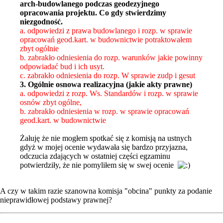
arch-budowlanego podczas geodezyjnego
opracowania projektu. Co gdy stwierdzimy
niezgodność.
a. odpowiedzi z prawa budowlanego i rozp. w sprawie
opracowań geod.kart. w budownictwie potraktowałem
zbyt ogólnie
b. zabrakło odniesienia do rozp. warunków jakie powinny
odpowiadać bud i ich usyt.
c. zabrakło odniesienia do rozp. W sprawie zudp i gesut
3. Ogólnie osnowa realizacyjna (jakie akty prawne)
a. odpowiedzi z rozp. Ws. Standardów i rozp. w sprawie
osnów zbyt ogólne,
b. zabrakło odniesienia w rozp. w sprawie opracowań
geod.kart. w budownictwie
Żałuję że nie mogłem spotkać się z komisją na ustnych
gdyż w mojej ocenie wydawała się bardzo przyjazna,
odczucia zdających w ostatniej części egzaminu
potwierdziły, że nie pomyliłem się w swej ocenie
A czy w takim razie szanowna komisja "obcina" punkty za podanie
nieprawidłowej podstawy prawnej?