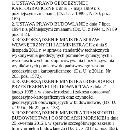
1. USTAWA PRAWO GEODEZYJNE I
KARTOGRAFICZNE z dnia 17 maja 1989 r. z
późniejszymi zmianami, (Dz. U. z 1989r., Nr 30, poz.
163).
2. USTAWA PRAWO BUDOWLANE z dnia 7 lipca
1994 r. z późniejszymi zmianami (Dz. U. z 1994 r., Nr 89
poz. 414).
3. ROZPORZĄDZENIE MINISTRA SPRAW
WEWNĘTRZNYCH I ADMINISTRACJI z dnia 9
listopada 2011 r. w sprawie standardów technicznych
wykonywania geodezyjnych pomiarów sytuacyjnych i
wysokościowych oraz opracowywania i przekazywania
wyników tych pomiarów do państwowego zasobu
geodezyjnego i kartograficznego, (Dz. U. z 2011r., Nr
263, poz. 1572).
4. ROZPORZĄDZENIE MINISTRA GOSPODARKI
PRZESTRZENNEJ I BUDOWNICTWA z dnia 21
lutego 1995 r. w sprawie rodzaju i zakresu opracowań
geodezyjno-kartograficznych oraz czynności
geodezyjnych obowiązujących w budownictwie, (Dz. U.
z 1995r., Nr 25, poz. 133).
5. ROZPORZĄDZENIE MINISTRA TRANSPORTU,
BUDOWNICTWA I GOSPODARKI MORSKIEJ z dnia
25 kwietnia 2012 r. w sprawie szczegółowego zakresu i
formy projektu budowlanego (Dz. U. z 2012 r., poz. 462),