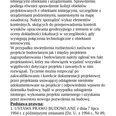
istniejącymi obiektami i urządzeniami. Sprawdzeniu
podlega również sprawdzenie kolizji obiektów
projektowanych z obiektami istniejącymi, szczególnie z
urządzeniami podziemnymi, naniesionymi na mapę
zasadniczą. Należy sporządzić wykaz elementów
kontrolnych, służących do przeprowadzenia kontroli
wyników opracowania geodezyjnego z terenem w celu
oceny dokładności lokalizacji w szczególności, gdy
występują połączenia technologiczne z obiektami
terenowymi.
W przypadku stwierdzenia rozbieżności zarówno w
projekcie budowlanym jak i między projektem
zagospodarowania i budowlanym należy zgłosić ten fakt
projektantowi, który ma obowiązek wyjaśnić wszystkie
wątpliwości dotyczące projektu i zawartych w nim
rozwiązań. Tyczenie można rozpocząć po
zakwalifikowaniu i korekcie dokumentacji projektowej
przez projektanta usuwającej odstąpienie nieistotne
udokumentowane na projekcie i odpowiednim wpisem do
dziennika budowy, bądź w przypadku odstąpienia
istotnego; wykonania projektu zamiennego i uzyskania
przez inwestora nowego pozwolenia na budowę.
Podstawa prawna:
1. USTAWA PRAWO BUDOWLANE z dnia 7 lipca
1994 r. z późniejszymi zmianami (Dz. U. z 1994 r., Nr 89,