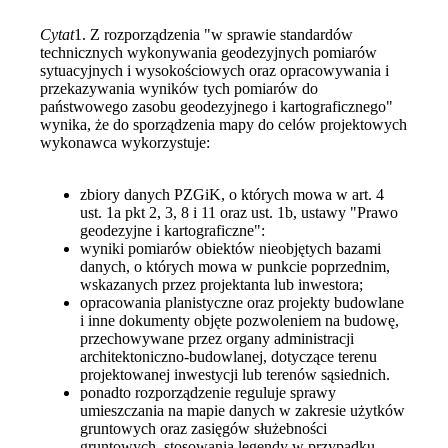
Cytat
1. Z rozporządzenia "w sprawie standardów
technicznych wykonywania geodezyjnych pomiarów
sytuacyjnych i wysokościowych oraz opracowywania i
przekazywania wyników tych pomiarów do
państwowego zasobu geodezyjnego i kartograficznego"
wynika, że do sporządzenia mapy do celów projektowych
wykonawca wykorzystuje:
zbiory danych PZGiK, o których mowa w art. 4
ust. 1a pkt 2, 3, 8 i 11 oraz ust. 1b, ustawy "Prawo
geodezyjne i kartograficzne":
wyniki pomiarów obiektów nieobjętych bazami
danych, o których mowa w punkcie poprzednim,
wskazanych przez projektanta lub inwestora;
opracowania planistyczne oraz projekty budowlane
i inne dokumenty objęte pozwoleniem na budowę,
przechowywane przez organy administracji
architektoniczno-budowlanej, dotyczące terenu
projektowanej inwestycji lub terenów sąsiednich.
ponadto rozporządzenie reguluje sprawy
umieszczania na mapie danych w zakresie użytków
gruntowych oraz zasięgów służebności
gruntowych, stosowania legendy w przypadku