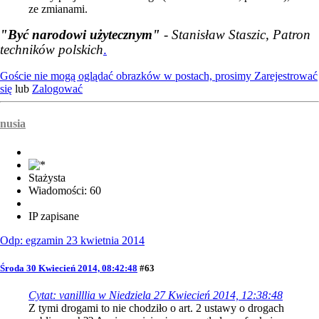
ze zmianami.
"Być narodowi użytecznym"
- Stanisław Staszic, Patron
techników polskich
.
Goście nie mogą oglądać obrazków w postach, prosimy
Zarejestrować
się
lub
Zalogować
nusia
Stażysta
Wiadomości: 60
IP zapisane
Odp: egzamin 23 kwietnia 2014
Środa 30 Kwiecień 2014, 08:42:48
#63
Cytat: vanilllia w Niedziela 27 Kwiecień 2014, 12:38:48
Z tymi drogami to nie chodziło o art. 2 ustawy o drogach