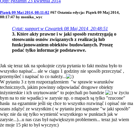
Odp: egzamin 23 kwietnia 2014
Piątek 09 Maj 2014, 08:11:02
#67
Ostatnia edycja
: Piątek 09 Maj 2014,
08:17:47 by monika_wyc
Cytat: support w Czwartek 08 Maj 2014, 20:48:51
3. Które akty prawne i w jaki sposób rozstrzygają o
stosowaniu osnów związanych z realizacją lub
funkcjonowaniem obiektów budowlanych. Proszę
podać tylko informacje podstawowe.
Jak się teraz tak na spokojnie czyta pytania to fakt można było to
wszystko napisać... ale w ciągu 1 godziny nie sposób przeczytać ,
przemyśleć i napisać to co należy...
W pytaniu 3 z tym rozporządzeniem "w sprawie warunków
technicznych, jakim powinny odpowiadać drogowe obiekty
inżynierskie i ich usytuowanie" to pojechali po bandzie
w życiu
bym na to nie wpadła:) w zarysie np. o mapach są tylko "rzucone"
hasła na egzaminie jeśli się chce to wszystko rozwinąć i opisać nie ma
szans zdążyć ze wszystkim ( w pytaniu jest napisane "w jaki sposób"
więc nie da się tylko wymienić wszystkiego w punktach jak w
zarysie...)...u nas czas był największym problemem... teraz już wiem
że moje 15 pkt to był wyczyn:)