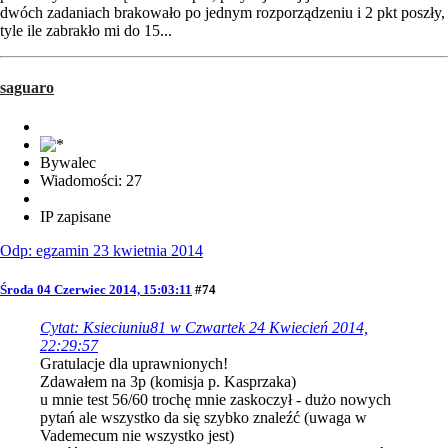
dwóch zadaniach brakowało po jednym rozporządzeniu i 2 pkt poszły,
tyle ile zabrakło mi do 15...
saguaro
Bywalec
Wiadomości: 27
IP zapisane
Odp: egzamin 23 kwietnia 2014
Środa 04 Czerwiec 2014, 15:03:11
#74
Cytat: Ksieciuniu81 w Czwartek 24 Kwiecień 2014,
22:29:57
Gratulacje dla uprawnionych!
Zdawałem na 3p (komisja p. Kasprzaka)
u mnie test 56/60 trochę mnie zaskoczył - dużo nowych
pytań ale wszystko da się szybko znaleźć (uwaga w
Vademecum nie wszystko jest)