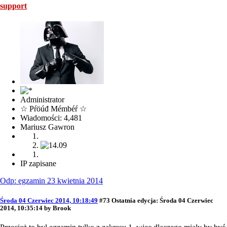
support
Administrator
☆ Pŕöúđ Mémbéŕ ☆
Wiadomości: 4,481
Mariusz Gawron
IP zapisane
Odp: egzamin 23 kwietnia 2014
Środa 04 Czerwiec 2014, 10:18:49
#73
Ostatnia edycja
: Środa 04 Czerwiec
2014, 10:35:14 by Brook