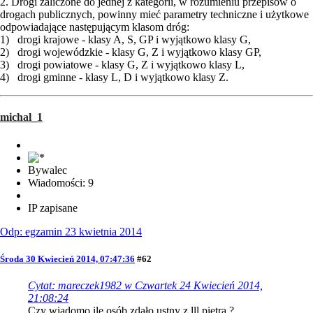
2. Drogi zaliczone do jednej z kategorii, w rozumieniu przepisów o
drogach publicznych, powinny mieć parametry techniczne i użytkowe
odpowiadające następującym klasom dróg:
1) drogi krajowe - klasy A, S, GP i wyjątkowo klasy G,
2) drogi wojewódzkie - klasy G, Z i wyjątkowo klasy GP,
3) drogi powiatowe - klasy G, Z i wyjątkowo klasy L,
4) drogi gminne - klasy L, D i wyjątkowo klasy Z.
michal_1
Bywalec
Wiadomości: 9
IP zapisane
Odp: egzamin 23 kwietnia 2014
Środa 30 Kwiecień 2014, 07:47:36
#62
Cytat: mareczek1982 w Czwartek 24 Kwiecień 2014,
21:08:24
Czy wiadomo ile osób zdało ustny z lll piętra ?