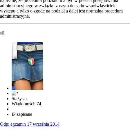
napisane, że procedura podziału ma być w postaci postępowania
administracyjnego w związku z czym do sądu współwłaściciele
występują tylko o
zgodę na podział
a dalej jest normalna procedura
administracyjna.
sfl
Stażysta
Wiadomości: 74
IP zapisane
Odp: egzamin 17 września 2014