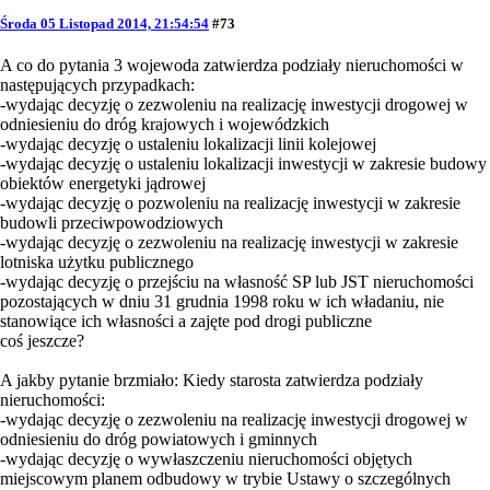
Środa 05 Listopad 2014, 21:54:54
#73
A co do pytania 3 wojewoda zatwierdza podziały nieruchomości w
następujących przypadkach:
-wydając decyzję o zezwoleniu na realizację inwestycji drogowej w
odniesieniu do dróg krajowych i wojewódzkich
-wydając decyzję o ustaleniu lokalizacji linii kolejowej
-wydając decyzję o ustaleniu lokalizacji inwestycji w zakresie budowy
obiektów energetyki jądrowej
-wydając decyzję o pozwoleniu na realizację inwestycji w zakresie
budowli przeciwpowodziowych
-wydając decyzję o zezwoleniu na realizację inwestycji w zakresie
lotniska użytku publicznego
-wydając decyzję o przejściu na własność SP lub JST nieruchomości
pozostających w dniu 31 grudnia 1998 roku w ich władaniu, nie
stanowiące ich własności a zajęte pod drogi publiczne
coś jeszcze?
A jakby pytanie brzmiało: Kiedy starosta zatwierdza podziały
nieruchomości:
-wydając decyzję o zezwoleniu na realizację inwestycji drogowej w
odniesieniu do dróg powiatowych i gminnych
-wydając decyzję o wywłaszczeniu nieruchomości objętych
miejscowym planem odbudowy w trybie Ustawy o szczególnych