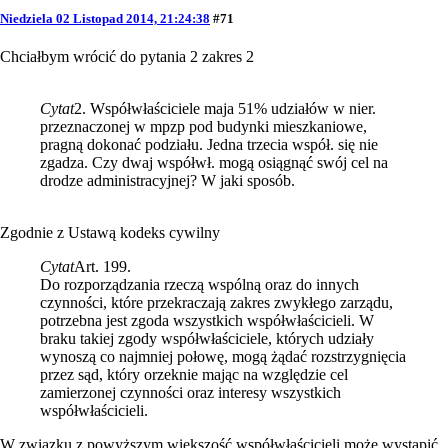
Niedziela 02 Listopad 2014, 21:24:38
#71
Chciałbym wrócić do pytania 2 zakres 2
Cytat
2. Współwłaściciele maja 51% udziałów w nier.
przeznaczonej w mpzp pod budynki mieszkaniowe,
pragną dokonać podziału. Jedna trzecia współ. się nie
zgadza. Czy dwaj współwł. mogą osiągnąć swój cel na
drodze administracyjnej? W jaki sposób.
Zgodnie z Ustawą kodeks cywilny
Cytat
Art. 199.
Do rozporządzania rzeczą wspólną oraz do innych
czynności, które przekraczają zakres zwykłego zarządu,
potrzebna jest zgoda wszystkich współwłaścicieli. W
braku takiej zgody współwłaściciele, których udziały
wynoszą co najmniej połowę, mogą żądać rozstrzygnięcia
przez sąd, który orzeknie mając na względzie cel
zamierzonej czynności oraz interesy wszystkich
współwłaścicieli.
W związku z powyższym większość współwłaścicieli może wystąpić