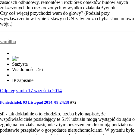
zasadach odbudowy, remontów i rozbiórek obiektów budowlanych
zniszczonych lub uszkodzonych w wyniku działania żywiołu
Czy coś więcej przychodzi wam do głowy? (Podział przy
wywłaszczeniu w trybie Ustawy o GN zatwierdza chyba standardowo
wójt..)
vanilllia
Stażysta
Wiadomości: 56
IP zapisane
Odp: egzamin 17 września 2014
Poniedziałek 03 Listopad 2014, 09:24:18
#72
sfl - tak dokładnie o to chodziło, trzeba było napisać, że
współwłaściciele posiadający te 51% udziału mogą wystąpić do sądu o
zgodę na podział a następnie z tym orzeczeniem dokonują podziału na
podstawie przepisów o gospodarce nieruchomościami. W pytaniu było