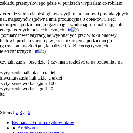
zakładu przemysłowego gdzie w punktach wypisałam co robiłam
-tyczenie w trakcie obsługi inwestycji m. in. budowli produkcyjnych,
hal, magazynów (główna linia produkcyjna 8 obiektów), sieci
uzbrojenia podziemnego (gazociągu, wodociągu, kanalizacji, kabli
energetycznych i teletechnicznych
i.in
-pomiary inwentaryzacyjne wykonanych prac w toku budowy-
budowli produkcyjnych j. w., sieci uzbrojenia podziemnego
(gazociągu, wodociągu, kanalizacji, kabli energetycznych i
teletechnicznych
i.in
czy taki zapis "przejdzie"? czy mam rozłożyć to na podpunkty np
wytyczenie hali takiej a takiej
inwentaryzacja hali takiej a takiej
wytyczenie wodociągu fi 100
wytyczenie wodociągu fi 50
itd
Strony
1
2
3
...
6
Ewmapa - Forum użytkowników
►
Archiwum