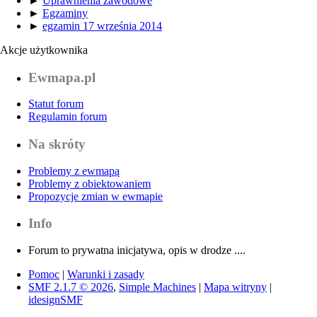
►
Uprawnienia zawodowe
►
Egzaminy
►
egzamin 17 września 2014
Akcje użytkownika
Ewmapa.pl
Statut forum
Regulamin forum
Na skróty
Problemy z ewmapą
Problemy z obiektowaniem
Propozycje zmian w ewmapie
Info
Forum to prywatna inicjatywa, opis w drodze ....
Pomoc
|
Warunki i zasady
SMF 2.1.7 © 2026
,
Simple Machines
|
Mapa witryny
|
idesignSMF