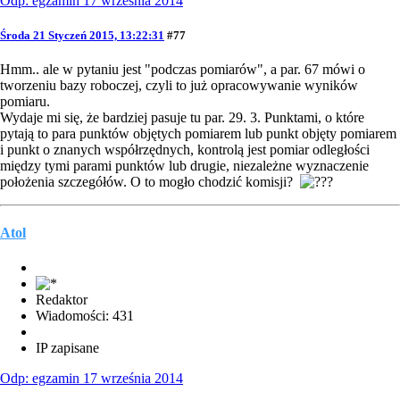
Odp: egzamin 17 września 2014
Środa 21 Styczeń 2015, 13:22:31
#77
Hmm.. ale w pytaniu jest "podczas pomiarów", a par. 67 mówi o
tworzeniu bazy roboczej, czyli to już opracowywanie wyników
pomiaru.
Wydaje mi się, że bardziej pasuje tu par. 29. 3. Punktami, o które
pytają to para punktów objętych pomiarem lub punkt objęty pomiarem
i punkt o znanych współrzędnych, kontrolą jest pomiar odległości
między tymi parami punktów lub drugie, niezależne wyznaczenie
położenia szczegółów. O to mogło chodzić komisji?
Atol
Redaktor
Wiadomości: 431
IP zapisane
Odp: egzamin 17 września 2014