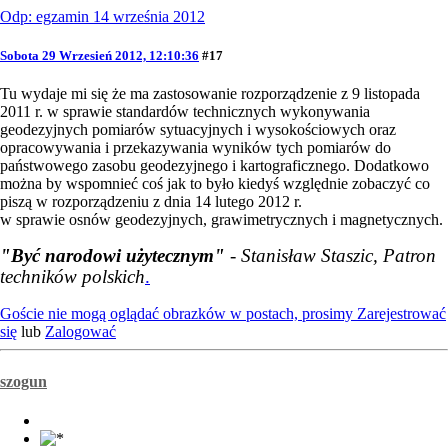
Odp: egzamin 14 września 2012
Sobota 29 Wrzesień 2012, 12:10:36
#17
Tu wydaje mi się że ma zastosowanie rozporządzenie z 9 listopada
2011 r. w sprawie standardów technicznych wykonywania
geodezyjnych pomiarów sytuacyjnych i wysokościowych oraz
opracowywania i przekazywania wyników tych pomiarów do
państwowego zasobu geodezyjnego i kartograficznego. Dodatkowo
można by wspomnieć coś jak to było kiedyś względnie zobaczyć co
piszą w rozporządzeniu z dnia 14 lutego 2012 r.
w sprawie osnów geodezyjnych, grawimetrycznych i magnetycznych.
"Być narodowi użytecznym"
- Stanisław Staszic, Patron
techników polskich
.
Goście nie mogą oglądać obrazków w postach, prosimy
Zarejestrować
się
lub
Zalogować
szogun