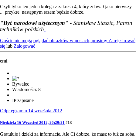
Czyli tylko ten jeden kolega z zakresu 4, który zdawał jako pierwszy
... przykre, następnym razem będzie dobrze.
"Być narodowi użytecznym"
- Stanisław Staszic, Patron
techników polskich
.
Goście nie mogą oglądać obrazków w postach, prosimy
Zarejestrować
się
lub
Zalogować
emi
Bywalec
Wiadomości: 8
IP zapisane
Odp: egzamin 14 września 2012
Niedziela 16 Wrzesień 2012, 20:29:21
#13
Gratuluję i dzięki za informacje. Ale Ci dobrze, że masz to już za sobą.