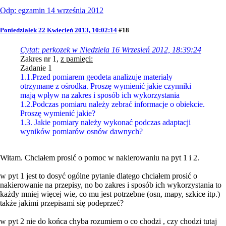
Odp: egzamin 14 września 2012
Poniedziałek 22 Kwiecień 2013, 10:02:14
#18
Cytat: perkozek w Niedziela 16 Wrzesień 2012, 18:39:24
Zakres nr 1,
z pamięci:
Zadanie 1
1.1.Przed pomiarem geodeta analizuje materiały
otrzymane z ośrodka. Proszę wymienić jakie czynniki
mają wpływ na zakres i sposób ich wykorzystania
1.2.Podczas pomiaru należy zebrać informacje o obiekcie.
Proszę wymienić jakie?
1.3. Jakie pomiary należy wykonać podczas adaptacji
wyników pomiarów osnów dawnych?
Witam. Chciałem prosić o pomoc w nakierowaniu na pyt 1 i 2.
w pyt 1 jest to dosyć ogólne pytanie dlatego chciałem prosić o
nakierowanie na przepisy, no bo zakres i sposób ich wykorzystania to
każdy mniej więcej wie, co mu jest potrzebne (osn, mapy, szkice itp.)
także jakimi przepisami się podeprzeć?
w pyt 2 nie do końca chyba rozumiem o co chodzi , czy chodzi tutaj