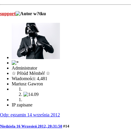
support
Administrator
☆ Pŕöúđ Mémbéŕ ☆
Wiadomości: 4,481
Mariusz Gawron
IP zapisane
Odp: egzamin 14 września 2012
Niedziela 16 Wrzesień 2012, 20:31:50
#14