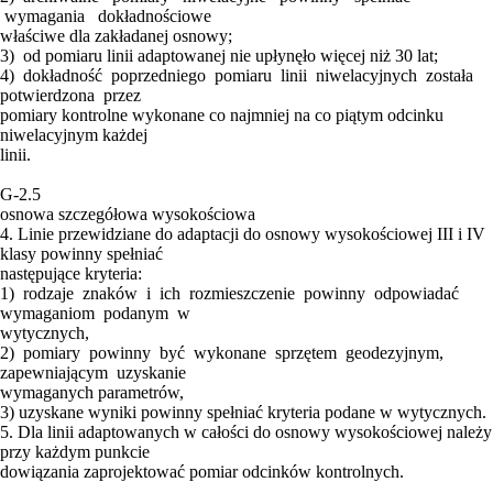
wymagania dokładnościowe
właściwe dla zakładanej osnowy;
3) od pomiaru linii adaptowanej nie upłynęło więcej niż 30 lat;
4) dokładność poprzedniego pomiaru linii niwelacyjnych została
potwierdzona przez
pomiary kontrolne wykonane co najmniej na co piątym odcinku
niwelacyjnym każdej
linii.
G-2.5
osnowa szczegółowa wysokościowa
4. Linie przewidziane do adaptacji do osnowy wysokościowej III i IV
klasy powinny spełniać
następujące kryteria:
1) rodzaje znaków i ich rozmieszczenie powinny odpowiadać
wymaganiom podanym w
wytycznych,
2) pomiary powinny być wykonane sprzętem geodezyjnym,
zapewniającym uzyskanie
wymaganych parametrów,
3) uzyskane wyniki powinny spełniać kryteria podane w wytycznych.
5. Dla linii adaptowanych w całości do osnowy wysokościowej należy
przy każdym punkcie
dowiązania zaprojektować pomiar odcinków kontrolnych.