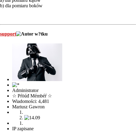
a) dla pomiaru kątów
b) dla pomiaru boków
support
Administrator
☆ Pŕöúđ Mémbéŕ ☆
Wiadomości: 4,481
Mariusz Gawron
IP zapisane