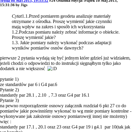
Środa 08 Maj 2013, 19:53:32
#24
Ostatnia edycja
: Piątek 10 Maj 2013,
15:31:36 by Jigs
Cytat
1.1.Przed pomiarem geodeta analizuje materiały
otrzymane z ośrodka. Proszę wymienić jakie czynniki
mają wpływ na zakres i sposób ich wykorzystania
1.2.Podczas pomiaru należy zebrać informacje o obiekcie.
Proszę wymienić jakie?
1.3. Jakie pomiary należy wykonać podczas adaptacji
wyników pomiarów osnów dawnych?
pierwsze 2 pytania wydają się być jednym które gdzieś już widziałem,
jeżeli chodzi o odpowiedzi to do instrukcji sięgnąłbym tylko jako
dodatek a nie większosć
pytanie 1)
ze standardów par 6 i G4 par.6
Pytanie 2)
standardy par 28.1 , 2.10 , 7.3 oraz G4 par 16.1
Pytanie 3)
na pewno rozporządzenie osnowy załącznik rozdział 6 pkt 27 co do
pomiarów jakie powinniśmy wykonać to wg mnie pomiary kontrolne -
wykonywane jak założenie osnowy pomiarowej( innej nie możemy)
więc :
standardy par 17.1 , 20.1 oraz 23 oraz G4 par 19 i g4.1 par 10(tak jak