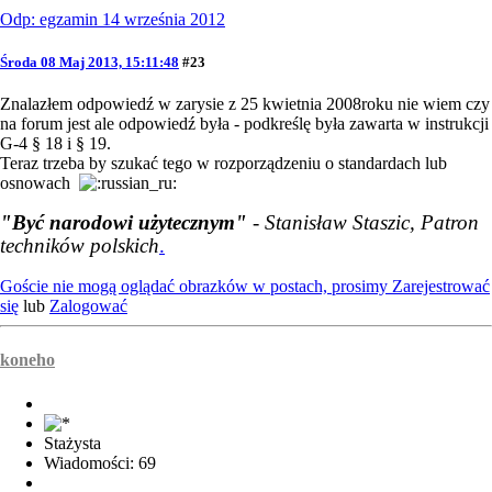
Odp: egzamin 14 września 2012
Środa 08 Maj 2013, 15:11:48
#23
Znalazłem odpowiedź w zarysie z 25 kwietnia 2008roku nie wiem czy
na forum jest ale odpowiedź była - podkreślę była zawarta w instrukcji
G-4 § 18 i § 19.
Teraz trzeba by szukać tego w rozporządzeniu o standardach lub
osnowach
"Być narodowi użytecznym"
- Stanisław Staszic, Patron
techników polskich
.
Goście nie mogą oglądać obrazków w postach, prosimy
Zarejestrować
się
lub
Zalogować
koneho
Stażysta
Wiadomości: 69