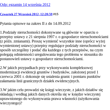
Odp: egzamin 14 września 2012
Czwartek 27 Wrzesień 2012, 12:20:59
#15
Pytania opisowe na zakres II z dn 14.09.2012
1.Podziały nieruchomości dokonywane są głównie w oparciu o
przepisy ustawy z 21 sierpnia 1997 r. o gospodarce nieruchomościami
(z późn. zmianami). Proszę wymienić wszystkie inne (oprócz wyżej
wymienionej ustawy) przepisy regulujące podziały nieruchomości w
sposób szczególny i podać dla każdego z tych przepisów, na czym
polegają odmienności uregulowania tego problemu w stosunku do
postanowień ustawy o gospodarce nieruchomościami.
2.W jakich przypadkach przy wykonywaniu kompleksowej
modernizacji ewidencji gruntów i budynków, założonej przed 1
czerwca 2001 r. dokonuje się ustalenia granic i pomiaru punktów
załamania linii granicznych działek ewidencyjnych.
3.W jakim celu prowadzi się księgi wieczyste, z jakich działów się
składają i według jakich danych określa się w księdze wieczystej
uprawnionego do wykonywania prawa własności (użytkowania
wieczystego)?