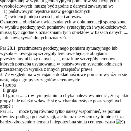
sporządzonej w wyniku geodezyjnych pomiarów sytuacyjnych i
wysokościowych muszą być zgodne z danymi zawartymi w:
1) państwowym rejestrze nazw geograficznych
2) ewidencji miejscowości , ulic i adresów
Oznaczenia obiektów uwidacznianych w dokumentacji sporządzonej
w wyniku geodezyjnych pomiarów sytuacyjnych i wysokościowych
muszą być zgodne z oznaczniami tych obiektów w bazach danych ,....
, lub nawiązywać do tych oznaczeń.
Par 28.1 przedmiotem geodezyjnego pomiaru sytuacyjnego lub
wysokościowego są szczegóły terenowe będące obiejtami
przestrzennymi bazy danych ,...., oraz inne szczegóły terenowe,
których potrzeba usytuowania w państwowym systemie odniesień
przestrzennych wynika z innych przepisów prawa.
3. Ze względu na wymagania dokładnościowe pomiaru wyróżnia się
następujące grupy szczegółów terenowych:
- I grupa
- II grupa
- III grupa ...... ( w tym pytaniu to chyba należy wymienić , że są takie
grupy i nie należy wdawać si ę w charakterystykę poszczególnych
grup? )
Par 31. – może tytaj również tylko należy wspomnieć, że pomiar
również podlega generalizacji, ale to już nie wiem czy to nie jest za
bardzo zboczenie z tematu i niepotrzebna strata cennego czasu