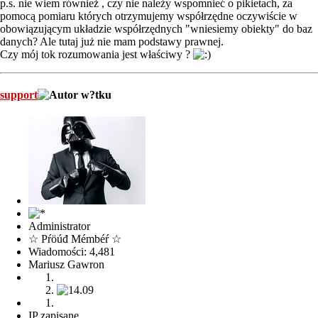
p.s. nie wiem również , czy nie należy wspomnieć o pikietach, za
pomocą pomiaru których otrzymujemy współrzędne oczywiście w
obowiązującym układzie współrzędnych "wniesiemy obiekty" do baz
danych? Ale tutaj już nie mam podstawy prawnej.
Czy mój tok rozumowania jest właściwy ?
support
Administrator
☆ Pŕöúđ Mémbéŕ ☆
Wiadomości: 4,481
Mariusz Gawron
IP zapisane