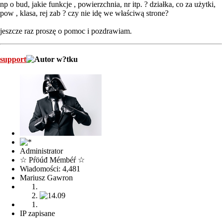
np o bud, jakie funkcje , powierzchnia, nr itp. ? działka, co za użytki,
pow , klasa, rej zab ? czy nie idę we właściwą strone?
jeszcze raz proszę o pomoc i pozdrawiam.
support
Administrator
☆ Pŕöúđ Mémbéŕ ☆
Wiadomości: 4,481
Mariusz Gawron
IP zapisane