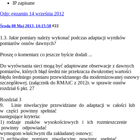
IP zapisane
Odp: egzamin 14 września 2012
Środa 08 Maj 2013, 14:15:58
#22
1.3. Jakie pomiary należy wykonać podczas adaptacji wyników
pomiarów osnów dawnych?
Proszę o komentarz co jeszcze byście dodali ...
Do wyrównania sieci mogą być adaptowane obserwacje z dawnych
pomiarów, których błąd średni nie przekracza dwukrotnej wartości
błędu średniego pomiaru przewidzianego dla modernizowanej osnowy
szczegółowej. (załącznik do RMAiC z 2012r. w sprawie osnów
rozdział 6 pkt. 27
Rozdział 3
9. Linie niwelacyjne przewidziane do adaptacji w całości lub
w części powinny spełniać
następujące kryteria:
1) rodzaje znaków wysokościowych i ich rozmieszczenie
powinny odpowiadać
wymogom właściwym dla zakładanej osnowy;
2) archiwalne pomiary niwelacyjne powinny spełniać