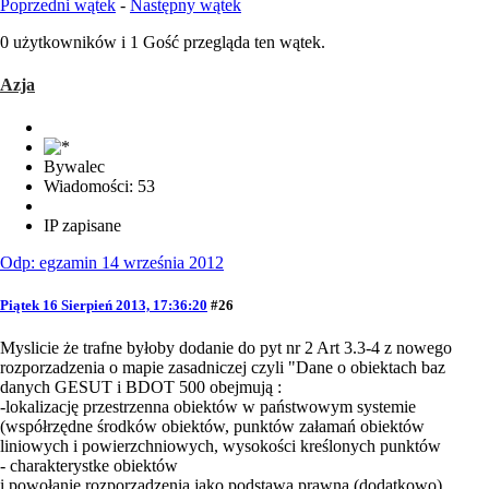
Poprzedni wątek
-
Następny wątek
0 użytkowników i 1 Gość przegląda ten wątek.
Azja
Bywalec
Wiadomości: 53
IP zapisane
Odp: egzamin 14 września 2012
Piątek 16 Sierpień 2013, 17:36:20
#26
Myslicie że trafne byłoby dodanie do pyt nr 2 Art 3.3-4 z nowego
rozporzadzenia o mapie zasadniczej czyli "Dane o obiektach baz
danych GESUT i BDOT 500 obejmują :
-lokalizację przestrzenna obiektów w państwowym systemie
(współrzędne środków obiektów, punktów załamań obiektów
liniowych i powierzchniowych, wysokości kreślonych punktów
- charakterystke obiektów
i powołanie rozporządzenia jako podstawa prawna (dodatkowo)