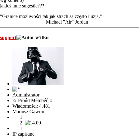
wg koneho)
jakieś inne sugestie???
"Granice możliwości tak jak strach są często iluzją."
Michael "Air" Jordan
support
Administrator
☆ Pŕöúđ Mémbéŕ ☆
Wiadomości: 4,481
Mariusz Gawron
IP zapisane