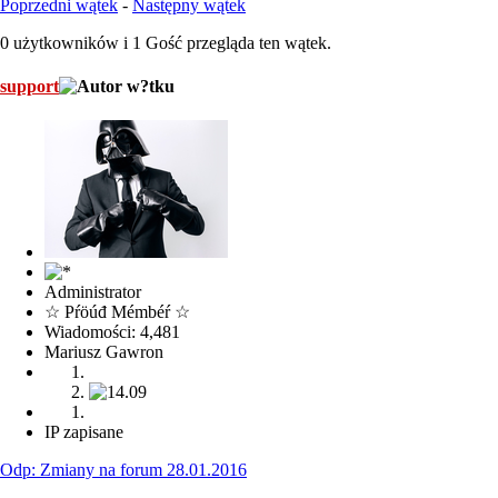
Poprzedni wątek
-
Następny wątek
0 użytkowników i 1 Gość przegląda ten wątek.
support
Administrator
☆ Pŕöúđ Mémbéŕ ☆
Wiadomości: 4,481
Mariusz Gawron
IP zapisane
Odp: Zmiany na forum 28.01.2016