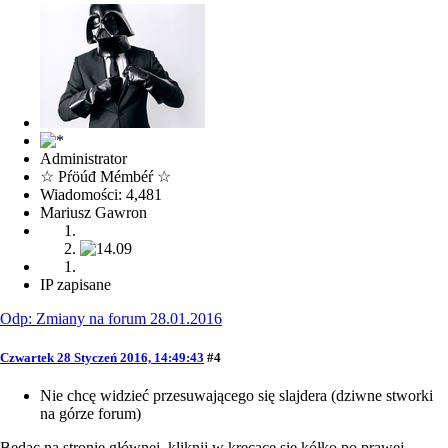
Administrator
☆ Pŕöúđ Mémbéŕ ☆
Wiadomości: 4,481
Mariusz Gawron
IP zapisane
Odp: Zmiany na forum 28.01.2016
Czwartek 28 Styczeń 2016, 14:49:43
#4
Nie chcę widzieć przesuwającego się slajdera (dziwne stworki
na górze forum)
Będąc na stronie głównej, kliknij w kręcące się kółko po prawej