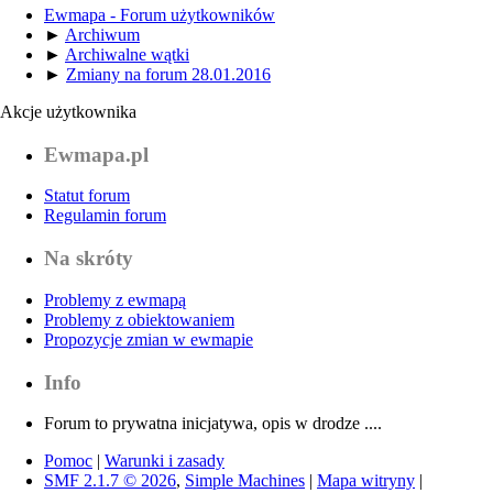
Ewmapa - Forum użytkowników
►
Archiwum
►
Archiwalne wątki
►
Zmiany na forum 28.01.2016
Akcje użytkownika
Ewmapa.pl
Statut forum
Regulamin forum
Na skróty
Problemy z ewmapą
Problemy z obiektowaniem
Propozycje zmian w ewmapie
Info
Forum to prywatna inicjatywa, opis w drodze ....
Pomoc
|
Warunki i zasady
SMF 2.1.7 © 2026
,
Simple Machines
|
Mapa witryny
|