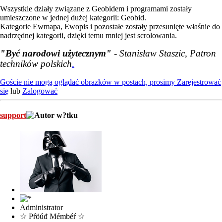
Wszystkie działy związane z Geobidem i programami zostały
umieszczone w jednej dużej kategorii: Geobid.
Kategorie Ewmapa, Ewopis i pozostałe zostały przesunięte właśnie do
nadrzędnej kategorii, dzięki temu mniej jest scrolowania.
"Być narodowi użytecznym"
- Stanisław Staszic, Patron
techników polskich
.
Goście nie mogą oglądać obrazków w postach, prosimy
Zarejestrować
się
lub
Zalogować
support
Administrator
☆ Pŕöúđ Mémbéŕ ☆