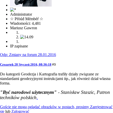
Administrator
☆ Pŕöúđ Mémbéŕ ☆
Wiadomości: 4,481
Mariusz Gawron
IP zapisane
Odp: Zmiany na forum 28.01.2016
Czwartek 28 Styczeń 2016, 08:36:18
#3
Do kategorii Geodezja i Kartografia trafiły działy związane ze
standardami geodezyjnymi instrukcjami itp., jak również dział własna
forma.
"Być narodowi użytecznym"
- Stanisław Staszic, Patron
techników polskich
.
Goście nie mogą oglądać obrazków w postach, prosimy
Zarejestrować
się
lub
Zalogować