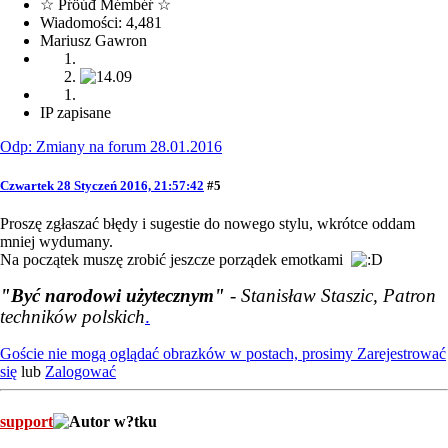
☆ Pŕöúđ Mémbéŕ ☆
Wiadomości: 4,481
Mariusz Gawron
IP zapisane
Odp: Zmiany na forum 28.01.2016
Czwartek 28 Styczeń 2016, 21:57:42
#5
Proszę zgłaszać błędy i sugestie do nowego stylu, wkrótce oddam
mniej wydumany.
Na początek muszę zrobić jeszcze porządek emotkami
"Być narodowi użytecznym"
- Stanisław Staszic, Patron
techników polskich
.
Goście nie mogą oglądać obrazków w postach, prosimy
Zarejestrować
się
lub
Zalogować
support