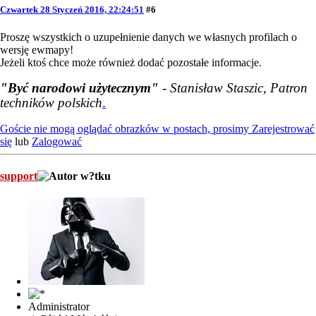
Czwartek 28 Styczeń 2016, 22:24:51
#6
Proszę wszystkich o uzupełnienie danych we własnych profilach o
wersję ewmapy!
Jeżeli ktoś chce może również dodać pozostałe informacje.
"Być narodowi użytecznym"
- Stanisław Staszic, Patron
techników polskich
.
Goście nie mogą oglądać obrazków w postach, prosimy
Zarejestrować
się
lub
Zalogować
support
Administrator