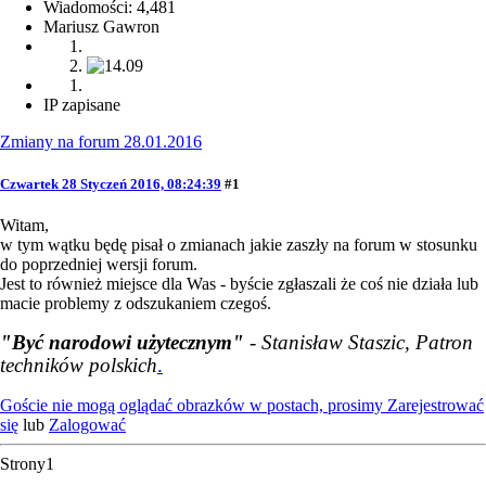
Wiadomości: 4,481
Mariusz Gawron
IP zapisane
Zmiany na forum 28.01.2016
Czwartek 28 Styczeń 2016, 08:24:39
#1
Witam,
w tym wątku będę pisał o zmianach jakie zaszły na forum w stosunku
do poprzedniej wersji forum.
Jest to również miejsce dla Was - byście zgłaszali że coś nie działa lub
macie problemy z odszukaniem czegoś.
"Być narodowi użytecznym"
- Stanisław Staszic, Patron
techników polskich
.
Goście nie mogą oglądać obrazków w postach, prosimy
Zarejestrować
się
lub
Zalogować
Strony
1