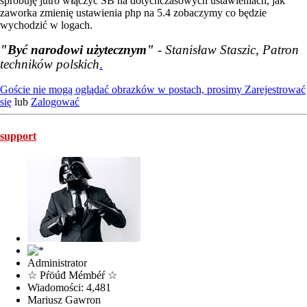
spróbuję jutro włączyć SB na dotychczasowych ustawieniach, jak
zaworka zmienię ustawienia php na 5.4 zobaczymy co będzie
wychodzić w logach.
"Być narodowi użytecznym"
- Stanisław Staszic, Patron
techników polskich
.
Goście nie mogą oglądać obrazków w postach, prosimy
Zarejestrować
się
lub
Zalogować
support
Administrator
☆ Pŕöúđ Mémbéŕ ☆
Wiadomości: 4,481
Mariusz Gawron