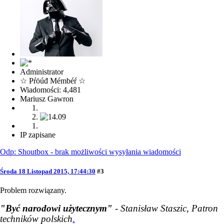
Administrator
☆ Pŕöúđ Mémbéŕ ☆
Wiadomości: 4,481
Mariusz Gawron
IP zapisane
Odp: Shoutbox - brak możliwości wysyłania wiadomości
Środa 18 Listopad 2015, 17:44:30
#3
Problem rozwiązany.
"Być narodowi użytecznym"
- Stanisław Staszic, Patron
techników polskich
.