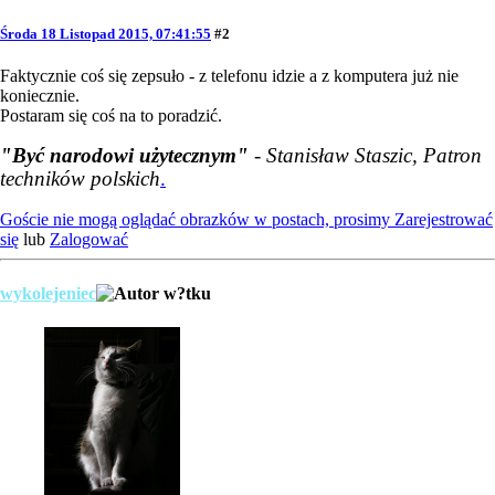
Środa 18 Listopad 2015, 07:41:55
#2
Faktycznie coś się zepsuło - z telefonu idzie a z komputera już nie
koniecznie.
Postaram się coś na to poradzić.
"Być narodowi użytecznym"
- Stanisław Staszic, Patron
techników polskich
.
Goście nie mogą oglądać obrazków w postach, prosimy
Zarejestrować
się
lub
Zalogować
wykolejeniec