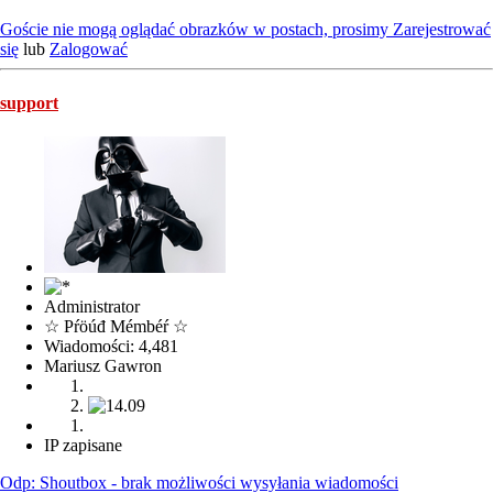
Goście nie mogą oglądać obrazków w postach, prosimy
Zarejestrować
się
lub
Zalogować
support
Administrator
☆ Pŕöúđ Mémbéŕ ☆
Wiadomości: 4,481
Mariusz Gawron
IP zapisane
Odp: Shoutbox - brak możliwości wysyłania wiadomości