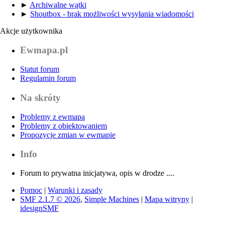
►
Archiwalne wątki
►
Shoutbox - brak możliwości wysyłania wiadomości
Akcje użytkownika
Ewmapa.pl
Statut forum
Regulamin forum
Na skróty
Problemy z ewmapą
Problemy z obiektowaniem
Propozycje zmian w ewmapie
Info
Forum to prywatna inicjatywa, opis w drodze ....
Pomoc
|
Warunki i zasady
SMF 2.1.7 © 2026
,
Simple Machines
|
Mapa witryny
|
idesignSMF