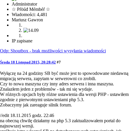
Administrator
☆ Pŕöúđ Mémbéŕ ☆
Wiadomości: 4,481
Mariusz Gawron
IP zapisane
Odp: Shoutbox - brak możliwości wysyłania wiadomości
Środa 18 Listopad 2015, 20:28:42
#7
Wyłączę na 24 godziny SB być może jest to spowodowane niedawną
migracją serwera, zapytam w serwerowni co zrobili.
Czy to nowa maszyna czy inny adres serwera i inna maszyna.
Znalazłem jeden z problemów - tak mi się wydaje.
W różnych opcjach były różne ustawienia dla wersji PHP - ustawiłem
zgodnie z pierwotnymi ustawieniami php 5.3.
Zobaczymy jak zareaguje silnik forum.
//edit 18.11.2015 godz. 22:46
na obecną chwilę działamy na php 5.3 zaktualizowałem portal do
najnowszej wersji.