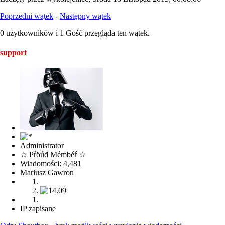
Poprzedni wątek
-
Następny wątek
0 użytkowników i 1 Gość przegląda ten wątek.
support
Administrator
☆ Pŕöúđ Mémbéŕ ☆
Wiadomości: 4,481
Mariusz Gawron
IP zapisane