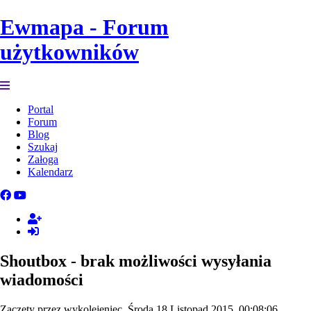
Ewmapa - Forum
użytkowników
Portal
Forum
Blog
Szukaj
Załoga
Kalendarz
Shoutbox - brak możliwości wysyłania
wiadomości
Zaczęty przez wykolejeniec, Środa 18 Listopad 2015, 00:08:06