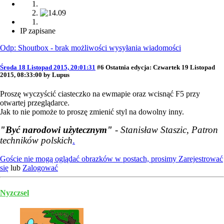
IP zapisane
Odp: Shoutbox - brak możliwości wysyłania wiadomości
Środa 18 Listopad 2015, 20:01:31
#6
Ostatnia edycja
: Czwartek 19 Listopad
2015, 08:33:00 by Lupus
Proszę wyczyścić ciasteczko na ewmapie oraz wcisnąć F5 przy
otwartej przeglądarce.
Jak to nie pomoże to proszę zmienić styl na dowolny inny.
"Być narodowi użytecznym"
- Stanisław Staszic, Patron
techników polskich
.
Goście nie mogą oglądać obrazków w postach, prosimy
Zarejestrować
się
lub
Zalogować
Nyzczsel