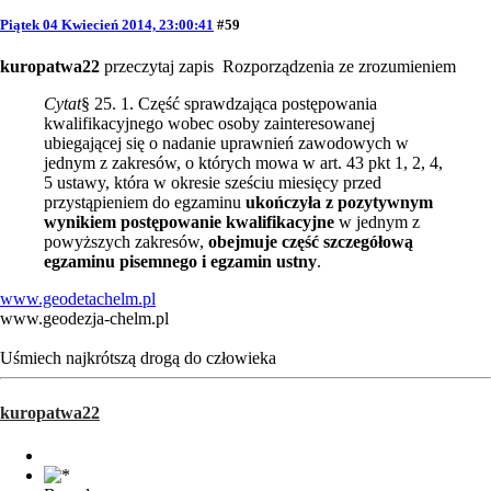
Piątek 04 Kwiecień 2014, 23:00:41
#59
kuropatwa22
przeczytaj zapis Rozporządzenia ze zrozumieniem
Cytat
§ 25. 1. Część sprawdzająca postępowania
kwalifikacyjnego wobec osoby zainteresowanej
ubiegającej się o nadanie uprawnień zawodowych w
jednym z zakresów, o których mowa w art. 43 pkt 1, 2, 4,
5 ustawy, która w okresie sześciu miesięcy przed
przystąpieniem do egzaminu
ukończyła z pozytywnym
wynikiem postępowanie kwalifikacyjne
w jednym z
powyższych zakresów,
obejmuje część szczegółową
egzaminu pisemnego i egzamin ustny
.
www.geodetachelm.pl
www.geodezja-chelm.pl
Uśmiech najkrótszą drogą do człowieka
kuropatwa22