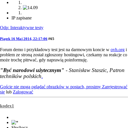
IP zapisane
Odp: Interaktywne testy
Piątek 16 Maj 2014, 22:17:06
#65
Forum demo i przykładowy test jest na darmowym koncie w
ovh.org
i
problem ze stroną został zgłoszony hostingowi, czekamy na reakcje co
może trochę pitrwać, gdy naprawią poinformuję.
"Być narodowi użytecznym"
- Stanisław Staszic, Patron
techników polskich
.
Goście nie mogą oglądać obrazków w postach, prosimy
Zarejestrować
się
lub
Zalogować
kodex1
Słuchacz