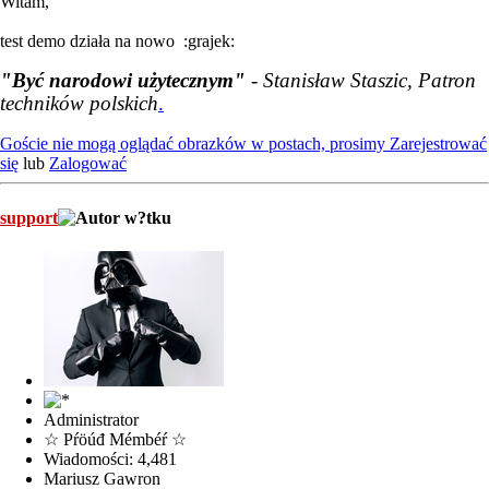
Witam,
test demo działa na nowo :grajek:
"Być narodowi użytecznym"
- Stanisław Staszic, Patron
techników polskich
.
Goście nie mogą oglądać obrazków w postach, prosimy
Zarejestrować
się
lub
Zalogować
support
Administrator
☆ Pŕöúđ Mémbéŕ ☆
Wiadomości: 4,481
Mariusz Gawron