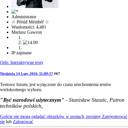
Administrator
☆ Pŕöúđ Mémbéŕ ☆
Wiadomości: 4,481
Mariusz Gawron
IP zapisane
Odp: Interaktywne testy
Niedziela 14 Luty 2016, 11:09:57
#67
Testowe forum, jest wyłączone do czasu uruchomienia testów
wielokrotnego wyboru.
"Być narodowi użytecznym"
- Stanisław Staszic, Patron
techników polskich
.
Goście nie mogą oglądać obrazków w postach, prosimy
Zarejestrować
się
lub
Zalogować