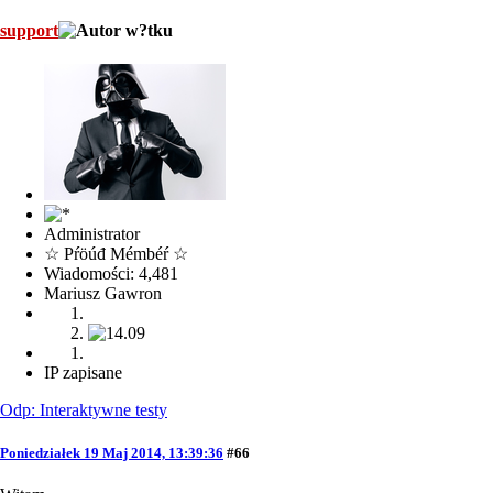
support
Administrator
☆ Pŕöúđ Mémbéŕ ☆
Wiadomości: 4,481
Mariusz Gawron
IP zapisane
Odp: Interaktywne testy
Poniedziałek 19 Maj 2014, 13:39:36
#66