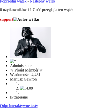
Poprzedni wątek
-
Następny wątek
0 użytkowników i 1 Gość przegląda ten wątek.
support
Administrator
☆ Pŕöúđ Mémbéŕ ☆
Wiadomości: 4,481
Mariusz Gawron
IP zapisane
Odp: Interaktywne testy