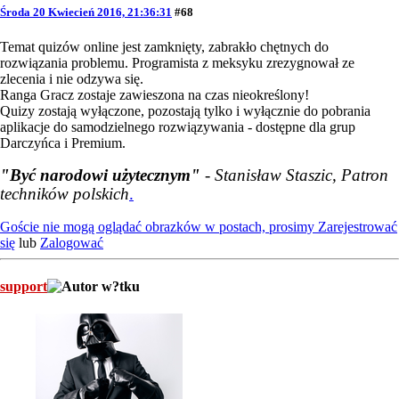
Środa 20 Kwiecień 2016, 21:36:31
#68
Temat quizów online jest zamknięty, zabrakło chętnych do
rozwiązania problemu. Programista z meksyku zrezygnował ze
zlecenia i nie odzywa się.
Ranga Gracz zostaje zawieszona na czas nieokreślony!
Quizy zostają wyłączone, pozostają tylko i wyłącznie do pobrania
aplikacje do samodzielnego rozwiązywania - dostępne dla grup
Darczyńca i Premium.
"Być narodowi użytecznym"
- Stanisław Staszic, Patron
techników polskich
.
Goście nie mogą oglądać obrazków w postach, prosimy
Zarejestrować
się
lub
Zalogować
support