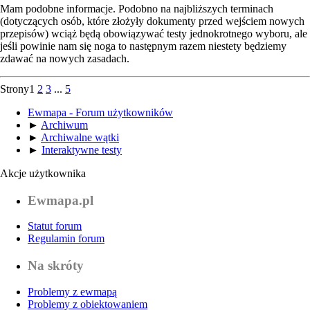
Mam podobne informacje. Podobno na najbliższych terminach
(dotyczących osób, które złożyły dokumenty przed wejściem nowych
przepisów) wciąż będą obowiązywać testy jednokrotnego wyboru, ale
jeśli powinie nam się noga to następnym razem niestety będziemy
zdawać na nowych zasadach.
Strony
1
2
3
...
5
Ewmapa - Forum użytkowników
►
Archiwum
►
Archiwalne wątki
►
Interaktywne testy
Akcje użytkownika
Ewmapa.pl
Statut forum
Regulamin forum
Na skróty
Problemy z ewmapą
Problemy z obiektowaniem