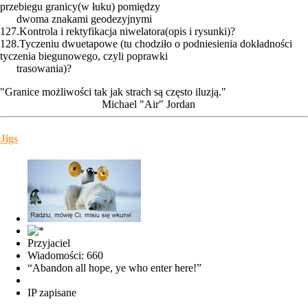
przebiegu granicy(w łuku) pomiędzy
dwoma znakami geodezyjnymi
127.Kontrola i rektyfikacja niwelatora(opis i rysunki)?
128.Tyczeniu dwuetapowe (tu chodziło o podniesienia dokładności
tyczenia biegunowego, czyli poprawki
trasowania)?
"Granice możliwości tak jak strach są często iluzją."
Michael "Air" Jordan
Jigs
Przyjaciel
Wiadomości: 660
“Abandon all hope, ye who enter here!”
IP zapisane