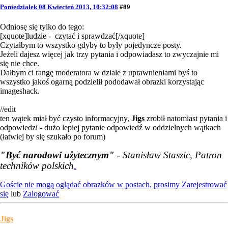
Poniedziałek 08 Kwiecień 2013, 10:32:08
#89
Odniosę się tylko do tego:
[xquote]ludzie - czytać i sprawdzać[/xquote]
Czytałbym to wszystko gdyby to były pojedyncze posty.
Jeżeli dajesz więcej jak trzy pytania i odpowiadasz to zwyczajnie mi
się nie chce.
Dałbym ci rangę moderatora w dziale z uprawnieniami byś to
wszystko jakoś ogarną podzielił pododawał obrazki korzystając
imageshack.
//edit
ten wątek miał być czysto informacyjny,
Jigs
zrobił natomiast pytania i
odpowiedzi - dużo lepiej pytanie odpowiedź w oddzielnych wątkach
(łatwiej by się szukało po forum)
"Być narodowi użytecznym"
- Stanisław Staszic, Patron
techników polskich
.
Goście nie mogą oglądać obrazków w postach, prosimy
Zarejestrować
się
lub
Zalogować
Jigs