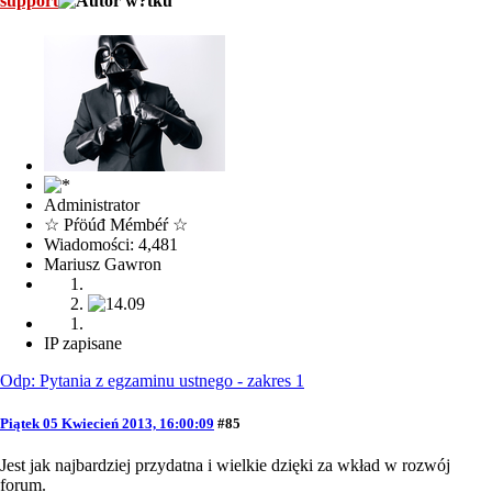
support
Administrator
☆ Pŕöúđ Mémbéŕ ☆
Wiadomości: 4,481
Mariusz Gawron
IP zapisane
Odp: Pytania z egzaminu ustnego - zakres 1
Piątek 05 Kwiecień 2013, 16:00:09
#85
Jest jak najbardziej przydatna i wielkie dzięki za wkład w rozwój
forum.