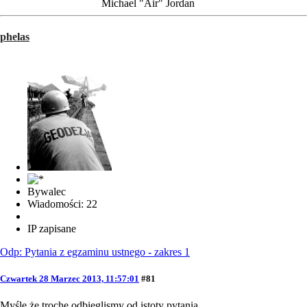
Michael "Air" Jordan
phelas
Bywalec
Wiadomości: 22
IP zapisane
Odp: Pytania z egzaminu ustnego - zakres 1
Czwartek 28 Marzec 2013, 11:57:01
#81
Myślę że trochę odbieglismy od istoty pytania