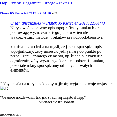
Odp: Pytania z egzaminu ustnego - zakres 1
Piątek 05 Kwiecień 2013, 22:30:16
#87
Cytat: aneczka843 w Piątek 05 Kwiecień 2013, 22:04:43
Narysować poprawny opis topograficzny punktu biorąc
pod uwagę wyznaczanie tego punktu w terenie
wykorzystując metodę "trójkątów prawdopodobieństwa
komisja miała chyba na myśli, że jak sie sporządza opis
topograficzny, żeby umieścić jedną miarę do punktu po
przedłużeniu trwałego elementu, np ściana budynku lub
ogrodzenie, żeby wyznaczyc kierunek położenia punktu,
pozostałe miary sporządzamy od innych trwałych
elementów.
Jakbys miala na to rysunek to by najlepiej wyjasnilo twoje wyjasnienie
"Granice możliwości tak jak strach są często iluzją."
Michael "Air" Jordan
aneczka843