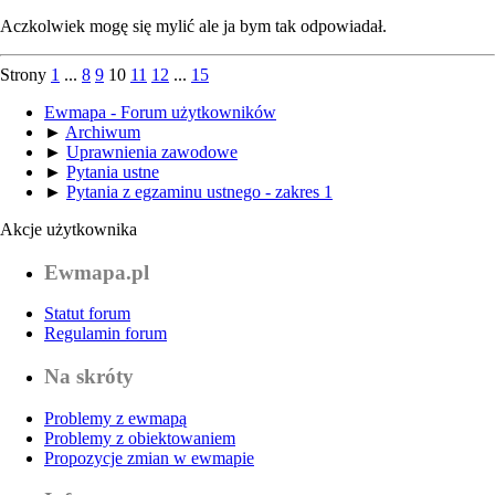
Aczkolwiek mogę się mylić ale ja bym tak odpowiadał.
Strony
1
...
8
9
10
11
12
...
15
Ewmapa - Forum użytkowników
►
Archiwum
►
Uprawnienia zawodowe
►
Pytania ustne
►
Pytania z egzaminu ustnego - zakres 1
Akcje użytkownika
Ewmapa.pl
Statut forum
Regulamin forum
Na skróty
Problemy z ewmapą
Problemy z obiektowaniem
Propozycje zmian w ewmapie