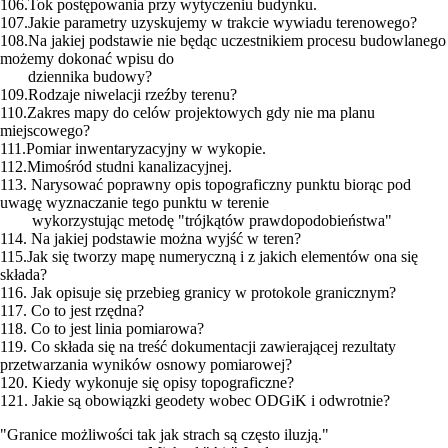
106.Tok postępowania przy wytyczeniu budynku.
107.Jakie parametry uzyskujemy w trakcie wywiadu terenowego?
108.Na jakiej podstawie nie będąc uczestnikiem procesu budowlanego
możemy dokonać wpisu do
dziennika budowy?
109.Rodzaje niwelacji rzeźby terenu?
110.Zakres mapy do celów projektowych gdy nie ma planu
miejscowego?
111.Pomiar inwentaryzacyjny w wykopie.
112.Mimośród studni kanalizacyjnej.
113. Narysować poprawny opis topograficzny punktu biorąc pod
uwagę wyznaczanie tego punktu w terenie
wykorzystując metodę "trójkątów prawdopodobieństwa"
114. Na jakiej podstawie można wyjść w teren?
115.Jak się tworzy mapę numeryczną i z jakich elementów ona się
składa?
116. Jak opisuje się przebieg granicy w protokole granicznym?
117. Co to jest rzędna?
118. Co to jest linia pomiarowa?
119. Co składa się na treść dokumentacji zawierającej rezultaty
przetwarzania wyników osnowy pomiarowej?
120. Kiedy wykonuje się opisy topograficzne?
121. Jakie są obowiązki geodety wobec ODGiK i odwrotnie?
"Granice możliwości tak jak strach są często iluzją."