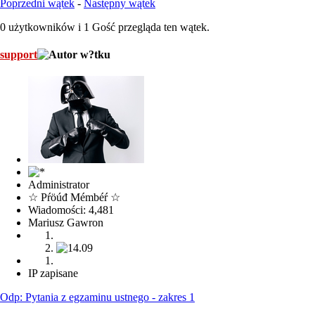
Poprzedni wątek
-
Następny wątek
0 użytkowników i 1 Gość przegląda ten wątek.
support
Administrator
☆ Pŕöúđ Mémbéŕ ☆
Wiadomości: 4,481
Mariusz Gawron
IP zapisane
Odp: Pytania z egzaminu ustnego - zakres 1