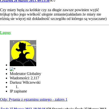
Czwartek 28 Marzec 2013, 09:13:30
#77
Czy miary będą za krótkie czy za długie zawsze powinien wyjść
trójkąt tylko jego wielkość ulegnie zmianie(zakładam że miary nie
różnią sie więcej niż dokładność szczegółu od którego są wyzaczane)
Lupus
Moderator Globalny
Wiadomości: 2,117
Dariusz Wilczewski
IP zapisane
Odp: Pytania z egzaminu ustnego - zakres 1
Środa 27 Marzec 2013, 18:36:16
#76
Ostatnia edycja
: Środa 27 Marzec 2013,