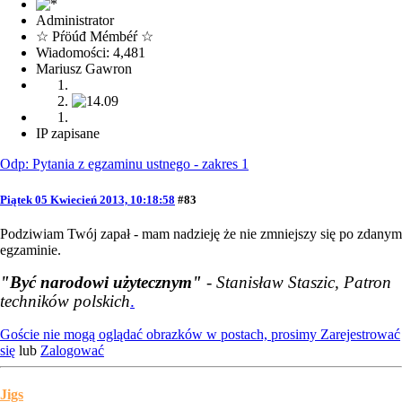
Administrator
☆ Pŕöúđ Mémbéŕ ☆
Wiadomości: 4,481
Mariusz Gawron
IP zapisane
Odp: Pytania z egzaminu ustnego - zakres 1
Piątek 05 Kwiecień 2013, 10:18:58
#83
Podziwiam Twój zapał - mam nadzieję że nie zmniejszy się po zdanym
egzaminie.
"Być narodowi użytecznym"
- Stanisław Staszic, Patron
techników polskich
.
Goście nie mogą oglądać obrazków w postach, prosimy
Zarejestrować
się
lub
Zalogować
Jigs