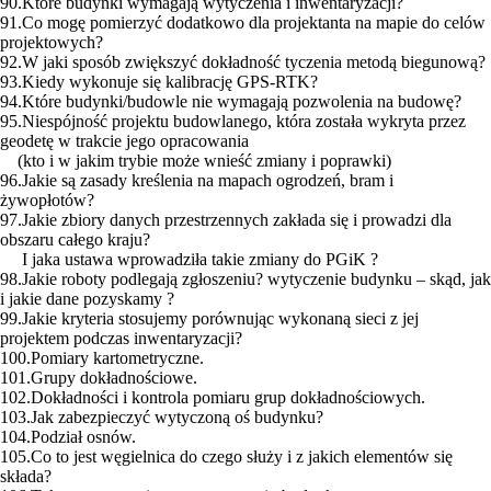
90.Które budynki wymagają wytyczenia i inwentaryzacji?
91.Co mogę pomierzyć dodatkowo dla projektanta na mapie do celów
projektowych?
92.W jaki sposób zwiększyć dokładność tyczenia metodą biegunową?
93.Kiedy wykonuje się kalibrację GPS-RTK?
94.Które budynki/budowle nie wymagają pozwolenia na budowę?
95.Niespójność projektu budowlanego, która została wykryta przez
geodetę w trakcie jego opracowania
(kto i w jakim trybie może wnieść zmiany i poprawki)
96.Jakie są zasady kreślenia na mapach ogrodzeń, bram i
żywopłotów?
97.Jakie zbiory danych przestrzennych zakłada się i prowadzi dla
obszaru całego kraju?
I jaka ustawa wprowadziła takie zmiany do PGiK ?
98.Jakie roboty podlegają zgłoszeniu? wytyczenie budynku – skąd, jak
i jakie dane pozyskamy ?
99.Jakie kryteria stosujemy porównując wykonaną sieci z jej
projektem podczas inwentaryzacji?
100.Pomiary kartometryczne.
101.Grupy dokładnościowe.
102.Dokładności i kontrola pomiaru grup dokładnościowych.
103.Jak zabezpieczyć wytyczoną oś budynku?
104.Podział osnów.
105.Co to jest węgielnica do czego służy i z jakich elementów się
składa?