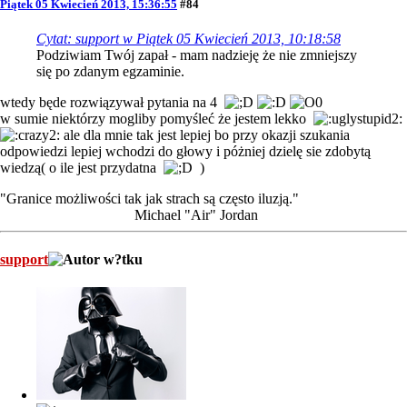
Piątek 05 Kwiecień 2013, 15:36:55
#84
Cytat: support w Piątek 05 Kwiecień 2013, 10:18:58
Podziwiam Twój zapał - mam nadzieję że nie zmniejszy
się po zdanym egzaminie.
wtedy będe rozwiązywał pytania na 4
w sumie niektórzy mogliby pomyśleć że jestem lekko
ale dla mnie tak jest lepiej bo przy okazji szukania
odpowiedzi lepiej wchodzi do głowy i póżniej dzielę sie zdobytą
wiedzą( o ile jest przydatna
)
"Granice możliwości tak jak strach są często iluzją."
Michael "Air" Jordan
support