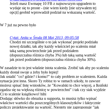
Jeżeli masz Ewmapę 10 FB z najnowszym upgradem to
wydaje się to proste - (nie wiem kiedy [nie używałem tej
opcji] geobid wprowadził podział na wskazaną wartość.
W 7 już na pewno było
Cytat: Anita w Środa 08 Maj 2013, 09:05:58
Chodzi mi szczególnie o to jak wykonać projekt podziału
nowej działki, tak aby każdy właściciel po scaleniu miał
taką samą powierzchnie jak przed podziałem
(dopuszczalna różnica chyba 3%) lub taką samą wartość
jak przed podziałem (dopuszczalna różnica chyba 30%).
W zasadzie to to jest właśnie istota scalenia. Zrobić tak aby po scaleniu
każdy dostał swoje a żeby było lepiej!
Jak ustalić "co? gdzie? i komu?" to cały problem ze scaleniem. Każda
sytuacja jest inna. Skoro Ty robisz to w ramach szkoły, to zawsze
możesz spisać listę wniosków, że "Kowalski to chce więcej, a Iksiński
zgadza się na większą różnicę w powierzchni" i tak czy siak wyjdzie
Ci to scalenie książkowo! hihi
Dodając słówko do obrazka u supporta, to musisz tylko wpisać
właściwe wartości dla poszczególnych klasoużytków i faktycznie
policzy projektowanie na wartość. Niestety nie zaproponuje "jak