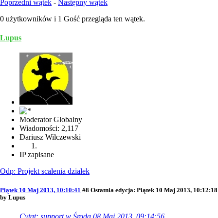
Poprzedni wątek
-
Następny wątek
0 użytkowników i 1 Gość przegląda ten wątek.
Lupus
Moderator Globalny
Wiadomości: 2,117
Dariusz Wilczewski
IP zapisane
Odp: Projekt scalenia działek
Piątek 10 Maj 2013, 10:10:41
#8
Ostatnia edycja
: Piątek 10 Maj 2013, 10:12:18
by Lupus
Cytat: support w Środa 08 Maj 2013, 09:14:56