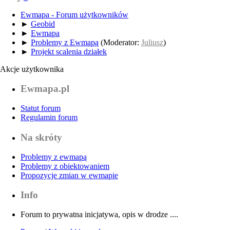
Ewmapa - Forum użytkowników
►
Geobid
►
Ewmapa
►
Problemy z Ewmapą
(Moderator:
Juliusz
)
►
Projekt scalenia działek
Akcje użytkownika
Ewmapa.pl
Statut forum
Regulamin forum
Na skróty
Problemy z ewmapą
Problemy z obiektowaniem
Propozycje zmian w ewmapie
Info
Forum to prywatna inicjatywa, opis w drodze ....