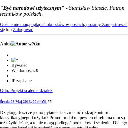
"Być narodowi użytecznym"
- Stanisław Staszic, Patron
techników polskich
.
Goście nie mogą oglądać obrazków w postach, prosimy
Zarejestrować
się
lub
Zalogować
Anita
Bywalec
Wiadomości: 9
IP zapisane
Odp: Projekt scalenia działek
Środa 08 Maj 2013, 09:44:51
#5
Dziękuję. Jeszcze jedno pytanie. Jak zmienić rodzaj konturu
klasyfikacyjnego i użytku? Promotor dał mi pewien obręb i na nim są
też użytki leśne, a te nie mogą podlegać podziałowi i scaleniu. Dlatego
promotor kazał mi je zmienić po prostu na użytki rolne.