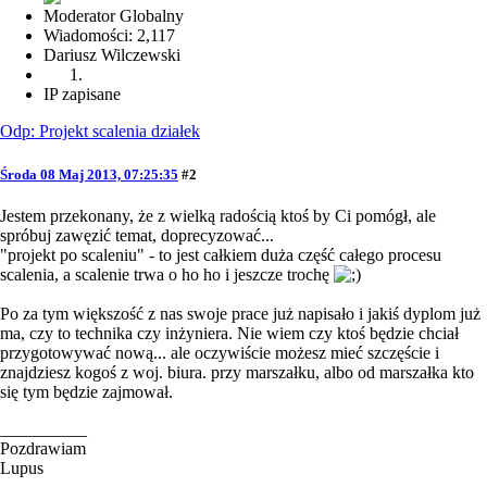
Moderator Globalny
Wiadomości: 2,117
Dariusz Wilczewski
IP zapisane
Odp: Projekt scalenia działek
Środa 08 Maj 2013, 07:25:35
#2
Jestem przekonany, że z wielką radością ktoś by Ci pomógł, ale
spróbuj zawęzić temat, doprecyzować...
"projekt po scaleniu" - to jest całkiem duża część całego procesu
scalenia, a scalenie trwa o ho ho i jeszcze trochę
Po za tym większość z nas swoje prace już napisało i jakiś dyplom już
ma, czy to technika czy inżyniera. Nie wiem czy ktoś będzie chciał
przygotowywać nową... ale oczywiście możesz mieć szczęście i
znajdziesz kogoś z woj. biura. przy marszałku, albo od marszałka kto
się tym będzie zajmował.
__________
Pozdrawiam
Lupus