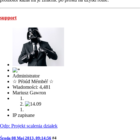
support
Administrator
☆ Pŕöúđ Mémbéŕ ☆
Wiadomości: 4,481
Mariusz Gawron
IP zapisane
Odp: Projekt scalenia działek
Środa 08 Maj 2013, 09:14:56
#4