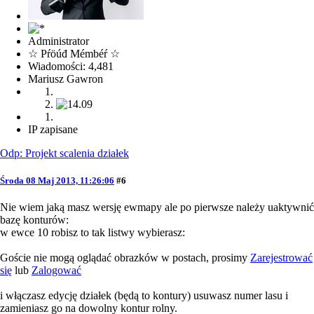
Administrator
☆ Pŕöúđ Mémbéŕ ☆
Wiadomości: 4,481
Mariusz Gawron
IP zapisane
Odp: Projekt scalenia działek
Środa 08 Maj 2013, 11:26:06
#6
Nie wiem jaką masz wersję ewmapy ale po pierwsze należy uaktywnić
bazę konturów:
w ewce 10 robisz to tak listwy wybierasz:
Goście nie mogą oglądać obrazków w postach, prosimy
Zarejestrować
się
lub
Zalogować
i włączasz edycję działek (będą to kontury) usuwasz numer lasu i
zamieniasz go na dowolny kontur rolny.