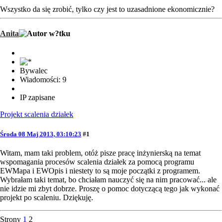
Wszystko da się zrobić, tylko czy jest to uzasadnione ekonomicznie?
Anita
Bywalec
Wiadomości: 9
IP zapisane
Projekt scalenia działek
Środa 08 Maj 2013, 03:10:23
#1
Witam, mam taki problem, otóż pisze pracę inżynierską na temat
wspomagania procesów scalenia działek za pomocą programu
EWMapa i EWOpis i niestety to są moje początki z programem.
Wybrałam taki temat, bo chciałam nauczyć się na nim pracować... ale
nie idzie mi zbyt dobrze. Proszę o pomoc dotyczącą tego jak wykonać
projekt po scaleniu. Dziękuję.
Strony
1
2