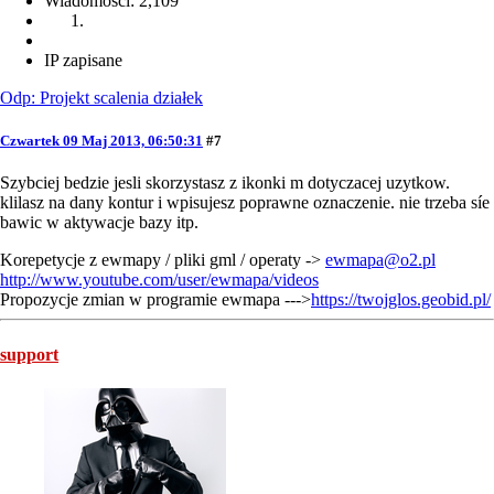
Wiadomości: 2,109
IP zapisane
Odp: Projekt scalenia działek
Czwartek 09 Maj 2013, 06:50:31
#7
Szybciej bedzie jesli skorzystasz z ikonki m dotyczacej uzytkow.
klilasz na dany kontur i wpisujesz poprawne oznaczenie. nie trzeba síe
bawic w aktywacje bazy itp.
Korepetycje z ewmapy / pliki gml / operaty ->
ewmapa@o2.pl
http://www.youtube.com/user/ewmapa/videos
Propozycje zmian w programie ewmapa --->
https://twojglos.geobid.pl/
support