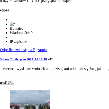
0 użytkowników i 1 Gość przegląda ten wątek.
elipsa
Bywalec
Wiadomości: 9
IP zapisane
Odp: Ile czeka się na Egzamin
Sobota 23 Sierpień 2014, 10:16:48
#82
1 czerwca wysłałam wniosek a do dzisiaj ani widu ani słychu , jak dług
ossi1234