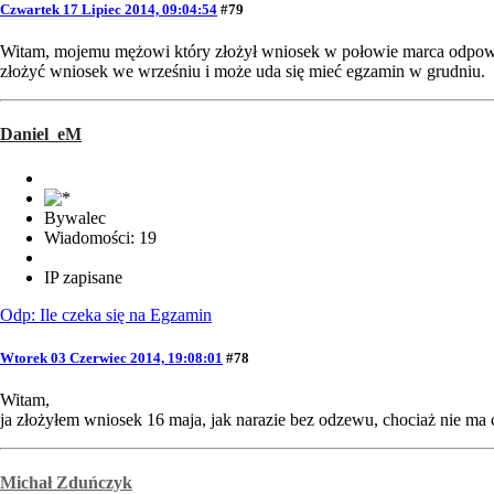
Czwartek 17 Lipiec 2014, 09:04:54
#79
Witam, mojemu mężowi który złożył wniosek w połowie marca odpowied
złożyć wniosek we wrześniu i może uda się mieć egzamin w grudniu.
Daniel_eM
Bywalec
Wiadomości: 19
IP zapisane
Odp: Ile czeka się na Egzamin
Wtorek 03 Czerwiec 2014, 19:08:01
#78
Witam,
ja złożyłem wniosek 16 maja, jak narazie bez odzewu, chociaż nie ma 
Michał Zduńczyk