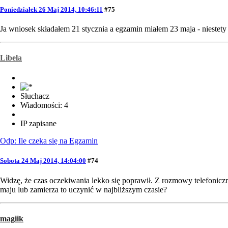
Poniedziałek 26 Maj 2014, 10:46:11
#75
Ja wniosek składałem 21 stycznia a egzamin miałem 23 maja - niestety
Libela
Słuchacz
Wiadomości: 4
IP zapisane
Odp: Ile czeka się na Egzamin
Sobota 24 Maj 2014, 14:04:00
#74
Widzę, że czas oczekiwania lekko się poprawił. Z rozmowy telefoni
maju lub zamierza to uczynić w najbliższym czasie?
magiik