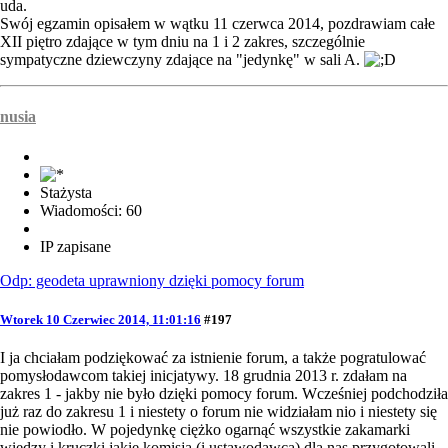
uda.
Swój egzamin opisałem w wątku 11 czerwca 2014, pozdrawiam całe
XII piętro zdające w tym dniu na 1 i 2 zakres, szczególnie
sympatyczne dziewczyny zdające na "jedynkę" w sali A.
nusia
Stażysta
Wiadomości: 60
IP zapisane
Odp: geodeta uprawniony dzięki pomocy forum
Wtorek 10 Czerwiec 2014, 11:01:16
#197
I ja chciałam podziękować za istnienie forum, a także pogratulować
pomysłodawcom takiej inicjatywy. 18 grudnia 2013 r. zdałam na
zakres 1 - jakby nie było dzięki pomocy forum. Wcześniej podchodziła
już raz do zakresu 1 i niestety o forum nie widziałam nio i niestety się
nie powiodło. W pojedynkę ciężko ogarnąć wszystkie zakamarki
wiedzy i kruczki jakie komisja (i ustawodawca) dla nas przygotowali.