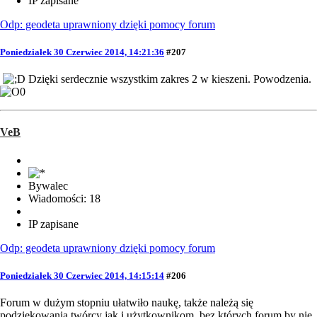
IP zapisane
Odp: geodeta uprawniony dzięki pomocy forum
Poniedziałek 30 Czerwiec 2014, 14:21:36
#207
Dzięki serdecznie wszystkim zakres 2 w kieszeni. Powodzenia.
VeB
Bywalec
Wiadomości: 18
IP zapisane
Odp: geodeta uprawniony dzięki pomocy forum
Poniedziałek 30 Czerwiec 2014, 14:15:14
#206
Forum w dużym stopniu ułatwiło naukę, także należą się
podziękowania twórcy jak i użytkownikom, bez których forum by nie