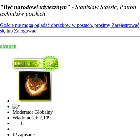
"Być narodowi użytecznym"
- Stanisław Staszic, Patron
techników polskich
.
Goście nie mogą oglądać obrazków w postach, prosimy
Zarejestrować
się
lub
Zalogować
alcapon
Moderator Globalny
Wiadomości: 2,109
IP zapisane