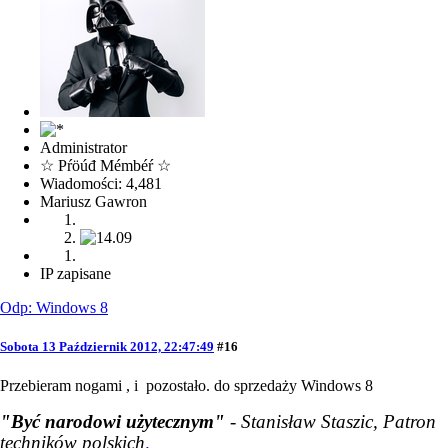
Administrator
☆ Pŕöúđ Mémbéŕ ☆
Wiadomości: 4,481
Mariusz Gawron
IP zapisane
Odp: Windows 8
Sobota 13 Październik 2012, 22:47:49
#16
Przebieram nogami , i pozostało. do sprzedaży Windows 8
"Być narodowi użytecznym"
- Stanisław Staszic, Patron
techników polskich
.