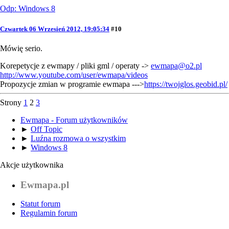
Odp: Windows 8
Czwartek 06 Wrzesień 2012, 19:05:34
#10
Mówię serio.
Korepetycje z ewmapy / pliki gml / operaty ->
ewmapa@o2.pl
http://www.youtube.com/user/ewmapa/videos
Propozycje zmian w programie ewmapa --->
https://twojglos.geobid.pl/
Strony
1
2
3
Ewmapa - Forum użytkowników
►
Off Topic
►
Luźna rozmowa o wszystkim
►
Windows 8
Akcje użytkownika
Ewmapa.pl
Statut forum
Regulamin forum