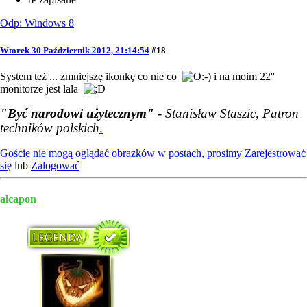
Odp: Windows 8
Wtorek 30 Październik 2012, 21:14:54
#18
System też ... zmniejszę ikonkę co nie co
i na moim 22''
monitorze jest lala
"Być narodowi użytecznym"
- Stanisław Staszic, Patron
techników polskich
.
Goście nie mogą oglądać obrazków w postach, prosimy
Zarejestrować
się
lub
Zalogować
alcapon