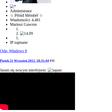
Administrator
☆ Pŕöúđ Mémbéŕ ☆
Wiadomości: 4,481
Mariusz Gawron
IP zapisane
Odp: Windows 8
Piątek 21 Wrzesień 2012, 18:31:44
#11
Jaram się nowym interfejsem