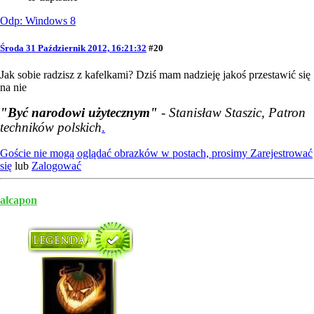
Odp: Windows 8
Środa 31 Październik 2012, 16:21:32
#20
Jak sobie radzisz z kafelkami? Dziś mam nadzieję jakoś przestawić się
na nie
"Być narodowi użytecznym"
- Stanisław Staszic, Patron
techników polskich
.
Goście nie mogą oglądać obrazków w postach, prosimy
Zarejestrować
się
lub
Zalogować
alcapon