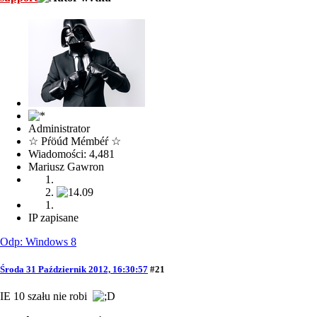
Administrator
☆ Pŕöúđ Mémbéŕ ☆
Wiadomości: 4,481
Mariusz Gawron
IP zapisane
Odp: Windows 8
Środa 31 Październik 2012, 16:30:57
#21
IE 10 szału nie robi