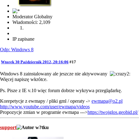
Moderator Globalny
Wiadomości: 2,109
IP zapisane
Odp: Windows 8
Wtorek 30 Październik 2012, 20:16:06
#17
Windows 8 zainstalowany ale jeszcze nie aktywowany
Więcej napiszę wkrótce.
Ps. Pisze z IE v.10 więc forum dobrze wykrywa przeglądarkę.
Korepetycje z ewmapy / pliki gml / operaty ->
ewmapa@o2.pl
http://www.youtube.com/user/ewmapa/videos
Propozycje zmian w programie ewmapa --->
https://twojglos.geobid.pl/
support