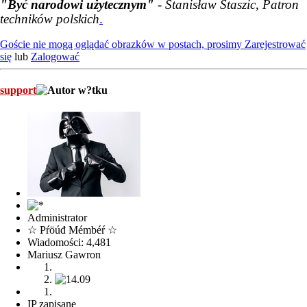
"Być narodowi użytecznym"
- Stanisław Staszic, Patron
techników polskich
.
Goście nie mogą oglądać obrazków w postach, prosimy
Zarejestrować
się
lub
Zalogować
support
Administrator
☆ Pŕöúđ Mémbéŕ ☆
Wiadomości: 4,481
Mariusz Gawron
IP zapisane