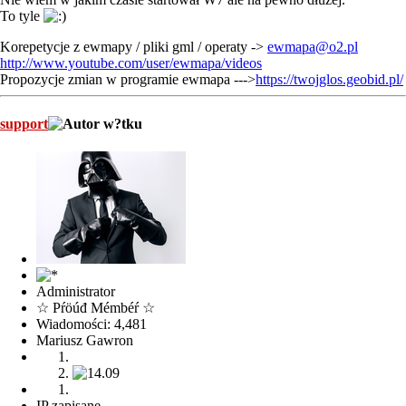
To tyle
Korepetycje z ewmapy / pliki gml / operaty ->
ewmapa@o2.pl
http://www.youtube.com/user/ewmapa/videos
Propozycje zmian w programie ewmapa --->
https://twojglos.geobid.pl/
support
Administrator
☆ Pŕöúđ Mémbéŕ ☆
Wiadomości: 4,481
Mariusz Gawron
IP zapisane