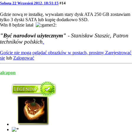
Sobota 22 Wrzesień 2012, 18:51:15
#14
Gdzie nową re instalkę, wywalam stary dysk ATA 250 GB zostawiam
tylko 3 dyski SATA lub kupię dodatkowo SSD.
Win 8 będzie latał
"Być narodowi użytecznym"
- Stanisław Staszic, Patron
techników polskich
.
Goście nie mogą oglądać obrazków w postach, prosimy
Zarejestrować
się
lub
Zalogować
alcapon