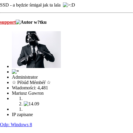
SSD - a będzie śmigał jak ta lala
support
Administrator
☆ Pŕöúđ Mémbéŕ ☆
Wiadomości: 4,481
Mariusz Gawron
IP zapisane
Odp: Windows 8