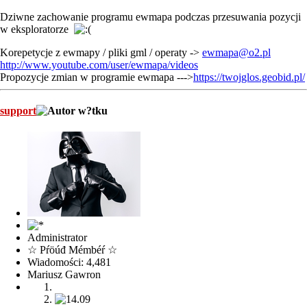
Dziwne zachowanie programu ewmapa podczas przesuwania pozycji
w eksploratorze
Korepetycje z ewmapy / pliki gml / operaty ->
ewmapa@o2.pl
http://www.youtube.com/user/ewmapa/videos
Propozycje zmian w programie ewmapa --->
https://twojglos.geobid.pl/
support
Administrator
☆ Pŕöúđ Mémbéŕ ☆
Wiadomości: 4,481
Mariusz Gawron