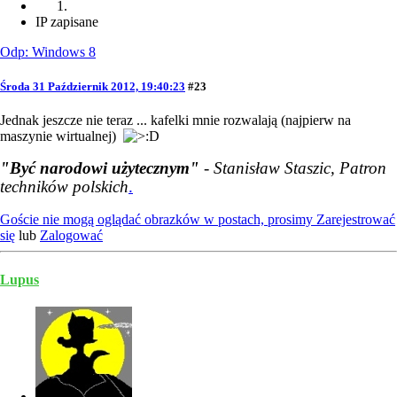
IP zapisane
Odp: Windows 8
Środa 31 Październik 2012, 19:40:23
#23
Jednak jeszcze nie teraz ... kafelki mnie rozwalają (najpierw na
maszynie wirtualnej)
"Być narodowi użytecznym"
- Stanisław Staszic, Patron
techników polskich
.
Goście nie mogą oglądać obrazków w postach, prosimy
Zarejestrować
się
lub
Zalogować
Lupus