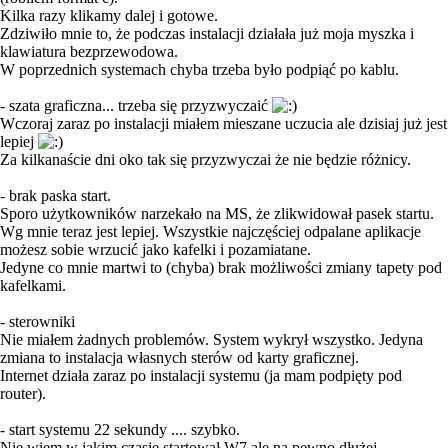
Kilka razy klikamy dalej i gotowe.
Zdziwiło mnie to, że podczas instalacji działała już moja myszka i
klawiatura bezprzewodowa.
W poprzednich systemach chyba trzeba było podpiąć po kablu.
- szata graficzna... trzeba się przyzwyczaić
Wczoraj zaraz po instalacji miałem mieszane uczucia ale dzisiaj już jest
lepiej
Za kilkanaście dni oko tak się przyzwyczai że nie będzie różnicy.
- brak paska start.
Sporo użytkowników narzekało na MS, że zlikwidował pasek startu.
Wg mnie teraz jest lepiej. Wszystkie najczęściej odpalane aplikacje
możesz sobie wrzucić jako kafelki i pozamiatane.
Jedyne co mnie martwi to (chyba) brak możliwości zmiany tapety pod
kafelkami.
- sterowniki
Nie miałem żadnych problemów. System wykrył wszystko. Jedyna
zmiana to instalacja własnych sterów od karty graficznej.
Internet działa zaraz po instalacji systemu (ja mam podpięty pod
router).
- start systemu 22 sekundy .... szybko.
Nie wiem w jakim czasie startował W7 ale na pewno dłużej.